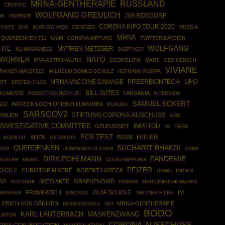
MRNA-GENTHERAPIE
RUSSLAND
CRYPTIC
WOLFGANG GREULICH
JVA ROSDORF
96
HORROR
CORONA INFO TOUR 2020
GENOZID
RUSSIA
THILFE
DIVI
DJATLOW PASS
MRNA
OSM
QUERDENKEN 711
CORONAIMPFUNG
TWITTER-DATEIEN
WOLFGANG
HTE
MYTHEN METZGER
KLIMAWANDEL
SKEPTIKER
NATO
 WÖRMER
PRÄ-ASTRONAUTIK
GEOPOLITIK
MARS
DER MENSCH
VIVIANE
RAINER MAUSFELD
WILHELM DOMKE-SCHULZ
HERMANN PLOPPA
UFO
PFIZERBIONTECH
MRNA VACCINE DAMAGE
ITT
EPSTEIN FILES
BILL GATES
TANSANIA
OKUMENTE
ROBERT KENNEDY JR.
INTERVIEW
SAMUEL ECKERT
PATRICK LOCH OTIENO LUMUMBA
EIZ
PLAUEN
SARSCOV2
STIFTUNG CORONA-AUSCHUSS
RALIEN
ARD
 INVESTIGATIVE COMMITTEE
IMPFTOD
GELEUGNET
PERU
2G
PCR TEST
HITLER
ALIEN
B0108
KOPILOT
METABIOTA
SUCHARIT BHAKDI
QUERDENKEN
RIEG
JOHANNES CLASEN
ARNE
DIRK POHLMANN
PANDEMIE
NTALER
MUSIC
COVID-IMPFUNG
PFIZER
34312
CHRISTOF MISERÉ
ROBERT HABECK
DEMO
INDIEN
AG
NATO AKTE
GRAPHENOXID
YOUTUBE
PSIRAM
MEDIZINISCHE MASKE
FRANKREICH
OLAF SCHOLZ
IM
OWAFFEN
TWITTER FILES
TANZANIA
ERICH VON DÄNIKEN
MRNA-GENTHERAPIE
PEI
KINDERSCHUTZ
BODO
MASKENZWANG
KARL LAUTERBACH
LATION