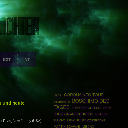
EXT
INT
CORONAINFO TOUR
NASA
BOSCHIMO DES
TELEGRAM
ls und heute
TAGES
BUNDESREGIERUNG
SPUK
JOHNSON AND JOHNSON
HITLERS
FLUCHT
LEAK
FLUTKATASTROPHE
TomsRiver, New Jersey (USA)
MARTIN SCHWAB
MEXIKO