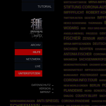
MRNA-IMPF
WIRTSCHAFTSKRISE
TUTORIAL
STIFTUNG CORONA-AUS
ROBERT KO
IMPFPFLICHT
IMPF
TWITTER AKTEN
GEISTER
HEIKO SCHOENING
THÜRINGEN
WODARG
DDR
POLY GRID ANL
GEN
ANGELA MERKEL
PROZESS
FISCHER
ZENSUR
ANTI-
DEUTSCH
MRNA-IMPFSCHADEN
ARCHIV
SACHSEN
ÄGYPTEN
COVID19
HILFE
ANTONIA FISCHER
CORONA 
NETZWERK
SACHSENMIKROF
WIKIMEDIA
DEMONSTRATIONEN
DAGMAR SCH
LIVE
MASKENATTEST
IMPFGESCHÄDIG
UNTERSTÜTZEN!
POLTERGEIST
BURKHARDT
DAN
CORONA INFO TOUR
AHRW
←
DATENSCHUTZ
P
BERLIN
NEW WORLD ORDER
←
VERSION
PLANDEMIE
SOWJETU
MORD
←
IMPRINT
COUNTY BLUFF
DIALOG
SAC
ANTI-SPIEGEL
CORONA-PANDEMIE
NEBENWIRKUNGEN
SHADOW P
SCHIFFMANN