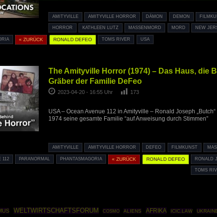
AMITYVILLE
AMITYVILLE HORROR
DÄMON
DEMON
FILMK
HORROR
KATHLEEN LUTZ
MASSENMORD
MORD
NEW JER
ORIA
« ZURÜCK
RONALD DEFEO
TOMS RIVER
USA
The Amityville Horror (1974) – Das Haus, die 
Gräber der Familie DeFeo
2023-04-20 - 16:55 Uhr
173
USA – Ocean Avenue 112 in Amityville – Ronald Joseph „Butch“
1974 seine gesamte Familie “auf Anweisung durch Stimmen”
AMITYVILLE
AMITYVILLE HORROR
DEFEO
FILMKUNST
MA
 112
PARANORMAL
PHANTASMAGORIA
« ZURÜCK
RONALD DEFEO
RONALD 
TOMS RI
WELTWIRTSCHAFTSFORUM
AFRIKA
MUS
COSMO
ALIENS
ICIC.LAW
UKRAIN