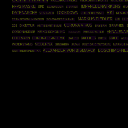
WLADIMIR PUTIN
FRIEDRICH MERZ
NATO UNT
IMPFNEBENWIRKUNG
FFP2 MASKE
SPD
SCHWEDEN
SPANIEN
種D
RKI
DATENARCHE
LOCKDOWN
KLAUS
VCV RACK
POLIZEIGEWALT
MARKUS FIEDLER
FBI
BU
SCHWARZER KANAL
TRANSKOMMUNIKATION
CORONA VIRUS
201
DIKTATUR
GRAPHEN
ANTISEMITISMUS
BAYERN
ANNALENA 
CORONAKRISE
HEIKO SCHÖNING
IMMUNSYSTEM
RELIGION
HOFFMANN
CORONA-PLANDEMIE
RKI-FILES
KRIEG
ITALIEN
PUTIN
WUH
MODERNA
WIDERSTAND
SINSHEIM
POLY GRID TUTORIAL
MARKUS H
JAPAN
BOSCHIMO-NE
ALEXANDER VON BISMARCK
GENTHERAPEUTIKA