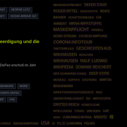
TIEFER STAAT
MEINUNGSFREIHEIT
UNST
GEORGE LUTZ
ROGER BITTEL
BEATE
GESCHICHTE
SEY
OCEAN AVENUE 112
BAHNER
CIA
SCHATTENWESEN
MRNA-IMPFSTOFFE
AMBIENT
MASKENPFLICHT
ORWELL
NORD STREAM
COVID19-IMPFUNG
Beerdigung und die
CORONA INFOTOUR
GESCHICHTEN AUS
TWITTERFILES
WIKIHAUSEN
MÜNCHEN
WIKIHAUSEN
RALF LUDWIG
 DeFeo erschoß im Jahr
WIKIPEDIA
DOMINIK REICHERT
DEEP STATE
DER SCHWARZE KANAL
MARTIN
MOSKAU
ASPHYX
ESOTERIC
BRAUKMANN
SSENMORD
MORD
INFEKTIONSSCHUTZGESETZ
NGO
JOSEPH DEFEO
EU
ÜBERSTERBLICHKEIT
IMPFSTOFFE
VER
USA
DRITTES REICH
KÜNSTLICHE
UAP
INTELLIGENZ
TÜRKEI
DRESDEN
種
MWGFD
LUMUMBAS AFRIKA
WIEN
USA
P.L.O. LUMUMBA
FELIKS
E-KRIEG
ZWANGSIMPFUNG
KI