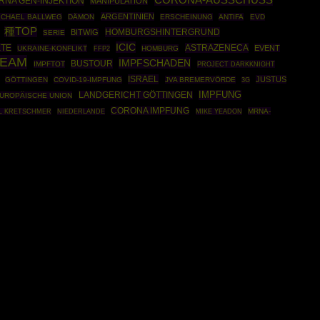
CORONA-AUSSCHUSS
RNA GEN-INJEKTION
MANIPULATION
ARGENTINIEN
ICHAEL BALLWEG
DÄMON
ERSCHEINUNG
ANTIFA
EVD
種TOP
HOMBURGSHINTERGRUND
BITWIG
SERIE
ICIC
KTE
ASTRAZENECA
EVENT
UKRAINE-KONFLIKT
FFP2
HOMBURG
REAM
IMPFSCHADEN
BUSTOUR
IMPFTOT
PROJECT DARKKNIGHT
ISRAEL
JUSTUS
GÖTTINGEN
COVID-19-IMPFUNG
JVA BREMERVÖRDE
3G
IMPFUNG
LANDGERICHT GÖTTINGEN
UROPÄISCHE UNION
CORONA IMPFUNG
MRNA-
L KRETSCHMER
NIEDERLANDE
MIKE YEADON