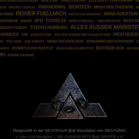
JUSTUS P. HOFFMANN
M
ERSUCHUNGSAUSSCHUSS
NEW YORK
JAMES O'KEEFE
BIONTECH
PARANORMAL
MRNA GEN-THERAPIE
EUS
M
PROJECT VERITAS
REINER FUELLMICH
MRNA-INJEKTION
 SCHWAB
ERICH VON DAENIKEN
COVID-19
AFD
NATO-A
NDESWEHR
NSDAP
NORD STREAM 1
TWITTER-FILES
ALLES AUSSER MAINST
STEFAN HOMBURG
SERGEY FILBERT
HIGH NOON
BAERBOCK
ZDF
DYATLOV PASS
AUF DEN SPUREN DER ALLMÄCHTIGEN
MRNA-TECHNOLOGIE
AFRIKANISCHER KONTINENT
POLY GRID
大名 ASPHYX
E
AN
BUSTOUR 2020
ROBERT-KOCH INSTITUT
AINTZ
PAUL-EHRLICH INSTITUT
MICHAE
WS
EDGAR SIEMUND
Powered By :
Hergestellt in der
von
NICHTRAUM 製造 Manufaktur
WESTGÅRD
Westgård
MILLENNIUM ARTS 勤続 GRUPPE e.K.
© 1994-2026
→