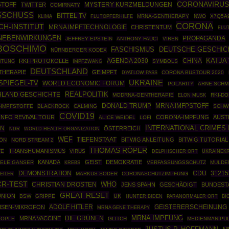
CORONAVIRUS
STOFF
TWITTER
MYSTERY KURZMELDUNGEN
COMIRNATY
SCHUSS
BITTEL TV
MRNA-GENTHERAPY
NWO
X7Q5A
KLIMA
FLUTOPFERHILFE
CORONA
CH-INSTITUT
MRNA IMPFTECHNOLOGIE
CHRISTENTUM
FLU
NEBENWIRKUNGEN
PROPAGANDA
JEFFREY EPSTEIN
ANTHONY FAUCI
VIREN
BOSCHIMO
DEUTSCHE GESCHIC
FASCHISMUS
NÜRNBERGER KODEX
AGENDA 2030
CHINA
KATJA
RKI-PROTOKOLLE
EITUNG
IMPFZWANG
SYMBOLS
DEUTSCHLAND
THERAPIE
GEIMPFT
CORONA BUSTOUR 2020
DYATLOW PASS
UKRAINE
SPIEGEL-TV
WORLD ECONOMIC FORUM
POLARITY
ARNE SCHM
REALPOLITIK
LAND GESCHICHTE
MODRNA-GENTHERAPIE
RKI-D
ELON MUSK
DONALD TRUMP
MRNA IMFPSTOFF
-IMPFSTOFFE
BLACKROCK
CALMING
SCHW
COVID19
INFO REVIVAL TOUR
CORONA-IMPFUNG
AUST
ALICE WEIDEL
LOFI
INTERNATIONAL CRIMES
ON
ÖSTERREICH
WORLD HEALTH ORGANIZATION
NDR
WEF
TIEFENSTAAT
BITWIG ANLEITUNG
BITWIG TUTORIAL
ÖN
NORD STREAM 2
THOMAS RÖPER
TRANSHUMANISMUS
TE
VIRUS
UKRAINEK
DELPHISCHER ORT
KANADA
GEIST
DEMOKRATIE
IELE GANSER
VERFASSUNGSSCHUTZ
MULDE
KREBS
DEMONSTRATION
CDU
31215
EILER
MARKUS SÖDER
CORONASCHUTZIMPFUNG
CR-TEST
WHO
CHRISTIAN DROSTEN
JENS SPAHN
GESCHÄDIGT
BUNDEST
GREAT RESET
NION
UK
BSW
GRIPPE
BI
HUNTER BIDEN
PARANORMALER ORT
ADOLF HITLER
HSEN-MIKROFON
GEISTERERSCHEINUNG
MRNA GENE THERAPY
MRNA IMPFUNG
DIE GRÜNEN
MRNA VACCINE
EOPLE
GLITCH
MEDIENMANIPU