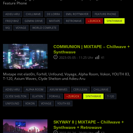
Feature Phone
ADIEU ARU
CHILLWAVE
DE LORRA
EMIL ROTTMAYER
FEATURE PHONE
FREQ18HZ
GEMINI DRIVE
MIXTAPE
RETROWAVE
« ZURÜCK
SYNTHWAVE
VIQ
VOYAGE
WORLD COMPLETE
COMMUNION | MIXTAPE – Chillwave +
Synthwave
2023-05-05 - 11:25 Uhr
41
Mixtape mit elati0n, Forhill, Unfound, Voyage, Alpha Room, Vokon, YOUTH 83,
T-120, Axium Waves, Clyde Shelton und Adieu Aru
ADIEU ARU
ALPHA ROOM
AXIUM WAVES
CERULEAN
CHILLWAVE
CLYDE SHELTON
ELATI0N
FORHILL
« ZURÜCK
SYNTHWAVE
T-120
UNFOUND
VOKON
VOYAGE
YOUTH 83
SKYWAY II | MIXTAPE – Chillwave +
Synthwave + Retrowave
2022-01-24 - 20:00 Uhr
63