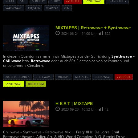
RELAX
SAD
SERENITY
STUDY
« ZURÜCK
SYNTHWAVE
TRANQUILITY
VAPORWAVE
X7Q5A96
X8#V3%7
ZEN
MIXTAPES | Retrowave + Synthwave
2024-06-24 - 14:00 Uhr
322
In diesem Quantum sammeln wir Mixtapes aus der Stilrichtung
Synthwave
–
Chillwave
bzw.
Retrowave
oder auch 80s Electronica von bekannten und
unbekannten Künstlern.
80S ELECTRONICA
CHILLWAVE
MIXTAPE
MIXTAPES
RETROWAVE
« ZURÜCK
SYNTHWAVE
種PERFORM
H E A T | MIXTAPE
2023-09-23 - 16:52 Uhr
42
Chillwave – Synthwave – Retrowave Mix → Freq18Hz, De Lorra, Emil
Rottmayer Voyage, Adieu Aru & VIQ, World Complete, VIQ, Gemini Drive,