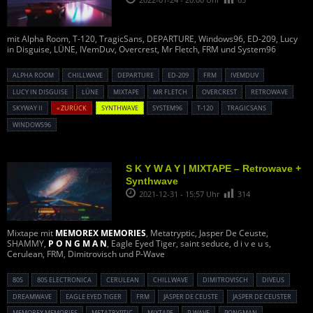
mit Alpha Room, T-120, TragicSans, DEPARTURE, Windows96, ED-209, Lucy
in Disguise, LÜNE, IVemDuv, Overcrest, Mr Fletch, FRM und System96
ALPHA ROOM
CHILLWAVE
DEPARTURE
ED-209
FRM
IVEMDUV
LUCY IN DISGUISE
LÜNE
MIXTAPE
MR FLETCH
OVERCREST
RETROWAVE
SKYWAY II
« ZURÜCK
SYNTHWAVE
SYSTEM96
T-120
TRAGICSANS
WINDOWS96
S K Y W A Y | MIXTAPE – Retrowave +
Synthwave
2021-12-31 - 15:57 Uhr
314
Mixtape mit
MEMOREX MEMORIES
, Metatryptic, Jasper De Ceuste,
SHAMMY,
P O N G M A N
, Eagle Eyed Tiger, saint seduce, d i v e u s,
Cerulean, FRM, Dimitrovisch und P-Wave
80S
80S ELECTRONICA
CERULEAN
CHILLWAVE
DIMITROVISCH
DIVEUS
DREAMWAVE
EAGLE EYED TIGER
FRM
JASPER DE CEUSTE
JASPER DE CEUSTER
MEMOREX MEMORIES
METATRYPTIC
MIXTAPE
P-WAVE
PONGMAN