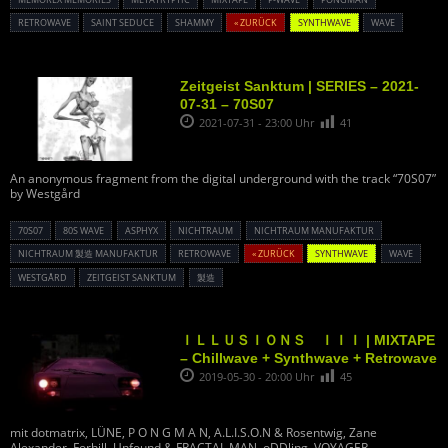
RETROWAVE
SAINT SEDUCE
SHAMMY
« ZURÜCK
SYNTHWAVE
WAVE
Zeitgeist Sanktum | SERIES – 2021-
07-31 – 70S07
2021-07-31 - 23:00 Uhr
41
An anonymous fragment from the digital underground with the track “70S07”
by Westgård
70S07
80S WAVE
ASPHYX
NICHTRAUM
NICHTRAUM MANUFAKTUR
NICHTRAUM 製造 MANUFAKTUR
RETROWAVE
« ZURÜCK
SYNTHWAVE
WAVE
WESTGÅRD
ZEITGEIST SANKTUM
製造
ＩＬＬＵＳＩＯＮＳ ＩＩＩ | MIXTAPE
– Chillwave + Synthwave + Retrowave
2019-05-30 - 20:00 Uhr
45
mit dotmatrix, LÜNE, P O N G M A N, A.L.I.S.O.N & Rosentwig, Zane
Alexander, Forhill, Unfound & FRACTAL MAN, oDDling, VOYAGER