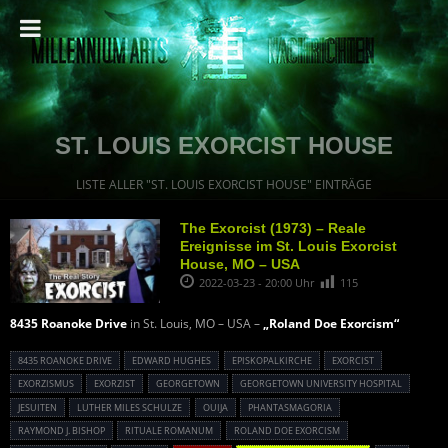
ST. LOUIS EXORCIST HOUSE
LISTE ALLER "ST. LOUIS EXORCIST HOUSE" EINTRÄGE
The Exorcist (1973) – Reale
Ereignisse im St. Louis Exorcist
House, MO – USA
2022-03-23 - 20:00 Uhr
115
8435 Roanoke Drive
in St. Louis, MO – USA –
„Roland Doe Exorcism“
8435 ROANOKE DRIVE
EDWARD HUGHES
EPISKOPALKIRCHE
EXORCIST
EXORZISMUS
EXORZIST
GEORGETOWN
GEORGETOWN UNIVERSITY HOSPITAL
JESUITEN
LUTHER MILES SCHULZE
OUIJA
PHANTASMAGORIA
RAYMOND J. BISHOP
RITUALE ROMANUM
ROLAND DOE EXORCISM