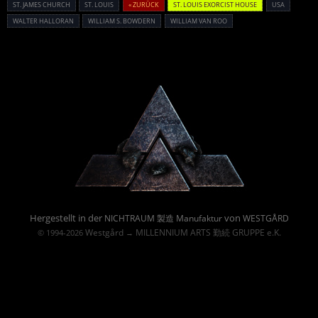
ST. JAMES CHURCH
ST. LOUIS
« ZURÜCK
ST. LOUIS EXORCIST HOUSE
USA
WALTER HALLORAN
WILLIAM S. BOWDERN
WILLIAM VAN ROO
Powered By :
Hergestellt in der
von
NICHTRAUM 製造 Manufaktur
WESTGÅRD
Westgård
MILLENNIUM ARTS 勤続 GRUPPE e.K.
© 1994-2026
→