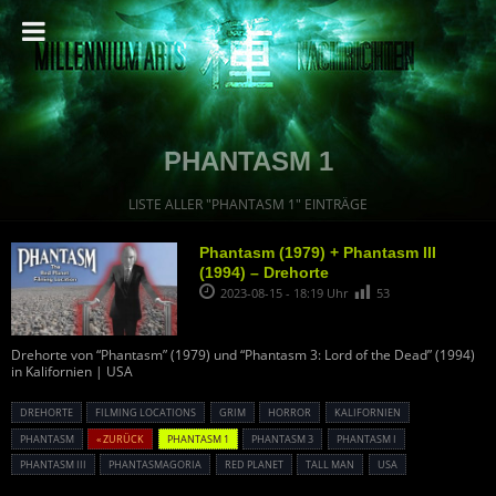
PHANTASM 1
LISTE ALLER "PHANTASM 1" EINTRÄGE
Phantasm (1979) + Phantasm III
(1994) – Drehorte
2023-08-15 - 18:19 Uhr
53
Drehorte von “Phantasm” (1979) und “Phantasm 3: Lord of the Dead” (1994)
in Kalifornien | USA
DREHORTE
FILMING LOCATIONS
GRIM
HORROR
KALIFORNIEN
PHANTASM
« ZURÜCK
PHANTASM 1
PHANTASM 3
PHANTASM I
PHANTASM III
PHANTASMAGORIA
RED PLANET
TALL MAN
USA