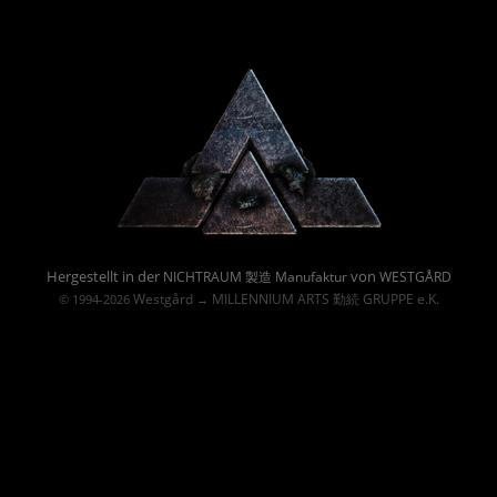
Powered By :
Hergestellt in der
von
NICHTRAUM 製造 Manufaktur
WESTGÅRD
Westgård
MILLENNIUM ARTS 勤続 GRUPPE e.K.
© 1994-2026
→