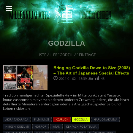
GODZILLA
LISTE ALLER "GODZILLA" EINTRÄGE
Bringing Godzilla Down to Size (2008)
– The Art of Japanese Special Effects
2024-01-02 - 15:39 Uhr
45
Tradition handgemachter Spezialeffekte – im Mittelpunkt steht Yasuyuki
Inoue zusammen mit verschiedenen anderen Crewmitgliedern, die akribisch
detaillierte Miniaturen anfertigten oder als Anzugschauspieler Leib und
Leben riskierten.
AKIRA TAKARADA
FILMKUNST
« ZURÜCK
GODZILLA
HARUO NAKAJIMA
HIROSHI KOIZUMI
HORROR
JAPAN
KENPACHIRÔ SATSUMA