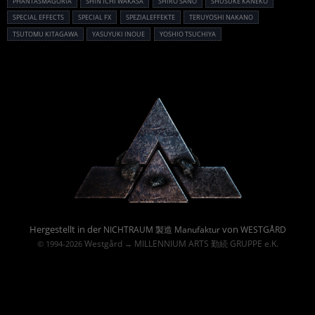
PHANTASMAGORIA
SHIN'ICHI WAKASA
SHIRÔ SANO
SHÛSUKE KANEKO
SPECIAL EFFECTS
SPECIAL FX
SPEZIALEFFEKTE
TERUYOSHI NAKANO
TSUTOMU KITAGAWA
YASUYUKI INOUE
YOSHIO TSUCHIYA
Powered By :
Hergestellt in der
von
NICHTRAUM 製造 Manufaktur
WESTGÅRD
Westgård
MILLENNIUM ARTS 勤続 GRUPPE e.K.
© 1994-2026
→