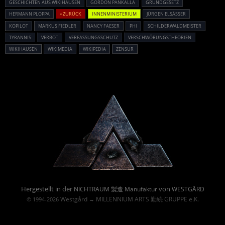
GESCHICHTEN AUS WIKIHAUSEN
GORDON PANKALLA
GRUNDGESETZ
HERMANN PLOPPA
« ZURÜCK
INNENMINISTERIUM
JÜRGEN ELSÄSSER
KOPILOT
MARKUS FIEDLER
NANCY FAESER
PHI
SCHILDERWALDMEISTER
TYRANNIS
VERBOT
VERFASSUNGSSCHUTZ
VERSCHWÖRUNGSTHEORIEN
WIKIHAUSEN
WIKIMEDIA
WIKIPEDIA
ZENSUR
Powered By :
Hergestellt in der
von
NICHTRAUM 製造 Manufaktur
WESTGÅRD
Westgård
MILLENNIUM ARTS 勤続 GRUPPE e.K.
© 1994-2026
→