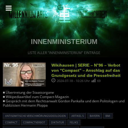
INNENMINISTERIUM
LISTE ALLER "INNENMINISTERIUM" EINTRÄGE
Wikihausen | SERIE – N°96 – Verbot
von “Compact” – Anschlag auf das
Grundgesetz und die Pressefreiheit
2024-07-18 - 10:26 Uhr
69
■ Übertretung der Staatsorgane
■ Wikipediaartikel zum Compact-Magazin
■ Gespräch mit dem Rechtsanwalt Gordon Pankalla und dem Politologen und
Publizisten Hermann Ploppa
ANTISEMITISCHE VERSCHWÖRUNGSIDEOLOGIEN
ARTIKEL 5
BAYERN
BMI
COMPACT
COMPACTVERBOT
DIKTATUR
FELIKS