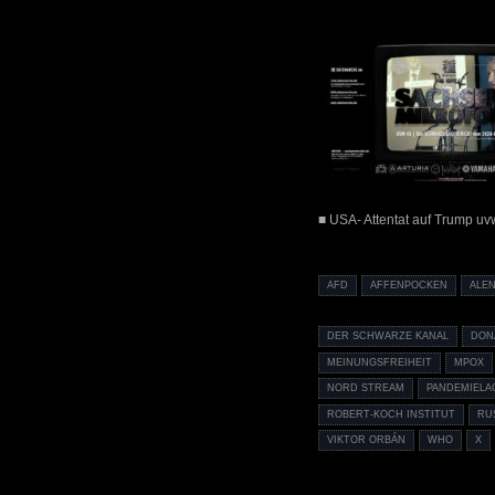
■ USA- Attentat auf Trump uv
AFD
AFFENPOCKEN
ALE
DER SCHWARZE KANAL
DON
MEINUNGSFREIHEIT
MPOX
NORD STREAM
PANDEMIELA
ROBERT-KOCH INSTITUT
RU
VIKTOR ORBÁN
WHO
X