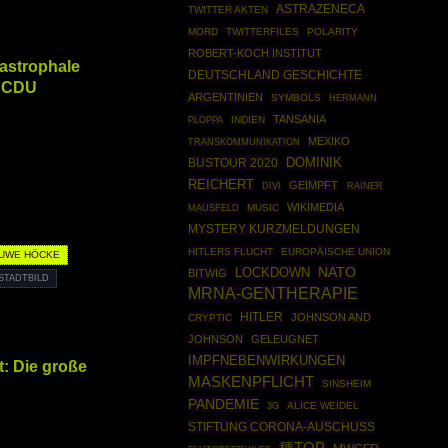
ASTRAZENECA
TWITTER AKTEN
MORD
TWITTERFILES
POLARITY
ROBERT-KOCH INSTITUT
tastrophale
DEUTSCHLAND GESCHICHTE
r CDU
ARGENTINIEN
SYMBOLS
HERMANN
TANSANIA
PLOPPA
INDIEN
MEXIKO
TRANSKOMMUNIKATION
DOMINIK
BUSTOUR 2020
REICHERT
GEIMPFT
RAINER
DIVI
WIKIMEDIA
MAUSFELD
MUSIC
MYSTERY KURZMELDUNGEN
HITLERS FLUCHT
EUROPÄISCHE UNION
 UWE HÖCKE
NATO
LOCKDOWN
BITWIG
STADTBILD
MRNA-GENTHERAPIE
HITLER
JOHNSON AND
CRYPTIC
JOHNSON
GELEUGNET
IMPFNEBENWIRKUNGEN
: Die große
MASKENPFLICHT
SINSHEIM
PANDEMIE
ALICE WEIDEL
3G
STIFTUNG CORONA-AUSCHUSS