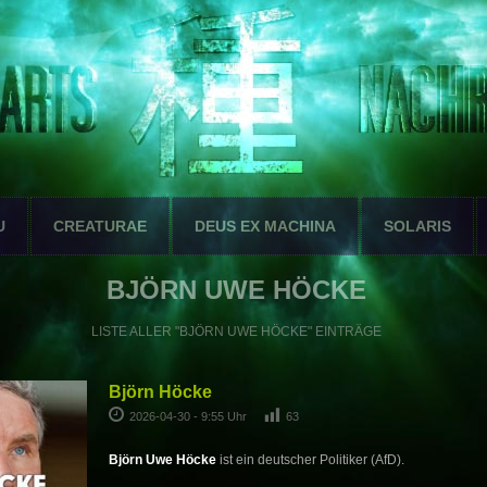
U
CREATURAE
DEUS EX MACHINA
SOLARIS
BJÖRN UWE HÖCKE
LISTE ALLER "BJÖRN UWE HÖCKE" EINTRÄGE
Björn Höcke
2026-04-30 - 9:55 Uhr
63
Björn Uwe Höcke
ist ein deutscher Politiker (AfD).