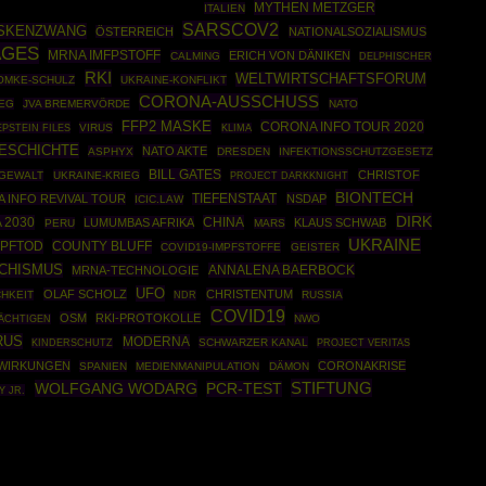
MYTHEN METZGER
ITALIEN
SARSCOV2
SKENZWANG
ÖSTERREICH
NATIONALSOZIALISMUS
AGES
MRNA IMFPSTOFF
ERICH VON DÄNIKEN
CALMING
DELPHISCHER
RKI
WELTWIRTSCHAFTSFORUM
OMKE-SCHULZ
UKRAINE-KONFLIKT
CORONA-AUSSCHUSS
EG
JVA BREMERVÖRDE
NATO
FFP2 MASKE
CORONA INFO TOUR 2020
EPSTEIN FILES
VIRUS
KLIMA
ESCHICHTE
NATO AKTE
ASPHYX
DRESDEN
INFEKTIONSSCHUTZGESETZ
BILL GATES
CHRISTOF
IGEWALT
UKRAINE-KRIEG
PROJECT DARKKNIGHT
BIONTECH
 INFO REVIVAL TOUR
TIEFENSTAAT
NSDAP
ICIC.LAW
DIRK
 2030
CHINA
LUMUMBAS AFRIKA
KLAUS SCHWAB
PERU
MARS
UKRAINE
MPFTOD
COUNTY BLUFF
COVID19-IMPFSTOFFE
GEISTER
CHISMUS
ANNALENA BAERBOCK
MRNA-TECHNOLOGIE
UFO
OLAF SCHOLZ
CHRISTENTUM
HKEIT
RUSSIA
NDR
COVID19
OSM
RKI-PROTOKOLLE
NWO
ÄCHTIGEN
RUS
MODERNA
SCHWARZER KANAL
KINDERSCHUTZ
PROJECT VERITAS
NWIRKUNGEN
CORONAKRISE
SPANIEN
MEDIENMANIPULATION
DÄMON
STIFTUNG
WOLFGANG WODARG
PCR-TEST
 JR.