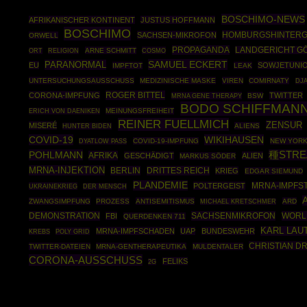
BOSCHIMO-NEWS
AFRIKANISCHER KONTINENT
JUSTUS HOFFMANN
BOSCHIMO
HOMBURGSHINTER
SACHSEN-MIKROFON
ORWELL
PROPAGANDA
LANDGERICHT G
ARNE SCHMITT
COSMO
ORT
RELIGION
SAMUEL ECKERT
PARANORMAL
EU
SOWJETUNI
IMPFTOT
LEAK
UNTERSUCHUNGSAUSSCHUSS
MEDIZINISCHE MASKE
VIREN
COMIRNATY
DJ
ROGER BITTEL
CORONA-IMPFUNG
TWITTER
MRNA GENE THERAPY
BSW
BODO SCHIFFMAN
MEINUNGSFREIHEIT
ERICH VON DAENIKEN
REINER FUELLMICH
ZENSUR
MISERÉ
ALIENS
HUNTER BIDEN
COVID-19
WIKIHAUSEN
COVID-19-IMPFUNG
NEW YOR
DYATLOW PASS
POHLMANN
種STRE
AFRIKA
GESCHÄDIGT
ALIEN
MARKUS SÖDER
MRNA-INJEKTION
BERLIN
DRITTES REICH
KRIEG
EDGAR SIEMUND
PLANDEMIE
POLTERGEIST
MRNA-IMPFS
UKRAINEKRIEG
DER MENSCH
ZWANGSIMPFUNG
PROZESS
ANTISEMITISMUS
ARD
MICHAEL KRETSCHMER
DEMONSTRATION
SACHSENMIKROFON
WORL
FBI
QUERDENKEN 711
KARL LAU
MRNA-IMPFSCHADEN
UAP
BUNDESWEHR
POLY GRID
KREBS
CHRISTIAN D
TWITTER-DATEIEN
MRNA-GENTHERAPEUTIKA
MULDENTALER
CORONA-AUSSCHUSS
FELIKS
2G