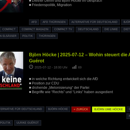
■ Diether Dehm und Björn Höcke im Gespräch
■ Friedenspolitik, Migration
AFD
AFD THÜRINGEN
ALTERNATIVE FÜR DEUTSCHLAND
BJÖ
COMPACT
COMPACT MAGAZIN
COMPACT TV
DEUTSCHLAND
DIE LINKE
DIE
N ELSÄSSER
POLITIK
THÜRINGEN
Björn Höcke | 2025-07-12 – Wohin steuert die A
Guérot
2025-07-12 - 18:00 Uhr
69
■ in welche Richtung entwickelt sich die AfD
■ Position zur CDU
■ drohende „Melonisierung“ der Partei
■ Begriffe wie “Rechts” und “Links” haben ausgedient
TERNATIVE FÜR DEUTSCHLAND
BJÖRN HÖCKE
« ZURÜCK
BJÖRN UWE HÖCKE
POLITIK
ULRIKE GUÉROT