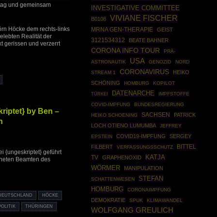
ndtag und gemeinsam
INVESTIGATIVE COMMITTEE
VIVIANE FISCHER
B0108
örn Höcke dem rechts-links
MRNA GEN-THERAPIE
GEIST
elebten Realität der
3121534312
BEATE BAHNER
 gerissen und verzerrt
CORONA INFO TOUR
PRÄ-
USA
ASTRONAUTIK
GENOZID
NORD
CORONAVIRUS
HEIKO
STREAM 1
SCHÖNING
HOMBURG
KOPILOT
DATENARCHE
TÜRKEI
IMPFSTOFFE
COVID-IMPFUNG
BUNDESREGIERUNG
kriptet} by Ben –
SACHSEN
PATRICK
HEIKO SCHOENING
n
LOCH OTIENO LUMUMBA
JEFFREY
COVID19-IMPFUNG
SERGEY
EPSTEIN
BITTEL
FILBERT
VERFASSUNGSSCHUTZ
i {ungeskriptet} geführt
TV
KATJA
GRAPHENOXID
fneten Beamten des
WÖRMER
MANIPULATION
STEFAN
SCHATTENWESEN
HOMBURG
CORONAIMPFUNG
DEUTSCHLAND
HÖCKE
DEMOKRATIE
SPUK
KLIMAWANDEL
POLITIK
THÜRINGEN
WOLFGANG GREULICH