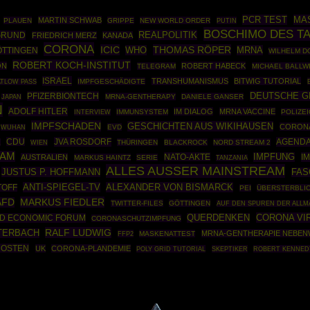
PCR TEST
MA
MARTIN SCHWAB
PLAUEN
GRIPPE
NEW WORLD ORDER
PUTIN
BOSCHIMO DES T
REALPOLITIK
GRUND
FRIEDRICH MERZ
KANADA
CORONA
ICIC
THOMAS RÖPER
WHO
MRNA
ÖTTINGEN
WILHELM D
ROBERT KOCH-INSTITUT
ON
ROBERT HABECK
TELEGRAM
MICHAEL BALLW
ISRAEL
TRANSHUMANISMUS
BITWIG TUTORIAL
IMPFGESCHÄDIGTE
ATLOW PASS
DEUTSCHE G
PFIZERBIONTECH
MRNA-GENTHERAPY
DANIELE GANSER
JAPAN
N
ADOLF HITLER
IM DIALOG
MRNA VACCINE
IMMUNSYSTEM
POLIZE
INTERVIEW
IMPFSCHADEN
GESCHICHTEN AUS WIKIHAUSEN
CORONA
EVD
WUHAN
CDU
JVA ROSDORF
AGENDA
K
THÜRINGEN
BLACKROCK
NORD STREAM 2
WIEN
AM
NATO-AKTE
IMPFUNG
I
AUSTRALIEN
MARKUS HAINTZ
SERIE
TANZANIA
ALLES AUSSER MAINSTREAM
JUSTUS P. HOFFMANN
FAS
ANTI-SPIEGEL-TV
ALEXANDER VON BISMARCK
TOFF
PEI
ÜBERSTERBLIC
MARKUS FIEDLER
AFD
TWITTER-FILES
GÖTTINGEN
AUF DEN SPUREN DER ALLM
CORONA VI
D ECONOMIC FORUM
QUERDENKEN
CORONASCHUTZIMPFUNG
RALF LUDWIG
TERBACH
MRNA-GENTHERAPIE NEBE
FFP2
MASKENATTEST
ROSTEN
UK
CORONA-PLANDEMIE
POLY GRID TUTORIAL
SKEPTIKER
ROBERT KENNEDY