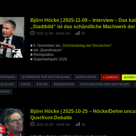
Björn Höcke | 2025-11-09 – Interview – Das ka
„Stadtbild“ ist das schändliche Machwerk de
2025-11-09 - 18:00 Uhr
59
■ 9. November als „
Schicksalstag der Deutschen
“
■ die „Brandmauer“
■ Remigration
■ Superwahljahr 2026
THÜRINGEN
ALTERNATIVE FÜR DEUTSCHLAND
BJÖRN HÖCKE
« ZURÜCK
BJÖRN
TSCHLAND
HÖCKE
POLITIK
REMIGRATION
SCHICKSALSTAG DER DEUTSCHEN
RINGEN
Björn Höcke | 2025-10-25 – Höcke/Dehm uncut
Querfront-Debatte
2025-10-25 - 18:00 Uhr
56