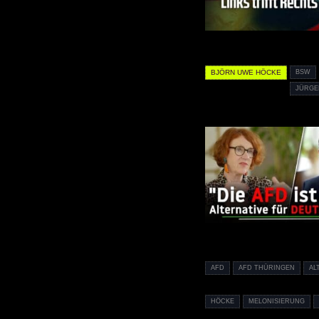
BJÖRN UWE HÖCKE
BSW
JÜRGE
AFD
AFD THÜRINGEN
AL
HÖCKE
MELONISIERUNG