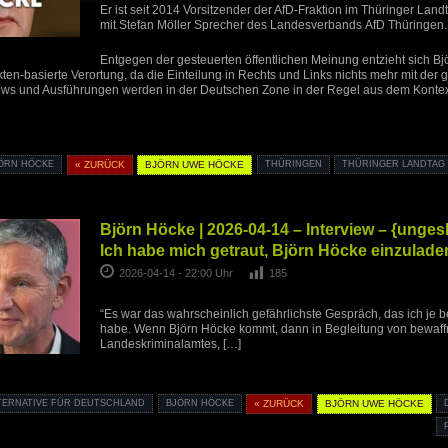
Er ist seit 2014 Vorsitzender der AfD-Fraktion im Thüringer La
mit Stefan Möller Sprecher des Landesverbands AfD Thüringen.
Entgegen der gesteuerten öffentlichen Meinung entzieht sich Bj
ten-basierte Verortung, da die Einteilung in Rechts und Links nichts mehr mit der g
ews und Ausführungen werden in der Deutschen Zone in der Regel aus dem Kontext
ÖRN HÖCKE
« ZURÜCK
BJÖRN UWE HÖCKE
THÜRINGEN
THÜRINGER LANDTAG
Björn Höcke | 2026-04-14 – Interview – {unges
Ich habe mich getraut, Björn Höcke einzulade
2026-04-14 - 22:00 Uhr
185
“Es war das wahrscheinlich gefährlichste Gespräch, das ich je be
habe. Wenn Björn Höcke kommt, dann in Begleitung von bewaf
Landeskriminalamtes,
[…]
TERNATIVE FÜR DEUTSCHLAND
BJÖRN HÖCKE
« ZURÜCK
BJÖRN UWE HÖCKE