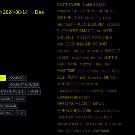
TIEFER STAAT
GENTHERAPIE
2024-08-14 → Das
GEISTERERSCHEINUNG
HORROR
IMPFPFLICHT
ESOTERIC
LOFI
P.L.O. LUMUMBA
GEOPOLITIK
X7Q5A96
SUCHARIT BHAKDI
ANTI-
KI
SPIEGEL
ANTONIA FISCHER
CORONA INFOTOUR
DDR
DONALD
YOUTUBE
ANTIFA
METABIOTA
TRUMP
MARTIN
FLUTKATASTROPHE
CORONA-
BRAUKMANN
GLITCH
PANDEMIE
SPD
POLY GRID ANLEITUNG
WEF
ÄGYPTEN
MRNA-
SCHWEIZ
CKE
COMPACT
IMPFSTOFFE
ELON MUSK
COMPACT MAGAZIN
ERSCHEINUNG
DER SCHWARZE KANAL
KARY B. MULLIS
KRIEG
NÜRNBERGER KODEX
FAESER
NATO
DEUTSCHLAND
MRNA
PROTOKOLLE
IMPFTECHNOLOGIE
ANGELA MERKEL
UNGARN
USA
BUSTOUR
EVENT 201
VCV RACK
DAGMAR SCHÖN
TWITTER FILES
DYATLOV
MÜNCHEN
NGO
SCHWEDEN
PASS