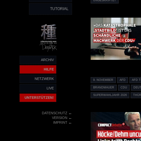
UNGESKRIPTET
TUTORIAL
ARCHIV
HILFE
NETZWERK
9. NOVEMBER
AFD
AFD 
BRANDMAUER
CDU
DEU
LIVE
SUPERWAHLJAHR 2026
THÜ
UNTERSTÜTZEN!
←
DATENSCHUTZ
←
VERSION
←
IMPRINT