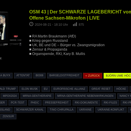
OSM 43 | Der SCHWARZE LAGEBERICHT vom 
Offene Sachsen-Mikrofon | LIVE
2024-08-21 - 18:10 Uhr
875
■ RA Martin Braukmann (AfD)
■ Krieg gegen Russland
■ UK, BE und DE – Bürger vs. Zwangsmigration
■ Zensur & Propaganda
■ Organspende, RKI, Kary B. Mullis
w.
NA BUYX
ATTENTAT
B0308
BARGELDISTFREIHEIT
« ZURÜCK
BJÖRN UWE HÖ
ALD TRUMP
ELON MUSK
EU
EUROPÄISCHE ALLIANZ
GREAT RESET
HÖCKE
MPOX2024
MRNA-GENTHERAPIE
MRNA-GENTHERAPIE NEBENWIRKUNGEN
NANCY 
GER
PCR-TEST
PHEIC
PRESSEFREIHEIT
RKI-DOKUMENTE
RKI-FILES
RKI-
SSLAND
SCHWARZER KANAL
TINO CHRUPALLA
UKRAINE
UKRAINE-KONFLIKT
ZENSUR