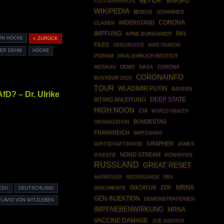
種TOP
MWGFD
FLUTOPFERHILFE
WIKIPEDIA
種DEUS
JOHANNES
WIDERSTAND
CORONA
CLASEN
IMPFUNG
RKI-
ARNE BURKHARDT
RN HÖCKE
« ZURÜCK
FILES
GESCHICHTE
MIKE YEADON
TER DEHM
HÖCKE
PSIRAM
PAUL-EHRLICH INSTITUT
MOSKAU
DEMO
NASA
CORONA
CORONAINFO
BUSTOUR 2020
TOUR
WLADIMIR PUTIN
BAYERN
fD? – Dr. Ulrike
DEEP STATE
BITWIG ANLEITUNG
HIGH NOON
CIA
WORLD HEALTH
BUNDESTAG
ORGANIZATION
FRANKREICH
IMPFZWANG
GRAPHEN
WIRTSCHAFTSKRISE
JAMES
NORD STREAM
O'KEEFE
BIOWAFFEN
RUSSLAND
GREAT RESET
AHRWEILER
RKI-
NIEDERLANDE
MRNA
DIKTATUR
ZDF
DOKUMENTE
CDU
DEUTSCHLAND
GEN-INJEKTION
DEMONSTRATIONEN
FLAVIO VON WITZLEBEN
IMPFNEBENWIRKUNG
MRNA
VACCINE DAMAGE
大名 ASPHYX