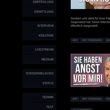
EMPFEHLUNG
ERMITTLUNG
Denken und steht für eine Fak
Gegenwart hat. Seine Intervi
INTERVIEW
öffentlich dargestellt.
KREATION
AFD
AFD THÜRINGEN
BJ
LIVESTREAM
MEDIUM
SONDERMELDUNG
STATUS
TERMIN
AFD
AFD THÜRINGEN
AL
TEST