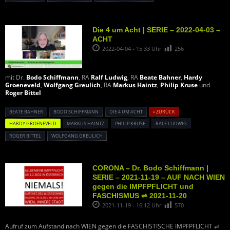
Die 4 um Acht | SERIE – 2022-04-03 –
ACHT
2022-04-04 - 15:33 Uhr
256
mit Dr.
Bodo Schiffmann
, RA
Ralf Ludwig
, RA
Beate Bahner
,
Hardy
Groeneveld
,
Wolfgang Greulich
, RA
Markus Haintz
,
Philip Kruse
und
Roger Bittel
BEATE BAHNER
BODO SCHIFFMANN
DIE 4 UM ACHT
« ZURÜCK
HARDY GROENEVELD
MARKUS HAINTZ
PHILIP KRUSE
RALF LUDWIG
ROGER BITTEL
WOLFGANG GREULICH
CORONA – Dr. Bodo Schiffmann |
SERIE – 2021-11-19 – AUF NACH WIEN
gegen die IMPFPFLICHT und
FASCHISMUS ⇌ 2021-11-20
2021-11-19 - 16:12 Uhr
570
Aufruf zum Aufstand nach WIEN gegen die FASCHISTISCHE IMPFPFLICHT ⇌