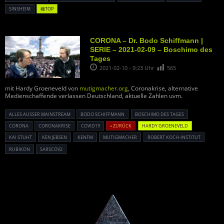
SINSHEIM
種TOP
CORONA – Dr. Bodo Schiffmann |
SERIE – 2021-02-09 – Boschimo des
Tages
2021-02-10 - 9:23 Uhr
565
mit Hardy Groeneveld von
mutigmacher.org
, Coronakrise, alternative
Medienschaffende verlassen Deutschland, aktuelle Zahlen uvm.
ALLES AUSSER MAINSTREAM
BODO SCHIFFMANN
BOSCHIMO DES TAGES
CORONA
CORONAKRISE
COVID19
« ZURÜCK
HARDY GROENEVELD
KAI STUHT
KEN JEBSEN
KENFM
MUTIGMACHER
ROBERT KOCH-INSTITUT
RUBIKON
SARSCOV2