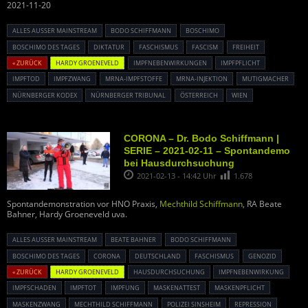
2021-11-20
ALLES AUSSER MAINSTREAM
BODO SCHIFFMANN
BOSCHIMO
BOSCHIMO DES TAGES
DIKTATUR
FASCHISMUS
FASCISM
FREIHEIT
« ZURÜCK
HARDY GROENEVELD
IMPFNEBENWIRKUNGEN
IMPFPFLICHT
IMPFTOD
IMPFZWANG
MRNA-IMPFSTOFFE
MRNA-INJEKTION
MUTIGMACHER
NÜRNBERGER KODEX
NÜRNBERGER TRIBUNAL
ÖSTERREICH
WIEN
CORONA – Dr. Bodo Schiffmann |
SERIE – 2021-02-11 – Spontandemo
bei Hausdurchsuchung
2021-02-13 - 14:42 Uhr
1.678
Spontandemonstration vor HNO Praxis,
Mechthild Schiffmann
, RA Beate
Bahner, Hardy Groeneveld uva.
ALLES AUSSER MAINSTREAM
BEATE BAHNER
BODO SCHIFFMANN
BOSCHIMO DES TAGES
CORONA
DEUTSCHLAND
FASCHISMUS
GENOZID
« ZURÜCK
HARDY GROENEVELD
HAUSDURCHSUCHUNG
IMPFNEBENWIRKUNG
IMPFSCHADEN
IMPFTOT
IMPFUNG
MASKENATTEST
MASKENPFLICHT
MASKENZWANG
MECHTHILD SCHIFFMANN
POLIZEI SINSHEIM
REPRESSION