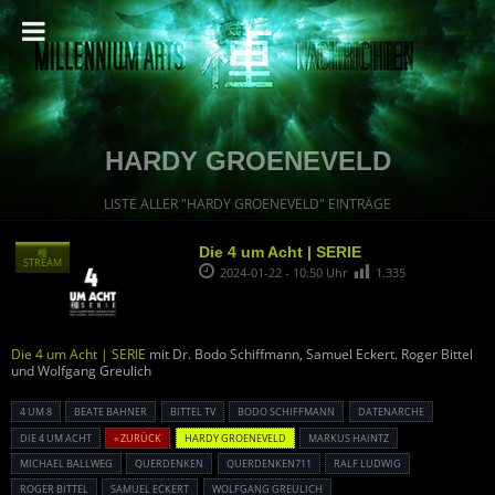
HARDY GROENEVELD
LISTE ALLER "HARDY GROENEVELD" EINTRÄGE
Die 4 um Acht | SERIE
種
STREAM
2024-01-22 - 10:50 Uhr
1.335
Die 4 um Acht | SERIE
mit Dr. Bodo Schiffmann, Samuel Eckert. Roger Bittel
und Wolfgang Greulich
4 UM 8
BEATE BAHNER
BITTEL TV
BODO SCHIFFMANN
DATENARCHE
DIE 4 UM ACHT
« ZURÜCK
HARDY GROENEVELD
MARKUS HAINTZ
MICHAEL BALLWEG
QUERDENKEN
QUERDENKEN711
RALF LUDWIG
ROGER BITTEL
SAMUEL ECKERT
WOLFGANG GREULICH