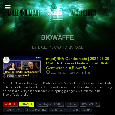
BIOWAFFE
LISTE ALLER "BIOWAFFE" EINTRÄGE
m(od)RNA-Gentherapie | 2024-06-30 –
Prof. Dr. Francis Boyle – m(od)RNA-
Gentherapie = Biowaffe ?
2024-06-30 - 10:39 Uhr
48
“Prof. Dr. Francis Boyle, Jura Professor und Architekt des von Präsident Bush
unterschriebenen Gesetzes der Biowaffen gab eine Eidesstattliche Erklärung
ab, dass die ‘C’ Injektionen nach Auslegung gültiger US-Gesetze, eine
Biowaffe darstellen.”
« ZURÜCK
BIOWAFFE
CAROLA JAVID-KISTEL
CORONA
DAVE MARTIN
FRANCIS BOYLE
JOSKA RAMELOW
MODRNA-GENTHERAPIE
MRNA