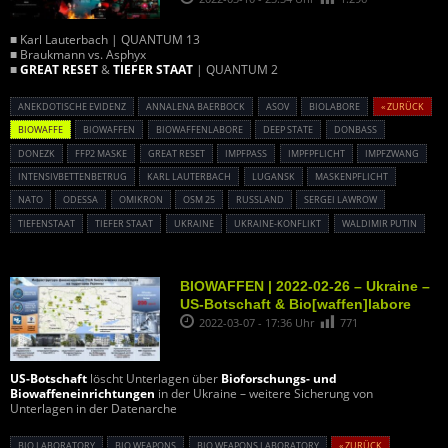
■ Karl Lauterbach | QUANTUM 13
■ Braukmann vs. Asphyx
■
GREAT RESET
&
TIEFER STAAT
| QUANTUM 2
ANEKDOTISCHE EVIDENZ
ANNALENA BAERBOCK
ASOV
BIOLABORE
« ZURÜCK
BIOWAFFE
BIOWAFFEN
BIOWAFFENLABORE
DEEP STATE
DONBASS
DONEZK
FFP2 MASKE
GREAT RESET
IMPFPASS
IMPFPFLICHT
IMPFZWANG
INTENSIVBETTENBETRUG
KARL LAUTERBACH
LUGANSK
MASKENPFLICHT
NATO
ODESSA
OMIKRON
OSM 25
RUSSLAND
SERGEI LAWROW
TIEFENSTAAT
TIEFER STAAT
UKRAINE
UKRAINE-KONFLIKT
WALDIMIR PUTIN
BIOWAFFEN | 2022-02-26 – Ukraine –
US-Botschaft & Bio[waffen]labore
2022-03-07 - 17:36 Uhr
771
US-Botschaft
löscht Unterlagen über
Bioforschungs- und
Biowaffeneinrichtungen
in der Ukraine – weitere Sicherung von
Unterlagen in der Datenarche
BIO LABORATORY
BIO WEAPONS
BIO WEAPONS LABORATORY
« ZURÜCK