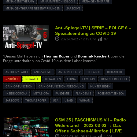
MRNA GENE THERAPY
MRNA IMPFTECHNOLOGIE
MRNA-GENTHERAPIE
MRNA-GENTHERAPIE NEBENWIRKUNGEN
SARSCOV2
Anti-Spiegel-TV | SERIE – FOLGE 6 –
Spezialsendung zu COVID-19
2023-09-02 - 12:19 Uhr
97
“Dieses Mal haben sich
Thomas Röper
und
Dominik Reichert
über die
Frage unterhalten, ob Covid-19 aus dem Labor kommt.”
ANTHONY FAUCI
ANTI-SPIEGEL
ANTI-SPIEGEL-TV
BIOLABOR
BIOLABORE
« ZURÜCK
BIOWAFFE
BIOWAFFEN
CHINA
COVID-19
DOMINIK REICHERT
GAIN-OF-FUNCTION
GAIN-OF-FUNCTION-FORSCHUNG
HUNTER BIDEN
INSIDE CORONA
METABIOTA
PANDEMIE
PLANDEMIE
ROSEMONT SENECA
SARSCOV2
THOMAS RÖPER
USA
USAID
WUHAN
OSM 25 | FASCHISMUS VII – Radio
Widerstand – 2022-03-03 → Das
Offene Sachsen-Mikrofon | LIVE
2022-03-10 - 23:34 Uhr
1.296