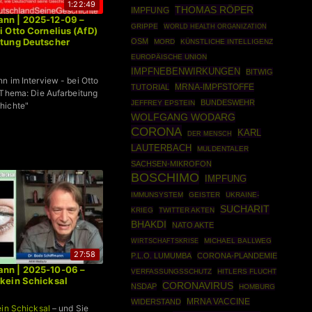
1:22:49
THOMAS RÖPER
IMPFUNG
ann | 2025-12-09 –
GRIPPE
WORLD HEALTH ORGANIZATION
i Otto Cornelius (AfD)
itung Deutscher
OSM
MORD
KÜNSTLICHE INTELLIGENZ
EUROPÄISCHE UNION
IMPFNEBENWIRKUNGEN
BITWIG
n im Interview - bei Otto
MRNA-IMPFSTOFFE
TUTORIAL
 Thema: Die Aufarbeitung
BUNDESWEHR
JEFFREY EPSTEIN
hichte"
WOLFGANG WODARG
CORONA
KARL
DER MENSCH
LAUTERBACH
MULDENTALER
SACHSEN-MIKROFON
BOSCHIMO
IMPFUNG
IMMUNSYSTEM
GEISTER
UKRAINE-
SUCHARIT
KRIEG
TWITTER AKTEN
BHAKDI
NATO AKTE
WIRTSCHAFTSKRISE
MICHAEL BALLWEG
27:58
P.L.O. LUMUMBA
CORONA-PLANDEMIE
ann | 2025-10-06 –
VERFASSUNGSSCHUTZ
HITLERS FLUCHT
 kein Schicksal
CORONAVIRUS
NSDAP
HOMBURG
WIDERSTAND
MRNA VACCINE
ein Schicksal
– und Sie