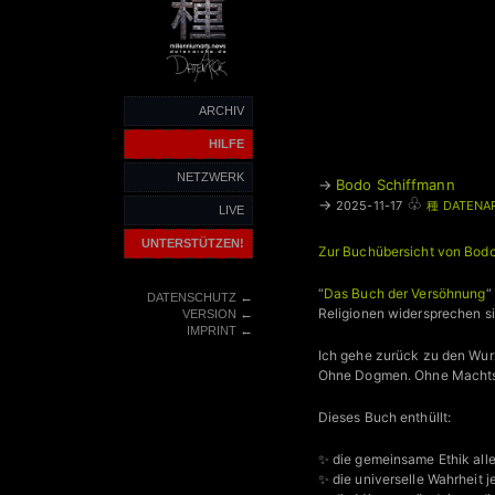
ARCHIV
HILFE
NETZWERK
→
Bodo Schiffmann
♧
→
2025-11-17
種 DATENA
LIVE
UNTERSTÜTZEN!
Zur Buchübersicht von Bod
“
Das Buch der Versöhnung
“
←
DATENSCHUTZ
Religionen widersprechen si
←
VERSION
←
IMPRINT
Ich gehe zurück zu den Wur
Ohne Dogmen. Ohne Machtstr
Dieses Buch enthüllt:
✨ die gemeinsame Ethik aller
✨ die universelle Wahrheit j