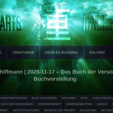
U
CREATURAE
DEUS EX MACHINA
SOLARIS
iffmann | 2025-11-17 – Das Buch der Versö
Buchvorstellung
AUSSER MAINSTREAM
BODO SCHIFFMANN
BOSCHIMO
BUCH
BUCHVORSTEL
 BUCH DER VERSÖHNUNG
DOGMENFREIHEIT
GEMEINSAME ETHIK
GNOSIS
HRHEIT
MACHTSTRUKTUREN
MENSCHLICHE FREIHEIT
RELIGIONEN
RELIGIO