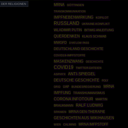
 DER RELIGIONEN
MRNA
GÖTTINGEN
TRANSKOMMUNIKATION
IMPFNEBENWIRKUNG
KOPILOT
RUSSLAND
UKRAINE-KONFLIKT
WLADIMIR PUTIN
BITWIG ANLEITUNG
QUERDENKEN
KLAUS SCHWAB
MWGFD
DYATLOW PASS
DEUTSCHLAND GESCHICHTE
COVID19-IMPFSTOFFE
MASKENZWANG
GESCHICHTE
COVID19
TWITTER-DATEIEN
ANTI-SPIEGEL
ASPHYX
DEUTSCHE GESCHICHTE
POLY
MRNA
UAP
GRID
BUNDESREGIERUNG
IMPFUNG
TRANSHUMANISMUS
CORONA INFOTOUR
MARTIN
RALF LUDWIG
BRAUKMANN
MRNA GEN-THERAPIE
SPANIEN
GESCHICHTEN AUS WIKIHAUSEN
MRNA IMFPSTOFF
CALMING
WIEN