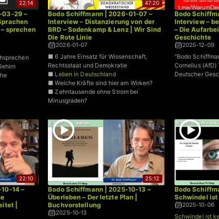
22:14
47:20
-03-29 –
Bodo Schiffmann | 2026-01-07 –
Bodo Schiffm
Sprachen
Interview – Distanzierung von der
Interview – be
 – sprechen
BRD – Sodenkamp & Lenz | Wir Sind
– Die Aufarbe
Die Rote Linie
Geschichte
2026-01-07
2025-12-09
■ 6 Jahre Einsatz für Wissenschaft,
"Bodo Schiffman
chsprechen
Rechtsstaat und Demokratie
Cornelius (AfD)
Gehirn
■
Leben in Deutschland
Deutscher Gesc
che
■ Welche Kräfte sind hier am Wirken?
■ Zehntausende ohne Strom bei
Minusgraden?
22:10
25:12
-10-14 –
Bodo Schiffmann | 2025-10-13 –
Bodo Schiffm
ne
Überleben – Der letzte Plan |
Schwindel ist
itet |
Buchvorstellung
2025-10-06
2025-10-13
Schwindel ist k