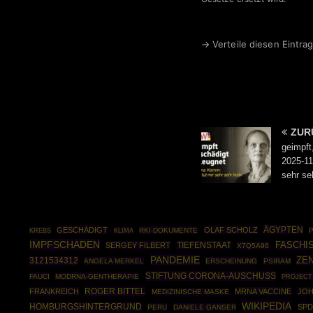
→ Verteile diesen Eintrag
ZUR
geimpft
2025-11
sehr seh
ÄGYPTEN
GESCHÄDIGT
OLAF SCHOLZ
RKI-DOKUMENTE
KREBS
KLIMA
IMPFSCHADEN
FASCHI
SERGEY FILBERT
TIEFENSTAAT
X7Q5A96
PANDEMIE
ZE
3121534312
ANGELA MERKEL
ERSCHEINUNG
PSIRAM
STIFTUNG CORONA-AUSCHUSS
FAUCI
MODRNA-GENTHERAPIE
PROJECT
ROGER BITTEL
FRANKREICH
MRNA VACCINE
JOH
MEDIZINISCHE MASKE
WIKIPEDIA
HOMBURGSHINTERGRUND
SPD
PERU
DANIELE GANSER