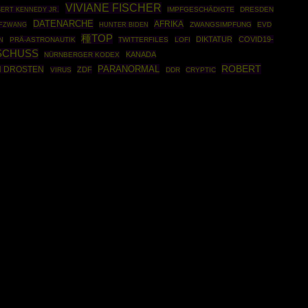
VIVIANE FISCHER
ERT KENNEDY JR.
IMPFGESCHÄDIGTE
DRESDEN
DATENARCHE
AFRIKA
PFZWANG
ZWANGSIMPFUNG
EVD
HUNTER BIDEN
種TOP
DIKTATUR
COVID19-
PRÄ-ASTRONAUTIK
TWITTERFILES
LOFI
N
SCHUSS
KANADA
NÜRNBERGER KODEX
ROBERT
PARANORMAL
N DROSTEN
ZDF
VIRUS
DDR
CRYPTIC