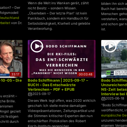
Wenn die Welt ins Wanken gerät, zählt
bilden ihn sich 
sation? – Der
nicht Besitz – sondern Wissen.
Buch hat berei
folgsmodell
„Überleben – Der letzte Plan“ ist kein
Menschen gehol
eutschland
Panikbuch, sondern ein Handbuch für
verstehen, waru
rbeitet
von Dr.
Selbstständigkeit, Klarheit und gelebte
und schon gar n
Verantwortung.
ist.
33:17
00:03:48
-10-05 – Die
Bodo Schiffmann | 2025-09-17 –
Bodo Schiffm
BUCH – Das Entschwärzte
Unzureichend
Verbrechen – PDF + EPUB
NS-Zeit belast
Interview bei
2025-09-17
u erzählt –
2025-06-18
Dieses Werk legt offen, was 2020 wirklich
he Brille.
"Bodo Schiffma
geschah: Ich stelle meine damaligen
hanismen
veröffentlicht, 
Videopräsentationen, Zeitungsartikel und
Angst gezielt
europäische Ge
die Stimmen kritischer Experten den nun
cht festigen
unzureichenden
entschärften Protokollen des Robert
Schritt durch
eigenen Vergan
Koch-Instituts gegenüber.