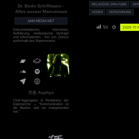
RELIGIÖSE SPALTUNG
SPI
Dr. Bodo Schiffmann -
Alles ausser Mainstream
VEDEN
VERSÖHNUNG
AAM-MEDIA.NET
50
2025-11-
Dokumentationen, Interviews,
Aufklärung, medizinische Vorträge
und Informationen - frei von Zensur
außerhalb des Mainstreams.
大名 Asphyx
Chef-Aggregator & Redakteur der
Datenarche → "Kommunikation ist
die Illusion, daß sie stattgefunden
hat."