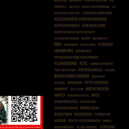
BERLIN
CHRISTENTUM
EU
HORROR
ORWELL
GLITCH
HEIKO SCHOENING
3G
CORONA-IMPFUNG
DELPHISCHER ORT
ALEXANDER VON BISMARCK
ASTRAZENECA
AGENDA 2030
INFEKTIONSSCHUTZGESETZ
ALIEN
ANTISEMITISMUS
METABIOTA
RKI
STEFAN
SINSHEIM
INTERVIEW
HOMBURG
GRAPHEN
AFRIKANISCHER KONTINENT
ICIC
PLANDEMIE
JAMES O'KEEFE
PROPAGANDA
TWITTER FILES
ANTIFA
BOSCHIMO-NEWS
GENOZID
FFP2 MASKE
TANSANIA
ALIENS
HIGH NOON
AMBIENT
ICIC.LAW
NATO
AFD
KINDERSCHUTZ
GRAPHENOXID
BIOWAFFEN
MRNA GEN-
SOWJETUNION
INJEKTION
MODERNA
CHRISTOF
MISERÉ
ERICH VON DÄNIKEN
MRNA-
CORONA
GENTHERAPY
ALICE WEIDEL