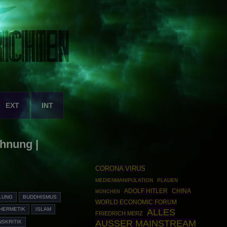
EXT
INT
hnung |
CORONA VIRUS
MEDIENMANIPULATION
PLAUEN
ADOLF HITLER
CHINA
MÜNCHEN
LUNG
BUDDHISMUS
WORLD ECONOMIC FORUM
HERMETIK
ISLAM
ALLES
FRIEDRICH MERZ
AUSSER MAINSTREAM
NSKRITIK