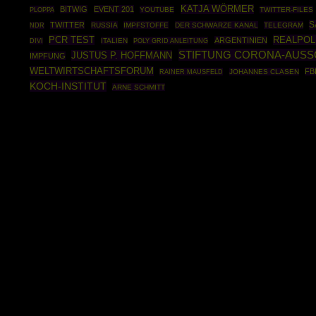
KATJA WÖRMER
BITWIG
EVENT 201
PLOPPA
YOUTUBE
TWITTER-FILES
S
TWITTER
RUSSIA
IMPFSTOFFE
DER SCHWARZE KANAL
TELEGRAM
NDR
PCR TEST
REALPOL
ARGENTINIEN
ITALIEN
POLY GRID ANLEITUNG
DIVI
STIFTUNG CORONA-AUSS
JUSTUS P. HOFFMANN
IMPFUNG
WELTWIRTSCHAFTSFORUM
FB
RAINER MAUSFELD
JOHANNES CLASEN
KOCH-INSTITUT
ARNE SCHMITT