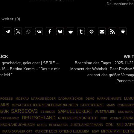
Deutschland bes
 weiter (
0
)
ÜCK
WEI
, geschädigt, geleugnet | SERIE –
Boschimo des Tages | 2025-11-22
-16 – Bettina Komm – “Das tut mir
Moment der Wahrheit: Peer-Review-
r leid.”
entlarvt das größte Versag
Pandemiep
LUMU
PROZESS
MOSKAU
MARKUS SÖDER
DAGMAR SCHÖN
DEMO
MARKUS HAINTZ
SMUS
MRNA-GENTHERAPIE NEBENWIRKUNGEN
GENTHERAPIE
MARS
COMIRNAT
SARSCOV2
SAMUEL ECKERT
NSUR
AUSTRALIEN
SYMBOLS
ESOTERIC
DEUTSCHLAND
ANNA
ROBERT-KOCH INSTITUT
 DARKKNIGHT
FFP2
WUHAN
CDU
NSON AND JOHNSON
JUSTUS HOFFMANN
BILL GAT
MUSIC
BLACKROCK
MRNA IMPFTECHN
PATRICK LOCH OTIENO LUMUMBA
BSW
PARANORMALER ORT