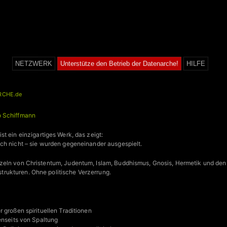
NETZWERK
Unterstütze den Betrieb der Datenarche!
HILFE
RCHE.de
o Schiffmann
 ist ein einzigartiges Werk, das zeigt:
ch nicht – sie wurden gegeneinander ausgespielt.
zeln von Christentum, Judentum, Islam, Buddhismus, Gnosis, Hermetik und den
ukturen. Ohne politische Verzerrung.
 großen spirituellen Traditionen
enseits von Spaltung