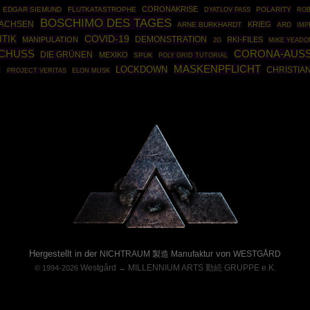
CORONAKRISE
EDGAR SIEMUND
FLUTKATASTROPHE
POLARITY
ROB
DYATLOV PASS
BOSCHIMO DES TAGES
ACHSEN
KRIEG
ARNE BURKHARDT
ARD
IM
COVID-19
ITIK
DEMONSTRATION
MANIPULATION
RKI-FILES
2G
MIKE YEADO
CHUSS
CORONA-AUS
DIE GRÜNEN
MEXIKO
SPUK
POLY GRID TUTORIAL
MASKENPFLICHT
LOCKDOWN
CHRISTIA
I
PROJECT VERITAS
ELON MUSK
Powered By :
Hergestellt in der
von
NICHTRAUM 製造 Manufaktur
WESTGÅRD
Westgård
MILLENNIUM ARTS 勤続 GRUPPE e.K.
© 1994-2026
→