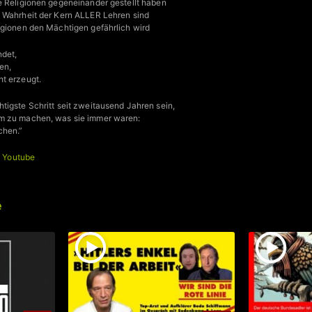
e Religionen gegeneinander gestellt haben
d Wahrheit der Kern ALLER Lehren sind
igionen den Mächtigen gefährlich wird
ndet,
en,
t erzeugt.
tigste Schritt seit zweitausend Jahren sein,
m zu machen, was sie immer waren:
chen.”
+
Youtube
e