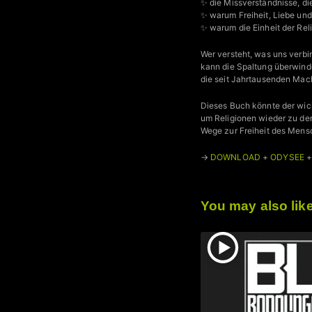
✨ die Missverständnisse, di
✨ warum Freiheit, Liebe un
✨ warum die Einheit der Rel
Wer versteht, was uns verbi
kann die Spaltung überwind
die seit Jahrtausenden Mach
Dieses Buch könnte der wich
um Religionen wieder zu de
Wege zur Freiheit des Mens
→
DOWNLOAD
+
ODYSEE
You may also lik