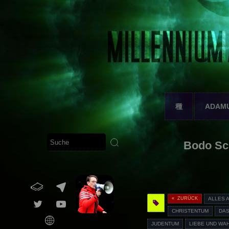
種
ADAM
Bodo Sch
« ZURÜCK
ALLES 
CHRISTENTUM
DAS
JUDENTUM
LIEBE UND WA