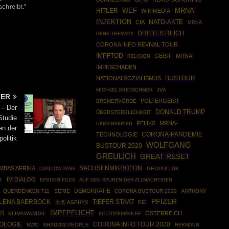
chreibt."
MRNA-
HITLER
WEF
WIKIMEDIA
INJEKTION
NATO-AKTE
CIA
MRNA
DRITTES REICH
GENE THERAPY
CORONA INFO REVIVAL TOUR
IMPFTOD
GEIST
MRNA-
RELIGION
IMPFSCHADEN
BUSTOUR
NATIONALSOZIALISMUS
JVA
MICHAEL KRETSCHMER
TER
POLTERGEIST
BREMERVÖRDE
 – Der
DONALD TRUMP
ÜBERSTERBLICHKEIT
Studie
FELIKS
MRNA-
UKRAINEKRIEG
en der
CORONA-PANDEMIE
TECHNOLOGIE
olitik
WOLFGANG
BUSTOUR 2020
GREULICH
GREAT RESET
SACHSENMIKROFON
MBAS AFRIKA
GEOPOLITIK
DJATLOW PASS
IM DIALOG
Y
EPSTEIN FILES
AUF DEN SPUREN DER ALLMÄCHTIGEN
DEMOKRATIE
QUERDENKEN 711
SERIE
CORONA BUSTOUR 2020
ANTHONY
PFIZER
LENA BAERBOCK
TIEFER STAAT
大名 ASPHYX
PEI
IMPFPFLICHT
ES
ÖSTERREICH
KLIMAWANDEL
FLUTOPFERHILFE
OLOGIE
CORONA INFO TOUR 2020
NWO
SHADOW PEOPLE
HERMANN