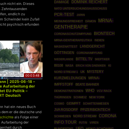
DOMINIK REICHERT
DAMAGE
auch nicht ein. Dieses
ts Zehntausenden
NATO UNTERSUCHUNGSAUSSCHUSS
fen, endlich zu
PCR-TEST
JAPAN
m Schwindel kein Zufall
MRNA-
MEINUNGSFREIHEIT
DÄMON
icht psychisch erfunden
GENTHERAPIE
BIONTECH
CORONASCHUTZIMPFUNG
MRNA-GENTHERAPEUTIKA
INDIEN
LANDGERICHT
MASKENATTEST
GÖTTINGEN
CORONAIMPFUNG
BITTEL TV
SKEPTIKER
NIEDERLANDE
B0108
NASA
KI
ERICH VON DAENIKEN
UK
MYSTERY
NORD STREAM 1
00:03:48
KURZMELDUNGEN
MRNA-
ann | 2025-06-18 –
IMPFSTOFF
BEATE BAHNER
e Aufarbeitung der
WHO
et EU-Politik –
DEMONSTRATIONEN
VCV RACK
 RT Deutsch
THÜRINGEN
SCHWEIZ
NEW YORK
GEIMPFT
COSMO
SCHATTENWESEN
nn hat ein neues Buch
JVA ROSDORF
PFIZERBIONTECH
in dem er die deutsche und
CORONA
NORD STREAM
SCHWEDEN
schichte
als Folge einer
INFO TOUR
 Aufarbeitung der
PUTIN
VIREN
genheit durch
UFO
BUNDESTAG
HEIKO SCHÖNING