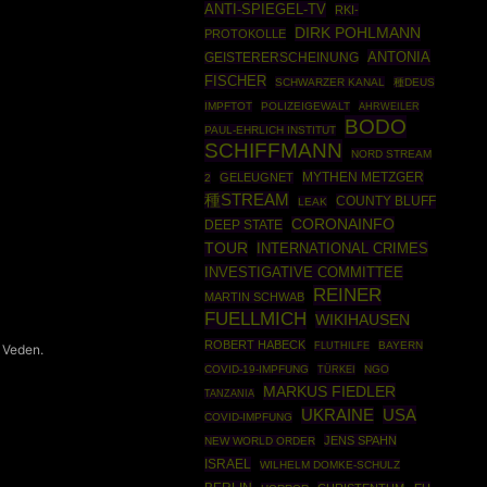
ANTI-SPIEGEL-TV
RKI-
DIRK POHLMANN
PROTOKOLLE
ANTONIA
GEISTERERSCHEINUNG
FISCHER
SCHWARZER KANAL
種DEUS
IMPFTOT
POLIZEIGEWALT
AHRWEILER
BODO
PAUL-EHRLICH INSTITUT
SCHIFFMANN
NORD STREAM
MYTHEN METZGER
GELEUGNET
2
種STREAM
COUNTY BLUFF
LEAK
CORONAINFO
DEEP STATE
TOUR
INTERNATIONAL CRIMES
INVESTIGATIVE COMMITTEE
REINER
MARTIN SCHWAB
FUELLMICH
WIKIHAUSEN
ROBERT HABECK
BAYERN
FLUTHILFE
 Veden.
COVID-19-IMPFUNG
TÜRKEI
NGO
MARKUS FIEDLER
TANZANIA
USA
UKRAINE
COVID-IMPFUNG
JENS SPAHN
NEW WORLD ORDER
ISRAEL
WILHELM DOMKE-SCHULZ