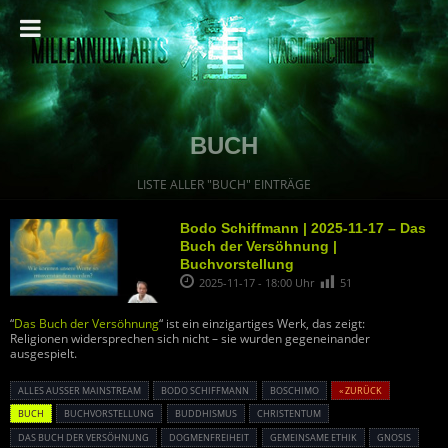
BUCH
LISTE ALLER "BUCH" EINTRÄGE
Bodo Schiffmann | 2025-11-17 – Das
Buch der Versöhnung |
Buchvorstellung
2025-11-17 - 18:00 Uhr
51
“
Das Buch der Versöhnung
“ ist ein einzigartiges Werk, das zeigt:
Religionen widersprechen sich nicht – sie wurden gegeneinander
ausgespielt.
ALLES AUSSER MAINSTREAM
BODO SCHIFFMANN
BOSCHIMO
« ZURÜCK
BUCH
BUCHVORSTELLUNG
BUDDHISMUS
CHRISTENTUM
DAS BUCH DER VERSÖHNUNG
DOGMENFREIHEIT
GEMEINSAME ETHIK
GNOSIS