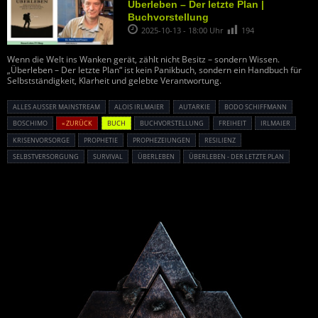
Überleben – Der letzte Plan |
Buchvorstellung
2025-10-13 - 18:00 Uhr
194
Wenn die Welt ins Wanken gerät, zählt nicht Besitz – sondern Wissen.
„Überleben – Der letzte Plan“ ist kein Panikbuch, sondern ein Handbuch für
Selbstständigkeit, Klarheit und gelebte Verantwortung.
ALLES AUSSER MAINSTREAM
ALOIS IRLMAIER
AUTARKIE
BODO SCHIFFMANN
BOSCHIMO
« ZURÜCK
BUCH
BUCHVORSTELLUNG
FREIHEIT
IRLMAIER
KRISENVORSORGE
PROPHETIE
PROPHEZEIUNGEN
RESILIENZ
SELBSTVERSORGUNG
SURVIVAL
ÜBERLEBEN
ÜBERLEBEN - DER LETZTE PLAN
Powered By :