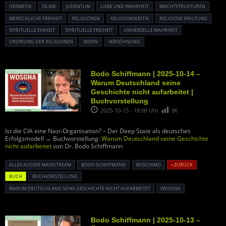
HERMETIK
ISLAM
JUDENTUM
LIEBE UND WAHRHEIT
MACHTSTRUKTUREN
MENSCHLICHE FREIHEIT
RELIGIONEN
RELIGIONSKRITIK
RELIGIÖSE SPALTUNG
SPIRITUELLE EINHEIT
SPIRITUELLE FREIHEIT
UNIVERSELLE WAHRHEIT
URSPRUNG DER RELIGIONEN
VEDEN
VERSÖHNUNG
Bodo Schiffmann | 2025-10-14 –
Warum Deutschland seine
Geschichte nicht aufarbeitet |
Buchvorstellung
2025-10-15 - 18:00 Uhr
96
Ist die CIA eine Nazi-Organisation? – Der Deep State als deutsches
Erfolgsmodell → Buchvorstellung:
Warum Deutschland seine Geschichte
nicht aufarbeitet
von Dr. Bodo Schiffmann
ALLES AUSSER MAINSTREAM
BODO SCHIFFMANN
BOSCHIMO
« ZURÜCK
BUCH
BUCHVORSTELLUNG
WARUM DEUTSCHLAND SEINE GESCHICHTE NICHT AUFARBEITET
WDSGNA
Bodo Schiffmann | 2025-10-13 –