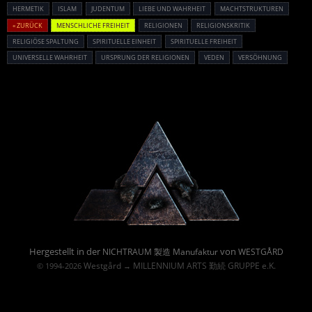
HERMETIK
ISLAM
JUDENTUM
LIEBE UND WAHRHEIT
MACHTSTRUKTUREN
« ZURÜCK
MENSCHLICHE FREIHEIT
RELIGIONEN
RELIGIONSKRITIK
RELIGIÖSE SPALTUNG
SPIRITUELLE EINHEIT
SPIRITUELLE FREIHEIT
UNIVERSELLE WAHRHEIT
URSPRUNG DER RELIGIONEN
VEDEN
VERSÖHNUNG
Powered By :
Hergestellt in der
von
NICHTRAUM 製造 Manufaktur
WESTGÅRD
Westgård
MILLENNIUM ARTS 勤続 GRUPPE e.K.
© 1994-2026
→