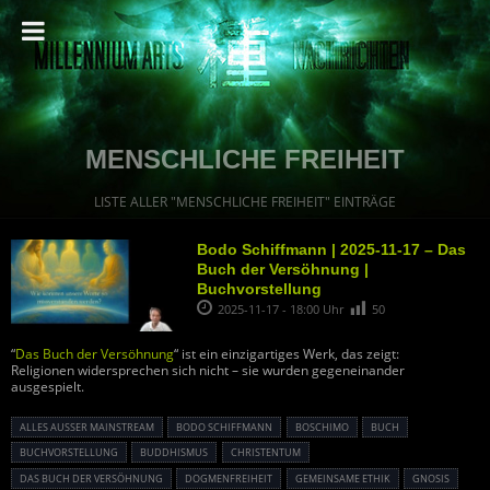
MENSCHLICHE FREIHEIT
LISTE ALLER "MENSCHLICHE FREIHEIT" EINTRÄGE
Bodo Schiffmann | 2025-11-17 – Das
Buch der Versöhnung |
Buchvorstellung
2025-11-17 - 18:00 Uhr
50
“
Das Buch der Versöhnung
“ ist ein einzigartiges Werk, das zeigt:
Religionen widersprechen sich nicht – sie wurden gegeneinander
ausgespielt.
ALLES AUSSER MAINSTREAM
BODO SCHIFFMANN
BOSCHIMO
BUCH
BUCHVORSTELLUNG
BUDDHISMUS
CHRISTENTUM
DAS BUCH DER VERSÖHNUNG
DOGMENFREIHEIT
GEMEINSAME ETHIK
GNOSIS