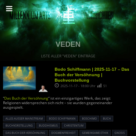
VEDEN
LISTE ALLER "VEDEN" EINTRÄGE
Bodo Schiffmann | 2025-11-17 – Das
Buch der Versöhnung |
Buchvorstellung
2025-11-17 - 18:00 Uhr
51
“
Das Buch der Versöhnung
“ ist ein einzigartiges Werk, das zeigt:
Religionen widersprechen sich nicht – sie wurden gegeneinander
ausgespielt.
ALLES AUSSER MAINSTREAM
BODO SCHIFFMANN
BOSCHIMO
BUCH
BUCHVORSTELLUNG
BUDDHISMUS
CHRISTENTUM
DAS BUCH DER VERSÖHNUNG
DOGMENFREIHEIT
GEMEINSAME ETHIK
GNOSIS