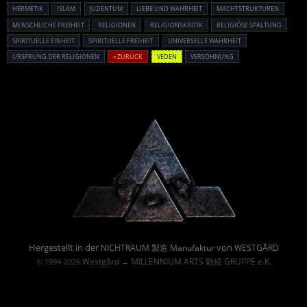
HERMETIK
ISLAM
JUDENTUM
LIEBE UND WAHRHEIT
MACHTSTRUKTUREN
MENSCHLICHE FREIHEIT
RELIGIONEN
RELIGIONSKRITIK
RELIGIÖSE SPALTUNG
SPIRITUELLE EINHEIT
SPIRITUELLE FREIHEIT
UNIVERSELLE WAHRHEIT
URSPRUNG DER RELIGIONEN
« ZURÜCK
VEDEN
VERSÖHNUNG
Powered By :
Hergestellt in der
von
NICHTRAUM 製造 Manufaktur
WESTGÅRD
Westgård
MILLENNIUM ARTS 勤続 GRUPPE e.K.
© 1994-2026
→