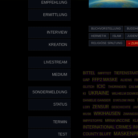
EMPFEHLUNG
ERMITTLUNG
BUCHVORSTELLUNG
BUDDH
INTERVIEW
HERMETIK
ISLAM
JUDEN
RELIGIÖSE SPALTUNG
« ZU
KREATION
LIVESTREAM
BITTEL
TIEFENSTAAT
IMPFTOT
MEDIUM
FFP2 MASKE
UAP
ALIENS
IT
ICIC
GLITCH
THÜRINGEN
CALM
SONDERMELDUNG
UKRAINE
KI
WILHELM DOMKE
DANIELE GANSER
DYATLOW PASS
STATUS
ZENSUR
LOFI
GESCHICHTE
JA
WIKIHAUSEN
ZWANGS
MUSK
MRNA VACCINE
KL
IMPFSTOFFE
TERMIN
INTERNATIONAL CRIMES I
MASKENPF
COUNTY BLUFF
TEST