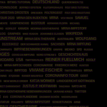
DEUTSCHLAND
BITWIG TUTORIAL
TIKA
QUERDENKEN 711
ECHNOLOGIE
JEFFREY EPSTEIN
POLY GRID TUTORIAL
FLUTOPFERHILFE
CHRISTIAN DROSTEN
POLTERGEIST
DRESDEN
POLY GRID ANLEITUNG
SAMUEL
MRNA
TOUR 2020
MRNA GEN-INJEKTION
VCV RACK
BUSTOUR
GRAPHENOXID
MENTE
HERMANN PLOPPA
MICHAEL
KANADA
MRNA-IMPFSTOFF
RD
KOPILOT
MODRNA-GENTHERAPIE
WIKIPEDIA
ALOG
GRAPHEN
JOHANNES CLASEN
MIKE YEADON
AINSTREAM
WOLFGANG
MRNA GEN-THERAPIE
AUSTRALIEN
MRNA IMPFUNG
3121534312
SACHSEN
DER SCHWARZE KANAL
IMPFNEBENWIRKUNGEN
MEXIKO
SPD
OMIRNATY
GRIPPE
RUSSIA
AGES
GESCHICHTEN AUS
COVID-19-IMPFUNG
NORD STREAM 1
REINER FUELLMICH
USA
WODARG
ADOLF
TWITTER-FILES
MRNA-IMPFSCHADEN
CORONAKRISE
FRIEDRICH MERZ
IC
HUNTER
VIVIANE FISCHER
IMPFTOD
MRNA
ONY FAUCI
TWITTERFILES
CORONAINFO TOUR
GEIST
ENING
X7Q5A96
RAINER MAUSFELD
KATJA WÖRMER
N
LANDGERICHT GÖTTINGEN
NEW WORLD ORDER
JUSTUS P. HOFFMANN
NATO AKTE
JECT DARKKNIGHT
TANZANIA
MRNA-GENTHERAPIE NEBENWIRKUNGEN
TWITTER
UKRAINE-KRIEG
E
CORONA-PLANDEMIE
EVD
DAGMAR SCHÖN
NIEDERLANDE
MRNA IMFPSTOFF
KTATUR
SOWJETUNION
POLARITY
ARNE
RNA-GENTHERAPIE