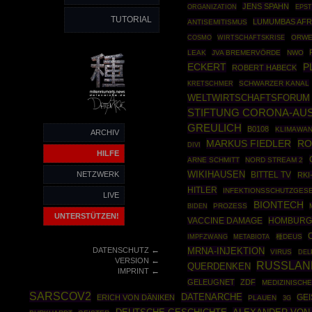
JENS SPAHN
ORGANIZATION
EPST
TUTORIAL
LUMUMBAS AFR
ANTISEMITISMUS
COSMO
WIRTSCHAFTSKRISE
ORWE
LEAK
JVA BREMERVÖRDE
NWO
ECKERT
P
ROBERT HABECK
SCHWARZER KANAL
KRETSCHMER
WELTWIRTSCHAFTSFORUM
STIFTUNG CORONA-AUS
GREULICH
B0108
KLIMAWA
ARCHIV
MARKUS FIEDLER
RO
DIVI
HILFE
ARNE SCHMITT
NORD STREAM 2
WIKIHAUSEN
NETZWERK
BITTEL TV
RKI
HITLER
INFEKTIONSSCHUTZGES
LIVE
BIONTECH
PROZESS
BIDEN
UNTERSTÜTZEN!
HOMBURG
VACCINE DAMAGE
IMPFZWANG
種DEUS
METABIOTA
←
DATENSCHUTZ
MRNA-INJEKTION
VIRUS
DEL
←
VERSION
RUSSLAN
QUERDENKEN
←
IMPRINT
GELEUGNET
ZDF
MEDIZINISCH
SARSCOV2
DATENARCHE
ERICH VON DÄNIKEN
GE
PLAUEN
3G