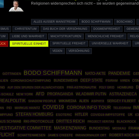
Religionen widersprechen sich nicht – sie wurden gegeneinande
ALLES AUSSER MAINSTREAM
BODO SCHIFFMANN
BOSCHIMO
ISMUS
CHRISTENTUM
DAS BUCH DER VERSÖHNUNG
DOGMENFREIHEIT
GEMEIN
TUM
LIEBE UND WAHRHEIT
MACHTSTRUKTUREN
MENSCHLICHE FREIHEIT
RELI
RÜCK
SPIRITUELLE EINHEIT
SPIRITUELLE FREIHEIT
UNIVERSELLE WAHRHEIT
UR
VEDEN
VERSÖHNUNG
BODO SCHIFFMANN
PANDEMIE
NATO-AKTE
GE
GÖTTINGEN
DEEP STATE
BUNDESWEHR
OS
ALIEN
CORONASCHUTZIMPFUNG
PSIRAM
VIREN
D
ING
PRÄ-ASTRONAUTIK
POLY GRID
HOMBURG
AUF DEN SPUREN DER ALLMÄCHTIGEN
AFD
PROPAGANDA
WLADIMIR PUTIN
ASTRAZENECA
-SCHULZ
NEW YORK
REALPOLITIK
WIKIMEDIA
ALIEN
SERGEY FILBERT
SHADOW PEOPLE
ASPHYX
COVID19
CORONA INFO TOUR
IM
PEI
MARKUS HAINTZ
TELEGRAM
PAN
STEFAN HOMBURG
HITLER
UK
IMPFUNG
ESOTERIC
COVID19-IMPFSTOFFE
IC
DRITTES REICH
AUS SCHWAB
RKI-PROTOKOLLE
BLACKROCK
PROJECT VERITAS
NVESTIGATIVE COMMITTEE
MASKENZWANG
BUNDESTAG
FRAN
MOSKAU
LICHT
ROBERT-KOCH IN
SCHATTENWESEN
JAMES O'KEEFE
PARANORMALER ORT