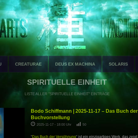
U
CREATURAE
DEUS EX MACHINA
SOLARIS
SPIRITUELLE EINHEIT
LISTE ALLER "SPIRITUELLE EINHEIT" EINTRÄGE
Bodo Schiffmann | 2025-11-17 – Das Buch der
Buchvorstellung
2025-11-17 - 18:00 Uhr
50
“
Das Buch der Versöhnung
“ ist ein einzigartiges Werk, das zeigt: