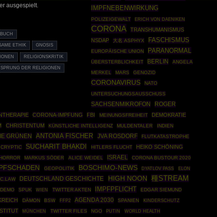
r ausgespielt.
IMPFNEBENWIRKUNG
POLIZEIGEWALT
ERICH VON DAENIKEN
CORONA
TRANSHUMANISMUS
BUCH
FASCHISMUS
NSDAP
大名 ASPHYX
SAME ETHIK
GNOSIS
PARANORMAL
EUROPÄISCHE UNION
GIONEN
RELIGIONSKRITIK
BERLIN
ÜBERSTERBLICHKEIT
ANGELA
SPRUNG DER RELIGIONEN
MERKEL
MARS
GENOZID
CORONAVIRUS
NATO
UNTERSUCHUNGSAUSSCHUSS
SACHSENMIKROFON
ROGER
NTHERAPIE
CORONA-IMPFUNG
FBI
DEMOKRATIE
MEINUNGSFREIHEIT
M
CHRISTENTUM
KÜNSTLICHE INTELLIGENZ
MULDENTALER
INDIEN
ANTONIA FISCHER
IE GRÜNEN
JVA ROSDORF
FLUTKATASTROPHE
SUCHARIT BHAKDI
HEIKO SCHÖNING
CRYPTIC
HITLERS FLUCHT
ISRAEL
HORROR
MARKUS SÖDER
ALICE WEIDEL
CORONA BUSTOUR 2020
PFSCHADEN
BOSCHIMO-NEWS
GEOPOLITIK
DYATLOV PASS
ELON
種STREAM
HIGH NOON
DEUTSCHLAND GESCHICHTE
IC.LAW
IMPFPFLICHT
DEMO
SPUK
TWITTER AKTEN
EDGAR SIEMUND
WIEN
AGENDA 2030
KREICH
DÄMON
BSW
FFP2
SPANIEN
KINDERSCHUTZ
STITUT
MÜNCHEN
TWITTER FILES
NGO
PUTIN
WORLD HEALTH