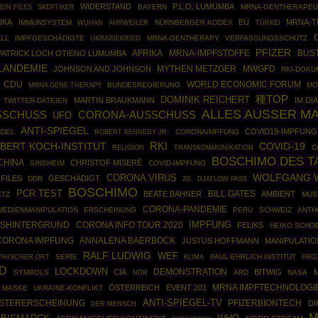
WIDERSTAND
P.L.O. LUMUMBA
EIN FILES
SKEPTIKER
BAYERN
MRNA-GENTHERAPEU
IKA
EU
MRNA-T
IMMUNSYSTEM
AHRWEILER
NÜRNBERGER KODEX
TÜRKEI
WUHAN
LL
IMPFGESCHÄDIGTE
UKRAINEKRIEG
MRNA-GENTHERAPY
VERFASSUNGSSCHUTZ
PFIZER
AFRIKA
MRNA-IMPFSTOFFE
BUS
PATRICK LOCH OTIENO LUMUMBA
LANDEMIE
MYTHEN METZGER
MWGFD
JOHNSON AND JOHNSON
RKI-DOKU
CDU
WORLD ECONOMIC FORUM
MRNA GENE THERAPY
BUNDESREGIERUNG
MO
種TOP
DOMINIK REICHERT
MARTIN BRAUKMANN
IM DI
TWITTER-DATEIEN
ALLES AUSSER M
SCHUSS
CORONA-AUSSCHUSS
UFO
ANTI-SPIEGEL
COVID19-IMPFUNG
NDEL
ROBERT KENNEDY JR.
CORONAIMPFUNG
BERT KOCH-INSTITUT
RKI
COVID-19
C
RELIGION
TRANSKOMMUNIKATION
BOSCHIMO DES T
CHINA
CHRISTOF MISERÉ
SINSHEIM
COVID-IMPFUNG
WOLFGANG 
CORONA VIRUS
-FILES
GESCHÄDIGT
DDR
2G
DJATLOW PASS
BOSCHIMO
PCR TEST
BEATE BAHNER
BILL GATES
AMBIENT
ETZ
MUS
CORONA-PANDEMIE
MEDIENMANIPULATION
ERSCHEINUNG
PERU
SCHWEIZ
ANTH
SHINTERGRUND
CORONA INFO TOUR 2020
IMPFUNG
FELIKS
HEIKO SCHO
ANNALENA BAERBOCK
CORONA IMPFUNG
JUSTUS HOFFMANN
MANIPULATIO
RALF LUDWIG
WEF
SERIE
PAUL-EHRLICH INSTITUT
PRO
PHISCHER ORT
KLIMA
D
LOCKDOWN
DEMONSTRATION
CIA
BITWIG
SYMBOLS
ARD
NASA
NDR
MRNA IMPFTECHNOLOGI
ÖSTERREICH
EVENT 201
E MASKE
UKRAINE-KONFLIKT
ANTI-SPIEGEL-TV
PFIZERBIONTECH
ISTERERSCHEINUNG
DI
DER MENSCH
M