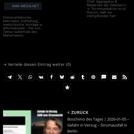
Chef-Aggregator &
Redakteur der Datenarche
AAM-MEDIA.NET
→ "Kommunikation ist die
Illusion, daß sie
stattgefunden hat."
Dokumentationen,
Interviews, Aufklärung,
medizinische Vorträge und
Informationen - frei von
Zensur außerhalb des
Mainstreams.
→ Verteile diesen Eintrag weiter (
0
)
ZURÜCK
Boschimo des Tages | 2026-01-05 –
Gefahr in Verzug – Stromausfall in
Berlin