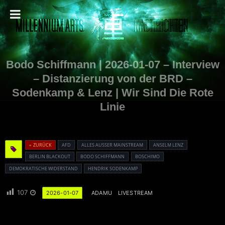
Bodo Schiffmann | 2026-01-07 – Interview
– Distanzierung von der BRD –
Sodenkamp & Lenz | Wir Sind Die Rote
Linie
« ZURÜCK
AFD
ALLES AUSSER MAINSTREAM
ANSELM LENZ
BERLIN BLACKOUT
BODO SCHIFFMANN
BOSCHIMO
DEMOKRATISCHE WIDERSTAND
HENDRIK SODENKAMP
107
2026-01-07
ADAMU
LIVESTREAM