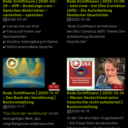
Bodo Schiffmann | 2026-03-
Bodo Schiffmann | 2025-12-09
29 – APP – BodoLingo.com –
– Interview – bei Otto Cornelius
Sprachen direkt hören –
(AfD) – Die Aufarbeitung
verstehen – sprechen
Deutscher Geschichte
2026-03-29
2025-12-09
✔️ Lernen wie ein Kind
"Bodo Schiffmann im Interview -
✔️ Fokus auf Hören und
bei Otto Cornelius (AfD) Thema: Die
Nachsprechen
Aufarbeitung Deutscher
✔️ Intuitive Verknüpfung im Gehirn
Geschichte"
✔️ Sofort anwendbare Sprache
45:46
22:10
Bodo Schiffmann | 2025-11-17
Bodo Schiffmann | 2025-10-14
– Das Buch der Versöhnung |
– Warum Deutschland seine
Buchvorstellung
Geschichte nicht aufarbeitet |
Buchvorstellung
2025-11-17
2025-10-15
"
Das Buch der Versöhnung
“ ist ein
Ist die CIA eine Nazi-Organisation?
einzigartiges Werk, das
– Der Deep State als deutsches
zeigt:Religionen widersprechen