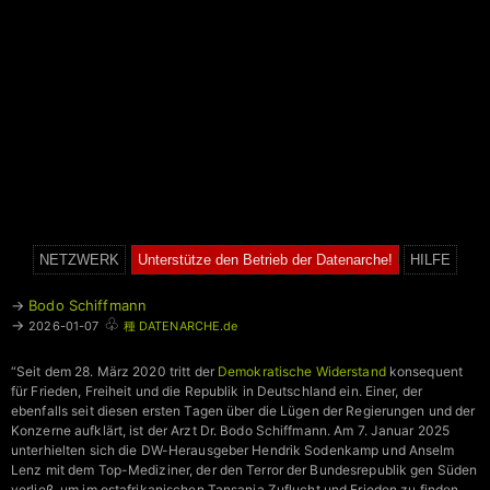
NETZWERK
Unterstütze den Betrieb der Datenarche!
HILFE
→
Bodo Schiffmann
♧
→
2026-01-07
種 DATENARCHE.de
“Seit dem 28. März 2020 tritt der
Demokratische Widerstand
konsequent
für Frieden, Freiheit und die Republik in Deutschland ein. Einer, der
ebenfalls seit diesen ersten Tagen über die Lügen der Regierungen und der
Konzerne aufklärt, ist der Arzt Dr. Bodo Schiffmann. Am 7. Januar 2025
unterhielten sich die DW-Herausgeber Hendrik Sodenkamp und Anselm
Lenz mit dem Top-Mediziner, der den Terror der Bundesrepublik gen Süden
verließ, um im ostafrikanischen Tansania Zuflucht und Frieden zu finden.