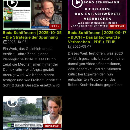
33:17
00:03:48
Bodo Schiffmann | 2025-10-05
Bodo Schiffmann | 2025-09-17
– Die Strategie der Spannung
– BUCH – Das Entschwärzte
Verbrechen – PDF + EPUB
2025-10-05
2025-09-17
Ein Werk, das Geschichte neu
Dieses Werk legt offen, was 2020
erzählt – ohne Zensur, ohne
wirklich geschah: Ich stelle meine
ideologische Brille. Dieses Buch
damaligen Videopräsentationen,
zeigt die Mechanismen hinter der
Zeitungsartikel und die Stimmen
Demokratie – wie Angst gezielt
kritischer Experten den nun
erzeugt wird, wie Krisen Macht
entschärften Protokollen des
festigen und wie Freiheit Schritt für
Robert Koch-Instituts gegenüber.
Schritt durch Gesetze ersetzt wird.
00:03:48