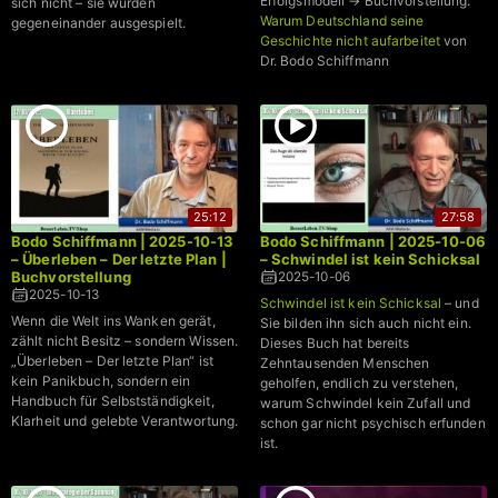
Erfolgsmodell → Buchvorstellung:
sich nicht – sie wurden
Warum Deutschland seine
gegeneinander ausgespielt.
Geschichte nicht aufarbeitet
von
Dr. Bodo Schiffmann
25:12
27:58
Bodo Schiffmann | 2025-10-13
Bodo Schiffmann | 2025-10-06
– Überleben – Der letzte Plan |
– Schwindel ist kein Schicksal
Buchvorstellung
2025-10-06
2025-10-13
Schwindel ist kein Schicksal
– und
Wenn die Welt ins Wanken gerät,
Sie bilden ihn sich auch nicht ein.
zählt nicht Besitz – sondern Wissen.
Dieses Buch hat bereits
„Überleben – Der letzte Plan“ ist
Zehntausenden Menschen
kein Panikbuch, sondern ein
geholfen, endlich zu verstehen,
Handbuch für Selbstständigkeit,
warum Schwindel kein Zufall und
Klarheit und gelebte Verantwortung.
schon gar nicht psychisch erfunden
ist.