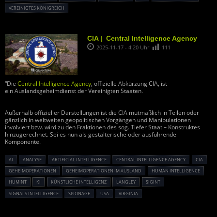
VEREINIGTES KÖNIGREICH
CIA | Central Intelligence Agency
2025-11-17 - 4:20 Uhr
111
“Die
Central Intelligence Agency
, offizielle Abkürzung CIA, ist
ein Auslandsgeheimdienst der Vereinigten Staaten.
Außerhalb offizieller Darstellungen ist die CIA mutmaßlich in Teilen oder
gänzlich in weltweiten geopolitischen Vorgängen und Manipulationen
involviert bzw. wird zu den Fraktionen des sog. Tiefer Staat – Konstruktes
hinzugerechnet. Sei es nun als gestalterische oder ausführende
Komponente.
AI
ANALYSE
ARTIFICIAL INTELLIGENCE
CENTRAL INTELLIGENCE AGENCY
CIA
GEHEIMOPERATIONEN
GEHEIMOPERATIONEN IM AUSLAND
HUMAN INTELLIGENCE
HUMINT
KI
KÜNSTLICHE INTELLIGENZ
LANGLEY
SIGINT
SIGNALS INTELLIGENCE
SPIONAGE
USA
VIRGINIA