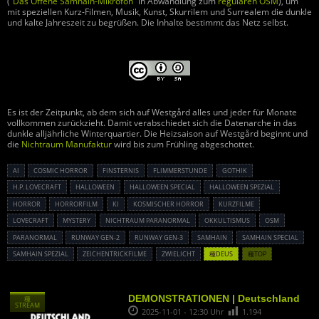
(“
Das Offene Samhain-Mikrofon
” in Abwandlung zum
regulären OSM
), um
mit speziellen Kurz-Filmen, Musik, Kunst, Skurrilem und Surrealem die dunkle
und kalte Jahreszeit zu begrüßen. Die Inhalte bestimmt das Netz selbst.
Es ist der Zeitpunkt, ab dem sich auf Westgård alles und jeder für Monate
vollkommen zurückzieht. Damit verabschiedet sich die Datenarche in das
dunkle alljährliche Winterquartier. Die Heizsaison auf Westgård beginnt und
die
Nichtraum Manufaktur
wird bis zum Frühling abgeschottet.
AI
COSMIC HORROR
FINSTERNIS
FLIMMERSTUNDE
GOTHIK
H.P. LOVECRAFT
HALLOWEEN
HALLOWEEN SPECIAL
HALLOWEEN SPEZIAL
HORROR
HORRORFILM
KI
KOSMISCHER HORROR
KURZFILME
LOVECRAFT
MYSTERY
NICHTRAUM PARANORMAL
OKKULTISMUS
OSM
PARANORMAL
RUNWAY GEN-2
RUNWAY GEN-3
SAMHAIN
SAMHAIN SPECIAL
SAMHAIN SPEZIAL
ZEICHENTRICKFILME
ZWIELICHT
種DEUS
種TOP
DEMONSTRATIONEN | Deutschland
種
STREAM
2025-11-01 - 12:30 Uhr
1.194