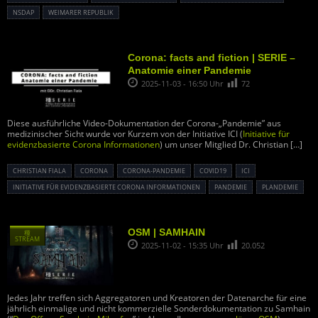
NSDAP
WEIMARER REPUBLIK
Corona: facts and fiction | SERIE –
Anatomie einer Pandemie
2025-11-03 - 16:50 Uhr
72
Diese ausführliche Video-Dokumentation der Corona-„Pandemie” aus
medizinischer Sicht wurde vor Kurzem von der Initiative ICI (
Initiative für
evidenzbasierte Corona Informationen
) um unser Mitglied Dr. Christian
[…]
CHRISTIAN FIALA
CORONA
CORONA-PANDEMIE
COVID19
ICI
INITIATIVE FÜR EVIDENZBASIERTE CORONA INFORMATIONEN
PANDEMIE
PLANDEMIE
OSM | SAMHAIN
種
STREAM
2025-11-02 - 15:35 Uhr
20.052
Jedes Jahr treffen sich Aggregatoren und Kreatoren der Datenarche für eine
jährlich einmalige und nicht kommerzielle Sonderdokumentation zu Samhain