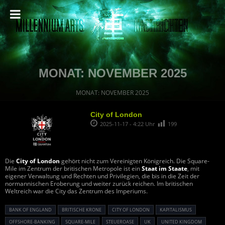
MONAT:
NOVEMBER 2025
MONAT:
NOVEMBER 2025
City of London
2025-11-17 - 4:22 Uhr
199
Die
City of London
gehört nicht zum Vereinigten Königreich. Die Square-
Mile im Zentrum der britischen Metropole ist ein
Staat im Staate
, mit
eigener Verwaltung und Rechten und Privilegien, die bis in die Zeit der
normannischen Eroberung und weiter zurück reichen. Im britischen
Weltreich war die City das Zentrum des Imperiums.
BANK OF ENGLAND
BRITISCHE KRONE
CITY OF LONDON
KAPITALISMUS
OFFSHORE-BANKING
SQUARE-MILE
STEUEROASE
UK
UNITED KINGDOM