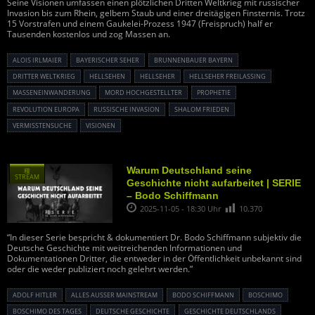
Seine Visionen umfassen einen plötzlichen Dritten Weltkrieg mit russischer
Invasion bis zum Rhein, gelbem Staub und einer dreitägigen Finsternis. Trotz
15 Vorstrafen und einem Gaukelei-Prozess 1947 (Freispruch) half er
Tausenden kostenlos und zog Massen an.
ALOIS IRLMAIER
BAYERISCHER SEHER
BRUNNENBAUER BAYERN
DRITTER WELTKRIEG
HELLSEHEN
HELLSEHER
HELLSEHER FREILASSING
MASSENEINWANDERUNG
MORD HOCHGESTELLTER
PROPHETIE
REVOLUTION EUROPA
RUSSISCHE INVASION
SHALOM FRIEDEN
VERMISSTENSUCHE
VISIONEN
Warum Deutschland seine
種
STREAM
Geschichte nicht aufarbeitet | SERIE
– Bodo Schiffmann
2025-11-05 - 18:30 Uhr
10.370
“In dieser Serie bespricht & dokumentiert Dr. Bodo Schiffmann subjektiv die
Deutsche Geschichte mit weitreichenden Informationen und
Dokumentationen Dritter, die entweder in der Öffentlichkeit unbekannt sind
oder die weder publiziert noch gelehrt werden.”
ADOLF HITLER
ALLES AUSSER MAINSTREAM
BODO SCHIFFMANN
BOSCHIMO
BOSCHIMO DES TAGES
DEUTSCHE GESCHICHTE
GESCHICHTE DEUTSCHLANDS