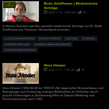
Bodo Schiffmann | Medizinische
種
STREAM
Vorträge
2025-11-12 - 14:55 Uhr
421
In diesem Quantum werden spezielle medizinische Vorträge von Dr. Bodo
Schiffmann aus Tansania / Deutschland archiviert.
ALLES AUSSER MAINSTREAM
BODO SCHIFFMANN
BOSCHIMO
SCHWINDEL
SCHWINDELAMBULANZ
SCHWINDELAMBULANZ SINSHEIM
SCHWINDELERKRANKUNGEN
Alois Irlmaier
2025-11-11 - 7:35 Uhr
79
Alois Irlmaier (1894-06-08 bis 1959-07-26), bayerischer Brunnenbauer und
Rutengänger aus Freilassing, erlangte Bekanntheit als Hellseher durch
präzise Vorhersagen zu Bombenangriffen im Zweiten Weltkrieg und
Vermisstensuchen nach 1945.