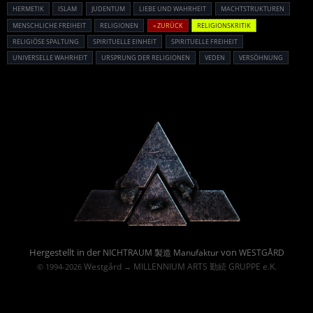
HERMETIK
ISLAM
JUDENTUM
LIEBE UND WAHRHEIT
MACHTSTRUKTUREN
MENSCHLICHE FREIHEIT
RELIGIONEN
« ZURÜCK
RELIGIONSKRITIK
RELIGIÖSE SPALTUNG
SPIRITUELLE EINHEIT
SPIRITUELLE FREIHEIT
UNIVERSELLE WAHRHEIT
URSPRUNG DER RELIGIONEN
VEDEN
VERSÖHNUNG
Powered By :
Hergestellt in der
von
NICHTRAUM 製造 Manufaktur
WESTGÅRD
Westgård
MILLENNIUM ARTS 勤続 GRUPPE e.K.
© 1994-2026
→