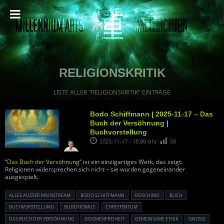
RELIGIONSKRITIK
LISTE ALLER "RELIGIONSKRITIK" EINTRÄGE
Bodo Schiffmann | 2025-11-17 – Das
Buch der Versöhnung |
Buchvorstellung
2025-11-17 - 18:00 Uhr
50
“
Das Buch der Versöhnung
“ ist ein einzigartiges Werk, das zeigt:
Religionen widersprechen sich nicht – sie wurden gegeneinander
ausgespielt.
ALLES AUSSER MAINSTREAM
BODO SCHIFFMANN
BOSCHIMO
BUCH
BUCHVORSTELLUNG
BUDDHISMUS
CHRISTENTUM
DAS BUCH DER VERSÖHNUNG
DOGMENFREIHEIT
GEMEINSAME ETHIK
GNOSIS