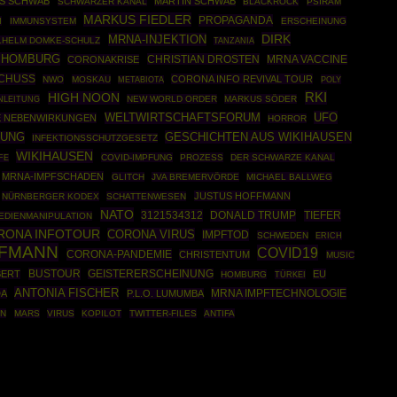
S SCHWAB
MARTIN SCHWAB
SCHWARZER KANAL
BLACKROCK
PSIRAM
MARKUS FIEDLER
PROPAGANDA
N
IMMUNSYSTEM
ERSCHEINUNG
DIRK
MRNA-INJEKTION
LHELM DOMKE-SCHULZ
TANZANIA
 HOMBURG
CHRISTIAN DROSTEN
CORONAKRISE
MRNA VACCINE
SCHUSS
CORONA INFO REVIVAL TOUR
NWO
MOSKAU
POLY
METABIOTA
RKI
HIGH NOON
ANLEITUNG
NEW WORLD ORDER
MARKUS SÖDER
UFO
WELTWIRTSCHAFTSFORUM
E NEBENWIRKUNGEN
HORROR
GESCHICHTEN AUS WIKIHAUSEN
FUNG
INFEKTIONSSCHUTZGESETZ
WIKIHAUSEN
COVID-IMPFUNG
PROZESS
DER SCHWARZE KANAL
FE
MRNA-IMPFSCHADEN
GLITCH
JVA BREMERVÖRDE
MICHAEL BALLWEG
JUSTUS HOFFMANN
NÜRNBERGER KODEX
SCHATTENWESEN
NATO
3121534312
DONALD TRUMP
TIEFER
EDIENMANIPULATION
RONA INFOTOUR
CORONA VIRUS
IMPFTOD
SCHWEDEN
ERICH
FFMANN
COVID19
CORONA-PANDEMIE
CHRISTENTUM
MUSIC
BUSTOUR
BERT
GEISTERERSCHEINUNG
EU
HOMBURG
TÜRKEI
ANTONIA FISCHER
MRNA IMPFTECHNOLOGIE
DA
P.L.O. LUMUMBA
EN
MARS
VIRUS
KOPILOT
TWITTER-FILES
ANTIFA