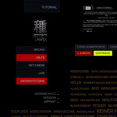
TUTORIAL
COVID-19 IMPFSTOFFE
COVI
ARCHIV
« ZURÜCK
VERTRÄGE
HILFE
NETZWERK
WIDERSTAND
NATO UNTERSUCH
LIVE
AFRIKANISCHER KON
STREAM 1
UNTERSTÜTZEN!
HITLER
ROBERT-KOCH INSTITU
AFD
MRNA IMF
ALLMÄCHTIGEN
←
DATENSCHUTZ
SCHOENING
DEMO
S
INTERVIEW
←
VERSION
WOLFG
MERZ
MULDENTALER
←
IMPRINT
PFIZER
WLAD
BUNDESWEHR
REINER 
TOUR 2020
NORD STREAM
MRNA VACCINE
NIEDERLANDE
CORONA
MRNA-GENTHERAPIE