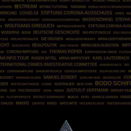
GENTHERAPIE
CORONA-IMPFUNG
ROBERT HABECK
KLAU
ROBERT KENNEDY JR.
種STREAM
BITWIG TUTORIAL
TANSANIA
FSTOFFE
WORLD HEALTH ORGANIZATIO
STIFTUNG CORONA-AUSSCHUSS
COVID-19
WIRKUNG
VIREN
WI
MASKENZWANG
STEFAN
ANG
ÜBERSTERBLICHKEIT
CORONASCHUTZIMPFUNG
WOLFGANG GREULICH
STIFTUNG CORONA-AU
IMPFGESCHÄDIGTE
ER
DEUTSCHE GESCHICHTE
MODERNA
B0108
RKI-PROTOKOLLE
POLY GRID 
DIE GRÜNEN
MRNA-GENTHERAPI
 FILES
PRÄ-ASTRONAUTIK
MRNA-GENTHERAPY
ICHT
REALPOLITIK
MRNA GEN-INJEKTION
IMP
GESCHICHTE
MIKE YEADON
THOMAS RÖPER
CORONA IMPFUNG
A96
EUROPÄISCHE UNION
DIVI
FLUTHIL
NA INFO TOUR
ROGER BITTEL
KARL LAUTERBACH
MRNA-IMPFSTOFF
NTERNATIONAL CRIMES INVESTIGATIVE COMMITTEE
PEI
KINDERSCHUTZ
SEN
CORONAIMPFUNG
SHADOW PEOPLE
COVID19-IMPFSTOFFE
M
DELPHISCHER ORT
SAMUEL ECKERT
CO
LEUGNET
HERMANN PLOPPA
GEOPOLITIK
DYATLOW PASS
BODO SCHI
ZGER
AUSTRALIEN
WIRTSCHAFTSKRISE
COSMO
NEW YORK
JUSTUS P. HOFFMANN
TUNG
POLTERGEIST
SERGEY FIL
DDR
INDIEN
JAPAN
KANA
PROJECT DARKKNIGHT
種DEUS
PERU
DANIELE GANSER
TAS
FLUTOPFERHILFE
MWGFD
M DIALOG
KRIEG
NATO AKTE
CRYPTIC
HITLERS FLUCHT
TWITTER-DATEI