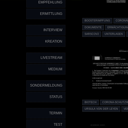
EMPFEHLUNG
ERMITTLUNG
BOOSTERIMPFUNG
CORONA
DOKUMENTE
ERMÄCHTIGUN
INTERVIEW
SARSCOV2
UNTERLAGEN
KREATION
LIVESTREAM
MEDIUM
SONDERMELDUNG
STATUS
BIOTECH
CORONA-SCHUTZI
URSULA VON DER LEYEN
VE
TERMIN
TEST