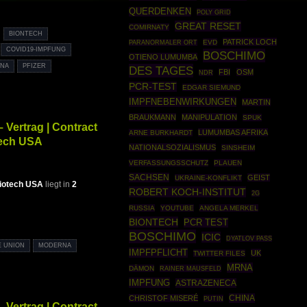
QUERDENKEN
POLY GRID
GREAT RESET
COMIRNATY
BIONTECH
PATRICK LOCH
EVD
PARANORMALER ORT
COVID19-IMPFUNG
BOSCHIMO
OTIENO LUMUMBA
NA
PFIZER
DES TAGES
FBI
OSM
NDR
PCR-TEST
EDGAR SIEMUND
IMPFNEBENWIRKUNGEN
MARTIN
BRAUKMANN
MANIPULATION
SPUK
Vertrag | Contract
LUMUMBAS AFRIKA
ARNE BURKHARDT
tech USA
NATIONALSOZIALISMUS
SINSHEIM
VERFASSUNGSSCHUTZ
PLAUEN
SACHSEN
GEIST
UKRAINE-KONFLIKT
iotech USA
liegt in
2
ROBERT KOCH-INSTITUT
2G
RUSSIA
YOUTUBE
ANGELA MERKEL
BIONTECH
PCR TEST
BOSCHIMO
ICIC
DYATLOV PASS
E UNION
MODERNA
IMPFPFLICHT
UK
TWITTER FILES
MRNA
DÄMON
RAINER MAUSFELD
IMPFUNG
ASTRAZENECA
CHINA
CHRISTOF MISERÉ
PUTIN
Vertrag | Contract