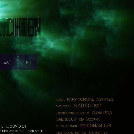
EXT
INT
PARANORMAL
ÄGYPTEN
NASA
SARSCOV2
VCV RACK
ANNALENA
TRANSKOMMUNIKATION
BAERBOCK
CIA
MODRNA-
CORONAVIRUS
GENTHERAPIE
Thema COVID-19
n und die authentisch sind.
FLUTKATASTROPHE
大名 ASPHYX