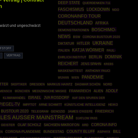
DEEP STATE
QUERDENKEN 711
h
FASCHISMUS
LOCKDOWN
NGO
CORONAINFO TOUR
DEUTSCHLAND
AFRIKA
wärzt und ungeschwärzt
BOSCHIMO-
DEMONSTRATIONEN
NEWS
BSW
CORONA BUSTOUR 2020
UKRAINE
HITLER
DIKTATUR
PFSTOFF
KATJA WÖRMER
ITALIEN
PAUL-
S
VERTRAG
DOMINIK
BERLIN
EHRLICH INSTITUT
REICHERT
JENS SPAHN
KREBS
MASKENATTEST
ANTHONY FAUCI
PANDEMIE
WUHAN
WIEN
TTER
SKEPTIKER
DRESDEN
MARKUS HAINTZ
DAGMAR SCHÖN
NORD
ADOLF
FRANKREICH
ALIEN
MÜNCHEN
MEDIZINISCHE MASKE
 MENSCH
ISRAEL
JVA ROSDORF
G
KLIMAWANDEL
AUF DEN SPUREN DER
PIEGEL-TV
IMPFTOT
ARNE SCHMITT
KÜNSTLICHE INTELLIGENZ
HEIKO
BUSTOUR 2020
FRIEDRICH
TELEGRAM
GENOZID
JAMES O'KEEFE
LLES AUSSER MAINSTREAM
DJATLOW PASS
CORONA INFO
OLAF SCHOLZ
SACHSEN-MIKROFON
GEISTER
ARD
COUNTY BLUFF
CORONA-PLANDEMIE
BUNDESTAG
BILL
EN
ASPHYX