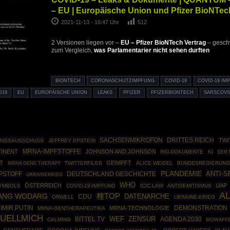
– EU | Europäische Union und Pfizer BioNTec
2021-11-13 - 16:47 Uhr
512
2 Versionen liegen vor –
EU – Pfizer BioNTech Vertrag
– gesch
zum Vergleich,
was Parlamentarier nicht sehen durften
BIONTECH
CORONASCHUTZIMPFUNG
COVID-19
COVID-19 IM
D19
EU
EUROPÄISCHE UNION
LEAKS
PFIZER
PFIZERBIONTECH
SARSCOV
SACHSENMIKROFON
DRITTES REICH
TWI
UNGSAUSSCHUSS
JEFFREY EPSTEIN
MRNA-IMPFSTOFFE
TINENT
JOHNSON AND JOHNSON
RKI-DOKUMENTE
KI
DER
T
GEIMPFT
MRNA GENE THERAPY
TWITTERFILES
ALICE WEIDEL
BUNDESREGIERUN
PLANDEMIE
ANTI-S
PSTOFF
DEUTSCHLAND GESCHICHTE
UKRAINEKRIEG
WHO
ÖSTERREICH
UAP
YMBOLS
COVID-19-IMPFUNG
ICIC.LAW
ANTISEMITISMUS
A
ANG WODARG
種TOP
DATENARCHE
CDU
ORWELL
UKRAINE-KRIEG
IMIR PUTIN
DEMONSTRATION
MRNA-TECHNOLOGIE
MRNA-GENTHERAPEUTIKA
FUELLMICH
ZENSUR
BITTEL TV
WEF
AGENDA 2030
CALMING
BIOWAFF