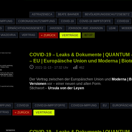
ASTRAZENECA
BEATE BAHNER
BEVÖLKERUNGSSCHUTZGESETZ
IMPFUNG
CORONASCHUTZIMPFUNG
COVID-19
COVID-19 IMPFSTOFFE
COVID19
G
ERMÄCHTIGUNGSGESETZ
JANSSEN
JOHNSON AND JOHNSON
LEAK
MODER
VAXZEVRIA
VERTRAG
« ZURÜCK
VERTRÄGE
種TOP
COVID-19 – Leaks & Dokumente | QUANTUM – 
– EU | Europäische Union und Moderna | Bio
2021-11-13 - 17:32 Uhr
462
Der Vertrag zwischen der Europäischen Union und
Moderna | B
Versionen
vor – einer neuen und alten Form.
Stichwort –
Ursula von der Leyen
MPFUNG
COVID19
COVID19-IMPFSTOFFE
COVID19-IMPFUNG
EU
EUROPÄISCH
RTRAG
« ZURÜCK
VERTRÄGE
COVID-19 – Leaks & Dokumente | QUANTUM – 