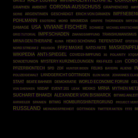
RALF LUDWIG
GATES
CORONA-AUSSCHUSS
GRAPHEN
AMBIENT
GRAPHENOXID
IMP
IMPFNEBEN
ARGENTINIEN
GESCHÄDIGT
ERICH VON DÄNIKEN
SERIE
POHLMANN
WIKIMEDIA
ESOTERIC
MORD
GRIPPE
THÜRINGEN
IMPFZW
USA
VIVIANE FISCHER
DAMAGE
SCHWEIZ
MICHAEL KRETSCHM
IMPFSCHADEN
TRANSHUMANISMUS
GRID TUTORIAL
ZWANGSIMPFUNG
MRNA GEN-THERAPIE
HEIKO SCHÖNING
TIEFENSTAAT
EPSTEIN
KLIMA
MASKENPFL
FFP2 MASKE
NATO-AKTE
NORD STREAM 2
RELIGION
WIKIPEDIA
ANTI-SPIEGEL
COVID19-IMPFUNG
POLARITY
X7Q5
3G
CORO
SOWJETUNION
MYSTERY KURZMELDUNGEN
RKI-FILES
LOFI
I
PFIZERBIONTECH
SPD
ZDF
FELIKS
BAYERN
ALIENS
HUNTER BIDEN
LANDGERICHT GÖTTINGEN
POLIZEIGEWALT
JOHANNES CLA
ELON MUSK
STAAT
WORLD ECONOMIC FORUM
BEATE BAHNER
DEMOKRATIE
GE
MRNA
MYTHEN MET
NSDAP
EVENT 201
MEXIKO
LEAK
VON DAENIKEN
SUCHARIT BHAKDI
ALEXANDER VON BISMARCK
BITWIG ANLEI
HOMBURGSHINTERGRUND
BITWIG
AHRWEILER
SPANIEN
PROJECT VERI
RUSSLAND
I
MEINUNGSFREIHEIT
GÖTTINGEN
TWITTER AKTEN
FFP2