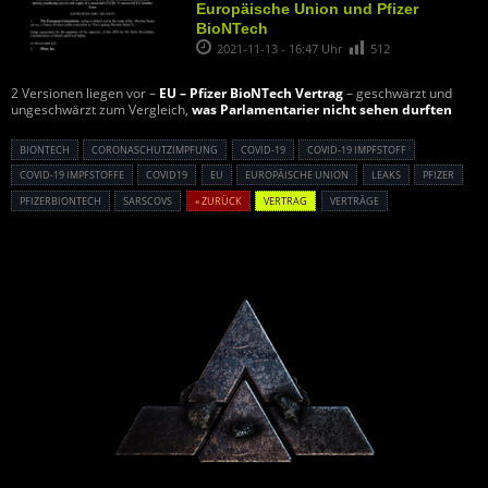
Europäische Union und Pfizer
BioNTech
2021-11-13 - 16:47 Uhr
512
2 Versionen liegen vor –
EU – Pfizer BioNTech Vertrag
– geschwärzt und
ungeschwärzt zum Vergleich,
was Parlamentarier nicht sehen durften
BIONTECH
CORONASCHUTZIMPFUNG
COVID-19
COVID-19 IMPFSTOFF
COVID-19 IMPFSTOFFE
COVID19
EU
EUROPÄISCHE UNION
LEAKS
PFIZER
PFIZERBIONTECH
SARSCOVS
« ZURÜCK
VERTRAG
VERTRÄGE
Powered By :