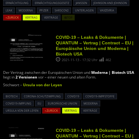
ERMÄCHTIGUNG
ERMÄCHTIGUNGSGESETZ
JANSSEN
JOHNSON AND JOHNSON
LEAK
MODERNA
PFIZER
SARSCOV2
UNTERLAGEN
VAXZEVRIA
« ZURÜCK
VERTRAG
VERTRÄGE
種TOP
COVID-19 – Leaks & Dokumente |
QUANTUM – Vertrag | Contract – EU |
Europäische Union und Moderna |
Biotech USA
2021-11-13 - 17:32 Uhr
462
Der Vertrag zwischen der Europäischen Union und
Moderna | Biotech USA
liegt in
2 Versionen
vor – einer neuen und alten Form.
Stichwort –
Ursula von der Leyen
BIOTECH
CORONA-SCHUTZIMPFUNG
COVID19
COVID19-IMPFSTOFFE
COVID19-IMPFUNG
EU
EUROPÄISCHE UNION
MODERNA
URSULA VON DER LEYEN
« ZURÜCK
VERTRAG
VERTRÄGE
COVID-19 – Leaks & Dokumente |
QUANTUM – Vertrag | Contract – EU |