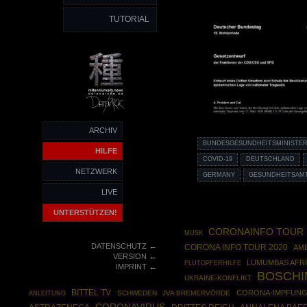
TUTORIAL
ARCHIV
BUNDESGESUNDHEITSMINISTE
HILFE
COVID-19
DEUTSCHLAND
NETZWERK
GERMANY
GESUNDHEITSAM
LIVE
UNTERSTÜTZEN!
CORONAINFO TOUR
MUSK
←
DATENSCHUTZ
CORONA INFO TOUR 2020
AM
←
VERSION
LUMUMBAS AFR
FLUTOPFERHILFE
←
IMPRINT
BOSCH
UKRAINE-KONFLIKT
BITTEL TV
CORONA-IMPFUN
ANLEITUNG
SCHWEDEN
JVA BREMERVÖRDE