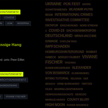
UKRAINE
PCR-TEST
ANTIFA
WLADIMIR PUTIN
SCHATTENWESEN
SCHUTZGESETZ
INTERNATIONAL CRIMES
B0108
COVID19
INVESTIGATIVE COMMITTEE
ON
LEAK
MODERNA
DIKTATUR
ERSCHEINUNG
NORD STREAM
COVID-19
SACHSENMIKROFON
2
DEUTSCHLAND
MRNA VACCINE
DAMAGE
DYATLOW PASS
üssige Hang
IMPFSCHADEN
HOMBURGSHINTERGRUND
ROBERT
VIVIANE
HABECK
SERGEY FILBERT
 univ. Peer Eifler.
FISCHER
TANZANIA
ALEXANDER
BUNDESREGIERUNG
VON BISMARCK
KLIMAWANDEL
SSCHUTZGESETZ
BITWIG TUTORIAL
RELIGION
DER
MÄCHTIGUNGSGESETZ
ARNE BURKHARDT
TWITTER
MENSCH
MASKENZWANG
FILES
MODRNA-GENTHERAPIE
VERFASSUNGSSCHUTZ
GENOZID
VIVIANE FISCHER
COUNTY BLUFF
MARKUS HAINTZ
HIGH NOON
RAINER MAUSFELD