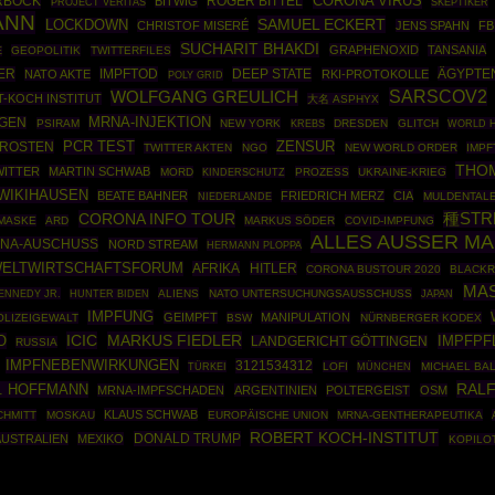
CORONA VIRUS
RBOCK
ROGER BITTEL
BITWIG
SKEPTIKER
PROJECT VERITAS
ANN
SAMUEL ECKERT
LOCKDOWN
CHRISTOF MISERÉ
JENS SPAHN
FB
SUCHARIT BHAKDI
GRAPHENOXID
TANSANIA
GEOPOLITIK
TWITTERFILES
E
ER
IMPFTOD
DEEP STATE
ÄGYPTE
NATO AKTE
RKI-PROTOKOLLE
POLY GRID
SARSCOV2
WOLFGANG GREULICH
-KOCH INSTITUT
大名 ASPHYX
MRNA-INJEKTION
GEN
PSIRAM
NEW YORK
DRESDEN
GLITCH
WORLD H
KREBS
PCR TEST
ZENSUR
DROSTEN
TWITTER AKTEN
NGO
NEW WORLD ORDER
IMPF
THO
WITTER
MARTIN SCHWAB
MORD
PROZESS
UKRAINE-KRIEG
KINDERSCHUTZ
WIKIHAUSEN
BEATE BAHNER
FRIEDRICH MERZ
CIA
MULDENTAL
NIEDERLANDE
CORONA INFO TOUR
種STR
 MASKE
ARD
MARKUS SÖDER
COVID-IMPFUNG
ALLES AUSSER M
ONA-AUSCHUSS
NORD STREAM
HERMANN PLOPPA
ELTWIRTSCHAFTSFORUM
AFRIKA
HITLER
CORONA BUSTOUR 2020
BLACK
MAS
ENNEDY JR.
ALIENS
NATO UNTERSUCHUNGSAUSSCHUSS
HUNTER BIDEN
JAPAN
IMPFUNG
GEIMPFT
MANIPULATION
OLIZEIGEWALT
BSW
NÜRNBERGER KODEX
ICIC
MARKUS FIEDLER
O
IMPFPF
LANDGERICHT GÖTTINGEN
RUSSIA
IMPFNEBENWIRKUNGEN
3121534312
TÜRKEI
LOFI
MÜNCHEN
MICHAEL BA
RALF
P. HOFFMANN
MRNA-IMPFSCHADEN
ARGENTINIEN
POLTERGEIST
OSM
KLAUS SCHWAB
CHMITT
MOSKAU
EUROPÄISCHE UNION
MRNA-GENTHERAPEUTIKA
ROBERT KOCH-INSTITUT
DONALD TRUMP
AUSTRALIEN
MEXIKO
KOPILO