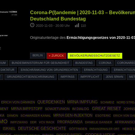
Corona-P(l)andemie | 2020-11-03 – Bevölkeru
Deutschland Bundestag
2020-11-03 - 20:00 Uhr
110
Originalunterlage des
Ermächtigungsgesetzes von 2020-11-0
BERLIN
« ZURÜCK
BEVÖLKERUNGSSCHUTZGESETZ
RIUM
BUNDESMINISTERIUM FÜR GESUNDHEIT
BUNDESTAG
CORONA
CORONARE
DIKTATUR
EINSCHRÄNKUNG VON GRUNDRECHTEN
ERMÄCHTIGUNG
ERMÄCHTIGUN
T
GRUNDRECHTSEINSCHRÄNKUNG
IMPFPASS
IMPFPFLICHT
JENS SPAHN
MET
MRNA IMPFUNG
QUERDENKEN
ERICH VON DÄNIKEN
SCHWEIZ
NORD STRE
GREAT RESET
MRNA IMFPSTOFF
BIENT
SOWJETUNION
IM DIALOG
JOHNS
MRNA GEN-INJEKTION
IKA
DÄMON
SCHWARZER KANAL
ESOTERIC
ERICH VON DA
IMO
PROPAGANDA
AFRIKANISC
IMPFZWANG
DDR
VCV RACK
DANIELE GANSER
DEUTSCHE GESCHICHTE
ISRAEL
G
GÖTTINGEN
HEIKO 
PARANORMALER ORT