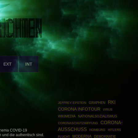
EXT
INT
RKI
GRAPHEN
JEFFREY EPSTEIN
CORONA INFOTOUR
VIRUS
WIKIMEDIA
NATIONALSOZIALISMUS
CORONA-
CORONASCHUTZIMPFUNG
AUSSCHUSS
HOMBURG
HITLERS
Thema COVID-19
n und die authentisch sind.
MODERNA
DEMOKRATIE
FLUCHT