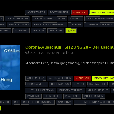
ASTRAZENECA
BEATE BAHNER
« ZURÜCK
BEVÖLKERUNGS
G
CORONAIMPFUNG
CORONASCHUTZIMPFUNG
COVID-19
COVID-19 IMPFSTOFFE
NTE
ERMÄCHTIGUNG
ERMÄCHTIGUNGSGESETZ
JANSSEN
JOHNSON AND JOHNS
RLAGEN
VAXZEVRIA
VERTRAG
VERTRÄGE
種TOP
Corona-Ausschuß | SITZUNG 28 – Der absch
2020-11-20 - 16:25 Uhr
453
Mit Anselm Lenz, Dr. Wolfgang Wodarg, Karsten Wappler, Dr.. med.
ANSELM LENZ
ANTONIA FISCHER
« ZURÜCK
BEVÖLKERUNG
CORONA VIRUS
CORONAVIRUS
COVID19
DATENARCHE
ER
JUSTUS P. HOFFMANN
KARSTEN WAPPLER
MASKENPFLICHT
PANDEMIE
PEER EIFLER
PLANDEMIE
POLIZEI BERLIN
̈LLMICH
RKI
ROBERT KOCH-INSTITUT
SARSCOV2
STIFTUNG CORONA-AUSSCHUSS