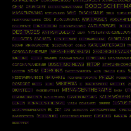
CORONAVIRUS
ASTRAZENECA
DRITTES REICH
ANNALENA BAE
BODO SCHIFFM
CHINA
GELEUGNET
DER SCHWARZE KANAL
MASKENZWANG
WHO
FASCHISMUS
SPUK
DYATLOV PASS
FLUTHILF
WIKIHAUSEN
CDU
ADOLF HITL
P.L.O. LUMUMBA
FLUTKATASTROPHE
ANTI-SPIEGEL
CHRISTENTUM
ROBERT
DOKUMENTE
SHADOW PEOPLE
DES TAGES
ANTI-SPIEGEL-TV
MYSTERY KURZMELDUN
LEAK
SACHSEN
CHRISTIAN 
BILL GATES
GENTHERAPIE
CORONAIMPFUNG
KARL LAUTERBACH
NSDAP
MRNA VACCINE
GESCHÄDIGT
T
COSMO
IMPFNEBENWIRKUNG
GESCHICHTEN AUS 
CORONA-PANDEMIE
IMPFUNG
FELIKS
BUNDESTAG
SPANIEN
DAGMAR SCHÖN
MEDIZINISCHE
BOSCHIMO-NEWS
種TOP
STIFTUNG COR
CORONA-PLANDEMIE
CORONA
MRNA
W
HORROR
TWITTER-DATEIEN
ITALIEN
PUTIN
WIEN
PFIZER
NATO-AKTE
NEBENWIRKUNGEN
POLY GRID TUTORIAL
ROBERT K
WIKIPEDIA
ROSDORF
KRIEG
BUNDESWEHR
RKI-FILES
SERIE
KI
P
MRNA-GENTHERAPIE
BIONTECH
UF
MASKENATTEST
NASA
KATJA WÖRMER
COVID19-IMPFUNG
DEMONSTRATIONEN
DJATLOW PASS
JUSTUS 
BERLIN
MRNA GEN-THERAPIE
VIREN
COMIRNATY
GRIPPE
EU
ZDF
MEDIENMANIPULATION
EVD
ZWANGSIMPFUNG
ARNE S
METABIOTA
BUSTOUR
ÖSTERREICH
KANADA
IMMUNSYSTEM
ÜBERSTERBLICHKEIT
BIOWAFFEN