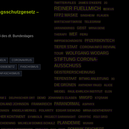
TWITTER-FILES
JAMES O'KEEFE
2G
REINER FUELLMICH
種DEUS
ngsschutzgesetz –
FFP2 MASKE
SINSHEIM
PLAUEN
WIRTSCHAFTSKRISE
TELEGRAM
GEIST
UKRAINEKRIEG
MRNA GENE
WEF
THERAPY
PERU
3
des dt. Bundestages
PFIZERBIONTECH
IMPFGESCHÄDIGTE
TIEFER STAAT
CORONA INFO REVIVAL
WOLFGANG WODARG
TOUR
STIFTUNG CORONA-
GELN
CORONAVIRUS
AUSSCHUSS
GSGESETZ
FASCHISMUS
GEISTERERSCHEINUNG
AFASCHISMUS
TIEFENSTAAT
BITWIG ANLEITUNG
3G
DIE GRÜNEN
ANTHONY FAUCI
ALICE
WEIDEL
PAUL-EHRLICH INSTITUT
ELON
MWGFD
AM 1
DEMO
JOHANNES CLASEN
X7Q5A96
DELPHISCHER ORT
PARANORMAL
ON AND JOHNSON
FRANKREICH
ASPHYX
ANGELA MERKEL
POLARITY
EDGAR SIEMUND
MRNA-GENTHERAPY
ENIKEN
HER KONTINENT
SYMBOLS
PROJECT DARKKNIGHT
CRYPTIC
POLY GRID
PLANDEMIE
SCHOENING
WILHELM DOMKE-SCHULZ
WUHAN