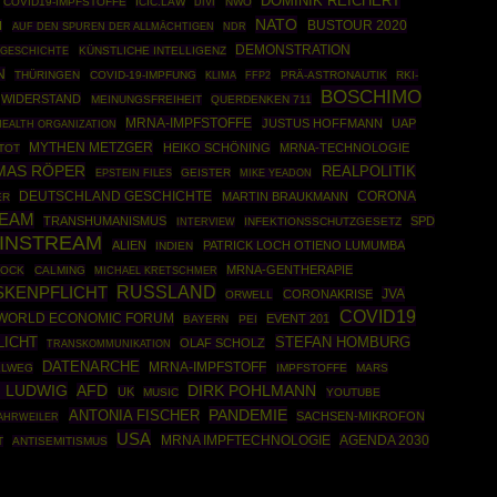
DOMINIK REICHERT
COVID19-IMPFSTOFFE
ICIC.LAW
NWO
DIVI
NATO
BUSTOUR 2020
I
AUF DEN SPUREN DER ALLMÄCHTIGEN
NDR
DEMONSTRATION
GESCHICHTE
KÜNSTLICHE INTELLIGENZ
N
THÜRINGEN
COVID-19-IMPFUNG
FFP2
PRÄ-ASTRONAUTIK
RKI-
KLIMA
BOSCHIMO
WIDERSTAND
MEINUNGSFREIHEIT
QUERDENKEN 711
MRNA-IMPFSTOFFE
JUSTUS HOFFMANN
UAP
EALTH ORGANIZATION
MYTHEN METZGER
HEIKO SCHÖNING
MRNA-TECHNOLOGIE
TOT
MAS RÖPER
REALPOLITIK
EPSTEIN FILES
GEISTER
MIKE YEADON
DEUTSCHLAND GESCHICHTE
MARTIN BRAUKMANN
CORONA
ER
EAM
TRANSHUMANISMUS
SPD
INFEKTIONSSCHUTZGESETZ
INTERVIEW
AINSTREAM
ALIEN
PATRICK LOCH OTIENO LUMUMBA
INDIEN
MRNA-GENTHERAPIE
ROCK
CALMING
MICHAEL KRETSCHMER
RUSSLAND
KENPFLICHT
JVA
CORONAKRISE
ORWELL
COVID19
WORLD ECONOMIC FORUM
EVENT 201
BAYERN
PEI
LICHT
STEFAN HOMBURG
OLAF SCHOLZ
TRANSKOMMUNIKATION
DATENARCHE
MRNA-IMPFSTOFF
LLWEG
IMPFSTOFFE
MARS
 LUDWIG
DIRK POHLMANN
AFD
UK
MUSIC
YOUTUBE
PANDEMIE
ANTONIA FISCHER
SACHSEN-MIKROFON
AHRWEILER
USA
MRNA IMPFTECHNOLOGIE
AGENDA 2030
T
ANTISEMITISMUS