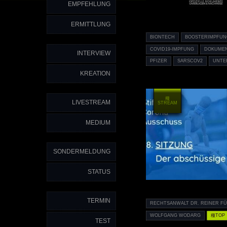
EMPFEHLUNG
ERMITTLUNG
BIONTECH
BOOSTERIMPFUN
COVID19-IMPFUNG
DOKUME
INTERVIEW
PFIZER
SARSCOV2
UNTE
KREATION
種
LIVESTREAM
STREAM
MEDIUM
SONDERMELDUNG
STATUS
TERMIN
RECHTSANWALT DR. REINER FU
WOLFGANG WODARG
種TOP
TEST