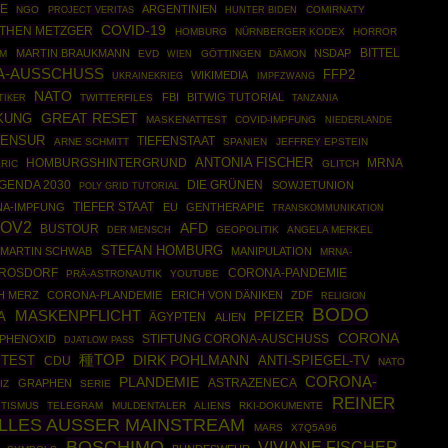
IE
ARGENTINIEN
NGO
COMIRNATY
PROJECT VERITAS
HUNTER BIDEN
COVID-19
THEN METZGER
HOMBURG
NÜRNBERGER KODEX
HORROR
BITTEL
MARTIN BRAUKMANN
NSDAP
EM
EVD
GÖTTINGEN
DÄMON
WIEN
-AUSSCHUSS
FFP2
WIKIMEDIA
UKRAINEKRIEG
IMPFZWANG
NATO
FBI
BITWIG TUTORIAL
TIKER
TWITTERFILES
TANZANIA
GREAT RESET
KUNG
MASKENATTEST
COVID-IMPFUNG
NIEDERLANDE
ZENSUR
TIEFENSTAAT
ARNE SCHMITT
SPANIEN
JEFFREY EPSTEIN
ANTONIA FISCHER
HOMBURGSHINTERGRUND
MRNA
RIC
GLITCH
GENDA 2030
DIE GRÜNEN
SOWJETUNION
POLY GRID TUTORIAL
TIEFER STAAT
A-IMPFUNG
EU
GENTHERAPIE
TRANSKOMMUNIKATION
OV2
AFD
BUSTOUR
GEOPOLITIK
ANGELA MERKEL
DER MENSCH
STEFAN HOMBURG
MARTIN SCHWAB
MANIPULATION
MRNA-
 ROSDORF
CORONA-PANDEMIE
PRÄ-ASTRONAUTIK
YOUTUBE
H MERZ
CORONA-PLANDEMIE
ERICH VON DÄNIKEN
ZDF
RELIGION
BODO
MASKENPFLICHT
A
PFIZER
ÄGYPTEN
ALIEN
CORONA
STIFTUNG CORONA-AUSCHUSS
PHENOXID
DJATLOW PASS
種TOP
DIRK POHLMANN
 TEST
ANTI-SPIEGEL-TV
CDU
NATO
CORONA-
PLANDEMIE
ASTRAZENECA
GRAPHEN
IZ
SERIE
REINER
ITISMUS
TELEGRAM
MULDENTALER
ALIENS
RKI-DOKUMENTE
LLES AUSSER MAINSTREAM
MARS
X7Q5A96
BOSCHIMO
VIVIANE FISCHER