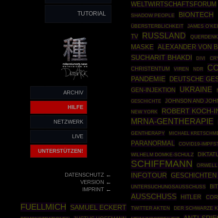
WELTWIRTSCHAFTSFORUM
TUTORIAL
BIONTECH
SHADOW PEOPLE
ÜBERSTERBLICHKEIT
JAMES O'KE
RUSSLAND
TV
QUERDENK
ALEXANDER VON 
MASKE
SUCHARIT BHAKDI
CR
DIVI
CO
CHRISTENTUM
VIREN
NDR
PANDEMIE
DEUTSCHE GE
UKRAINE
GEN-INJEKTION
ARCHIV
JOHNSON AND JO
GESCHICHTE
HILFE
ROBERT KOCH-I
NEW YORK
MRNA-GENTHERAPIE
NETZWERK
GENTHERAPY
MICHAEL KRETSCHM
LIVE
PARANORMAL
COVID19-IMPFS
UNTERSTÜTZEN!
DIKTAT
WILHELM DOMKE-SCHULZ
SCHIFFMANN
ORWELL
←
INFOTOUR
DATENSCHUTZ
GESCHICHTEN
←
VERSION
BI
UNTERSUCHUNGSAUSSCHUSS
←
IMPRINT
AUSSCHUSS
HITLER
COR
FUELLMICH
SAMUEL ECKERT
TWITTER AKTEN
DER SCHWARZE 