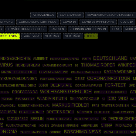
ASTRAZENECA
BEATE BAHNER
BEVÖLKERUNGSSCHUTZGESETZ
IMPFUNG
CORONASCHUTZIMPFUNG
COVID-19
COVID-19 IMPFSTOFFE
COVID19
G
ERMÄCHTIGUNGSGESETZ
JANSSEN
JOHNSON AND JOHNSON
LEAK
MODER
NTERLAGEN
VAXZEVRIA
VERTRAG
VERTRÄGE
種TOP
DEUTSCHLAND
ND GESCHICHTE
AMBIENT
UA
HEIKO SCHOENING
PUTIN
VIRUS
THOMAS RÖPER
WIKIPED
NORD STREAM
UKRAINE-KONFLIKT
3G
KATJA WÖRMER
MRNA-TECHNOLOGIE
COVID-19-IMPFUNG
PARANORMALER ORT
CORONA INFO TOUR
RY KURZMELDUNGEN
GEIST
M
POLY GRID ANLEITUNG
PCR-TEST
DEEP STATE
B0108
SPD
NSTLICHE INTELLIGENZ
CORONAIMPFUNG
WOLFGANG GREULICH
PROPAGANDA
GE
PROJECT DARKKNIGHT
ENIKEN
ICIC
WHO
WLADIMIR PUTIN
RKI-PROTOKOLLE
PSIRAM
大名 ASPHYX
KI
IM
MARKUS FIEDLER
KL
MAWANDEL
ROBERT KENNEDY JR.
FFP2
TWITTER-DATEIEN
SACHSEN
DRITTES REICH
BEATE BAHNER
MÜNCHEN
FLUTHILFE
DYATLOW PASS
3121534312
BERLIN
PFIZERBIONTE
UK
SEN
NORD STREAM 2
ANTHONY FAUCI
ES
CHINA
IM DIALOG
FLUTKATASTROPHE
INDIEN
ZWANGSIMPFUNG
AHRWEILER
ORONA
BOSCHIMO-NEWS
MRNA-GENTHERAP
RAINER MAUSFELD
GRIPPE