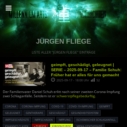
JÜRGEN FLIEGE
LISTE ALLER "JÜRGEN FLIEGE" EINTRÄGE
geimpft, geschädigt, geleugnet |
SERIE – 2025-09-17 – Familie Schuh:
Früher hat er alles für uns gemacht
2025-09-17 - 18:00 Uhr
52
Der Familienvater Daniel Schuh erlitt nach seiner zweiten Corona-Impfung
zwei Schlaganfälle. Seitdem ist er
schwerstpflegebedürftig
.
CORONA
CORONA-IMPFUNG
COVID-19
COVID-19-IMPFUNG
GEIMPFT
GELEUGNET
GENTHERAPIE
GESCHÄDIGT
GESUNDHEITSSYSTEM
IMPFGESCHÄDIGTE
IMPFSCHADEN
IMPFUNG
ISCHÄMISCHER SCHLAGANFALL
JOHANNES CLASEN
« ZURÜCK
JÜRGEN FLIEGE
MRNA-GENTHERAPIE