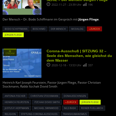
2022-11-27 - 23:39 Uhr
196
Der Mensch – Dr. Bodo Schiffmann im Gespräch mit
Jürgen Fliege
.
BODO SCHIFFMANN
BOSCHIMO
DER MENSCH
IM DIALOG
« ZURÜCK
JÜRGEN FLIEGE
Corona-Ausschuß | SITZUNG 32 –
種
STREAM
Seele des Menschen, wie gleichst du
dem Wasser
2020-12-18 - 13:53 Uhr
337
Heinrich Karl Joseph Feurstein, Pastor Jürgen Fliege, Pastor Christian
Stockmann, Rabbi Itzchak Dovid Smith
ANTONIA FISCHER
CHRISTIAN STOCKMANN
DONAUESCHINGEN
HEINRICH FEURSTEIN
ITZCHAK DOVID SMITH
« ZURÜCK
JÜRGEN FLIEGE
JUSTUS P. HOFFMANN
MICHAEL SWINWOOD
NILS RASH
REINER FUELLMICH
RELIGION
STIFTUNG CORONA-AUSSCHUSS
TRANSHUMANISMUS