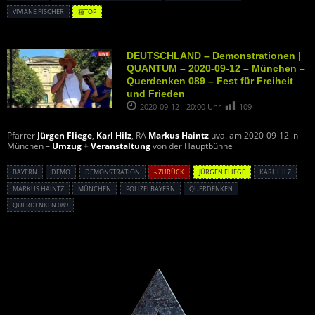
VIVIANE FISCHER
種TOP
DEUTSCHLAND – Demonstrationen |
QUANTUM – 2020-09-12 – München –
Querdenken 089 – Fest für Freiheit
und Frieden
2020-09-12 - 20:00 Uhr
109
Pfarrer
Jürgen Fliege
,
Karl Hilz
, RA
Markus Haintz
uva. am 2020-09-12 in
München –
Umzug + Veranstaltung
von der Hauptbühne
BAYERN
DEMO
DEMONSTRATION
« ZURÜCK
JÜRGEN FLIEGE
KARL HILZ
MARKUS HAINTZ
MÜNCHEN
POLIZEI BAYERN
QUERDENKEN
QUERDENKEN 089