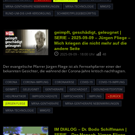
MRNA-GENTHERAPIE NEBENWIRKUNGEN
MRNA-TECHNOLOGIE
MWGFD
RUND-UM-DIE-UHR-VERSORGUNG
SCHWERSTPFLEGEBEDÜRFTIG
geimpft, geschädigt, geleugnet |
SERIE – 2025-09-09 – Jürgen Fliege –
Mich kriegen die nicht mehr auf die
andere Seite
2025-09-09 - 18:00 Uhr
48
Der evangelische Pfarrer Jürgen Fliege ist als Fernsehpfarrer einer der
bekannten Gesichter, die während der Corona-Jahre kritisch nachfragten.
CORONA
CORONA-IMPFUNG
CORONAKRISE
COVID-19
COVID-19-IMPFUNG
GEIMPFT
GELEUGNET
GENTHERAPIE
GESCHÄDIGT
GESUNDHEITSSYSTEM
HEILPRAKTIKER
IMPFGESCHÄDIGTE
IMPFSCHADEN
IMPFUNG
« ZURÜCK
JÜRGEN FLIEGE
MRNA-GENTHERAPIE
MRNA-GENTHERAPIE NEBENWIRKUNGEN
MRNA-TECHNOLOGIE
MWGFD
IM DIALOG – Dr. Bodo Schiffmann |
SERIE – Der Mensch Jürgen Fliege