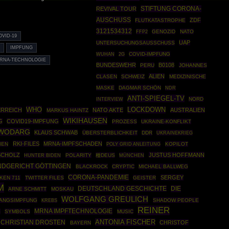
STIFTUNG CORONA-
REVIVAL TOUR
AUSCHUSS
ZDF
FLUTKATASTROPHE
3121534312
FFP2
GENOZID
NATO
OVID-19
UAP
UNTERSUCHUNGSAUSSCHUSS
N
IMPFUNG
COVID-IMPFUNG
WUHAN
2G
RNA-TECHNOLOGIE
BUNDESWEHR
B0108
PERU
JOHANNES
ALIEN
CLASEN
SCHWEIZ
MEDIZINISCHE
MASKE
DAGMAR SCHÖN
NDR
ANTI-SPIEGEL-TV
NORD
INTERVIEW
WHO
LOCKDOWN
RREICH
NATO AKTE
AUSTRALIEN
MARKUS HAINTZ
WIKIHAUSEN
G
COVID19-IMPFUNG
PROZESS
UKRAINE-KONFLIKT
WODARG
KLAUS SCHWAB
ÜBERSTERBLICHKEIT
DDR
UKRAINEKRIEG
RKI-FILES
MRNA-IMPFSCHADEN
IEN
POLY GRID ANLEITUNG
KOPILOT
SCHOLZ
JUSTUS HOFFMANN
POLARITY
種DEUS
MÜNCHEN
HUNTER BIDEN
NDGERICHT GÖTTINGEN
BLACKROCK
CRYPTIC
MICHAEL BALLWEG
CORONA-PANDEMIE
SERGEY
KEN 711
TWITTER FILES
GEISTER
M
DEUTSCHLAND GESCHICHTE
DIE
ARNE SCHMITT
MOSKAU
WOLFGANG GREULICH
ANGSIMPFUNG
SHADOW PEOPLE
KREBS
REINER
MRNA IMPFTECHNOLOGIE
S
SYMBOLS
MUSIC
ANTONIA FISCHER
CHRISTIAN DROSTEN
CHRISTOF
BAYERN