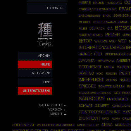
CO
MISERÉ
ITALIEN
HOMBURG
TUTORIAL
REALP
CORONASCHUTZIMPFUNG
JOHNSON 
ERSCHEINUNG
SPUK
MERKEL
DER SCHWARZE KANAL
BOSC
CIA
FILES
VCV RACK
PFIZER
NORD STREAM 1
MRNA
種TOP
WEF
WIDERSTAND
M
INTERNATIONAL CRIMES I
CDU
BAHNER
MEDIENMANIPULA
ARCHIV
LUMUMBA
AMBIENT
IMPFZWANG
HILFE
TIEFENSTAAT
MARTIN
ANTIFA
PCR 
NETZWERK
IMPFTOD
NGO
RUSSIA
IMPFPFLICHT
NSDAP
ALIENS
LIVE
SPIEGEL
SCHATTENWESEN
FL
UNTERSTÜTZEN!
GÖTTINGE
TRANSKOMMUNIKATION
SARSCOV2
FRANKREICH
←
DATENSCHUTZ
SCHWAB
GEIMPFT
KÜNSTLICHE
←
VERSION
GEISTERERSCHEINUNG
MYS
←
IMPRINT
BIONTECH
NWO
ORWE
KLIMA
CHINA
POLTERGEIST
MRNA-GE
WILHELM DOMKE-SCHULZ
KINDERSCHUTZ