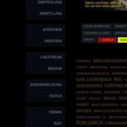
EMPFEHLUNG
ERMITTLUNG
COVID-19-IMPFUNG
GEIMPF
INTERVIEW
JOHANNES CLASEN
KATJA 
MWGFD
« ZURÜCK
SAB
KREATION
LIVESTREAM
MRNA GEN-INJEKTI
STREAM 2
GRIPPE
IMPFSTOFFE
WIRTSCHAF
MEDIUM
TRANSHU
VERFASSUNGSSCHUTZ
AFD
KARL LAUTERBACH
F
SONDERMELDUNG
CORONA-
QUERDENKEN
TW
DANIELE GANSER
SCHWEDEN
STATUS
BERLIN
TIEF
FELIKS
ASPHYX
FILBERT
HEIKO SCHOENING
BUN
GRÜNEN
MRNA-GENTHERAPEUT
TERMIN
EDGAR SIEMUND
INFEKTIONS
3G
FUELLMICH
CORONA INF
TEST