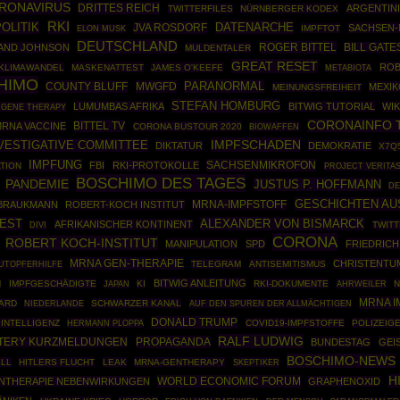
RONAVIRUS
DRITTES REICH
ARGENTIN
TWITTERFILES
NÜRNBERGER KODEX
RKI
OLITIK
DATENARCHE
JVA ROSDORF
SACHSEN-
IMPFTOT
ELON MUSK
DEUTSCHLAND
ROGER BITTEL
AND JOHNSON
BILL GATE
MULDENTALER
GREAT RESET
ROB
KLIMAWANDEL
MASKENATTEST
JAMES O'KEEFE
METABIOTA
HIMO
PARANORMAL
COUNTY BLUFF
MWGFD
MEXIK
MEINUNGSFREIHEIT
STEFAN HOMBURG
LUMUMBAS AFRIKA
BITWIG TUTORIAL
WIK
 GENE THERAPY
CORONAINFO 
BITTEL TV
RNA VACCINE
CORONA BUSTOUR 2020
BIOWAFFEN
IMPFSCHADEN
NVESTIGATIVE COMMITTEE
DIKTATUR
DEMOKRATIE
X7Q
IMPFUNG
SACHSENMIKROFON
FBI
RKI-PROTOKOLLE
TION
PROJECT VERITA
BOSCHIMO DES TAGES
PANDEMIE
JUSTUS P. HOFFMANN
DE
GESCHICHTEN AU
 BRAUKMANN
ROBERT-KOCH INSTITUT
MRNA-IMPFSTOFF
TEST
ALEXANDER VON BISMARCK
AFRIKANISCHER KONTINENT
TWITT
DIVI
CORONA
ROBERT KOCH-INSTITUT
MANIPULATION
SPD
FRIEDRICH
MRNA GEN-THERAPIE
CHRISTENTU
TELEGRAM
ANTISEMITISMUS
UTOPFERHILFE
BITWIG ANLEITUNG
N
IMPFGESCHÄDIGTE
KI
RKI-DOKUMENTE
AHRWEILER
N
JAPAN
MRNA I
ARD
SCHWARZER KANAL
NIEDERLANDE
AUF DEN SPUREN DER ALLMÄCHTIGEN
DONALD TRUMP
 INTELLIGENZ
HERMANN PLOPPA
COVID19-IMPFSTOFFE
POLIZEIG
RALF LUDWIG
PROPAGANDA
TERY KURZMELDUNGEN
BUNDESTAG
GEI
BOSCHIMO-NEWS
LL
HITLERS FLUCHT
LEAK
MRNA-GENTHERAPY
SKEPTIKER
H
WORLD ECONOMIC FORUM
NTHERAPIE NEBENWIRKUNGEN
GRAPHENOXID