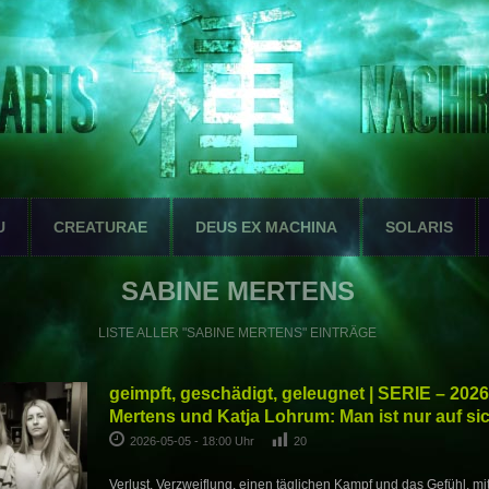
U
CREATURAE
DEUS EX MACHINA
SOLARIS
SABINE MERTENS
LISTE ALLER "SABINE MERTENS" EINTRÄGE
geimpft, geschädigt, geleugnet | SERIE – 2026
Mertens und Katja Lohrum: Man ist nur auf sich
2026-05-05 - 18:00 Uhr
20
Verlust, Verzweiflung, einen täglichen Kampf und das Gefühl, mit