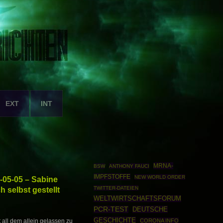
EXT
INT
MRNA-
BSW
ANTHONY FAUCI
IMPFSTOFFE
NEW WORLD ORDER
-05-05 – Sabine
 selbst gestellt
TWITTER-DATEIEN
WELTWIRTSCHAFTSFORUM
PCR-TEST
DEUTSCHE
GESCHICHTE
CORONA INFO
 all dem allein gelassen zu