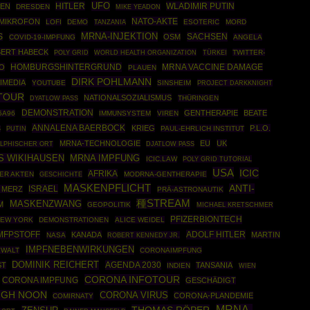
UFO
HITLER
WLADIMIR PUTIN
IEN
DRESDEN
MIKE YEADON
NATO-AKTE
MIKROFON
LOFI
DEMO
ESOTERIC
MORD
TANZANIA
MRNA-INJEKTION
SACHSEN
S
OSM
COVID-19-IMPFUNG
ANGELA
ERT HABECK
POLY GRID
WORLD HEALTH ORGANIZATION
TÜRKEI
TWITTER-
HOMBURGSHINTERGRUND
O
MRNA VACCINE DAMAGE
PLAUEN
DIRK POHLMANN
IMEDIA
YOUTUBE
SINSHEIM
PROJECT DARKKNIGHT
TOUR
NATIONALSOZIALISMUS
THÜRINGEN
DYATLOW PASS
DEMONSTRATION
GENTHERAPIE
BEATE
5A96
IMMUNSYSTEM
VIREN
ANNALENA BAERBOCK
KRIEG
P.L.O.
PUTIN
PAUL-EHRLICH INSTITUT
S
MRNA-TECHNOLOGIE
EU
UK
LPHISCHER ORT
DJATLOW PASS
S WIKIHAUSEN
MRNA IMPFUNG
ICIC.LAW
POLY GRID TUTORIAL
USA
ICIC
AFRIKA
ER AKTEN
GESCHICHTE
MODRNA-GENTHERAPIE
MASKENPFLICHT
ANTI-
ISRAEL
 MERZ
PRÄ-ASTRONAUTIK
種STREAM
MASKENZWANG
M
GEOPOLITIK
MICHAEL KRETSCHMER
PFIZERBIONTECH
EW YORK
DEMONSTRATIONEN
ALICE WEIDEL
MFPSTOFF
ADOLF HITLER
KANADA
MARTIN
NASA
ROBERT KENNEDY JR.
IMPFNEBENWIRKUNGEN
EWALT
CORONAIMPFUNG
DOMINIK REICHERT
AGENDA 2030
ST
TANSANIA
INDIEN
WIEN
CORONA INFOTOUR
CORONA IMPFUNG
GESCHÄDIGT
IGH NOON
CORONA VIRUS
CORONA-PLANDEMIE
COMIRNATY
MRNA-