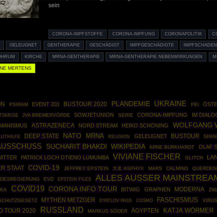
sein
CORONA-IMPFSTOFFE
CORONA-IMPFUNG
CORONAPOLITIK
C
T
GELEUGNET
GENTHERAPIE
GESCHÄDIGT
IMPFGESCHÄDIGTE
IMPFSCHADE
LOHRUM
KIRCHE
MRNA-GENTHERAPIE
MRNA-GENTHERAPIE NEBENWIRKUNGEN
M
INE MERTENS
UKRAINE
PLANDEMIE
ON
BUSTOUR 2020
EVENT 201
ÖSTE
PSIRAM
PEI
SOWJETUNION
CORONA-IMPFUNG
IM DIALO
TSKRISE
JVA BREMERVÖRDE
SERIE
WOLFGANG 
ASTRAZENECA
MANISMUS
NORD STREAM
HEIKO SCHÖNING
NATO
MRNA
DEEP STATE
BUSTOUR
GELEUGNET
SPAN
LUTHILFE
RELIGION
AUSSCHUSS
WIKIPEDIA
SUCHARIT BHAKDI
OLAF 
ARNE BURKHARDT
VIVIANE FISCHER
ITTER
PATRICK LOCH OTIENO LUMUMBA
LA
GLITCH
COVID-19
ER STAAT
JEFFREY EPSTEIN
大名 ASPHYX
MARS
CALMING
QUERDEN
ALLES AUSSER MAINSTREA
DESREGIERUNG
EVD
EPSTEIN FILES
COVID19
CORONA INFO TOUR
MODERNA
BITWIG
GRAPHEN
IKA
ZW
MYTHEN METZGER
FASCHISMUS
SCHUTZGESETZ
COSMO
VIRU
DYATLOV PASS
RUSSLAND
O TOUR 2020
ÄGYPTEN
KATJA WÖRMER
MARKUS SÖDER