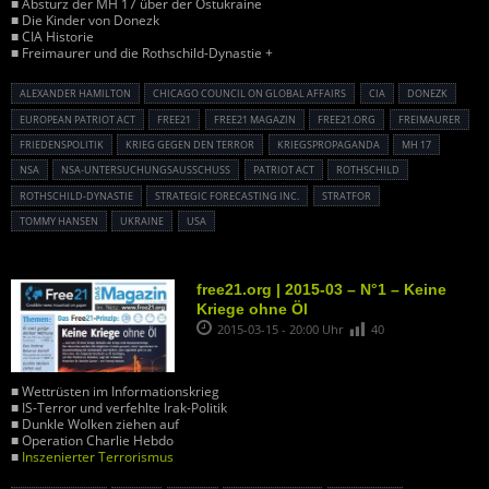
■ Absturz der MH 17 über der Ostukraine
■ Die Kinder von Donezk
■ CIA Historie
■ Freimaurer und die Rothschild-Dynastie +
ALEXANDER HAMILTON
CHICAGO COUNCIL ON GLOBAL AFFAIRS
CIA
DONEZK
EUROPEAN PATRIOT ACT
FREE21
FREE21 MAGAZIN
FREE21.ORG
FREIMAURER
FRIEDENSPOLITIK
KRIEG GEGEN DEN TERROR
KRIEGSPROPAGANDA
MH 17
NSA
NSA-UNTERSUCHUNGSAUSSCHUSS
PATRIOT ACT
ROTHSCHILD
ROTHSCHILD-DYNASTIE
STRATEGIC FORECASTING INC.
STRATFOR
TOMMY HANSEN
UKRAINE
USA
free21.org | 2015-03 – N°1 – Keine
Kriege ohne Öl
2015-03-15 - 20:00 Uhr
40
■ Wettrüsten im Informationskrieg
■ IS-Terror und verfehlte Irak-Politik
■ Dunkle Wolken ziehen auf
■ Operation Charlie Hebdo
■
Inszenierter Terrorismus