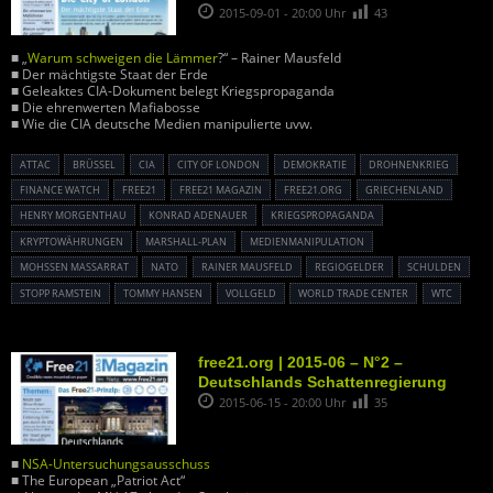
2015-09-01 - 20:00 Uhr
43
■ „
Warum schweigen die Lämmer
?“ – Rainer Mausfeld
■ Der mächtigste Staat der Erde
■ Geleaktes CIA-Dokument belegt Kriegspropaganda
■ Die ehrenwerten Mafiabosse
■ Wie die CIA deutsche Medien manipulierte uvw.
ATTAC
BRÜSSEL
CIA
CITY OF LONDON
DEMOKRATIE
DROHNENKRIEG
FINANCE WATCH
FREE21
FREE21 MAGAZIN
FREE21.ORG
GRIECHENLAND
HENRY MORGENTHAU
KONRAD ADENAUER
KRIEGSPROPAGANDA
KRYPTOWÄHRUNGEN
MARSHALL-PLAN
MEDIENMANIPULATION
MOHSSEN MASSARRAT
NATO
RAINER MAUSFELD
REGIOGELDER
SCHULDEN
STOPP RAMSTEIN
TOMMY HANSEN
VOLLGELD
WORLD TRADE CENTER
WTC
free21.org | 2015-06 – N°2 –
Deutschlands Schattenregierung
2015-06-15 - 20:00 Uhr
35
■
NSA-Untersuchungsausschuss
■ The European „Patriot Act“