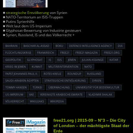
■
strategische Entvölkerung
von Syrien
■ NATO-Territorium an ISIS-Truppen
■ Putins Syrienhilfe
■ Welt laut dem US-Imperium
■ Glyphosat-Bewertung von Industrie gesteuert
■ Syrien, Russland, IS und das Völkerrecht +
BAHRAIN
BASCHAR AL-ASSAD
BOKU
DEFENCE INTELLIGENCE AGENCY
DIA
FLÜCHTLINGSKRISE
FRANKREICH
FREE21
FREE21 MAGAZIN
FREE21.ORG
GEOPOLITIK
GLYPHOSAT
IS
ISIS
JEMEN
JULIAN ASSANGE
KATAR
KRIEG IM JEMEN
KUWAIT
MILITÄRINTERVENTION
NATO
PAPST JOHANNES PAUL II.
ROTES KREUZ
ROUNDUP
RUSSLAND
SAUDI-ARABIEN ÄGYPTEN
STRATEGISCHE ENTVÖLKERUNG
SYRIEN
TOMMY HANSEN
TÜRKEI
ÜBERWACHUNG
UNIVERSITÄT FÜR BODENKULTUR
US-IMPERIUM
VAE
VEREINIGTE ARABISCHE EMIRATE
VLADIMIR SHALAK
VÖLKERRECHT
WIKILEAKS
WIKIPEDIA
free21.org | 2015-09 – N°3 – Die City
of London – der mächtigste Staat der
Erde