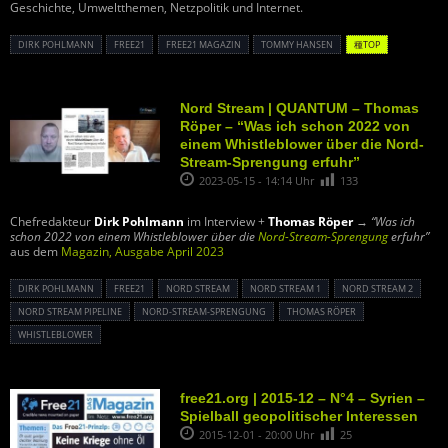
Geschichte, Umweltthemen, Netzpolitik und Internet.
DIRK POHLMANN
FREE21
FREE21 MAGAZIN
TOMMY HANSEN
種TOP
Nord Stream | QUANTUM – Thomas
Röper – “Was ich schon 2022 von
einem Whistleblower über die Nord-
Stream-Sprengung erfuhr”
2023-05-15 - 14:14 Uhr
133
Chefredakteur
Dirk Pohlmann
im Interview +
Thomas Röper
→
“Was ich
schon 2022 von einem Whistleblower über die
Nord-Stream-Sprengung
erfuhr”
aus dem
Magazin, Ausgabe April 2023
DIRK POHLMANN
FREE21
NORD STREAM
NORD STREAM 1
NORD STREAM 2
NORD STREAM PIPELINE
NORD-STREAM-SPRENGUNG
THOMAS RÖPER
WHISTLEBLOWER
free21.org | 2015-12 – N°4 – Syrien –
Spielball geopolitischer Interessen
2015-12-01 - 20:00 Uhr
25