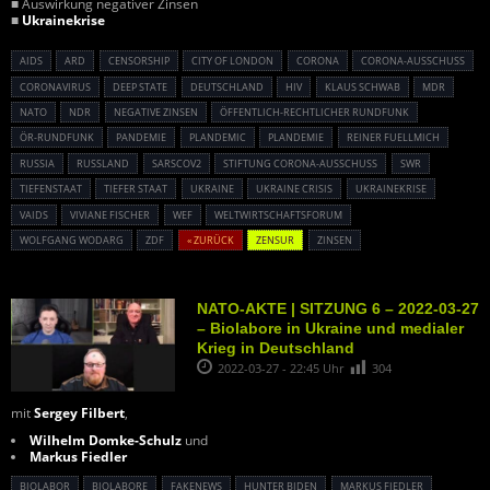
■ Auswirkung negativer Zinsen
■
Ukrainekrise
AIDS
ARD
CENSORSHIP
CITY OF LONDON
CORONA
CORONA-AUSSCHUSS
CORONAVIRUS
DEEP STATE
DEUTSCHLAND
HIV
KLAUS SCHWAB
MDR
NATO
NDR
NEGATIVE ZINSEN
ÖFFENTLICH-RECHTLICHER RUNDFUNK
ÖR-RUNDFUNK
PANDEMIE
PLANDEMIC
PLANDEMIE
REINER FUELLMICH
RUSSIA
RUSSLAND
SARSCOV2
STIFTUNG CORONA-AUSSCHUSS
SWR
TIEFENSTAAT
TIEFER STAAT
UKRAINE
UKRAINE CRISIS
UKRAINEKRISE
VAIDS
VIVIANE FISCHER
WEF
WELTWIRTSCHAFTSFORUM
WOLFGANG WODARG
ZDF
« ZURÜCK
ZENSUR
ZINSEN
NATO-AKTE | SITZUNG 6 – 2022-03-27
– Biolabore in Ukraine und medialer
Krieg in Deutschland
2022-03-27 - 22:45 Uhr
304
mit
Sergey Filbert
,
Wilhelm Domke-Schulz
und
Markus Fiedler
BIOLABOR
BIOLABORE
FAKENEWS
HUNTER BIDEN
MARKUS FIEDLER