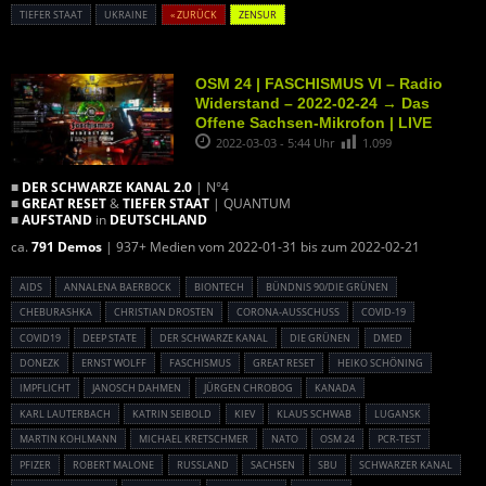
TIEFER STAAT
UKRAINE
« ZURÜCK
ZENSUR
OSM 24 | FASCHISMUS VI – Radio
Widerstand – 2022-02-24 → Das
Offene Sachsen-Mikrofon | LIVE
2022-03-03 - 5:44 Uhr
1.099
■
DER SCHWARZE KANAL 2.0
| N°4
■
GREAT RESET
&
TIEFER STAAT
| QUANTUM
■
AUFSTAND
in
DEUTSCHLAND
ca.
791 Demos
| 937+ Medien vom 2022-01-31 bis zum 2022-02-21
AIDS
ANNALENA BAERBOCK
BIONTECH
BÜNDNIS 90/DIE GRÜNEN
CHEBURASHKA
CHRISTIAN DROSTEN
CORONA-AUSSCHUSS
COVID-19
COVID19
DEEP STATE
DER SCHWARZE KANAL
DIE GRÜNEN
DMED
DONEZK
ERNST WOLFF
FASCHISMUS
GREAT RESET
HEIKO SCHÖNING
IMPFLICHT
JANOSCH DAHMEN
JÜRGEN CHROBOG
KANADA
KARL LAUTERBACH
KATRIN SEIBOLD
KIEV
KLAUS SCHWAB
LUGANSK
MARTIN KOHLMANN
MICHAEL KRETSCHMER
NATO
OSM 24
PCR-TEST
PFIZER
ROBERT MALONE
RUSSLAND
SACHSEN
SBU
SCHWARZER KANAL