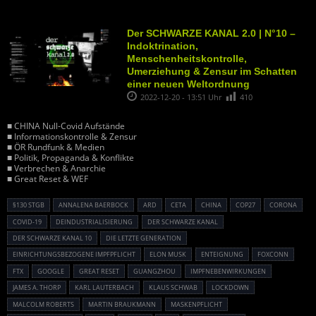
Der SCHWARZE KANAL 2.0 | N°10 –
Indoktrination,
Menschenheitskontrolle,
Umerziehung & Zensur im Schatten
einer neuen Weltordnung
2022-12-20 - 13:51 Uhr
410
■ CHINA Null-Covid Aufstände
■ Informationskontrolle & Zensur
■ ÖR Rundfunk & Medien
■ Politik, Propaganda & Konflikte
■ Verbrechen & Anarchie
■ Great Reset & WEF
§130 STGB
ANNALENA BAERBOCK
ARD
CETA
CHINA
COP27
CORONA
COVID-19
DEINDUSTRIALISIERUNG
DER SCHWARZE KANAL
DER SCHWARZE KANAL 10
DIE LETZTE GENERATION
EINRICHTUNGSBEZOGENE IMPFPFLICHT
ELON MUSK
ENTEIGNUNG
FOXCONN
FTX
GOOGLE
GREAT RESET
GUANGZHOU
IMPFNEBENWIRKUNGEN
JAMES A. THORP
KARL LAUTERBACH
KLAUS SCHWAB
LOCKDOWN
MALCOLM ROBERTS
MARTIN BRAUKMANN
MASKENPFLICHT