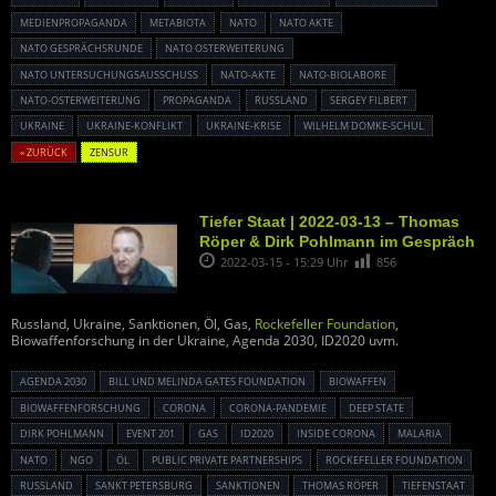
MEDIENPROPAGANDA
METABIOTA
NATO
NATO AKTE
NATO GESPRÄCHSRUNDE
NATO OSTERWEITERUNG
NATO UNTERSUCHUNGSAUSSCHUSS
NATO-AKTE
NATO-BIOLABORE
NATO-OSTERWEITERUNG
PROPAGANDA
RUSSLAND
SERGEY FILBERT
UKRAINE
UKRAINE-KONFLIKT
UKRAINE-KRISE
WILHELM DOMKE-SCHUL
« ZURÜCK
ZENSUR
Tiefer Staat | 2022-03-13 – Thomas
Röper & Dirk Pohlmann im Gespräch
2022-03-15 - 15:29 Uhr
856
Russland, Ukraine, Sanktionen, Öl, Gas,
Rockefeller Foundation
,
Biowaffenforschung in der Ukraine, Agenda 2030, ID2020 uvm.
AGENDA 2030
BILL UND MELINDA GATES FOUNDATION
BIOWAFFEN
BIOWAFFENFORSCHUNG
CORONA
CORONA-PANDEMIE
DEEP STATE
DIRK POHLMANN
EVENT 201
GAS
ID2020
INSIDE CORONA
MALARIA
NATO
NGO
ÖL
PUBLIC PRIVATE PARTNERSHIPS
ROCKEFELLER FOUNDATION
RUSSLAND
SANKT PETERSBURG
SANKTIONEN
THOMAS RÖPER
TIEFENSTAAT