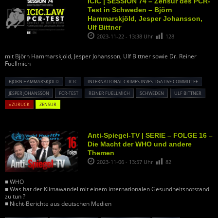
ICIC | SESSION 74 – Zensur des PCR-
Test in Schweden – Björn
Hammarskjöld, Jesper Johansson,
Ulf Bittner
2023-11-22 - 13:38 Uhr
128
mit Björn Hammarskjöld, Jesper Johansson, Ulf Bittner sowie Dr. Reiner
Fuellmich
BJÖRN HAMMARSKJÖLD
ICIC
INTERNATIONAL CRIMES INVESTIGATIVE COMMITTEE
JESPER JOHANSSON
PCR-TEST
REINER FUELLMICH
SCHWEDEN
ULF BITTNER
« ZURÜCK
ZENSUR
Anti-Spiegel-TV | SERIE – FOLGE 16 –
Die Macht der WHO und andere
Themen
2023-11-06 - 13:57 Uhr
82
■ WHO
■ Was hat der Klimawandel mit einem internationalen Gesundheitsnotstand
zu tun ?
■ Nicht-Berichte aus deutschen Medien