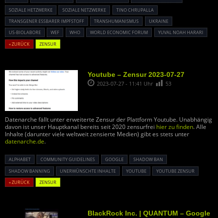
SOZIALE HETZWERKE
SOZIALE NETZWERKE
TINO CHRUPALLA
TRANSGENER ESSBARER IMPFSTOFF
TRANSHUMANISMUS
UKRAINE
US-BIOLABORE
WEF
WHO
WORLD ECONOMIC FORUM
YUVAL NOAH HARARI
« ZURÜCK
ZENSUR
Youtube – Zensur 2023-07-27
2023-07-27 - 11:41 Uhr
53
Datenarche fällt unter erweiterte Zensur der Plattform Youtube. Unabhängig
davon ist unser Hauptkanal bereits seit 2020 zensurfrei
hier zu finden
. Alle
Inhalte (darunter viele weltweit zensierte Medien) gibt es stets unter
datenarche.de
.
ALPHABET
COMMUNITY GUIDELINES
GOOGLE
SHADOW BAN
SHADOW BANNING
UNERWÜNSCHTE INHALTE
YOUTUBE
YOUTUBE ZENSUR
« ZURÜCK
ZENSUR
BlackRock Inc. | QUANTUM – Google