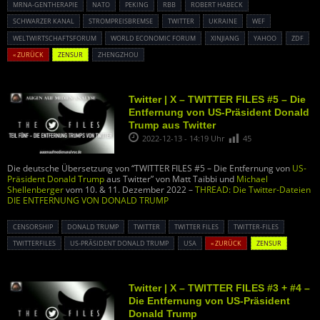
MRNA-GENTHERAPIE
NATO
PEKING
RBB
ROBERT HABECK
SCHWARZER KANAL
STROMPREISBREMSE
TWITTER
UKRAINE
WEF
WELTWIRTSCHAFTSFORUM
WORLD ECONOMIC FORUM
XINJIANG
YAHOO
ZDF
« ZURÜCK
ZENSUR
ZHENGZHOU
Twitter | X – TWITTER FILES #5 – Die
Entfernung von US-Präsident Donald
Trump aus Twitter
2022-12-13 - 14:19 Uhr
45
Die deutsche Übersetzung von “TWITTER FILES #5 – Die Entfernung von
US-
Präsident Donald Trump
aus Twitter” von Matt Taibbi und
Michael
Shellenberger
vom 10. & 11. Dezember 2022 –
THREAD: Die Twitter-Dateien
DIE ENTFERNUNG VON DONALD TRUMP
CENSORSHIP
DONALD TRUMP
TWITTER
TWITTER FILES
TWITTER-FILES
TWITTERFILES
US-PRÄSIDENT DONALD TRUMP
USA
« ZURÜCK
ZENSUR
Twitter | X – TWITTER FILES #3 + #4 –
Die Entfernung von US-Präsident
Donald Trump