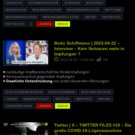
CENSORSHIP
DATENMANIPULATION
ELON MUSK
JACK DORSEY
MANIPULATION
MASS MANIPULATION
MASSENMANIPULATION
MATT TAIBBI
MEDIENMANIPULATION
MEINUNGSMANIPULATION
TWITTER
TWITTER FILES
TWITTER-FILES
X
« ZURÜCK
ZENSUR
Bodo Schiffmann | 2023-04-22 –
Interview – Kein Vertrauen mehr in
Impfungen ?
2023-04-25 - 13:34 Uhr
166
■ rückläufige Impfbereitschaft bei Kinderimpfungen
■ Vertrauensverlust gegenüber Impfungen
■
Staatliche Unterdrückung
von anderslautenden Meinungen
ALLES AUSSER MAINSTREAM
BODO SCHIFFMANN
BOSCHIMO DES TAGES
CORONA
IMPFBEREITSCHAFT
IMPFSTOFF
IMPFSTOFFE
IMPFUNG
KINDERIMPFUNGEN
« ZURÜCK
ZENSUR
Twitter | X – TWITTER FILES #19 – Die
große COVID-19-Lügenmaschine