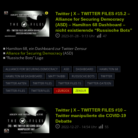
Twitter | X – TWITTER FILES #15.2 –
Alliance for Securing Democracy
(ASD) – Hamilton 68 Dashboard –
nicht existierende “Russische Bots”
2023-01-28 - 9:13 Uhr
47
■ Hamilton 68, ein Dashboard zur Twitter-Zensur
■
Alliance for Securing Democracy
(ASD)
■ “Russische Bots” Lüge
ALLIANCE FOR SECURING DEMOCRACY
ASD
DASHBOARD
HAMILTON 68
HAMILTON 68 DASHBOARD
MATT TAIBBI
RUSSISCHE BOTS
TWITTER
TWITTER AKTEN
TWITTER FILES
TWITTER FILES 15
TWITTER-DATEIEN
TWITTER-FILES
TWITTERFILES
« ZURÜCK
ZENSUR
Twitter | X – TWITTER FILES #10 –
Twitter manipulierte die COVID-19
Debatte
2022-12-27 - 14:54 Uhr
55