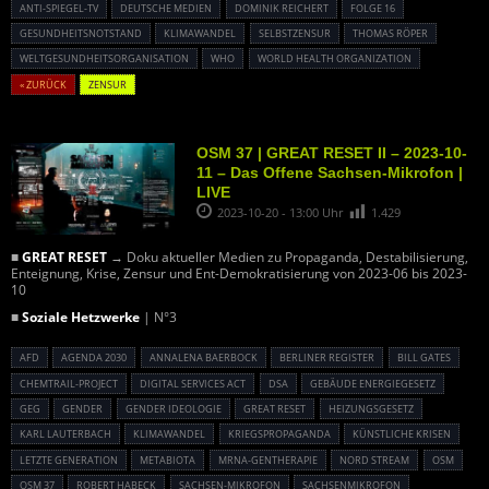
ANTI-SPIEGEL-TV
DEUTSCHE MEDIEN
DOMINIK REICHERT
FOLGE 16
GESUNDHEITSNOTSTAND
KLIMAWANDEL
SELBSTZENSUR
THOMAS RÖPER
WELTGESUNDHEITSORGANISATION
WHO
WORLD HEALTH ORGANIZATION
« ZURÜCK
ZENSUR
OSM 37 | GREAT RESET II – 2023-10-
11 – Das Offene Sachsen-Mikrofon |
LIVE
2023-10-20 - 13:00 Uhr
1.429
■
GREAT RESET
→ Doku aktueller Medien zu Propaganda, Destabilisierung,
Enteignung, Krise, Zensur und Ent-Demokratisierung von 2023-06 bis 2023-
10
■
Soziale Hetzwerke
| N°3
AFD
AGENDA 2030
ANNALENA BAERBOCK
BERLINER REGISTER
BILL GATES
CHEMTRAIL-PROJECT
DIGITAL SERVICES ACT
DSA
GEBÄUDE ENERGIEGESETZ
GEG
GENDER
GENDER IDEOLOGIE
GREAT RESET
HEIZUNGSGESETZ
KARL LAUTERBACH
KLIMAWANDEL
KRIEGSPROPAGANDA
KÜNSTLICHE KRISEN
LETZTE GENERATION
METABIOTA
MRNA-GENTHERAPIE
NORD STREAM
OSM
OSM 37
ROBERT HABECK
SACHSEN-MIKROFON
SACHSENMIKROFON