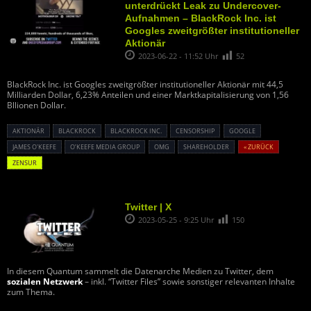
unterdrückt Leak zu Undercover-
Aufnahmen – BlackRock Inc. ist
Googles zweitgrößter institutioneller
Aktionär
2023-06-22 - 11:52 Uhr
52
BlackRock Inc. ist Googles zweitgrößter institutioneller Aktionär mit 44,5
Milliarden Dollar, 6,23% Anteilen und einer Marktkapitalisierung von 1,56
Bllionen Dollar.
AKTIONÄR
BLACKROCK
BLACKROCK INC.
CENSORSHIP
GOOGLE
JAMES O'KEEFE
O’KEEFE MEDIA GROUP
OMG
SHAREHOLDER
« ZURÜCK
ZENSUR
Twitter | X
2023-05-25 - 9:25 Uhr
150
In diesem Quantum sammelt die Datenarche Medien zu Twitter, dem
sozialen Netzwerk
– inkl. “Twitter Files” sowie sonstiger relevanten Inhalte
zum Thema.