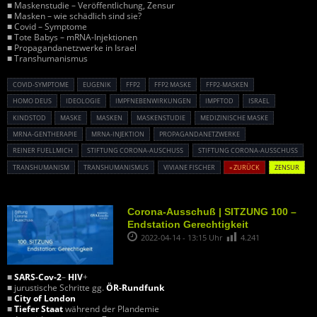
■ Maskenstudie – Veröffentlichung, Zensur
■ Masken – wie schädlich sind sie?
■ Covid – Symptome
■ Tote Babys – mRNA-Injektionen
■ Propagandanetzwerke in Israel
■ Transhumanismus
COVID-SYMPTOME
EUGENIK
FFP2
FFP2 MASKE
FFP2-MASKEN
HOMO DEUS
IDEOLOGIE
IMPFNEBENWIRKUNGEN
IMPFTOD
ISRAEL
KINDSTOD
MASKE
MASKEN
MASKENSTUDIE
MEDIZINISCHE MASKE
MRNA-GENTHERAPIE
MRNA-INJEKTION
PROPAGANDANETZWERKE
REINER FUELLMICH
STIFTUNG CORONA-AUSCHUSS
STIFTUNG CORONA-AUSSCHUSS
TRANSHUMANISM
TRANSHUMANISMUS
VIVIANE FISCHER
« ZURÜCK
ZENSUR
Corona-Ausschuß | SITZUNG 100 –
Endstation Gerechtigkeit
2022-04-14 - 13:15 Uhr
4.241
■
SARS-Cov-2
–
HIV
+
■ jurustische Schritte gg.
ÖR-Rundfunk
■
City of London
■
Tiefer Staat
während der Plandemie