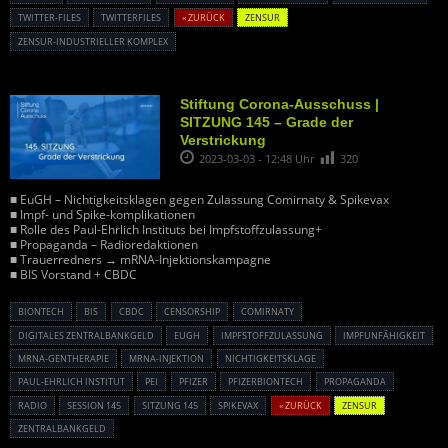
TWITTER-FILES
TWITTERFILES
« ZURÜCK
ZENSUR
ZENSUR-INDUSTRIELLER KOMPLEX
Stiftung Corona-Ausschuss |
SITZUNG 145 – Grade der
Verstrickung
2023-03-03 - 12:48 Uhr
320
■ EuGH – Nichtigkeitsklagen gegen Zulassung Comirnaty & Spikevax
■ Impf- und Spike-komplikationen
■ Rolle des Paul-Ehrlich Instituts bei Impfstoffzulassung+
■ Propaganda – Radioredaktionen
■ Trauerredners → mRNA-Injektionskampagne
■ BIS Vorstand + CBDC
BIONTECH
BIS
CBDC
CENSORSHIP
COMIRNATY
DIGITALES ZENTRALBANKGELD
EUGH
IMPFSTOFFZULASSUNG
IMPFUNFÄHIGKEIT
MRNA-GENTHERAPIE
MRNA-INJEKTION
NICHTIGKEITSKLAGE
PAUL-EHRLICH INSTITUT
PEI
PFIZER
PFIZERBIONTECH
PROPAGANDA
RADIO
SESSION 145
SITZUNG 145
SPIKEVAX
« ZURÜCK
ZENSUR
ZENTRALBANKGELD