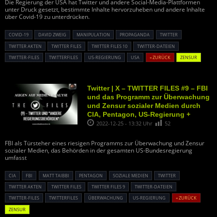
Die Regierung der USA hat Twitter und andere Social-Media-Plattformen
unter Druck gesetzt, bestimmte Inhalte hervorzuheben und andere Inhalte
über Covid-19 zu unterdrücken.
COVID-19
DAVID ZWEIG
MANIPULATION
PROPAGANDA
TWITTER
TWITTER AKTEN
TWITTER FILES
TWITTER FILES 10
TWITTER-DATEIEN
TWITTER-FILES
TWITTERFILES
US-REGIERUNG
USA
« ZURÜCK
ZENSUR
Twitter | X – TWITTER FILES #9 – FBI
und das Programm zur Überwachung
und Zensur sozialer Medien durch
CIA, Pentagon, US-Regierung +
2022-12-25 - 13:32 Uhr
52
FBI als Türsteher eines riesigen Programms zur Überwachung und Zensur
sozialer Medien, das Behörden in der gesamten US-Bundesregierung
umfasst
CIA
FBI
MATT TAIBBI
PENTAGON
SOZIALE MEDIEN
TWITTER
TWITTER AKTEN
TWITTER FILES
TWITTER FILES 9
TWITTER-DATEIEN
TWITTER-FILES
TWITTERFILES
ÜBERWACHUNG
US-REGIERUNG
« ZURÜCK
ZENSUR