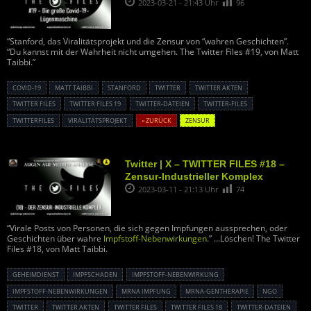
2023-03-21 - 21:43 Uhr
96
“Stanford, das Viralitätsprojekt und die Zensur von “wahren Geschichten”.
“Du kannst mit der Wahrheit nicht umgehen. The Twitter Files #19, von Matt
Taibbi.”
COVID-19
MATT TAIBBI
STANFORD
TWITTER
TWITTER AKTEN
TWITTER FILES
TWITTER FILES 19
TWITTER-DATEIEN
TWITTER-FILES
TWITTERFILES
VIRALITÄTSPROJEKT
« ZURÜCK
ZENSUR
Twitter | X – TWITTER FILES #18 –
Zensur-Industrieller Komplex
2023-03-11 - 21:13 Uhr
74
“Virale Posts von Personen, die sich gegen Impfungen aussprechen, oder
Geschichten über wahre
Impfstoff-Nebenwirkungen
.” …Löschen! The Twitter
Files #18, von Matt Taibbi.
GEHEIMDIENST
IMPFSCHADEN
IMPFSTOFF-NEBENWIRKUNG
IMPFSTOFF-NEBENWIRKUNGEN
MRNA IMPFUNG
MRNA-GENTHERAPIE
NGO
TWITTER
TWITTER AKTEN
TWITTER FILES
TWITTER FILES 18
TWITTER-DATEIEN