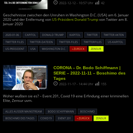
2022-12-12 - 10:57 Uhr
42
Geschehnisse zwischen den Unruhen in Washington D.C. (USA) am 6. Januar
2020 und der Entfernung von
US-Präsident Donald Trump
von Twitter am 8.
Januar 2020
2020-01-06
CAPITOL
DONALD TRUMP
KAPITOL
TWITTER
TWITTER AKTEN
TWITTER FILES
TWITTER-DATEIEN
TWITTER-FILES
TWITTERFILES
US-KAPITOL
US-PRÄSIDENT
USA
WASHINGTON D.C.
« ZURÜCK
ZENSUR
CORONA – Dr. Bodo Schiffmann |
SERIE – 2022-11-11 – Boschimo des
Tages
2022-11-17 - 14:44 Uhr
155
Woher wußten sie es? – Event 201, Covid 19 eine Erfindung einer kriminellen
Elite, Zensur uvm.
ALLES AUSSER MAINSTREAM
BODO SCHIFFMANN
BOSCHIMO
BOSCHIMO DES TAGES
COVID19
EVENT 201
« ZURÜCK
ZENSUR