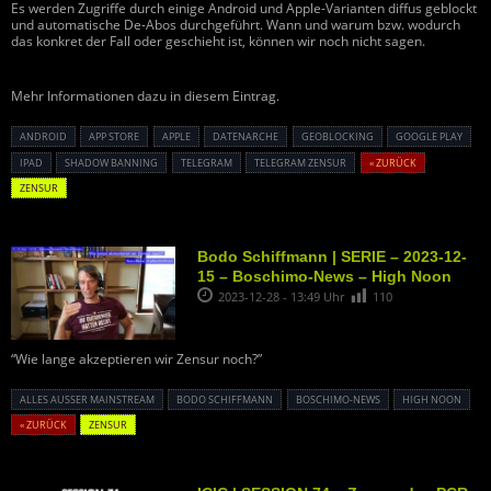
Es werden Zugriffe durch einige Android und Apple-Varianten diffus geblockt
und automatische De-Abos durchgeführt. Wann und warum bzw. wodurch
das konkret der Fall oder geschieht ist, können wir noch nicht sagen.
Mehr Informationen dazu in diesem Eintrag.
ANDROID
APP STORE
APPLE
DATENARCHE
GEOBLOCKING
GOOGLE PLAY
IPAD
SHADOW BANNING
TELEGRAM
TELEGRAM ZENSUR
« ZURÜCK
ZENSUR
Bodo Schiffmann | SERIE – 2023-12-
15 – Boschimo-News – High Noon
2023-12-28 - 13:49 Uhr
110
“Wie lange akzeptieren wir Zensur noch?”
ALLES AUSSER MAINSTREAM
BODO SCHIFFMANN
BOSCHIMO-NEWS
HIGH NOON
« ZURÜCK
ZENSUR