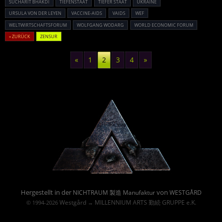
SUCHARIT BHAKDI
TIEFENSTAAT
TIEFER STAAT
UKRAINE
URSULA VON DER LEYEN
VACCINE-AIDS
VAIDS
WEF
WELTWIRTSCHAFTSFORUM
WOLFGANG WODARG
WORLD ECONOMIC FORUM
« ZURÜCK
ZENSUR
«
1
2
3
4
»
Powered By :
Hergestellt in der
von
NICHTRAUM 製造 Manufaktur
WESTGÅRD
Westgård
MILLENNIUM ARTS 勤続 GRUPPE e.K.
© 1994-2026
→