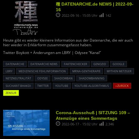
種 DATENARCHE.de NEWS | 2022-09-
16
2022-09-16 - 15:05 Uhr
142
Heute gibt es wieder kleinere Information aus der Datenarche, die wir auch
hier wieder in Erklärform zusammengefasst haben.
Twitter Boykott + Änderungen am LBRY | Odysee “Kanal”
DATENARCHE
DATENARCHE NEWS
FAKTENCHECKER
GENOZID
GOOGLE
LBRY
MEDIZINISCHE FEHLINFORMATION
MRNA-GENTHERAPIE
MYTHEN METZGER
NETZNEUTRALITÄT
ODYSEE
SHADOWBAN
SHADOWBANNING
SUCHARIT BHAKDI
TWITTER
YOUTUBE
YOUTUBE-ALGORITHMUS
« ZURÜCK
ZENSUR
Corona-Ausschuß | SITZUNG 109 –
Atemzüge eines Sommertags
2022-06-17 - 15:02 Uhr
2.346