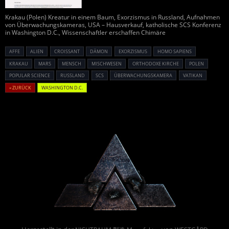
Krakau (Polen) Kreatur in einem Baum, Exorzismus in Russland, Aufnahmen
von Überwachungskameras, USA – Hausverkauf, katholische SCS Konferenz
in Washington D.C., Wissenschaftler erschaffen Chimäre
AFFE
ALIEN
CROISSANT
DÄMON
EXORZISMUS
HOMO SAPIENS
KRAKAU
MARS
MENSCH
MISCHWESEN
ORTHODOXE KIRCHE
POLEN
POPULAR SCIENCE
RUSSLAND
SCS
ÜBERWACHUNGSKAMERA
VATIKAN
« ZURÜCK
WASHINGTON D.C.
Powered By :