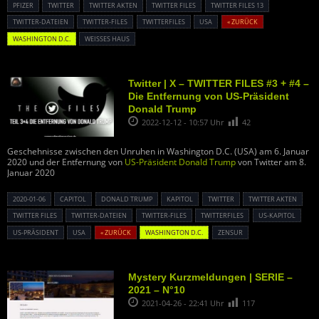
PFIZER
TWITTER
TWITTER AKTEN
TWITTER FILES
TWITTER FILES 13
TWITTER-DATEIEN
TWITTER-FILES
TWITTERFILES
USA
« ZURÜCK
WASHINGTON D.C.
WEISSES HAUS
Twitter | X – TWITTER FILES #3 + #4 –
Die Entfernung von US-Präsident
Donald Trump
2022-12-12 - 10:57 Uhr
42
Geschehnisse zwischen den Unruhen in Washington D.C. (USA) am 6. Januar
2020 und der Entfernung von
US-Präsident Donald Trump
von Twitter am 8.
Januar 2020
2020-01-06
CAPITOL
DONALD TRUMP
KAPITOL
TWITTER
TWITTER AKTEN
TWITTER FILES
TWITTER-DATEIEN
TWITTER-FILES
TWITTERFILES
US-KAPITOL
US-PRÄSIDENT
USA
« ZURÜCK
WASHINGTON D.C.
ZENSUR
Mystery Kurzmeldungen | SERIE –
2021 – N°10
2021-04-26 - 22:41 Uhr
117