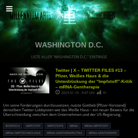
WASHINGTON D.C.
LISTE ALLER "WASHINGTON D.C." EINTRÄGE
Twitter | X – TWITTER FILES #13 –
Pfizer, Weißes Haus & die
Unterdrückung der “Impfstoff”-Kritik
– mRNA-Gentherapie
2023-01-10 - 9:47 Uhr
91
Um seine Forderungen durchzusetzen, nutzte Gottlieb [Pfizer-Vorstand]
denselben Twitter-Lobbyisten wie das Weiße Haus – ein neuer Beweis für die
Überschneidung zwischen dem Unternehmen und der US-Regierung.
BIONTECH
IMPFSTOFF
IMPFSTOFFE
MRNA
MRNA IMFPSTOFF
MRNA IMPFTECHNOLOGIE
MRNA-GENTHERAPEUTIKA
MRNA-GENTHERAPIE