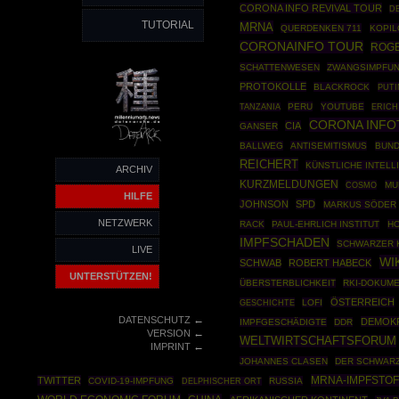
CORONA INFO REVIVAL TOUR
D
TUTORIAL
MRNA
QUERDENKEN 711
KOPIL
CORONAINFO TOUR
ROGE
SCHATTENWESEN
ZWANGSIMPFU
PROTOKOLLE
BLACKROCK
PUTI
PERU
YOUTUBE
TANZANIA
ERICH
CORONA INFO
CIA
GANSER
BALLWEG
ANTISEMITISMUS
BUN
REICHERT
KÜNSTLICHE INTELL
ARCHIV
KURZMELDUNGEN
COSMO
MU
HILFE
JOHNSON
SPD
MARKUS SÖDER
NETZWERK
RACK
PAUL-EHRLICH INSTITUT
H
IMPFSCHADEN
SCHWARZER 
LIVE
WI
SCHWAB
ROBERT HABECK
UNTERSTÜTZEN!
ÜBERSTERBLICHKEIT
RKI-DOKUM
ÖSTERREICH
GESCHICHTE
LOFI
←
DATENSCHUTZ
DEMOKR
IMPFGESCHÄDIGTE
DDR
←
VERSION
WELTWIRTSCHAFTSFORUM
←
IMPRINT
JOHANNES CLASEN
DER SCHWAR
MRNA-IMPFSTOF
TWITTER
COVID-19-IMPFUNG
RUSSIA
DELPHISCHER ORT