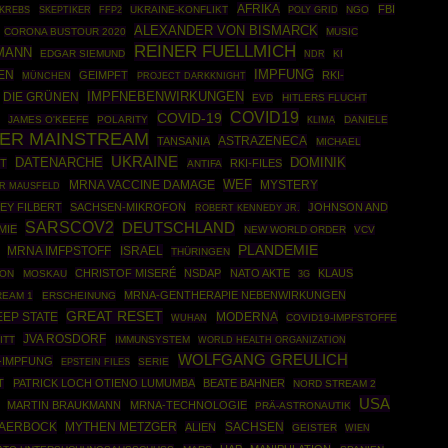
AFRIKA
FBI
SKEPTIKER
FFP2
UKRAINE-KONFLIKT
POLY GRID
NGO
KREBS
ALEXANDER VON BISMARCK
CORONA BUSTOUR 2020
MUSIC
REINER FUELLMICH
MANN
EDGAR SIEMUND
KI
NDR
EN
IMPFUNG
GEIMPFT
RKI-
MÜNCHEN
PROJECT DARKKNIGHT
IMPFNEBENWIRKUNGEN
DIE GRÜNEN
EVD
HITLERS FLUCHT
COVID19
COVID-19
JAMES O'KEEFE
POLARITY
DANIELE
KLIMA
SER MAINSTREAM
ASTRAZENECA
TANSANIA
MICHAEL
UKRAINE
DATENARCHE
DOMINIK
T
RKI-FILES
ANTIFA
WEF
MRNA VACCINE DAMAGE
MYSTERY
ER MAUSFELD
EY FILBERT
SACHSEN-MIKROFON
JOHNSON AND
ROBERT KENNEDY JR.
SARSCOV2
DEUTSCHLAND
MIE
NEW WORLD ORDER
VCV
PLANDEMIE
MRNA IMFPSTOFF
ISRAEL
THÜRINGEN
CHRISTOF MISERÉ
NSDAP
NATO AKTE
KLAUS
ION
MOSKAU
3G
MRNA-GENTHERAPIE NEBENWIRKUNGEN
REAM 1
ERSCHEINUNG
GREAT RESET
EP STATE
MODERNA
COVID19-IMPFSTOFFE
WUHAN
JVA ROSDORF
ITT
IMMUNSYSTEM
WORLD HEALTH ORGANIZATION
WOLFGANG GREULICH
-IMPFUNG
EPSTEIN FILES
SERIE
T
PATRICK LOCH OTIENO LUMUMBA
BEATE BAHNER
NORD STREAM 2
USA
MARTIN BRAUKMANN
MRNA-TECHNOLOGIE
PRÄ-ASTRONAUTIK
BAERBOCK
MYTHEN METZGER
SACHSEN
ALIEN
GEISTER
WIEN