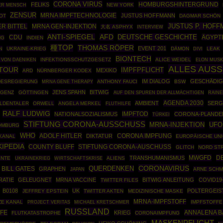
CORONA VIRUS
HOMBURGSHINTERGRUND
FELIKS
NEW YORK
ER MENSCH
ZENSUR
MRNA IMPFTECHNOLOGIE
JUSTUS HOFFMANN
OT
DAGMAR SCHÖN
JUSTUS P. HOFF
R BITTEL
MRNA GEN-INJEKTION
大名 ASPHYX
INTERVIEW
ANTI-SPIEGEL
AFD
DEUTSCHE GESCHICHTE
CDU
ÄGYPT
NG
INDIEN
種TOP
THOMAS RÖPER
EVENT 201
N
UKRAINE-KRIEG
DÄMON
LEAK
DIVI
BIONTECH
INFEKTIONSSCHUTZGESETZ
ALICE WEIDEL
 VON DAENIKEN
ELON MUSK
ALLES AUS
TOUR
IMPFPFLICHT
MEXIKO
ARD
NÜRNBERGER KODEX
IM DIALOG
GESCHÄDIG
DESREGIERUNG
MRNA GENE THERAPY
ANTHONY FAUCI
BSW
JENS SPAHN
BITWIG
IGENZ
GÖTTINGEN
RAIN
AUF DEN SPUREN DER ALLMÄCHTIGEN
AGENDA 2030
AMBIENT
SERG
LDENTALER
ORWELL
ANGELA MERKEL
FLUTHILFE
RALF LUDWIG
IMPFTOD
NATIONALSOZIALISMUS
CORONA-PLANDE
TÜRKEI
STIFTUNG CORONA-AUSSCHUSS
MRNA-INJEKTION
UFO
OMBURG
WHO
ADOLF HITLER
DIKTATUR
CORONA IMPFUNG
KANAL
EUROPÄISCHE UN
KIPEDIA
COUNTY BLUFF
STIFTUNG CORONA-AUSCHUSS
GLITCH
NORD ST
MWGFD
DE
TRANSHUMANISMUS
ENTE
UKRAINEKRIEG
WIRTSCHAFTSKRISE
ALIENS
CORONAVIRUS
QUERDENKEN
BILL GATES
GRAPHEN
ARNE SCHM
JAPAN
ATIE
GELEUGNET
MRNA VACCINE
BITWIG ANLEITUNG
COVID19
TWITTER FILES
B0108
UK
POLTERGEIS
JEFFREY EPSTEIN
TWITTER AKTEN
MEDIZINISCHE MASKE
MRNA-IMPFSTOFF
ZE KANAL
IMPFSTOFFE
PROJECT VERITAS
MICHAEL KRETSCHMER
RUSSLAND
FE
ANNALENA 
KRIEG
FLUTKATASTROPHE
CORONAIMPFUNG