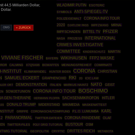
WLADIMIR PUTIN
it 44,5 Milliarden Dollar,
ESOTERIC
Dollar.
ANTI-SPIEGEL-TV
SYMBOLS
CORONA INFO TOUR
POLIZEIGEWALT
2020
MRNA-
IMPFZWANG
DJATLOW PASS
OMG
« ZURÜCK
PFIZER
BITTEL TV
IMPFSCHADEN
INTERNATIONAL
NASA
PROZESS
CRIMES INVESTIGATIVE
COMMITTEE
MARTIN
KINDERSCHUTZ
VIVIANE FISCHER
WIKIHAUSEN
FFP2 MASKE
BAYERN
RROR
CALMING
X7Q5A96
BIOWAFFEN
MEINUNGSFREIHEIT
COMIRNATY
CORONA
-INSTITUT
CHRISTIAN
KLIMAWANDEL
HUNTER BIDEN
SAMUEL ECKERT
RKI
N
GRAPHENOXID
ICIC.LAW
2G
NATO
DEMONSTRATION
GEIST
ITALIEN
MARKUS HAINTZ
LER ORT
BOSCHIMO
CORONA INFO TOUR
SOWJETUNION
EN
A GEN-THERAPIE
SACHSENMIKROFON
HITLER
HERMANN PLOPPA
DONALD TRUMP
WIDERSTAND
WIKIMEDIA
MASKENATTEST
ASS
KARL
NSTITUT
P.L.O. LUMUMBA
GRIPPE
CORONASCHUTZIMPFUNG
PARANORMAL
12
CORONA-PANDEMIE
OLAF
TWITTER-DATEIEN
BUSTOUR
IEN
OSM
TWITTER-FILES
POLY GRID TUTORIAL
DRITTES REICH
BITWIG TUTORIAL
GEOPOLITIK
CRYPTIC
METABIOTA