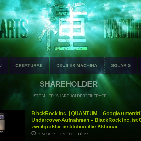
U
CREATURAE
DEUS EX MACHINA
SOLARIS
SHAREHOLDER
LISTE ALLER "SHAREHOLDER" EINTRÄGE
BlackRock Inc. | QUANTUM – Google unterdrü
Undercover-Aufnahmen – BlackRock Inc. ist 
zweitgrößter institutioneller Aktionär
2023-06-22 - 11:52 Uhr
52