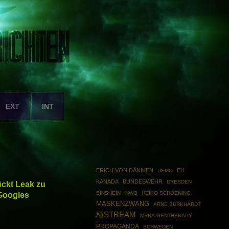
EXT
INT
ERICH VON DÄNIKEN
EU
DEMO
KANADA
BUNDESWEHR
DRESDEN
ckt Leak zu
Googles
SINSHEIM
NWO
HEIKO SCHOENING
MASKENZWANG
ARNE BURKHARDT
種STREAM
MRNA-GENTHERAPY
PROPAGANDA
SCHWEDEN