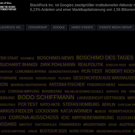
BlackRock Inc. ist Googles zweitgrößter institutioneller Aktionär m
6,23% Anteilen und einer Marktkapitalisierung von 1,56 Bllionen 
LACKROCK INC.
CENSORSHIP
GOOGLE
JAMES O'KEEFE
O’KEEFE MEDIA GROUP
BOSCHIMO DES TAGES
BOSCHIMO-NEWS
FER STAAT
SCHWEIZ
DIRK POHLMANN
SUCHARIT BHAKDI
REALPOLITIK
HO
DYATLOV PASS
ROBERT KOCH
PCR-TEST
LUMUMBAS AFRIKA
DEMONSTRATIONEN
IKATION
GESCHICHTEN AUS WIKIHAUSE
THERAPIE
GENOZID
PLAUEN
NIEDERLANDE
OON
ANTONIA FISCHER
FRIEDRICH MERZ
MODRNA-GENTHERAPIE
PARANORMA
CORONA-IMPFUNG
BUNDESTAG
WILHELM DOMKE-SCHULZ
ASPHYX
PEI
VIR
ILFE
BODO SCHIFFMANN
MRN
HEINUNG
LANDGERICHT GÖTTINGEN
PCR TEST
STEFAN HOMBURG
NATO-AKTE
BERLIN
APEUTIKA
DYATLOW P
ARKUS FIEDLER
LOCKDOWN
KATJA WÖRMER
ROBERT-KOCH I
種DEUS
CORONA-AUSSCHUSS
ICIC
IMPFNEBENWIRKUNG
ECH
31215343
WODARG
FRANKREICH
ARGENTINIEN
AUSTRAL
IMPFTOT
TWITTERFILES
SPUK
BUSTOUR 2020
NORD STREAM
COVID-IMPFUNG
VIRUS
MEDIENMANIPULATION