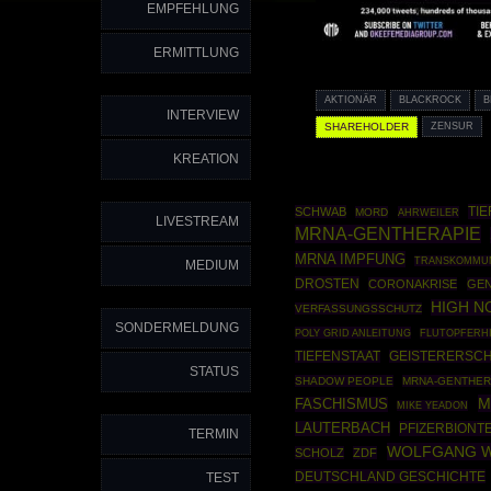
EMPFEHLUNG
ERMITTLUNG
AKTIONÄR
BLACKROCK
B
INTERVIEW
SHAREHOLDER
ZENSUR
KREATION
TIE
SCHWAB
MORD
AHRWEILER
LIVESTREAM
MRNA-GENTHERAPIE
MRNA IMPFUNG
TRANSKOMMUN
MEDIUM
DROSTEN
CORONAKRISE
GEN
HIGH N
VERFASSUNGSSCHUTZ
SONDERMELDUNG
POLY GRID ANLEITUNG
FLUTOPFERH
TIEFENSTAAT
GEISTERERSC
STATUS
SHADOW PEOPLE
MRNA-GENTHER
M
FASCHISMUS
MIKE YEADON
LAUTERBACH
PFIZERBIONT
TERMIN
WOLFGANG 
SCHOLZ
ZDF
DEUTSCHLAND GESCHICHTE
TEST