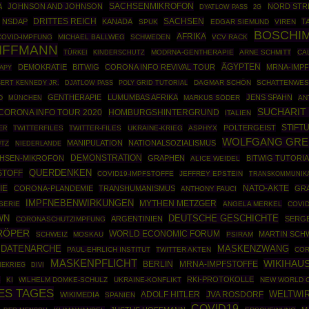
SACHSENMIKROFON
A
JOHNSON AND JOHNSON
NORD STR
DYATLOW PASS
2G
DRITTES REICH
SACHSEN
NSDAP
KANADA
T
SPUK
EDGAR SIEMUND
VIREN
BOSCHI
AFRIKA
COVID-IMPFUNG
MICHAEL BALLWEG
SCHWEDEN
VCV RACK
IFFMANN
TÜRKEI
MODRNA-GENTHERAPIE
ARNE SCHMITT
CA
KINDERSCHUTZ
ÄGYPTEN
DEMOKRATIE
BITWIG
CORONA INFO REVIVAL TOUR
MRNA-IMP
APY
ERT KENNEDY JR.
POLY GRID TUTORIAL
DAGMAR SCHÖN
SCHATTENWE
DJATLOW PASS
GENTHERAPIE
LUMUMBAS AFRIKA
JENS SPAHN
D
MÜNCHEN
MARKUS SÖDER
AN
SUCHARIT
CORONA INFO TOUR 2020
HOMBURGSHINTERGRUND
ITALIEN
STIFT
POLTERGEIST
ER
TWITTERFILES
TWITTER-FILES
UKRAINE-KRIEG
ASPHYX
WOLFGANG GRE
MANIPULATION
NATIONALSOZIALISMUS
TZ
NIEDERLANDE
DEMONSTRATION
HSEN-MIKROFON
GRAPHEN
BITWIG TUTORIA
ALICE WEIDEL
STOFF
QUERDENKEN
COVID19-IMPFSTOFFE
JEFFREY EPSTEIN
TRANSKOMMUNIKA
IE
NATO-AKTE
CORONA-PLANDEMIE
TRANSHUMANISMUS
GR
ANTHONY FAUCI
IMPFNEBENWIRKUNGEN
MYTHEN METZGER
SERIE
ANGELA MERKEL
COVID
DEUTSCHE GESCHICHTE
WN
ARGENTINIEN
SERGE
CORONASCHUTZIMPFUNG
RÖPER
WORLD ECONOMIC FORUM
MARTIN SCH
SCHWEIZ
MOSKAU
PSIRAM
DATENARCHE
MASKENZWANG
PAUL-EHRLICH INSTITUT
TWITTER AKTEN
COR
MASKENPFLICHT
WIKIHAU
BERLIN
MRNA-IMPFSTOFFE
NEKRIEG
DIVI
RKI-PROTOKOLLE
6
KI
WILHELM DOMKE-SCHULZ
UKRAINE-KONFLIKT
NEW WORLD 
ES TAGES
ADOLF HITLER
JVA ROSDORF
WELTWI
WIKIMEDIA
SPANIEN
COVID19