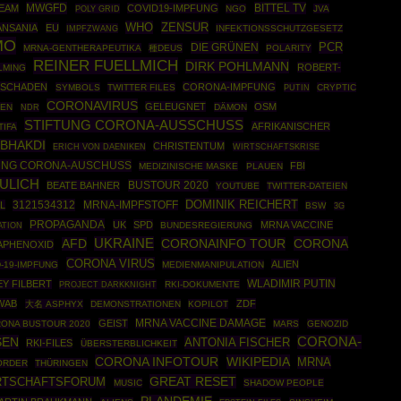
MWGFD
BITTEL TV
EAM
COVID19-IMPFUNG
POLY GRID
NGO
JVA
WHO
ZENSUR
ANSANIA
EU
IMPFZWANG
INFEKTIONSSCHUTZGESETZ
MO
PCR
DIE GRÜNEN
MRNA-GENTHERAPEUTIKA
種DEUS
POLARITY
REINER FUELLMICH
DIRK POHLMANN
ROBERT-
LMING
FSCHADEN
CORONA-IMPFUNG
SYMBOLS
TWITTER FILES
PUTIN
CRYPTIC
CORONAVIRUS
GELEUGNET
OSM
SEN
DÄMON
NDR
STIFTUNG CORONA-AUSSCHUSS
AFRIKANISCHER
TIFA
 BHAKDI
CHRISTENTUM
WIRTSCHAFTSKRISE
ERICH VON DAENIKEN
UNG CORONA-AUSCHUSS
FBI
MEDIZINISCHE MASKE
PLAUEN
ULICH
BUSTOUR 2020
BEATE BAHNER
YOUTUBE
TWITTER-DATEIEN
DOMINIK REICHERT
3121534312
L
MRNA-IMPFSTOFF
BSW
3G
PROPAGANDA
UK
SPD
MRNA VACCINE
BUNDESREGIERUNG
TION
UKRAINE
CORONA
AFD
CORONAINFO TOUR
APHENOXID
CORONA VIRUS
ALIEN
-19-IMPFUNG
MEDIENMANIPULATION
WLADIMIR PUTIN
Y FILBERT
PROJECT DARKKNIGHT
RKI-DOKUMENTE
WAB
ZDF
大名 ASPHYX
DEMONSTRATIONEN
KOPILOT
GEIST
MRNA VACCINE DAMAGE
ONA BUSTOUR 2020
MARS
GENOZID
SEN
CORONA-
ANTONIA FISCHER
RKI-FILES
ÜBERSTERBLICHKEIT
CORONA INFOTOUR
WIKIPEDIA
MRNA
ORDER
THÜRINGEN
GREAT RESET
RTSCHAFTSFORUM
MUSIC
SHADOW PEOPLE