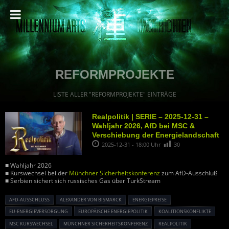
REFORMPROJEKTE
LISTE ALLER "REFORMPROJEKTE" EINTRÄGE
Realpolitik | SERIE – 2025-12-31 –
Wahljahr 2026, AfD bei MSC &
Verschiebung der Energielandschaft
2025-12-31 - 18:00 Uhr
30
■ Wahljahr 2026
■ Kurswechsel bei der
Münchner Sicherheitskonferenz
zum AfD-Ausschluß
■ Serbien sichert sich russisches Gas über TurkStream
AFD-AUSSCHLUSS
ALEXANDER VON BISMARCK
ENERGIEPREISE
EU-ENERGIEVERSORGUNG
EUROPÄISCHE ENERGIEPOLITIK
KOALITIONSKONFLIKTE
MSC KURSWECHSEL
MÜNCHNER SICHERHEITSKONFERENZ
REALPOLITIK