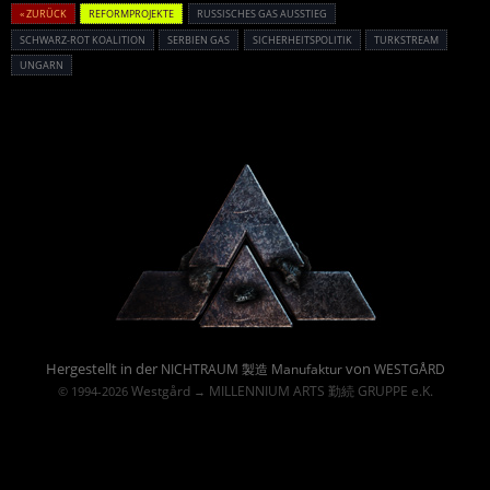
« ZURÜCK
REFORMPROJEKTE
RUSSISCHES GAS AUSSTIEG
SCHWARZ-ROT KOALITION
SERBIEN GAS
SICHERHEITSPOLITIK
TURKSTREAM
UNGARN
Powered By :
Hergestellt in der
von
NICHTRAUM 製造 Manufaktur
WESTGÅRD
Westgård
MILLENNIUM ARTS 勤続 GRUPPE e.K.
© 1994-2026
→