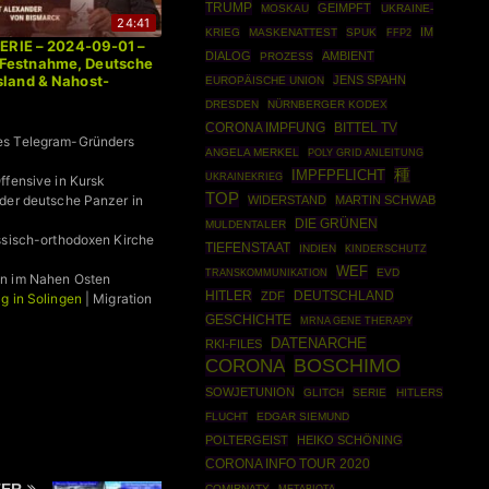
TRUMP
GEIMPFT
MOSKAU
UKRAINE-
24:41
IM
KRIEG
MASKENATTEST
SPUK
FFP2
 SERIE – 2024-09-01 –
DIALOG
AMBIENT
PROZESS
Festnahme, Deutsche
sland & Nahost-
JENS SPAHN
EUROPÄISCHE UNION
DRESDEN
NÜRNBERGER KODEX
BITTEL TV
CORONA IMPFUNG
s Telegram-Gründers
ANGELA MERKEL
POLY GRID ANLEITUNG
種
IMPFPFLICHT
UKRAINEKRIEG
ffensive in Kursk
TOP
der deutsche Panzer in
WIDERSTAND
MARTIN SCHWAB
DIE GRÜNEN
MULDENTALER
ssisch-orthodoxen Kirche
TIEFENSTAAT
INDIEN
KINDERSCHUTZ
WEF
EVD
TRANSKOMMUNIKATION
n im Nahen Osten
HITLER
DEUTSCHLAND
ZDF
g in Solingen
| Migration
GESCHICHTE
MRNA GENE THERAPY
DATENARCHE
RKI-FILES
CORONA
BOSCHIMO
SOWJETUNION
GLITCH
SERIE
HITLERS
FLUCHT
EDGAR SIEMUND
POLTERGEIST
HEIKO SCHÖNING
CORONA INFO TOUR 2020
COMIRNATY