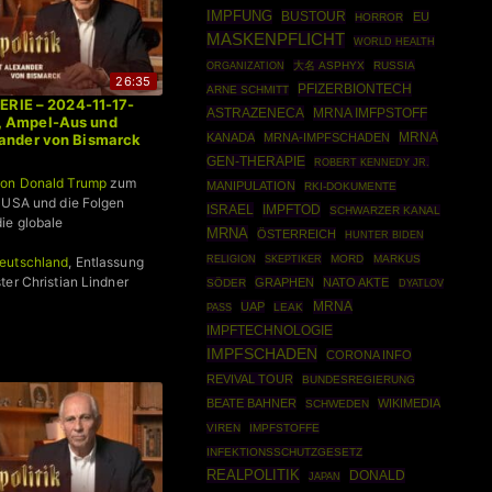
IMPFUNG
BUSTOUR
EU
HORROR
MASKENPFLICHT
WORLD HEALTH
ORGANIZATION
大名 ASPHYX
RUSSIA
26:35
PFIZERBIONTECH
ARNE SCHMITT
SERIE – 2024-11-17-
ASTRAZENECA
MRNA IMFPSTOFF
, Ampel-Aus und
MRNA
KANADA
MRNA-IMPFSCHADEN
xander von Bismarck
GEN-THERAPIE
ROBERT KENNEDY JR.
von Donald Trump
zum
MANIPULATION
RKI-DOKUMENTE
 USA und die Folgen
ISRAEL
IMPFTOD
SCHWARZER KANAL
ie globale
MRNA
ÖSTERREICH
HUNTER BIDEN
SKEPTIKER
MORD
MARKUS
RELIGION
eutschland
, Entlassung
ter Christian Lindner
GRAPHEN
NATO AKTE
SÖDER
DYATLOV
MRNA
UAP
LEAK
PASS
IMPFTECHNOLOGIE
IMPFSCHADEN
CORONA INFO
REVIVAL TOUR
BUNDESREGIERUNG
BEATE BAHNER
WIKIMEDIA
SCHWEDEN
VIREN
IMPFSTOFFE
INFEKTIONSSCHUTZGESETZ
REALPOLITIK
DONALD
JAPAN