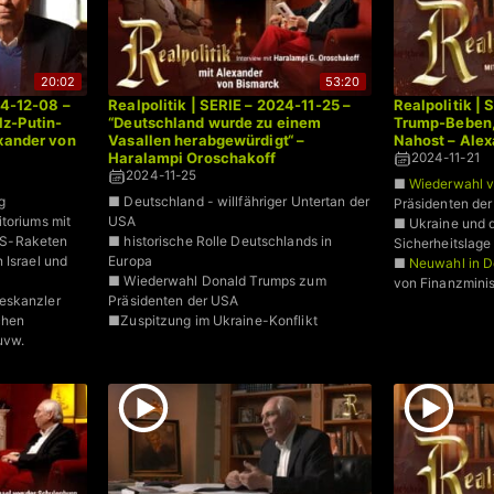
20:02
53:20
24-12-08 –
Realpolitik | SERIE – 2024-11-25 –
Realpolitik | 
z-Putin-
“Deutschland wurde zu einem
Trump-Beben
exander von
Vasallen herabgewürdigt“ –
Nahost – Ale
Haralampi Oroschakoff
2024-11-21
2024-11-25
■
Wiederwahl 
g
■ Deutschland - willfähriger Untertan der
Präsidenten der
toriums mit
USA
■ Ukraine und d
S-Raketen
■ historische Rolle Deutschlands in
Sicherheitslage
 Israel und
Europa
■
Neuwahl in D
■ Wiederwahl Donald Trumps zum
von Finanzminis
eskanzler
Präsidenten der USA
chen
■Zuspitzung im Ukraine-Konflikt
uvw.