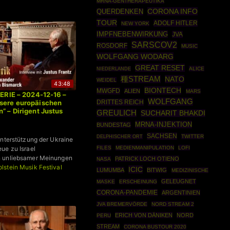
MRNA-GENTHERAPEUTIKA
CORONA INFO
QUERDENKEN
TOUR
ADOLF HITLER
NEW YORK
IMPFNEBENWIRKUNG
JVA
SARSCOV2
ROSDORF
MUSIC
WOLFGANG WODARG
GREAT RESET
ALICE
NIEDERLANDE
種STREAM
NATO
WEIDEL
43:48
BIONTECH
MWGFD
ALIEN
MARS
SERIE – 2024-12-16 –
WOLFGANG
DRITTES REICH
nsere europäischen
” – Dirigent Justus
GREULICH
SUCHARIT BHAKDI
MRNA-INJEKTION
BUNDESTAG
SACHSEN
TWITTER
DELPHISCHER ORT
Unterstützung der Ukraine
FILES
MEDIENMANIPULATION
LOFI
ue zu Israel
 unliebsamer Meinungen
PATRICK LOCH OTIENO
NASA
lstein Musik Festival
ICIC
LUMUMBA
BITWIG
MEDIZINISCHE
GELEUGNET
MASKE
ERSCHEINUNG
CORONA-PANDEMIE
ARGENTINIEN
JVA BREMERVÖRDE
NORD STREAM 2
ERICH VON DÄNIKEN
NORD
PERU
STREAM
CORONA BUSTOUR 2020