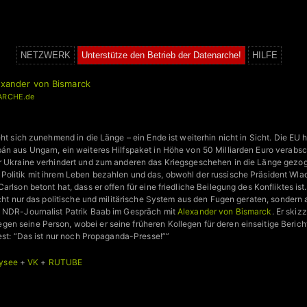
NETZWERK
Unterstütze den Betrieb der Datenarche!
HILFE
lexander von Bismarck
ARCHE.de
L
eht sich zunehmend in die Länge – ein Ende ist weiterhin nicht in Sicht. Die EU h
án aus Ungarn, ein weiteres Hilfspaket in Höhe von 50 Milliarden Euro verabs
er Ukraine verhindert und zum anderen das Kriegsgeschehen in die Länge gezog
olitik mit ihrem Leben bezahlen und das, obwohl der russische Präsident Wladim
arlson betont hat, dass er offen für eine friedliche Beilegung des Konfliktes is
icht nur das politische und militärische System aus den Fugen geraten, sondern
e NDR-Journalist Patrik Baab im Gespräch mit
Alexander von Bismarck
. Er skiz
 seine Person, wobei er seine früheren Kollegen für deren einseitige Berichter
fest: “Das ist nur noch Propaganda-Presse!””
ysee
+
VK
+
RUTUBE