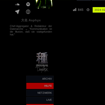
845
2024-0
大名 Asphyx
Chef-Aggregator & Redakteur der
Datenarche → "Kommunikation ist
die Illusion, daß sie stattgefunden
hat."
ARCHIV
HILFE
NETZWERK
LIVE