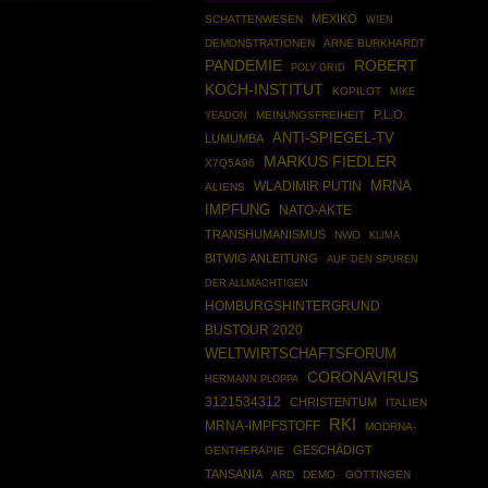
MEXIKO
SCHATTENWESEN
WIEN
DEMONSTRATIONEN
ARNE BURKHARDT
PANDEMIE
ROBERT
POLY GRID
KOCH-INSTITUT
KOPILOT
MIKE
P.L.O.
MEINUNGSFREIHEIT
YEADON
ANTI-SPIEGEL-TV
LUMUMBA
MARKUS FIEDLER
X7Q5A96
MRNA
WLADIMIR PUTIN
ALIENS
IMPFUNG
NATO-AKTE
TRANSHUMANISMUS
NWO
KLIMA
BITWIG ANLEITUNG
AUF DEN SPUREN
DER ALLMÄCHTIGEN
HOMBURGSHINTERGRUND
BUSTOUR 2020
WELTWIRTSCHAFTSFORUM
CORONAVIRUS
HERMANN PLOPPA
3121534312
CHRISTENTUM
ITALIEN
RKI
MRNA-IMPFSTOFF
MODRNA-
GESCHÄDIGT
GENTHERAPIE
TANSANIA
ARD
DEMO
GÖTTINGEN