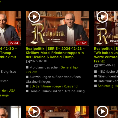
e
27:33
25:52
24-12-30 –
Realpolitik | SERIE – 2024-12-23 –
Realpolitik | 
 Trump-
Kirillow-Mord, Friedenstruppen in
“Wir haben u
blick mit
der Ukraine & Donald Trump
Werte verraten
Frantz
2025-02-01
2025-01-28
■ Mord am russischen
General Igor
 Ereignisse
■ militärische 
Kirillow
■ Nibelungentre
■ Auswirkungen auf den Verlauf des
 Osten
■ Unterdrücken
Ukraine-Krieges
■
Schleswig-Ho
■
EU-Sanktionen gegen Russland
in den USA
■ Donald Trump und der Ukraine-Krieg
ssange