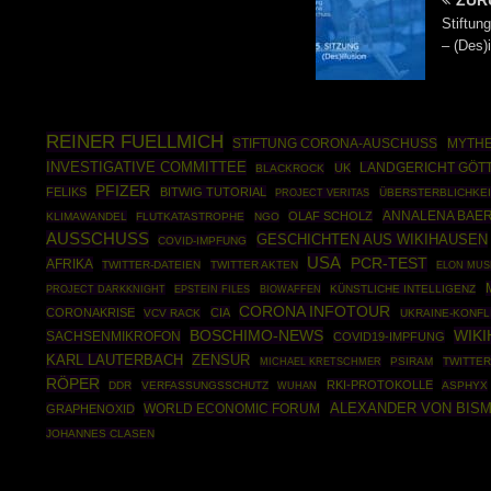
ZUR
Stiftun
– (Des)i
REINER FUELLMICH
STIFTUNG CORONA-AUSCHUSS
MYTHE
INVESTIGATIVE COMMITTEE
UK
LANDGERICHT GÖT
BLACKROCK
PFIZER
FELIKS
BITWIG TUTORIAL
ÜBERSTERBLICHKEI
PROJECT VERITAS
ANNALENA BAE
OLAF SCHOLZ
KLIMAWANDEL
FLUTKATASTROPHE
NGO
AUSSCHUSS
GESCHICHTEN AUS WIKIHAUSEN
COVID-IMPFUNG
USA
PCR-TEST
AFRIKA
TWITTER-DATEIEN
TWITTER AKTEN
ELON MUS
PROJECT DARKKNIGHT
EPSTEIN FILES
BIOWAFFEN
KÜNSTLICHE INTELLIGENZ
CORONA INFOTOUR
CORONAKRISE
CIA
VCV RACK
UKRAINE-KONFL
BOSCHIMO-NEWS
WIK
SACHSENMIKROFON
COVID19-IMPFUNG
ZENSUR
KARL LAUTERBACH
PSIRAM
TWITTER
MICHAEL KRETSCHMER
RÖPER
RKI-PROTOKOLLE
DDR
VERFASSUNGSSCHUTZ
ASPHYX
WUHAN
ALEXANDER VON BIS
WORLD ECONOMIC FORUM
GRAPHENOXID
JOHANNES CLASEN