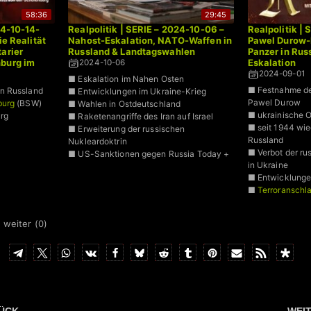
58:36
29:45
24-10-14-
Realpolitik | SERIE – 2024-10-06 –
Realpolitik |
ie Realität
Nahost-Eskalation, NATO-Waffen in
Pawel Durow-
arier
Russland & Landtagswahlen
Panzer in Rus
nburg im
Eskalation
2024-10-06
2024-09-01
■ Eskalation im Nahen Osten
■ Festnahme de
n Russland
■ Entwicklungen im Ukraine-Krieg
Pawel Durow
burg
(BSW)
■ Wahlen in Ostdeutschland
■ ukrainische O
rg
■ Raketenangriffe des Iran auf Israel
■ seit 1944 wie
■ Erweiterung der russischen
Russland
Nukleardoktrin
■ Verbot der ru
■ US-Sanktionen gegen Russia Today +
in Ukraine
■ Entwicklunge
■
Terroranschla
 weiter (
0
)