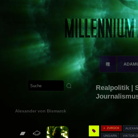
種
ADAM
Realpolitik |
Journalismu
Alexander von Bismarck
« ZURÜCK
ALEXAN
UNGARN
VIKTOR 