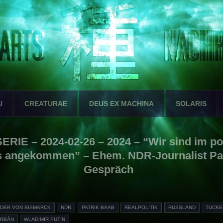
U
CREATURAE
DEUS EX MACHINA
SOLARIS
 SERIE – 2024-02-26 – 2024 – “Wir sind im p
s angekommen” – Ehem. NDR-Journalist Pat
Gespräch
DER VON BISMARCK
NDR
PATRIK BAAB
REALPOLITIK
RUSSLAND
TUCKE
ORBÁN
WLADIMIR PUTIN