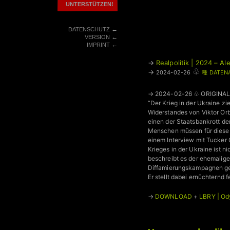
UNTERSTÜTZEN!
←
DATENSCHUTZ
←
VERSION
←
IMPRINT
→
Realpolitik | 2024 – A
♧
→
2024-02-26
種 DATEN
→ 2024-02-26 ♧ ORIGINA
“Der Krieg in der Ukraine zi
Widerstandes von Viktor Orb
einen der Staatsbankrott d
Menschen müssen für diese P
einem Interview mit Tucker C
Krieges in der Ukraine ist n
beschreibt es der ehemalig
Diffamierungskampagnen gegen
Er stellt dabei ernüchternd 
→
DOWNLOAD
+
LBRY | Od