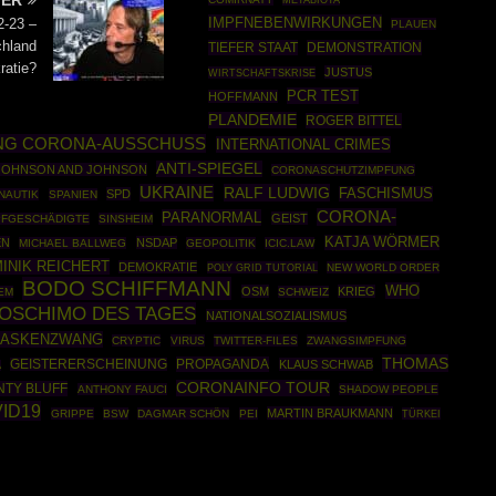
TER
METABIOTA
IMPFNEBENWIRKUNGEN
2-23 –
PLAUEN
chland
TIEFER STAAT
DEMONSTRATION
ratie?
JUSTUS
WIRTSCHAFTSKRISE
PCR TEST
HOFFMANN
PLANDEMIE
ROGER BITTEL
NG CORONA-AUSSCHUSS
INTERNATIONAL CRIMES
ANTI-SPIEGEL
JOHNSON AND JOHNSON
CORONASCHUTZIMPFUNG
UKRAINE
RALF LUDWIG
FASCHISMUS
SPD
NAUTIK
SPANIEN
CORONA-
PARANORMAL
GEIST
PFGESCHÄDIGTE
SINSHEIM
KATJA WÖRMER
EN
NSDAP
MICHAEL BALLWEG
GEOPOLITIK
ICIC.LAW
INIK REICHERT
DEMOKRATIE
POLY GRID TUTORIAL
NEW WORLD ORDER
BODO SCHIFFMANN
WHO
OSM
KRIEG
EM
SCHWEIZ
OSCHIMO DES TAGES
NATIONALSOZIALISMUS
ASKENZWANG
CRYPTIC
VIRUS
TWITTER-FILES
ZWANGSIMPFUNG
THOMAS
PROPAGANDA
GEISTERERSCHEINUNG
KLAUS SCHWAB
A
CORONAINFO TOUR
TY BLUFF
ANTHONY FAUCI
SHADOW PEOPLE
ID19
MARTIN BRAUKMANN
GRIPPE
BSW
DAGMAR SCHÖN
PEI
TÜRKEI