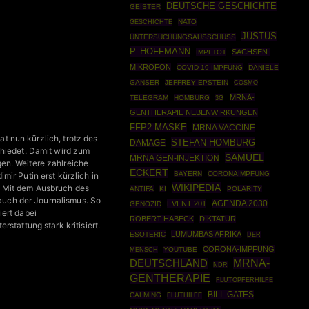
DEUTSCHE GESCHICHTE
GEISTER
GESCHICHTE
NATO
JUSTUS
UNTERSUCHUNGSAUSSCHUSS
P. HOFFMANN
SACHSEN-
IMPFTOT
MIKROFON
COVID-19-IMPFUNG
DANIELE
GANSER
JEFFREY EPSTEIN
COSMO
MRNA-
TELEGRAM
HOMBURG
3G
GENTHERAPIE NEBENWIRKUNGEN
FFP2 MASKE
MRNA VACCINE
at nun kürzlich, trotz des
STEFAN HOMBURG
DAMAGE
chiedet. Damit wird zum
SAMUEL
MRNA GEN-INJEKTION
en. Weitere zahlreiche
ECKERT
BAYERN
CORONAIMPFUNG
ir Putin erst kürzlich in
WIKIPEDIA
t. Mit dem Ausbruch des
ANTIFA
KI
POLARITY
 auch der Journalismus. So
AGENDA 2030
EVENT 201
GENOZID
ziert dabei
ROBERT HABECK
DIKTATUR
stattung stark kritisiert.
LUMUMBAS AFRIKA
ESOTERIC
DER
CORONA-IMPFUNG
YOUTUBE
MENSCH
MRNA-
DEUTSCHLAND
NDR
GENTHERAPIE
FLUTOPFERHILFE
BILL GATES
CALMING
FLUTHILFE