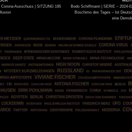
ÜCK
WEI
g Corona-Ausschuss | SITZUNG 195
Bodo Schiffmann | SERIE – 2024-0
llusion
Boschimo des Tages – Ist Deuts
eine Demok
STIFTU
N METZGER
BUNDESWEHR
CORONA-PLANDEMIE
QUERDENKEN 711
CORONA VIRUS
TINGEN
B0108
AHRWEILER
DÄMON
WILHELM DOMKE-SCHULZ
AFRIKANISCHER KONTINENT
ROBERT-KOCH INSTITUT
T
THÜRINGEN
PRÄ-ASTRO
RBOCK
DEEP STATE
MRNA VACCINE
MRNA-TECHNOLOGIE
NORD STREAM 1
IM
HIGH NOON
CHRISTOF MISERÉ
AUSTRALI
MARKUS HAINTZ
ANTISEMITISMUS
RUSSLAND
DOM
MYSTERY KURZMELDUNGEN
K
2G
PARANORMALER ORT
VIVIANE FISCHER
MRNA-IMPFSTOFFE
COVID19-IMPFSTOFFE
IMMUNSYST
B
ANTONIA FISCHER
FBI
IKT
MÜNCHEN
種DEUS
DJATLOW PASS
DYATLOW PASS
IHAUSEN
DIRK POHLMANN
M
CHINA
FRANKREICH
SYMBOLS
KREBS
DIVI
ÄGYPTEN
BERLIN
CHRISTIAN DROSTEN
FILES
ERICH VON DAENIKEN
TANZANI
UFO
LOCKDOWN
COUN
FRIEDRICH MERZ
PAUL-EHRLICH INSTITUT
INTERVIEW
COV
MARCK
MODERNA
TWITTER
GENTHERAPIE
IMPFZWANG
POLIZEIGEWALT