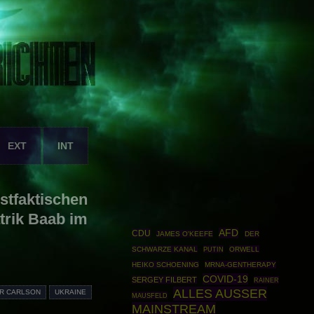
EXT
INT
ostfaktischen
rik Baab im
AFD
CDU
JAMES O'KEEFE
DER
SCHWARZE KANAL
PUTIN
ORWELL
HEIKO SCHOENING
MRNA-GENTHERAPY
COVID-19
SERGEY FILBERT
RAINER
ALLES AUSSER
R CARLSON
UKRAINE
MAUSFELD
MAINSTREAM