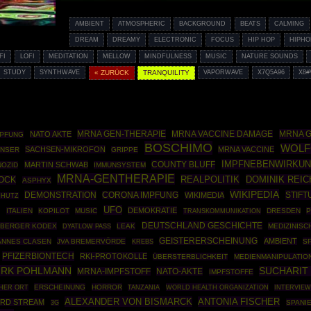
AMBIENT
ATMOSPHERIC
BACKGROUND
BEATS
CALMING
DREAM
DREAMY
ELECTRONIC
FOCUS
HIP HOP
HIPHO
FI
LOFI
MEDITATION
MELLOW
MINDFULNESS
MUSIC
NATURE SOUNDS
STUDY
SYNTHWAVE
« ZURÜCK
TRANQUILITY
VAPORWAVE
X7Q5A96
X8#
MRNA GEN-THERAPIE
MRNA G
NATO AKTE
MRNA VACCINE DAMAGE
PFUNG
BOSCHIMO
WOLF
SACHSEN-MIKROFON
MRNA VACCINE
ANSER
GRIPPE
IMPFNEBENWIRKU
COUNTY BLUFF
MARTIN SCHWAB
OZID
IMMUNSYSTEM
MRNA-GENTHERAPIE
REALPOLITIK
DOMINIK REI
OCK
ASPHYX
WIKIPEDIA
DEMONSTRATION
STIF
CORONA IMPFUNG
WIKIMEDIA
CHUTZ
UFO
R
DEMOKRATIE
ITALIEN
KOPILOT
MUSIC
DRESDEN
P
TRANSKOMMUNIKATION
DEUTSCHLAND GESCHICHTE
BERGER KODEX
LEAK
MEDIZINISC
DYATLOW PASS
GEISTERERSCHEINUNG
AMBIENT
ANNES CLASEN
JVA BREMERVÖRDE
S
KREBS
PFIZERBIONTECH
RKI-PROTOKOLLE
ÜBERSTERBLICHKEIT
MEDIENMANIPULATIO
IRK POHLMANN
SUCHARIT
NATO-AKTE
MRNA-IMPFSTOFF
IMPFSTOFFE
ERSCHEINUNG
HORROR
WORLD HEALTH ORGANIZATION
HER ORT
TANZANIA
INTERVIEW
ALEXANDER VON BISMARCK
ANTONIA FISCHER
RD STREAM
SPANI
3G