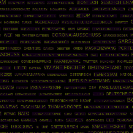
AM
BIONTECH
GESCHICHTEN A
NEW YORK
IMPFZWANG
JEFFREY EPSTEIN
AUSTRALIEN
ERICH VON DÄNIKEN
ZD
RFASSUNGSSCHUTZ
POLARITY
BIOWAFFEN
種TOP
ORD STREAM 2
COVID19-IMPFSTOFFE
SYMBOLS
NORD STREAM 1
EUROPÄI
AGENDA 2030
MYSTERY KURZMELDUNGEN
N
HOMBURG
TÜRKEI
IMPFTOT
BUNDESWEHR
MEXIKO
PATR
Z
POLY GRID
大名 ASPHYX
BSW
COVID-19-IMPFUNG
CORONA-AUSSCHUSS
M
WEF
A
PEI
TWITTER-DATEIEN
MARKUS SÖDER
SARS
WIDERSTAND
GENTHERAPIE
ICE WEIDEL
DAGMAR SCHÖN
DER MENSCH
MASKENZWANG
PCR T
BERT HABECK
EVENT 201
KRIEG
DÄMON
GEISTER
SCHUSS
MRNA-GENTHERAPIE NEBENWIRKUNGEN
HEIKO SCHÖNING
NWO
PARANORMAL
COVID19-IMPFUNG
TWITTER
RKI-FILES
 DARKKNIGHT
MÜNCHEN
VIVIANE FISCHER
DEUTSCHLAND
HITLER
PRO
KREICH
BAYERN
R 2020
TIEFER STAAT
LUMUMBAS AFRIKA
ÖSTERREICH
NATION
NIEDERLANDE
JUSTUS P. HOFFMANN
PFUNG
MARTIN BR
AHRWEILER
DER SCHWARZE KANAL
LUDWIG
MRNA IMFPSTOFF
KARL LAUTERBA
OSM
PSIRAM
TWITTER-FILES
DEUTSCHE G
FELIKS
ICIC.LAW
UKRAINEKRIEG
UKRAINE-KRIEG
HITLERS FLUCHT
B
FRIEDRICH MERZ
NSDAP
W PEOPLE
NEW WORLD ORDER
ERICH VON DAENIKEN
MO-NEWS
THOMAS RÖPER
FASCHISMUS
MRNA IMPFTECHNOLOGIE
M
NATO
BITWIG
FLUTKATASTROPHE
GLITCH
MRNA-GENTHERAPEUTIKA
A
KLIMA
SACHSEN
CDU
GRAPHEN
CORONA-
ORWELL
PUTIN
GÖTTINGEN
ECT VERITAS
SAMUEL ECKERT
RCHE
LOCKDOWN
DRITTES REICH
BI
UAP
MARS
2G