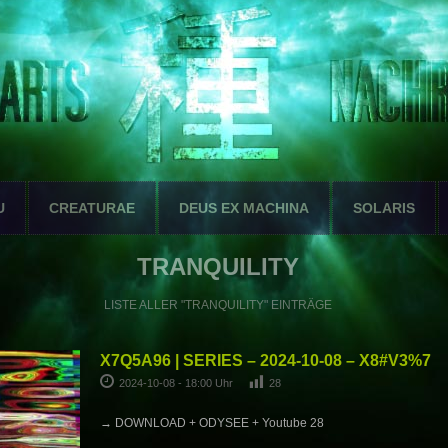
U
CREATURAE
DEUS EX MACHINA
SOLARIS
TRANQUILITY
LISTE ALLER "TRANQUILITY" EINTRÄGE
X7Q5A96 | SERIES – 2024-10-08 – X8#V3%7
2024-10-08 - 18:00 Uhr
28
→ DOWNLOAD + ODYSEE + Youtube 28