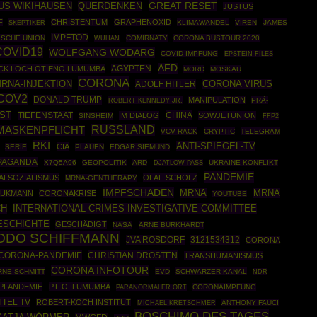
GREAT RESET
US WIKIHAUSEN
QUERDENKEN
JUSTUS
F
CHRISTENTUM
GRAPHENOXID
SKEPTIKER
KLIMAWANDEL
VIREN
JAMES
IMPFTOD
SCHE UNION
COMIRNATY
CORONA BUSTOUR 2020
WUHAN
COVID19
WOLFGANG WODARG
COVID-IMPFUNG
EPSTEIN FILES
AFD
ÄGYPTEN
ICK LOCH OTIENO LUMUMBA
MORD
MOSKAU
CORONA
RNA-INJEKTION
CORONA VIRUS
ADOLF HITLER
COV2
DONALD TRUMP
MANIPULATION
ROBERT KENNEDY JR.
PRÄ-
EST
CHINA
TIEFENSTAAT
IM DIALOG
SOWJETUNION
SINSHEIM
FFP2
RUSSLAND
MASKENPFLICHT
VCV RACK
CRYPTIC
TELEGRAM
RKI
ANTI-SPIEGEL-TV
CIA
SERIE
PLAUEN
EDGAR SIEMUND
PAGANDA
X7Q5A96
GEOPOLITIK
ARD
UKRAINE-KONFLIKT
DJATLOW PASS
PANDEMIE
ALSOZIALISMUS
OLAF SCHOLZ
MRNA-GENTHERAPY
IMPFSCHADEN
MRNA
MRNA
AUKMANN
CORONAKRISE
YOUTUBE
INTERNATIONAL CRIMES INVESTIGATIVE COMMITTEE
CH
ESCHICHTE
GESCHÄDIGT
NASA
ARNE BURKHARDT
ODO SCHIFFMANN
JVA ROSDORF
3121534312
CORONA
CORONA-PANDEMIE
CHRISTIAN DROSTEN
TRANSHUMANISMUS
CORONA INFOTOUR
RNE SCHMITT
EVD
SCHWARZER KANAL
NDR
PLANDEMIE
P.L.O. LUMUMBA
CORONAIMPFUNG
PARANORMALER ORT
TTEL TV
ROBERT-KOCH INSTITUT
ANTHONY FAUCI
MICHAEL KRETSCHMER
BOSCHIMO DES TAGES