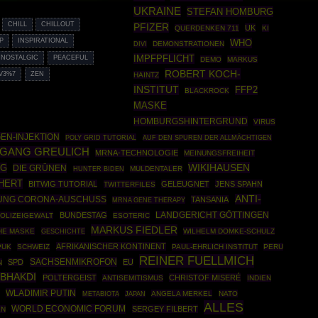
UKRAINE
STEFAN HOMBURG
CHILL
CHILLOUT
PFIZER
UK
QUERDENKEN 711
KI
P
INSPIRATIONAL
WHO
DEMONSTRATIONEN
DIVI
IMPFPFLICHT
NOSTALGIC
PEACEFUL
DEMO
MARKUS
ROBERT KOCH-
V3%7
ZEN
HAINTZ
INSTITUT
FFP2
BLACKROCK
MASKE
HOMBURGSHINTERGRUND
VIRUS
EN-INJEKTION
POLY GRID TUTORIAL
AUF DEN SPUREN DER ALLMÄCHTIGEN
GANG GREULICH
MRNA-TECHNOLOGIE
MEINUNGSFREIHEIT
WIKIHAUSEN
NG
DIE GRÜNEN
MULDENTALER
HUNTER BIDEN
CHERT
BITWIG TUTORIAL
GELEUGNET
JENS SPAHN
TWITTERFILES
ANTI-
TUNG CORONA-AUSCHUSS
TANSANIA
MRNA GENE THERAPY
BUNDESTAG
LANDGERICHT GÖTTINGEN
OLIZEIGEWALT
ESOTERIC
MARKUS FIEDLER
HE MASKE
GESCHICHTE
WILHELM DOMKE-SCHULZ
AFRIKANISCHER KONTINENT
PUK
SCHWEIZ
PAUL-EHRLICH INSTITUT
PERU
REINER FUELLMICH
SACHSENMIKROFON
SPD
EU
N
 BHAKDI
POLTERGEIST
CHRISTOF MISERÉ
ANTISEMITISMUS
INDIEN
WLADIMIR PUTIN
ANGELA MERKEL
NATO
METABIOTA
JAPAN
ALLES
WORLD ECONOMIC FORUM
SERGEY FILBERT
EN