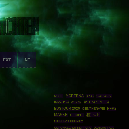
EXT
INT
MODERNA
CORONA-
MUSIC
SPUK
ASTRAZENECA
IMPFUNG
WUHAN
BUSTOUR 2020
FFP2
GENTHERAPIE
種TOP
MASKE
GEIMPFT
MEINUNGSFREIHEIT
CORONASCHUTZIMPFUNG
DJATLOW PASS