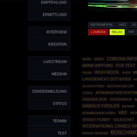
EMPFEHLUNG
ERMITTLUNG
INSTRUMENTAL
JAZZ
LO 
INTERVIEW
« ZURÜCK
RELAX
SAD
KREATION
CORONA INF
GEIST
MORD
LIVESTREAM
MRNA IMPFUNG
PCR TEST
HIGH NOON
M
KREBS
JAPAN
MEDIUM
LANDGERICHT GÖTTINGEN
W
ALLMÄCHTIGEN
DELPHISCHER ORT
SONDERMELDUNG
AFRIKANISCHER KONTIN
COSMO
AGENDA 2030
ÖSTERREICH
W
STATUS
MARKUS FIEDLER
BAYERN
WEF
HEI
NÜRNBERGER KODEX
SERGEY FILBERT
GELEUGNET
TERMIN
INTERNATIONAL CRIMES I
BOSCHIMO
TEST
EDGAR SIEMUND