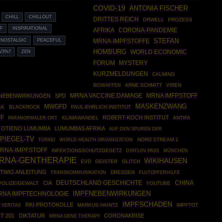
COVID-19
ANTONIA FISCHER
CHILL
CHILLOUT
DRITTES REICH
ORWELL
PROZESS
P
INSPIRATIONAL
AFRIKA
CORONA-PANDEMIE
STEFAN
NOSTALGIC
PEACEFUL
MRNA-IMPFSTOFFE
HOMBURG
WORLD ECONOMIC
V3%7
ZEN
FORUM
MYSTERY
KURZMELDUNGEN
CALMING
BIOWAFFEN
ARNE SCHMITT
VIREN
MRNA IMFPSTOFF
 NEBENWIRKUNGEN
SPD
MRNA VACCINE DAMAGE
MASKENZWANG
MWGFD
AK
BLACKROCK
PAUL-EHRLICH INSTITUT
FF
ROBERT-KOCH INSTITUT
KLIMAWANDEL
ANTIFA
PARANORMALER ORT
H OTIENO LUMUMBA
LUMUMBAS AFRIKA
AUF DEN SPUREN DER
SPIEGEL-TV
TÜRKEI
WORLD HEALTH ORGANIZATION
NORD STREAM 1
RNA-IMPFSTOFF
INFEKTIONSSCHUTZGESETZ
MÜNCHEN
DYATLOV PASS
RNA-GENTHERAPIE
WIKIHAUSEN
EVD
GEISTER
GLITCH
ITWIG ANLEITUNG
DRESDEN
TRANSKOMMUNIKATION
FLUTOPFERHILFE
DEUTSCHLAND GESCHICHTE
CHINA
CIA
POLIZEIGEWALT
YOUTUBE
IMPFNEBENWIRKUNGEN
RNA IMPFTECHNOLOGIE
IMPFSCHADEN
RKI-PROTOKOLLE
MARKUS HAINTZ
IMPFTOT
 VERITAS
T 201
DIKTATUR
CORONAKRISE
MRNA GENE THERAPY