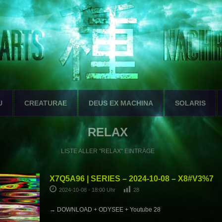
U
CREATURAE
DEUS EX MACHINA
SOLARIS
RELAX
LISTE ALLER "RELAX" EINTRÄGE
X7Q5A96 | SERIES – 2024-10-08 – X8#V3%7
2024-10-08 - 18:00 Uhr
28
→ DOWNLOAD + ODYSEE + Youtube 28