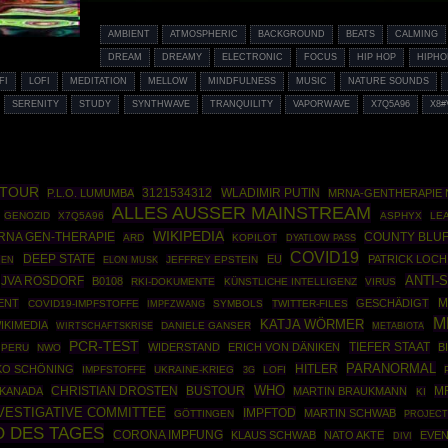
AMBIENT
ATMOSPHERIC
BACKGROUND
BEATS
CALMING
DREAM
DREAMY
ELECTRONIC
FOCUS
HIP HOP
HIPHO
FI
LOFI
MEDITATION
MELLOW
MINDFULNESS
MUSIC
NATURE SOUNDS
SERENITY
STUDY
SYNTHWAVE
TRANQUILITY
VAPORWAVE
X7Q5A96
X8#
OTOUR
3121534312
WLADIMIR PUTIN
P.L.O. LUMUMBA
MRNA-GENTHERAPIE
ALLES AUSSER MAINSTREAM
GENOZID
X7Q5A96
ASPHYX
LE
WIKIPEDIA
RNA GEN-THERAPIE
COUNTY BLU
ARD
KOPILOT
DYATLOW PASS
COVID19
DEEP STATE
EU
PATRICK LOC
JEFFREY EPSTEIN
IEN
ELON MUSK
ANTI-
JVA ROSDORF
B0108
RKI-DOKUMENTE
KÜNSTLICHE INTELLIGENZ
VIRUS
ENT
GESCHÄDIGT
M
COVID19-IMPFSTOFFE
IMPFZWANG
SYMBOLS
TWITTER-FILES
M
KATJA WÖRMER
IKIMEDIA
WIRTSCHAFTSKRISE
DANIELE GANSER
METABIOTA
PCR-TEST
TIEFER STAAT
WIDERSTAND
ERICH VON DÄNIKEN
B
PERU
NWO
PARANORMAL
HITLER
KO SCHÖNING
IMPFSTOFFE
UKRAINE-KRIEG
LOFI
3G
WHO
CHRISTIAN DROSTEN
BUSTOUR
M
KANADA
MARTIN BRAUKMANN
KI
NVESTIGATIVE COMMITTEE
IMPFTOD
MARTIN SCHWAB
GÖTTINGEN
PROJECT
 DES TAGES
CORONA IMPFUNG
KLAUS SCHWAB
NATO AKTE
EVEN
DIVI