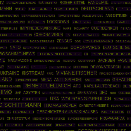
PANDEMIE
 TV
ROGER BITTEL
SCHWARZER KANAL
大名 ASPHYX
EPSTEIN FILE
LMANN
DEUTSCHLAND
PFIZER
NSDAP
BEATE BAHNER
SOWJETUNION
ARGENTINIEN
ERAPEUTIKA
VERFASSUNGSSCHUTZ
IMMUNSYSTEM
ALICE WEIDEL
LOCKDOWN
BUNDESTAG
GRAPHE
CORONAIMPFUNG
THÜRINGEN
HUNTER BIDEN
IMPFNEBENWIRKUNG
QUERDENKEN
ITTER FILES
MARS
POLARITY
PSIRA
CORONA VIRUS
FBI
EUROPÄISCHE UNION
SCHATTENWESEN
MICHAEL BALLWEG
ZENSUR
SHINTERGRUND
COVID19-IMPFUNG
NORD STREAM 2
DDR
DER SCHW
NATO
CORONAVIRUS
DEUTSCHE GE
WEIZ
MASKENATTEST
DER MENSCH
BOSCHIMO-NEWS
CORONA INFO TOUR 2020
UK
JOHNSON AND JOHNSO
MIE
SACHSEN
FASCH
MRNA VACCINE
SHADOW PEOPLE
MOSKAU
COMIRNATY
MP
DEMONSTRATION
POLTERGEIST
RKI-FILES
POLY GRID
ANTH
KINDERSCHUTZ
VIVIANE FISCHER
UKRAINE
種STREAM
FFP2
PROJECT DARKKNIGH
LAND
GREAT R
MRNA
ANTI-SPIEGEL
COVID-IMPFUNG
ANTISEMITISMUS
REINER FUELLMICH
AFD
KARL LAUTERBACH
BER
NNES CLASEN
HIMO
UFO
ÄGYPTEN
UAP
JENS SPAHN
QUERDE
MICHAEL KRETSCHMER
NDR
USA
WOLFGANG GREULICH
ADOLF HITLER
MRNA-TEC
D
TELEGRAM
O SCHIFFMANN
THOMAS RÖPER
CHRISTOF MISERÉ
FLUTKATAST
GESCHICHTEN AUS WIKIHAUSEN
DIALOG
FRANKREICH
MANIPULATION
CO
PROPAGANDA
CHRISTENTUM
MEDIZINISCHE MASKE
BUNDESREGIERUNG
LFE
MI
DEMOKRATIE
NATIONALSOZIALISMUS
NS
GEOPOLITIK
ZWANGSIMPFUNG
HEIKO S