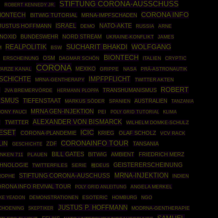
STIFTUNG CORONA-AUSSCHUSS
S
ROBERT KENNEDY JR.
CORONA INFO
BIONTECH
BITWIG TUTORIAL
MRNA-IMPFSCHADEN
ISRAEL
NATO-AKTE
JUSTUS HOFFMANN
DEMO
RUSSIA
ARNE
NOXID
BUNDESWEHR
NORD STREAM
UKRAINE-KONFLIKT
JAMES
WOLFGANG
REALPOLITIK
SUCHARIT BHAKDI
M
BSW
BIONTECH
OSM
ERSCHEINUNG
DAGMAR SCHÖN
ITALIEN
CRYPTIC
CORONA
MEXIKO
ARZE KANAL
GRIPPE
NASA
PRÄ-ASTRONAUTIK
SCHICHTE
IMPFPFLICHT
MRNA-GENTHERAPY
TWITTER AKTEN
ROBERT
N
TRANSHUMANISMUS
JVA BREMERVÖRDE
HERMANN PLOPPA
ISMUS
TIEFENSTAAT
AUSTRALIEN
MARKUS SÖDER
SPANIEN
TANZANIA
MRNA GEN-INJEKTION
ONY FAUCI
PEI
POLY GRID TUTORIAL
KLIMA
ALEXANDER VON BISMARCK
TWITTER
T
WILHELM DOMKE-SCHULZ
ESET
ICIC
CORONA-PLANDEMIE
KRIEG
OLAF SCHOLZ
VCV RACK
CORONAINFO TOUR
LIN
ZDF
TANSANIA
GESCHICHTE
BILL GATES
BITWIG
AMBIENT
FRIEDRICH MERZ
NKEN 711
PLAUEN
HNOLOGIE
GEISTERERSCHEINUNG
TWITTERFILES
SERIE
種DEUS
MRNA-INJEKTION
STIFTUNG CORONA-AUSCHUSS
ROPHE
INDIEN
RONA INFO REVIVAL TOUR
POLY GRID ANLEITUNG
ANGELA MERKEL
DEMONSTRATIONEN
ESOTERIC
HOMBURG
NGO
KE YEADON
JUSTUS P. HOFFMANN
CHOENING
SKEPTIKER
MODRNA-GENTHERAPIE