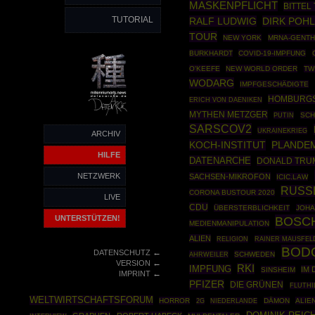
MASKENPFLICHT
BITTEL
TUTORIAL
RALF LUDWIG
DIRK POH
TOUR
NEW YORK
MRNA-GENTH
BURKHARDT
COVID-19-IMPFUNG
O'KEEFE
NEW WORLD ORDER
TW
WODARG
IMPFGESCHÄDIGTE
HOMBURG
ERICH VON DAENIKEN
MYTHEN METZGER
PUTIN
SCH
SARSCOV2
UKRAINEKRIEG
ARCHIV
KOCH-INSTITUT
PLANDE
HILFE
DATENARCHE
DONALD TRU
NETZWERK
SACHSEN-MIKROFON
ICIC.LAW
RUSS
CORONA BUSTOUR 2020
LIVE
CDU
ÜBERSTERBLICHKEIT
JOHA
UNTERSTÜTZEN!
BOSC
MEDIENMANIPULATION
ALIEN
RAINER MAUSFEL
RELIGION
BOD
←
DATENSCHUTZ
AHRWEILER
SCHWEDEN
←
VERSION
RKI
IMPFUNG
IM 
SINSHEIM
←
IMPRINT
PFIZER
DIE GRÜNEN
FLUTHI
WELTWIRTSCHAFTSFORUM
HORROR
DÄMON
ALIE
2G
NIEDERLANDE