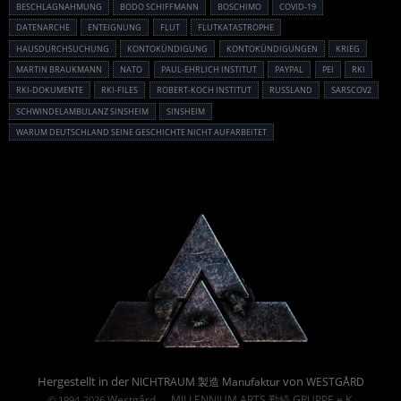
BESCHLAGNAHMUNG
BODO SCHIFFMANN
BOSCHIMO
COVID-19
DATENARCHE
ENTEIGNUNG
FLUT
FLUTKATASTROPHE
HAUSDURCHSUCHUNG
KONTOKÜNDIGUNG
KONTOKÜNDIGUNGEN
KRIEG
MARTIN BRAUKMANN
NATO
PAUL-EHRLICH INSTITUT
PAYPAL
PEI
RKI
RKI-DOKUMENTE
RKI-FILES
ROBERT-KOCH INSTITUT
RUSSLAND
SARSCOV2
SCHWINDELAMBULANZ SINSHEIM
SINSHEIM
WARUM DEUTSCHLAND SEINE GESCHICHTE NICHT AUFARBEITET
Powered By :
Hergestellt in der
von
NICHTRAUM 製造 Manufaktur
WESTGÅRD
Westgård
MILLENNIUM ARTS 勤続 GRUPPE e.K.
© 1994-2026
→