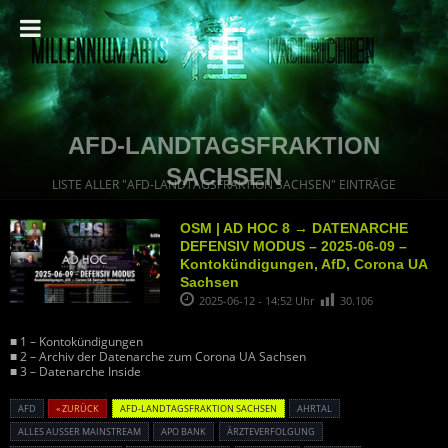
AFD-LANDTAGSFRAKTION
SACHSEN
LISTE ALLER "AFD-LANDTAGSFRAKTION SACHSEN" EINTRÄGE
OSM | AD HOC 8 → DATENARCHE
DEFENSIV MODUS – 2025-06-09 –
Kontokündigungen, AfD, Corona UA
Sachsen
2025-06-12 - 14:52 Uhr
30.106
■ 1 – Kontokündigungen
■ 2 – Archiv der Datenarche zum Corona UA Sachsen
■ 3 – Datenarche Inside
AFD
« ZURÜCK
AFD-LANDTAGSFRAKTION SACHSEN
AHRTAL
ALLES AUSSER MAINSTREAM
APO BANK
ÄRZTEVERFOLGUNG