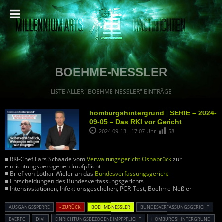
BOEHME-NESSLER
LISTE ALLER "BOEHME-NESSLER" EINTRÄGE
homburgshintergrund | SERIE – 2024-
09-05 – Das RKI vor Gericht
2024-09-13 - 17:07 Uhr
58
■ RKI-Chef Lars Schaade vom
Verwaltungsgericht Osnabrück
zur
einrichtungsbezogenen Impfpflicht
■ Brief von Lothar Wieler an das
Bundesverfassungsgericht
■ Entscheidungen des Bundesverfassungsgerichts
■ Intensivstationen, Infektionsgeschehen, PCR-Test, Boehme-Neßler
AUSGANGSSPERRE
« ZURÜCK
BOEHME-NESSLER
BUNDESVERFASSUNGSGERICHT
BVERFG
DIVI
EINRICHTUNGSBEZOGENE IMPFPFLICHT
HOMBURGSHINTERGRUND