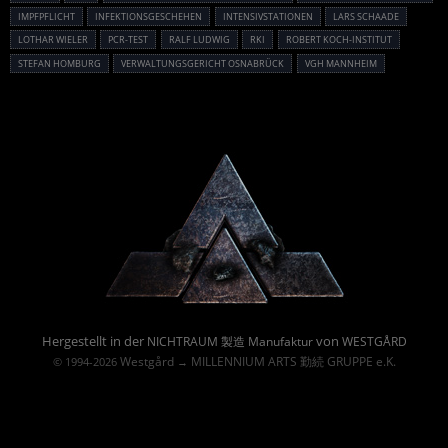
IMPFPFLICHT
INFEKTIONSGESCHEHEN
INTENSIVSTATIONEN
LARS SCHAADE
LOTHAR WIELER
PCR-TEST
RALF LUDWIG
RKI
ROBERT KOCH-INSTITUT
STEFAN HOMBURG
VERWALTUNGSGERICHT OSNABRÜCK
VGH MANNHEIM
Powered By :
Hergestellt in der
von
NICHTRAUM 製造 Manufaktur
WESTGÅRD
Westgård
MILLENNIUM ARTS 勤続 GRUPPE e.K.
© 1994-2026
→