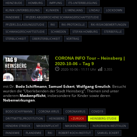
HEINZ BUDE
HOMBURG
IMPFUNG
ITS-UNTERBELEGUNG
KLINIK-UNTERBELEGUNG
KLINIKEN
LI WENLIANG
LINDAU
LOCKDOWN
PANDEMIE
PFIZERS ABGEBROCHENE SCHWANGERSCHAFTSSTUDIE
PFIZERS ZULASSUNGSSTUDIE
RKI
RKI-PROTOKOLLE
RKI-RISIKOBEWERTUNGEN
SCHWANGERSCHAFTSSTUDIE
SCHWEDEN
STEFAN HOMBURG
STERBEFÄLLE
STERBLICHKEIT
ÜBERSTERBLICHKEIT
VORTRAG
CORONA INFO Tour – Heinsberg |
2020-10-06 – Tag 9
2020-10-06 - 11:11 Uhr
3.355
mit Dr.
Bodo Schiffmann
,
Samuel Eckert
,
Wolfgang Greulich
. Besucht
wurden die “Überlebenden der Stadt Heinsberg”. Themen sind unter
anderem
Maskenpflicht
, insbesondere für Kinder sowie deren
Nebenwirkungen
.
BODO SCHIFFMANN
CORONA VIRUS
CORONAVIRUS
COVID19
DRITTMITTELPROSTITUTION
HEINSBERG
« ZURÜCK
HEINSBERG-STUDIE
HENDRIK STREECK
MASKENPFLICHT
MASKENZWANG
NORDRHEIN-WESTFALEN
PANDEMIE
PLANDEMIE
RKI
ROBERT KOCH-INSTITUT
SAMUEL ECKERT