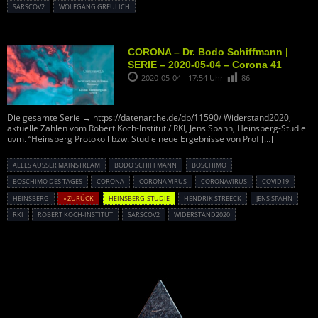
SARSCOV2
WOLFGANG GREULICH
CORONA – Dr. Bodo Schiffmann |
SERIE – 2020-05-04 – Corona 41
2020-05-04 - 17:54 Uhr
86
Die gesamte Serie → https://datenarche.de/db/11590/ Widerstand2020,
aktuelle Zahlen vom Robert Koch-Institut / RKI, Jens Spahn, Heinsberg-Studie
uvm. “Heinsberg Protokoll bzw. Studie neue Ergebnisse von Prof
[…]
ALLES AUSSER MAINSTREAM
BODO SCHIFFMANN
BOSCHIMO
BOSCHIMO DES TAGES
CORONA
CORONA VIRUS
CORONAVIRUS
COVID19
HEINSBERG
« ZURÜCK
HEINSBERG-STUDIE
HENDRIK STREECK
JENS SPAHN
RKI
ROBERT KOCH-INSTITUT
SARSCOV2
WIDERSTAND2020