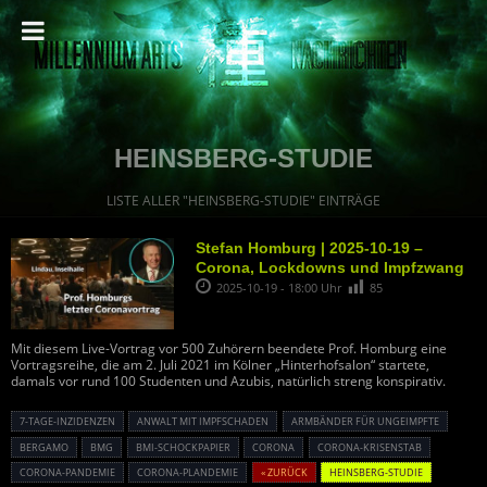
HEINSBERG-STUDIE
LISTE ALLER "HEINSBERG-STUDIE" EINTRÄGE
Stefan Homburg | 2025-10-19 –
Corona, Lockdowns und Impfzwang
2025-10-19 - 18:00 Uhr
85
Mit diesem Live-Vortrag vor 500 Zuhörern beendete Prof. Homburg eine
Vortragsreihe, die am 2. Juli 2021 im Kölner „Hinterhofsalon“ startete,
damals vor rund 100 Studenten und Azubis, natürlich streng konspirativ.
7-TAGE-INZIDENZEN
ANWALT MIT IMPFSCHADEN
ARMBÄNDER FÜR UNGEIMPFTE
BERGAMO
BMG
BMI-SCHOCKPAPIER
CORONA
CORONA-KRISENSTAB
CORONA-PANDEMIE
CORONA-PLANDEMIE
« ZURÜCK
HEINSBERG-STUDIE