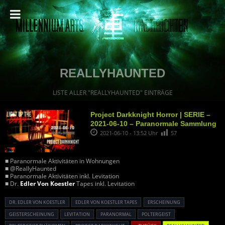
REALLYHAUNTED
LISTE ALLER "REALLYHAUNTED" EINTRÄGE
Project Darkknight Horror | SERIE –
2021-06-10 – Paranormale Sammlung
2021-06-10 - 13:52 Uhr
57
■ Paranormale Aktivitäten in Wohnungen
■ @ReallyHaunted
■ Paranormale Aktivitäten inkl. Levitation
■ Dr.
Edler Von Koestler
Tapes inkl. Levitation
DR. EDLER VON KOESTLER
EDLER VON KOESTLER TAPES
ERSCHEINUNG
GEISTERSCHEINUNG
LEVITATION
PARANORMAL
POLTERGEIST