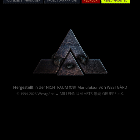
POLTERGEIST PHÄNOMEN
PROJECT DARKKNIGHT
« ZURÜCK
REALLYHAUNTED
Powered By :
Hergestellt in der
von
NICHTRAUM 製造 Manufaktur
WESTGÅRD
Westgård
MILLENNIUM ARTS 勤続 GRUPPE e.K.
© 1994-2026
→