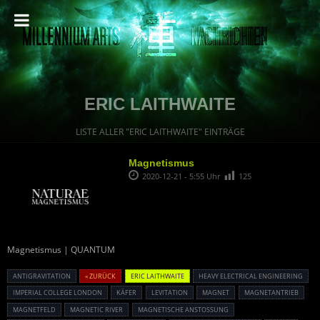
ERIC LAITHWAITE
LISTE ALLER "ERIC LAITHWAITE" EINTRÄGE
Magnetismus
2020-12-21 - 5:55 Uhr
125
Magnetismus | QUANTUM
ANTIGRAVITATION
« ZURÜCK
ERIC LAITHWAITE
HEAVY ELECTRICAL ENGINEERING
IMPERIAL COLLEGE LONDON
KÄFER
LEVITATION
MAGNET
MAGNETANTRIEB
MAGNETFELD
MAGNETIC RIVER
MAGNETISCHE ANSTOSSUNG