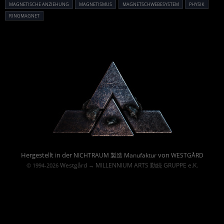
MAGNETISCHE ANZIEHUNG
MAGNETISMUS
MAGNETSCHWEBESYSTEM
PHYSIK
RINGMAGNET
Powered By :
Hergestellt in der
von
NICHTRAUM 製造 Manufaktur
WESTGÅRD
Westgård
MILLENNIUM ARTS 勤続 GRUPPE e.K.
© 1994-2026
→