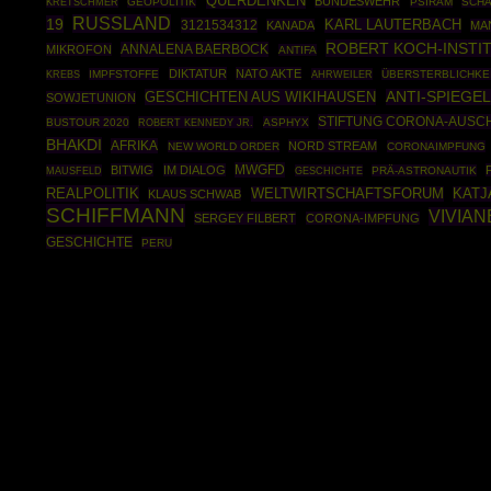
QUERDENKEN
BUNDESWEHR
GEOPOLITIK
PSIRAM
SCH
KRETSCHMER
RUSSLAND
19
3121534312
KARL LAUTERBACH
KANADA
MA
ROBERT KOCH-INSTI
ANNALENA BAERBOCK
MIKROFON
ANTIFA
DIKTATUR
NATO AKTE
IMPFSTOFFE
AHRWEILER
ÜBERSTERBLICHKE
KREBS
GESCHICHTEN AUS WIKIHAUSEN
ANTI-SPIEGEL
SOWJETUNION
STIFTUNG CORONA-AUSC
BUSTOUR 2020
ROBERT KENNEDY JR.
ASPHYX
BHAKDI
AFRIKA
NORD STREAM
NEW WORLD ORDER
CORONAIMPFUNG
MWGFD
BITWIG
IM DIALOG
MAUSFELD
GESCHICHTE
PRÄ-ASTRONAUTIK
REALPOLITIK
WELTWIRTSCHAFTSFORUM
KATJ
KLAUS SCHWAB
SCHIFFMANN
VIVIAN
SERGEY FILBERT
CORONA-IMPFUNG
GESCHICHTE
PERU