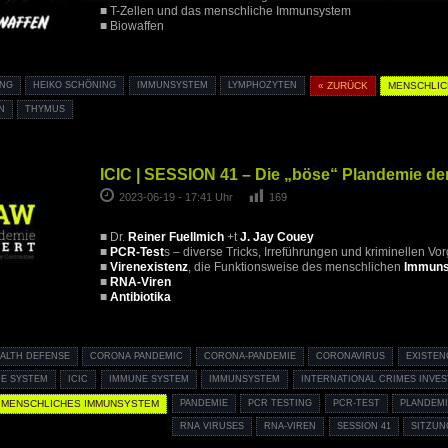
■ T-Zellen und das menschliche Immunsystem
■ Biowaffen
ING
HEIKO SCHÖNING
IMMUNSYSTEM
LYMPHOZYTEN
« ZURÜCK
MENSCHLIC
N
THYMUS
ICIC | SESSION 41 – Die „böse“ Plandemie de
2023-06-19 - 17:41 Uhr
169
■ Dr.
Reiner Fuellmich
+t
J. Jay Couey
■
PCR-Test
s – diverse Tricks, Irreführungen und kriminellen V
■
Virenexistenz
, die Funktionsweise des menschlichen
Immun
■
RNA-Viren
■
Antibiotika
EALTH DEFENSE
CORONA PANDEMIC
CORONA-PANDEMIE
CORONAVIRUS
EXISTEN
E SYSTEM
ICIC
IMMUNE SYSTEM
IMMUNSYSTEM
INTERNATIONAL CRIMES INVES
MENSCHLICHES IMMUNSYSTEM
PANDEMIE
PCR TESTING
PCR-TEST
PLANDEM
RNA VIRUSES
RNA-VIREN
SESSION 41
SITZUN