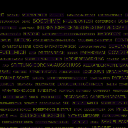
HT
ASTRAZENECA
RKI-FILES
E
MOSKAU
ANTISEMITISMUS
PARANORMALER ORT
BOSCHIMO
PFIZERBIONTECH
DONA
ÖSTERREICH
E BURKHARDT
DEMO
INTERNATIONAL CRIMES INVESTIGATIVE COMMI
TTER-FILES
ELON MUSK
BUSTOUR
JVA ROSDORF
AGMAR SCHÖN
NATO UNTERSUCHUNGSAUSSCHUSS
SK
PCR-T
IMPFUNG
 SPAHN
WORLD HEALTH ORGANIZATION
PAUL-EHRLICH INSTITUT
CORONA 
CORONA INFO TOUR 2020
CHRISTOF MISERÉ
COVID-19-IMPFUNG
 FUELLMICH
COVID1
PARANORMAL
DRITTES REICH
OSM
RUSSIA
IMPFNEBENWIRKUNG
MRNA GEN-INJEKTION
NMANIPULATION
CRYPTIC
MAR
STIFTUNG CORONA-AUSSCHUSS
ALEXANDER VON BISM
E
ARD
ISRAEL
LOCKDOWN
MRNA-IMPFS
BITWIG TUTORIAL
YOUTUBE
ALICE WEIDEL
NTONIA FISCHER
DATENA
SPANIEN
INFEKTIONSSCHUTZGESETZ
DJATLOW PASS
LDUNGEN
DEMOKRATIE
LANDGERICHT GÖTTINGEN
NEW YORK
ITALIEN
COVID
MRNA-TECHNOLOGIE
BUNDESTAG
VCV RACK
COMIRNATY
MRNA GEN
METABIOTA
PROPAGANDA
CHRISTIAN DROSTEN
T
NORD STREAM 1
VIREN
TWITTERFILES
MRNA IMFPSTO
SPD
ROBERT HABECK
THERAPEUTIKA
SCHWEIZ
ERSCHEINUNG
PFIZ
ROBERT-KOCH INSTITUT
HELM DOMKE-SCHULZ
SPUK
MULDENTALER
DDR
DEUTSCHE GESCHICHTE
APIE
MYTHEN METZGER
P.L.O. LUMUMBA
WIEN
SAMUEL ECK
EVENT 201
EUROPÄISCHE UNION
DER SCHWARZE KANAL
JAPAN