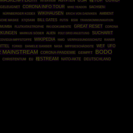
MASKENPFLICHT
種TOP
COVID-
ÄGYPTEN
INTERVIEW
CORONA INFO TOUR
GELEUGNET
SACHSEN-
MIKE YEADON
WIKIHAUSEN
AMBIENT
O
NÜRNBERGER KODEX
ERICH VON DAENIKEN
BILL GATES
ISCHE MASKE
X7Q5A96
PUTIN
BSW
TRANSKOMMUNIKATION
GREAT RESET
UMUMBA
FLUTKATASTROPHE
RKI-DOKUMENTE
CORONA
RKUNGEN
SUCHARIT
ALIEN
MARKUS SÖDER
POLY GRID ANLEITUNG
WIKIPEDIA
COVID19-IMPFSTOFFE
NWO
VERFASSUNGSSCHUTZ
RAINER
UFO
ITTEL
WEF
TÜRKEI
DANIELE GANSER
NASA
IMPFGESCHÄDIGTE
BODO
R MAINSTREAM
CORONA-PANDEMIE
GEIMPFT
種STREAM
NATO-AKTE
DEUTSCHLAND
CHRISTENTUM
EU