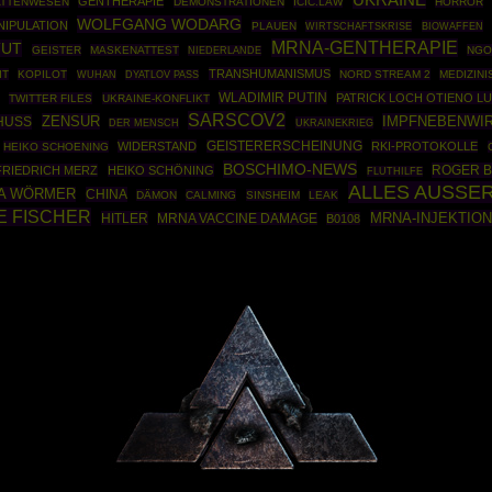
UKRAINE
GENTHERAPIE
ATTENWESEN
DEMONSTRATIONEN
ICIC.LAW
HORROR
WOLFGANG WODARG
NIPULATION
PLAUEN
WIRTSCHAFTSKRISE
BIOWAFFEN
MRNA-GENTHERAPIE
TUT
GEISTER
MASKENATTEST
NG
NIEDERLANDE
TRANSHUMANISMUS
IT
KOPILOT
NORD STREAM 2
MEDIZIN
WUHAN
DYATLOV PASS
WLADIMIR PUTIN
PATRICK LOCH OTIENO L
TWITTER FILES
UKRAINE-KONFLIKT
SARSCOV2
ZENSUR
IMPFNEBENWI
HUSS
UKRAINEKRIEG
DER MENSCH
WIDERSTAND
GEISTERERSCHEINUNG
RKI-PROTOKOLLE
HEIKO SCHOENING
BOSCHIMO-NEWS
ROGER B
FRIEDRICH MERZ
HEIKO SCHÖNING
FLUTHILFE
ALLES AUSSE
A WÖRMER
CHINA
DÄMON
CALMING
SINSHEIM
LEAK
E FISCHER
MRNA-INJEKTION
HITLER
MRNA VACCINE DAMAGE
B0108
Powered By :