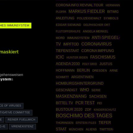
CORONA INFO REVIVAL TOUR
HERMANN
MARKUS FIEDLER
BITWIG
PLOPPA
ANLEITUNG
POLIZEIGEWALT
SYMBOLS
EDGAR SIEMUND
DELPHISCHER ORT
HES IMMUNSYSTEM
ANGELA MERKEL
FLUTOPFERHILFE
ANTI-SPIEGEL-
MORD
IMMUNSYSTEM
CORONAVIRUS
TV
IMPFTOD
maskiert
TIEFENSTAAT
CORONA IMPFUNG
ICIC
FASCHISMUS
HUNTER BIDEN
AGENDA 2030
JUSTUS
POLY GRID
BERLIN
HOFFMANN
DRESDEN
ARNE
orgehensweisen
ARGENTINIEN
SCHMITT
system
s
HOMBURGSHINTERGRUND
WHO
GESCHÄDIGT
SERIE
MASKENZWANG
SACHSEN
PCR TEST
BITTEL TV
PEI
CE OF VIRUSES
BUSTOUR 2020
ZDF
KINDERSCHUTZ
TIGATIVE COMMITTEE
BOSCHIMO DES TAGES
IE
REINER FUELLMICH
TIEFER
THÜRINGEN
EPSTEIN FILES
G 41
VIRENEXISTENZ
STAAT
MÜNCHEN
ALIENS
TWITTER-