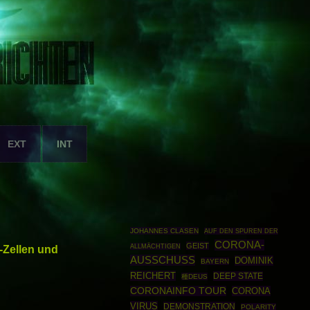
EXT
INT
JOHANNES CLASEN
AUF DEN SPUREN DER
CORONA-
GEIST
-Zellen und
ALLMÄCHTIGEN
AUSSCHUSS
DOMINIK
BAYERN
REICHERT
DEEP STATE
種DEUS
CORONAINFO TOUR
CORONA
VIRUS
DEMONSTRATION
POLARITY