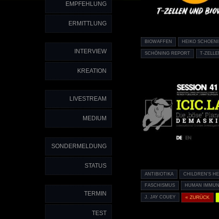
EMPFEHLUNG
ERMITTLUNG
BIOWAFFEN
HEIKO SCHOEN
INTERVIEW
SCHÖNING REPORT
T-ZELLE
KREATION
LIVESTREAM
MEDIUM
SONDERMELDUNG
STATUS
ANTIBIOTIKA
CHILDREN'S H
FASCHISMUS
HUMAN IMMUN
TERMIN
J. JAY COUEY
« ZURÜCK
TEST