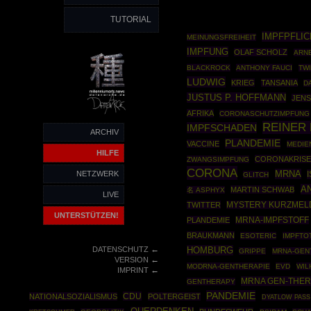
TUTORIAL
IMPFPFLIC
MEINUNGSFREIHEIT
IMPFUNG
OLAF SCHOLZ
ARN
BLACKROCK
ANTHONY FAUCI
TWI
LUDWIG
KRIEG
TANSANIA
D
JUSTUS P. HOFFMANN
JENS
AFRIKA
CORONASCHUTZIMPFUNG
REINER
IMPFSCHADEN
ARCHIV
PLANDEMIE
VACCINE
MEDIE
HILFE
CORONAKRIS
ZWANGSIMPFUNG
CORONA
MRNA
NETZWERK
GLITCH
A
MARTIN SCHWAB
名 ASPHYX
LIVE
TWITTER
MYSTERY KURZME
UNTERSTÜTZEN!
PLANDEMIE
MRNA-IMPFSTOFF
BRAUKMANN
ESOTERIC
IMPFTO
←
DATENSCHUTZ
HOMBURG
GRIPPE
MRNA-GEN
←
VERSION
MODRNA-GENTHERAPIE
EVD
WIL
←
IMPRINT
MRNA GEN-THER
GENTHERAPY
PANDEMIE
CDU
NATIONALSOZIALISMUS
POLTERGEIST
DYATLOW PASS