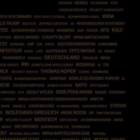
MEXIKO
DATEIEN
TELEGRAM
FFP2
SHADOW PEOPLE
PROJECT DARKKNIGHT
MRNA
RICH VON DÄNIKEN
POLY GRID TUTORIAL
SCHWARZER KANAL
LD TRUMP
AFRIKANISCHER KONTINENT
JEFFREY EPSTEIN
RELIGION
2G
RALF
TTEE
AFD
JOHNSON AND JOHNSON
WIKIMEDIA
FELIKS
NDR
COUNTY BLUFF
BEATE BAHNER
MRNA-IMPFSCHADEN
EPTIKER
EST
SACHSENMIKROFON
UAP
CIA
LUMUMBAS
GENOZID
VIRUS
INFOTOUR
FFP2 MASKE
AUSTRALIEN
LOFI
INDIEN
KLIMA
3G
9
DEUTSCHLAND
FRANKREICH
MRNA
PROZESS
TANZANIA
RKI
MODERNA
FBI
KUS HAINTZ
KÜNSTLICHE INTELLIGENZ
KI
THOMAS RÖPER
ARCK
COSMO
HOMBURG
PROJECT VERITAS
TOFFE
WORLD ECONOMIC FORUM
GRAPHEN
BUNDESREGIERUNG
大
NATO
RCHE
COVID19-IMPFUNG
JAMES O'KEEFE
GÖTTINGEN
DIRK POHLMANN
ADOLF HITLER
NSDAP
CORONA-
-IMPFUNG
DIVI
MRNA-GENTHERAPIE NEBENWIRKUNGEN
MARTIN
E THERAPY
STEFAN
GRAPHENOXID
MARS
ORWELL
KLIMAWANDEL
UKRAINE-KRIEG
WOLFGANG GREULICH
HIGH NOON
FF
UK
TWITTER AKTEN
BIONTECH
ER
HITLERS FLUCHT
IMPFZWANG
JVA BREMERVÖRDE
MRNA-
DIE GRÜNEN
MUSIC
QUERDENKEN 711
SCHWEDEN
ERT
MRNA IMPFTECHNOLOGIE
MICHAEL BALLWEG
MICHAEL
USA