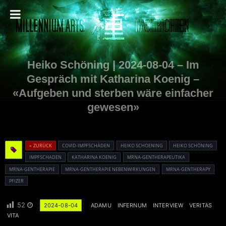
Heiko Schöning | 2024-08-04 – Im
Gespräch mit Katharina Koenig –
«Aufgeben und sterben wäre einfacher
gewesen»
« ZURÜCK
COVID-IMPFSCHÄDEN
HEIKO SCHOENING
HEIKO SCHÖNING
IMPFSCHADEN
KATHARINA KOENIG
MRNA-GENTHERAPEUTIKA
MRNA-GENTHERAPIE
MRNA-GENTHERAPIE NEBENWIRKUNGEN
MRNA-GENTHERAPY
PFIZER
52
2024-08-04
ADAMU
INFERNUM
INTERVIEW
VERITAS
VITA