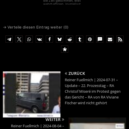
die Zeit gekommen, wieder
wahrhaftigen Journalismus
zu betreiben.
Dafür wurde HOCH2
gegründet.
→ Verteile diesen Eintrag weiter (
0
)
ZURÜCK
Reiner Fuellmich | 2024-07-31 –
Update – 22. Prozesstag – RA
Christof Miseré im Protest gegen
das Gericht – RA von RA Viviane
Fischer wird nicht gehört
WEITER
Reiner Fuellmich | 2024-08-04 –