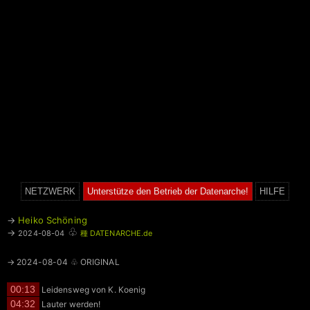
NETZWERK
Unterstütze den Betrieb der Datenarche!
HILFE
→
Heiko Schöning
♧
→
2024-08-04
種 DATENARCHE.de
→ 2024-08-04 ♧ ORIGINAL
00:13
Leidensweg von K. Koenig
04:32
Lauter werden!