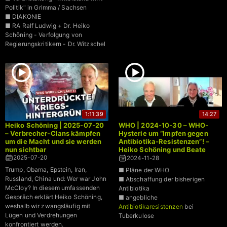
Politik" in Grimma / Sachsen
■ DIAKONIE
■ RA Ralf Ludwig + Dr. Heiko
Schöning - Verfolgung von
Regierungskritikern - Dr. Witzschel
1:11:39
14:27
Heiko Schöning | 2025-07-20
WHO | 2024-10-30 – WHO-
– Verbrecher-Clans kämpfen
Hysterie um “Impfen gegen
um die Macht und sie werden
Antibiotika-Resistenzen”! –
nun sichtbar
Heiko Schöning und Beate
Bahner klären auf (2)
2025-07-20
2024-11-28
Trump, Obama, Epstein, Iran,
■ Pläne der WHO
Russland, China und: Wer war John
■ Abschaffung der bisherigen
McCloy? In diesem umfassenden
Antibiotika
Gespräch erklärt Heiko Schöning,
■ angebliche
weshalb wir zwangsläufig mit
Antibiotikaresistenzen
bei
Lügen und Verdrehungen
Tuberkulose
konfrontiert werden.