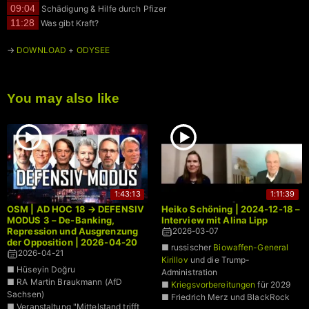
09:04
Schädigung & Hilfe durch Pfizer
11:28
Was gibt Kraft?
→
DOWNLOAD
+
ODYSEE
You may also like
1:43:13
1:11:39
OSM | AD HOC 18 → DEFENSIV
Heiko Schöning | 2024-12-18 –
MODUS 3 – De-Banking,
Interview mit Alina Lipp
Repression und Ausgrenzung
2026-03-07
der Opposition | 2026-04-20
■ russischer
Biowaffen-General
2026-04-21
Kirillov
und die Trump-
■ Hüseyin Doğru
Administration
■ RA Martin Braukmann (AfD
■
Kriegsvorbereitungen
für 2029
Sachsen)
■ Friedrich Merz und BlackRock
■ Veranstaltung "Mittelstand trifft