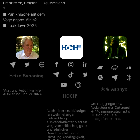
Frankreich, Belgien ... Deutschland
?
■ Panikmache mit dem
Vogelgrippe-Virus?
■ Lockdown 2025
Heiko Schöning
大名 Asphyx
"Arzt und Autor. Für Freiheit,
Aufklärung und WIRKRAFT."
HOCH²
Chef-Aggregator &
Redakteur der Datenarche
Nach einer unablässigen,
→ "Kommunikation ist die
jahrzehntelangen
Illusion, daß sie
Entwicklung
stattgefunden hat."
subventionierter Medien,
weg von kritischer, guter
und ehrlicher
Berichterstattung in
Richtung Abhängigkeit, ist