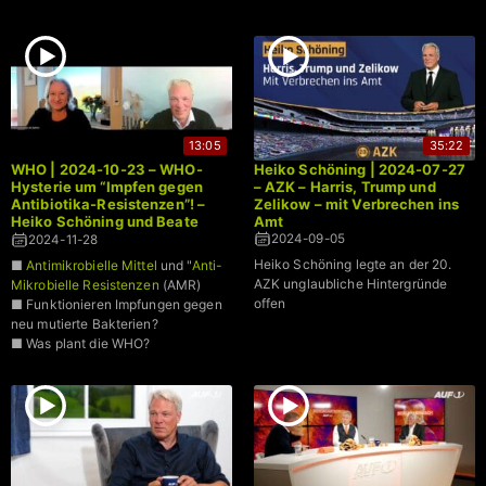
13:05
35:22
WHO | 2024-10-23 – WHO-
Heiko Schöning | 2024-07-27
Hysterie um “Impfen gegen
– AZK – Harris, Trump und
Antibiotika-Resistenzen”! –
Zelikow – mit Verbrechen ins
Heiko Schöning und Beate
Amt
Bahner klären auf
2024-09-05
2024-11-28
Heiko Schöning legte an der 20.
■
Antimikrobielle Mittel
und "
Anti-
AZK unglaubliche Hintergründe
Mikrobielle Resistenzen
(AMR)
offen
■ Funktionieren Impfungen gegen
neu mutierte Bakterien?
■ Was plant die WHO?