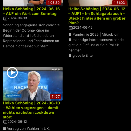
1:05:20
1:31:03
Heiko Schöning | 2024-06-16
Heiko Schöning | 2024-06-12
– AUF ein Wort zum Sonntag
– AUF1 – Im Schlagabtausch –
Steckt hinter allem ein großer
2024-06-18
Plan?
Schöning engagierte sich gleich zu
2024-06-15
Beginn der Corona-Krise im
■ Pandemie 2025 | Mikrobiom
Widerstand und ließ sich durch
■ mächtige Interessensverbände
Repressionen und Festnahmen an
gibt, die Einfluss auf die Politik
Demos nicht einschüchtern.
nehmen
■ globale Elite
11:07
Heiko Schöning | 2024-06-10
– Wahlen vorgezogen – damit
nichts nächsten Lockdown
stört
2024-06-12
■ Vorzug von Wahlen in UK,