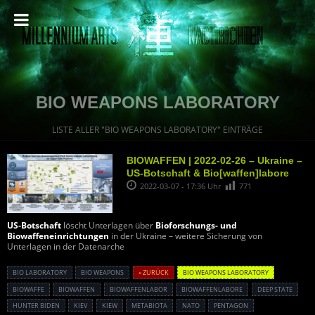
BIO WEAPONS LABORATORY
LISTE ALLER "BIO WEAPONS LABORATORY" EINTRÄGE
BIOWAFFEN | 2022-02-26 – Ukraine –
US-Botschaft & Bio[waffen]labore
2022-03-07 - 17:36 Uhr
771
US-Botschaft
löscht Unterlagen über
Bioforschungs- und
Biowaffeneinrichtungen
in der Ukraine – weitere Sicherung von
Unterlagen in der Datenarche
BIO LABORATORY
BIO WEAPONS
« ZURÜCK
BIO WEAPONS LABORATORY
BIOWAFFE
BIOWAFFEN
BIOWAFFENLABOR
BIOWAFFENLABORE
DEEP STATE
HUNTER BIDEN
KIEV
KIEW
METABIOTA
NATO
PENTAGON