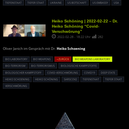
TIEFENSTAAT
TIEFER STAAT
UKRAINE
US BOTSCHAFT
US EMBASSY
USA
Heiko Schöning | 2022-02-22 – Dr.
Heiko Schöning “Covid-
Verschwörung”
2022-02-28 - 18:22 Uhr
282
Oliver Janich im Gespräch mit Dr.
Heiko Schoening
BIO LABORATORY
BIO WEAPONS
« ZURÜCK
BIO WEAPONS LABORATORY
BIO-TERRORISM
BIO-TERRORISMUS
BIOLOGISCHE KAMPFSTOFFE
BIOLOGISCHER KAMPFSTOFF
COVID-VERSCHWÖRUNG
COVID19
DEEP STATE
HEIKO SCHOENING
HEIKO SCHÖNING
SARSCOV2
TIEFENSTAAT
TIEFER STAAT
VERSCHWÖRUNG