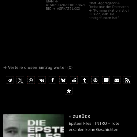
IBAN →
Chef-Aggregator &
AT502032032100586713
Redakteur der Datenarche
BIC → ASPKAT2LXXX
→ "Kommunikation ist die
Illusion, daß sie
stattgefunden hat."
→ Verteile diesen Eintrag weiter (
0
)
ZURÜCK
Epstein Files | INTRO – Tote
erzählen keine Geschichten