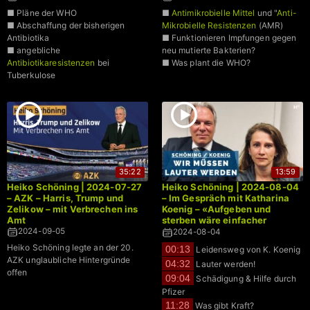
■ Pläne der WHO
■
Antimikrobielle Mittel
und "
Anti-
■ Abschaffung der bisherigen
Mikrobielle Resistenzen
(AMR)
Antibiotika
■ Funktionieren Impfungen gegen
■ angebliche
neu mutierte Bakterien?
Antibiotikaresistenzen
bei
■ Was plant die WHO?
Tuberkulose
35:22
13:59
Heiko Schöning | 2024-07-27
Heiko Schöning | 2024-08-04
– AZK – Harris, Trump und
– Im Gespräch mit Katharina
Zelikow – mit Verbrechen ins
Koenig – «Aufgeben und
Amt
sterben wäre einfacher
gewesen»
2024-09-05
2024-08-04
Heiko Schöning legte an der 20.
00:13
Leidensweg von K. Koenig
AZK unglaubliche Hintergründe
04:32
Lauter werden!
offen
09:04
Schädigung & Hilfe durch
Pfizer
11:28
Was gibt Kraft?