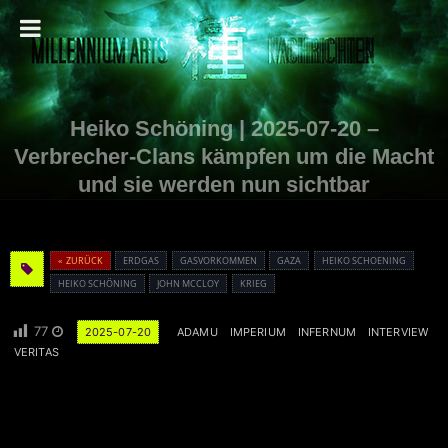
Heiko Schöning | 2025-07-20 –
Verbrecher-Clans kämpfen um die Macht
und sie werden nun sichtbar
« ZURÜCK
ERDGAS
GASVORKOMMEN
GAZA
HEIKO SCHOENING
HEIKO SCHÖNING
JOHN MCCLOY
KRIEG
77
2025-07-20
ADAMU
IMPERIUM
INFERNUM
INTERVIEW
VERITAS