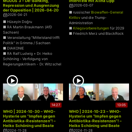
MODUS 3 – De-Banking,
Interview mit Alina Lipp
Repression und Ausgrenzung
2026-03-07
der Opposition | 2026-04-20
■ russischer
Biowaffen-General
2026-04-21
Kirillov
und die Trump-
■ Hüseyin Doğru
Administration
■ RA Martin Braukmann (AfD
■
Kriegsvorbereitungen
für 2029
Sachsen)
■ Friedrich Merz und BlackRock
■ Veranstaltung "Mittelstand trifft
Politik" in Grimma / Sachsen
■ DIAKONIE
■ RA Ralf Ludwig + Dr. Heiko
Schöning - Verfolgung von
Regierungskritikern - Dr. Witzschel
14:27
13:05
WHO | 2024-10-30 – WHO-
WHO | 2024-10-23 – WHO-
Hysterie um “Impfen gegen
Hysterie um “Impfen gegen
Antibiotika-Resistenzen”! –
Antibiotika-Resistenzen”! –
Heiko Schöning und Beate
Heiko Schöning und Beate
Bahner klären auf (2)
Bahner klären auf
2024-11-28
2024-11-28