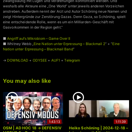
zwangsläufig mit Lügen und Verdrehungen konfrontiert werden. Und
weshalb alle Akteure eine „One World“ unter jeweils anderen Vorzeichen
anstreben. Außerdem nennt der Arzt und Autor Schöning neue Namen und
zeigt Hintergründe zur Zerstörung Gazas. Denn Gaza, so Schöning, spielt
eine entscheidende Rolle, wenn es um ein Milliarden-Geschäft mit
Gasvorkommen in der Region geht.”
■
Angriff aufs Mikrobiom – Game Over II
■ Whitney Webb „
Eine Nation unter Erpressung – Blackmail 2
“ + “
Eine
Nation unter Erpressung – Blackmail Band
”
→
DOWNLOAD
+
ODYSEE
+
AUF1
+
Telegram
You may also like
1:43:13
1:11:39
OSM | AD HOC 18 → DEFENSIV
Heiko Schöning | 2024-12-18 –