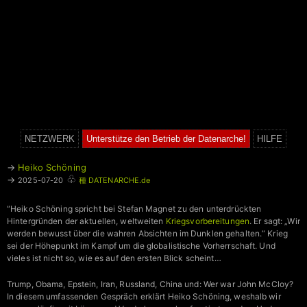
NETZWERK
Unterstütze den Betrieb der Datenarche!
HILFE
→
Heiko Schöning
♧
→
2025-07-20
種 DATENARCHE.de
“Heiko Schöning spricht bei Stefan Magnet zu den unterdrückten
Hintergründen der aktuellen, weltweiten
Kriegsvorbereitungen
. Er sagt: „Wir
werden bewusst über die wahren Absichten im Dunklen gehalten.“ Krieg
sei der Höhepunkt im Kampf um die globalistische Vorherrschaft. Und
vieles ist nicht so, wie es auf den ersten Blick scheint…
Trump, Obama, Epstein, Iran, Russland, China und: Wer war John McCloy?
In diesem umfassenden Gespräch erklärt Heiko Schöning, weshalb wir