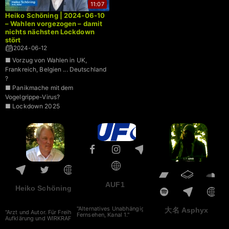
11:07
Heiko Schöning | 2024-06-10
– Wahlen vorgezogen – damit
nichts nächsten Lockdown
stört
2024-06-12
■ Vorzug von Wahlen in UK,
Frankreich, Belgien ... Deutschland
?
■ Panikmache mit dem
Vogelgrippe-Virus?
■ Lockdown 2025
AUF1
Heiko Schöning
"Alternatives Unabhängiges
大名 Asphyx
"Arzt und Autor. Für Freiheit,
Fernsehen, Kanal 1."
Aufklärung und WIRKRAFT."