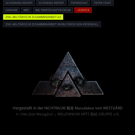
SCHOENING REPORT
SCHÖNING REPORT
TIEFENSTAAT
TIEFER STAAT
UKRAINE
WEF
WELTWIRTSCHAFTSFORUM
« ZURÜCK
ZIVIL-MILITÄRISCHE ZUSAMMENARBEIT 4.0
ZIVIL-MILITÄRISCHE ZUSAMMENARBEIT IM MILITÄRISCHEN KRISENFALL
Powered By :
Hergestellt in der
von
NICHTRAUM 製造 Manufaktur
WESTGÅRD
Westgård
MILLENNIUM ARTS 勤続 GRUPPE e.K.
© 1994-2026
→