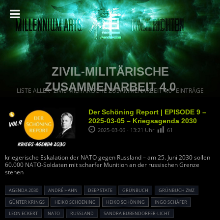
ZIVIL-MILITÄRISCHE
ZUSAMMENARBEIT 4.0
LISTE ALLER "ZIVIL-MILITÄRISCHE ZUSAMMENARBEIT 4.0" EINTRÄGE
Der Schöning Report | EPISODE 9 –
2025-03-05 – Kriegsagenda 2030
2025-03-06 - 13:21 Uhr
61
kriegerische Eskalation der NATO gegen Russland – am 25. Juni 2030 sollen
60.000 NATO-Soldaten mit scharfer Munition an der russischen Grenze
stehen
AGENDA 2030
ANDRÉ HAHN
DEEP STATE
GRÜNBUCH
GRÜNBUCH ZMZ
GÜNTER KRINGS
HEIKO SCHOENING
HEIKO SCHÖNING
INGO SCHÄFER
LEON ECKERT
NATO
RUSSLAND
SANDRA BUBENDORFER-LICHT