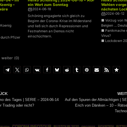
08-04 – Im
Heiko Schöning | 2024-06-16 – AUF
Heiko Schöni
Koenig –
ein Wort zum Sonntag
Wahlen vorgez
wäre
nächsten Loc
2024-06-18
2024-06-12
Schöning engagierte sich gleich zu
■ Vorzug von Wa
Beginn der Corona-Krise im Widerstand
 Koenig
Belgien ... Deut
und ließ sich durch Repressionen und
■ Panikmache m
Festnahmen an Demos nicht
Virus?
einschüchtern.
durch Pfizer
■ Lockdown 2
 weiter (
0
)
ÜCK
WEI
o des Tages | SERIE – 2024-06-14
Auf den Spuren der Allmächtigen | S
er Trading oder nicht?
Erich von Däniken – 10 – Rätse
Techno
CORONA INFOTOUR
BUSTOUR 2020
ÄGYPTEN
BITTE
PROZESS