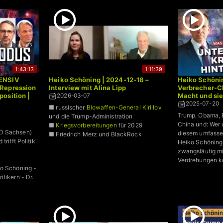
1:43:13
1:11:39
FENSIV
Heiko Schöning | 2024-12-18 –
Heiko Schöni
Repression
Interview mit Alina Lipp
Verbrecher-C
osition |
Macht und sie
2026-03-07
2025-07-20
■ russischer
Biowaffen-General Kirillov
Trump, Obama, E
und die Trump-Administration
China und: Wer
■
Kriegsvorbereitungen
für 2029
D Sachsen)
diesem umfasse
■ Friedrich Merz und BlackRock
trifft Politik"
Heiko Schöning
zwangsläufig m
Verdrehungen ko
ko Schöning -
tikern - Dr.