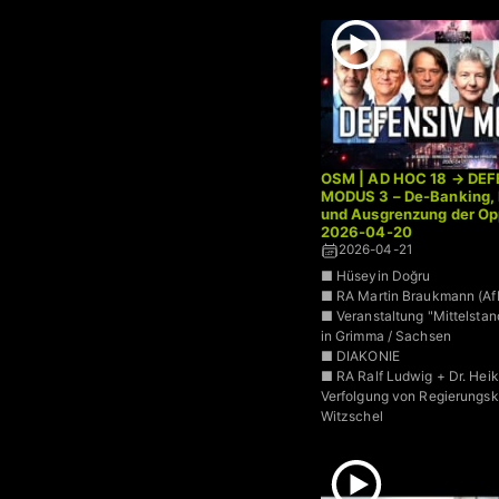
OSM | AD HOC 18 → DE
MODUS 3 – De-Banking, 
und Ausgrenzung der Opp
2026-04-20
2026-04-21
■ Hüseyin Doğru
■ RA Martin Braukmann (Af
■ Veranstaltung "Mittelstand 
in Grimma / Sachsen
■ DIAKONIE
■ RA Ralf Ludwig + Dr. Hei
Verfolgung von Regierungskri
Witzschel