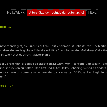
NETZWERK
Unterstütze den Betrieb der Datenarche!
HILFE
RCHE.de
sverbände gibt, die Einfluss auf die Politik nehmen ist unbestritten. Doch arbe
 allen stehende globale Elite, die mit Hilfe “zehntausender Mafiabosse” die G
ihr Ziel? Gibt es einen “Masterplan”?
er Gerald Markel zeigt sich skeptisch. Er warnt vor “Fearporn-Darstellern”, die
nd Schrecken zu halten. Der Arzt und Autor Heiko Schöning sieht dies anders 
en war, was uns bereits im kommenden Jahr erwartet. 2025, sagt er, folgt die fin
iom.”
ysee
+
VK
e