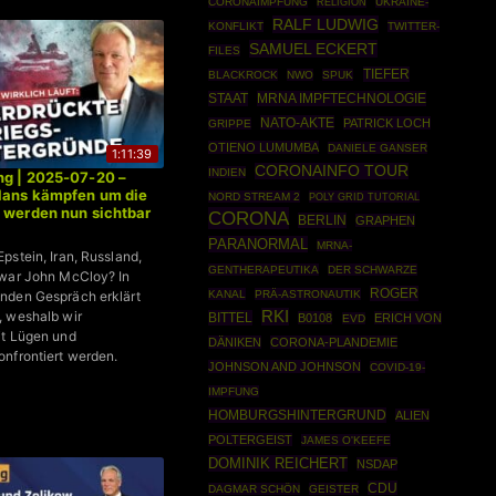
CORONAIMPFUNG
UKRAINE-
RELIGION
RALF LUDWIG
KONFLIKT
TWITTER-
SAMUEL ECKERT
FILES
TIEFER
BLACKROCK
NWO
SPUK
STAAT
MRNA IMPFTECHNOLOGIE
NATO-AKTE
PATRICK LOCH
GRIPPE
OTIENO LUMUMBA
DANIELE GANSER
1:11:39
CORONAINFO TOUR
INDIEN
ng | 2025-07-20 –
lans kämpfen um die
NORD STREAM 2
POLY GRID TUTORIAL
 werden nun sichtbar
CORONA
BERLIN
GRAPHEN
PARANORMAL
MRNA-
pstein, Iran, Russland,
GENTHERAPEUTIKA
DER SCHWARZE
 war John McCloy? In
ROGER
KANAL
PRÄ-ASTRONAUTIK
nden Gespräch erklärt
RKI
, weshalb wir
BITTEL
B0108
ERICH VON
EVD
it Lügen und
DÄNIKEN
CORONA-PLANDEMIE
nfrontiert werden.
JOHNSON AND JOHNSON
COVID-19-
IMPFUNG
HOMBURGSHINTERGRUND
ALIEN
POLTERGEIST
JAMES O'KEEFE
DOMINIK REICHERT
NSDAP
CDU
DAGMAR SCHÖN
GEISTER