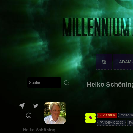
種
ADAM
Heiko Schöning
« ZURÜCK
CORON
PANDEMIC 2025
PA
Heiko Schöning