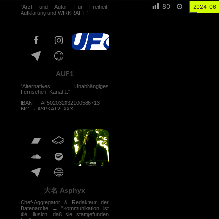
80
2024-06-
"Arzt und Autor. Für Freiheit,
Aufklärung und WIRKRAFT."
AUF1
"Alternatives Unabhängiges
Fernsehen, Kanal 1."
IBAN → AT502032032100586713
BIC → ASPKAT2LXXX
大名 Asphyx
Chef-Aggregator & Redakteur der
Datenarche → "Kommunikation ist
die Illusion, daß sie stattgefunden