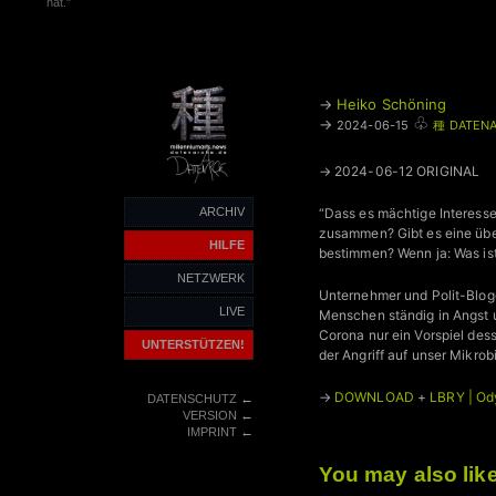
hat."
→
Heiko Schöning
♧
→
2024-06-15
種 DATENA
→ 2024-06-12 ORIGINAL
ARCHIV
“Dass es mächtige Interessen
zusammen? Gibt es eine über
HILFE
bestimmen? Wenn ja: Was ist 
NETZWERK
Unternehmer und Polit-Blogg
LIVE
Menschen ständig in Angst u
Corona nur ein Vorspiel dess
UNTERSTÜTZEN!
der Angriff auf unser Mikrob
→
DOWNLOAD
+
LBRY | Od
←
DATENSCHUTZ
←
VERSION
←
IMPRINT
You may also lik