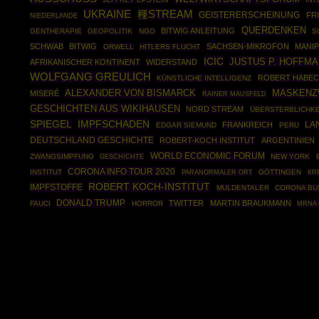
INT
UKRAINE
種STREAM
GEISTERERSCHEINUNG
FR
NIEDERLANDE
QUERDENKEN
BITWIG ANLEITUNG
GENTHERAPIE
GEOPOLITIK
NGO
S
SCHWAB
BITWIG
SACHSEN-MIKROFON
MANIP
ORWELL
HITLERS FLUCHT
ICIC
JUSTUS P. HOFFM
AFRIKANISCHER KONTINENT
WIDERSTAND
WOLFGANG GREULICH
ROBERT HABEC
KÜNSTLICHE INTELLIGENZ
ALEXANDER VON BISMARCK
MASKEN
MISERÉ
RAINER MAUSFELD
GESCHICHTEN AUS WIKIHAUSEN
NORD STREAM
ÜBERSTERBLICHKE
IMPFSCHADEN
SPIEGEL
FRANKREICH
LA
EDGAR SIEMUND
PERU
DEUTSCHLAND GESCHICHTE
ROBERT-KOCH INSTITUT
ARGENTINIEN
WORLD ECONOMIC FORUM
ZWANGSIMPFUNG
GESCHICHTE
NEW YORK
CORONA INFO TOUR 2020
INSTITUT
GÖTTINGEN
PARANORMALER ORT
KR
ROBERT KOCH-INSTITUT
IMPFSTOFFE
MULDENTALER
CORONA BU
DONALD TRUMP
TWITTER
MARTIN BRAUKMANN
FAUCI
HORROR
MRNA 