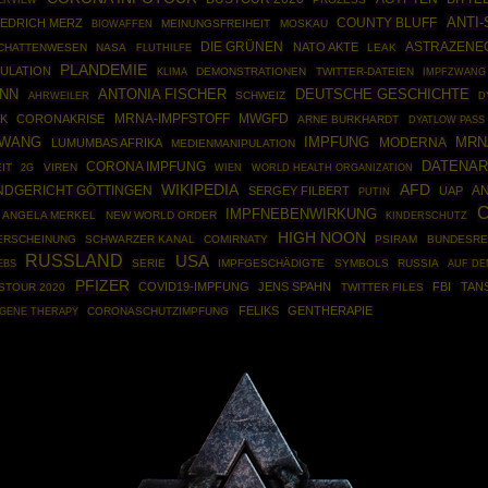
ERVIEW
ANTI-
COUNTY BLUFF
IEDRICH MERZ
BIOWAFFEN
MEINUNGSFREIHEIT
MOSKAU
DIE GRÜNEN
ASTRAZENE
NATO AKTE
CHATTENWESEN
NASA
LEAK
FLUTHILFE
PLANDEMIE
ULATION
DEMONSTRATIONEN
TWITTER-DATEIEN
IMPFZWANG
KLIMA
ANN
ANTONIA FISCHER
DEUTSCHE GESCHICHTE
AHRWEILER
SCHWEIZ
D
MWGFD
K
CORONAKRISE
MRNA-IMPFSTOFF
ARNE BURKHARDT
DYATLOW PASS
ZWANG
MRN
IMPFUNG
MODERNA
LUMUMBAS AFRIKA
MEDIENMANIPULATION
DATENA
CORONA IMPFUNG
IT
VIREN
WORLD HEALTH ORGANIZATION
2G
WIEN
WIKIPEDIA
AFD
A
NDGERICHT GÖTTINGEN
SERGEY FILBERT
UAP
PUTIN
C
IMPFNEBENWIRKUNG
ANGELA MERKEL
NEW WORLD ORDER
KINDERSCHUTZ
HIGH NOON
ERSCHEINUNG
SCHWARZER KANAL
COMIRNATY
PSIRAM
BUNDESRE
RUSSLAND
USA
SERIE
IMPFGESCHÄDIGTE
SYMBOLS
RUSSIA
EBS
AUF DE
PFIZER
COVID19-IMPFUNG
JENS SPAHN
FBI
TAN
STOUR 2020
TWITTER FILES
FELIKS
GENTHERAPIE
GENE THERAPY
CORONASCHUTZIMPFUNG