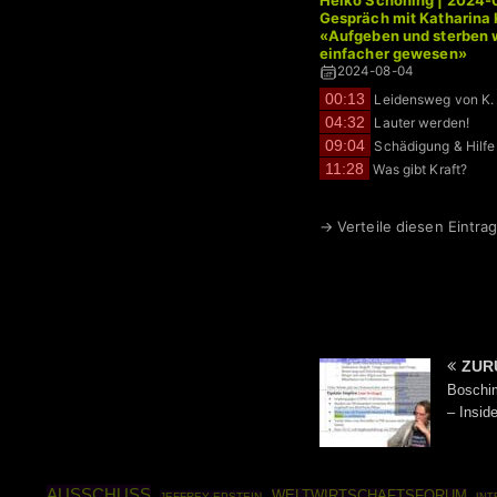
Heiko Schöning | 2024-
Gespräch mit Katharina 
«Aufgeben und sterben 
einfacher gewesen»
2024-08-04
00:13
Leidensweg von K.
04:32
Lauter werden!
09:04
Schädigung & Hilfe 
11:28
Was gibt Kraft?
→ Verteile diesen Eintrag
ZUR
Boschim
– Insid
AUSSCHUSS
WELTWIRTSCHAFTSFORUM
JEFFREY EPSTEIN