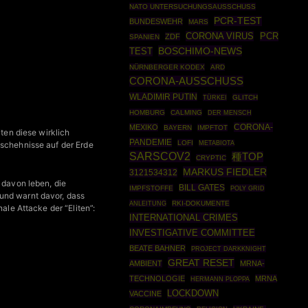
NATO UNTERSUCHUNGSAUSSCHUSS
PCR-TEST
BUNDESWEHR
MARS
CORONA VIRUS
PCR
ZDF
SPANIEN
BOSCHIMO-NEWS
TEST
NÜRNBERGER KODEX
ARD
CORONA-AUSSCHUSS
WLADIMIR PUTIN
TÜRKEI
GLITCH
HOMBURG
CALMING
DER MENSCH
CORONA-
MEXIKO
BAYERN
IMPFTOT
iten diese wirklich
PANDEMIE
LOFI
METABIOTA
eschehnisse auf der Erde
SARSCOV2
種TOP
CRYPTIC
MARKUS FIEDLER
3121534312
 davon leben, die
BILL GATES
IMPFSTOFFE
POLY GRID
und warnt davor, dass
ANLEITUNG
RKI-DOKUMENTE
ale Attacke der “Eliten”:
INTERNATIONAL CRIMES
INVESTIGATIVE COMMITTEE
BEATE BAHNER
PROJECT DARKKNIGHT
GREAT RESET
AMBIENT
MRNA-
TECHNOLOGIE
MRNA
HERMANN PLOPPA
LOCKDOWN
VACCINE