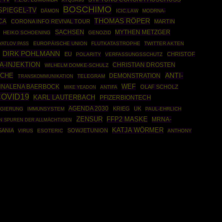
BOSCHIMO
SPIEGEL-TV
DÄMON
ICIC.LAW
MODRNA-
THOMAS RÖPER
CA
CORONA INFO REVIVAL TOUR
MARTIN
SACHSEN
MYTHEN METZGER
HEIKO SCHOENING
GENOZID
EUROPÄISCHE UNION
FLUTKATASTROPHE
TWITTER AKTEN
YATLOV PASS
DIRK POHLMANN
EU
CHRISTOF
POLARITY
VERFASSUNGSSCHUTZ
A-INJEKTION
CHRISTIAN DROSTEN
WILHELM DOMKE-SCHULZ
RCHE
ANTI-
DEMONSTRATION
TELEGRAM
TRANSKOMMUNIKATION
NNALENA BAERBOCK
WEF
OLAF SCHOLZ
ANTIFA
MIKE YEADON
OVID19
KARL LAUTERBACH
PFIZERBIONTECH
AGENDA 2030
KRIEG
UK
GIERUNG
IMMUNSYSTEM
PAUL-EHRLICH
ZENSUR
FFP2 MASKE
MRNA-
N SPUREN DER ALLMÄCHTIGEN
KATJA WÖRMER
SANIA
SOWJETUNION
VIRUS
ESOTERIC
ANTHONY