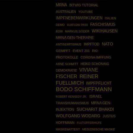
MRNA
BITWIG TUTORIAL
AUSTRALIEN
YOUTUBE
IMPFNEBENWIRKUNGEN
ITALIEN
FASCHISMUS
DEMO
DJATLOW PASS
WIKIHAUSEN
BSW
MARKUS SÖDER
MRNA GEN-THERAPIE
NATO
IMPFTOD
ANTISEMITISMUS
GEIMPFT
EVENT 201
RKI-
PROTOKOLLE
CORONA-IMPFUNG
HEIKO SCHÖNING
ARNE SCHMITT
VIVIANE
DEMOKRATIE
REINER
FISCHER
FUELLMICH
IMPFPFLICHT
BODO SCHIFFMANN
ISRAEL
ROBERT KENNEDY JR.
MRNA GEN-
TRANSHUMANISMUS
SUCHARIT BHAKDI
INJEKTION
WOLFGANG WODARG
JUSTUS
HOFFMANN
FLUTOPFERHILFE
MASKENATTEST
MEDIZINISCHE MASKE