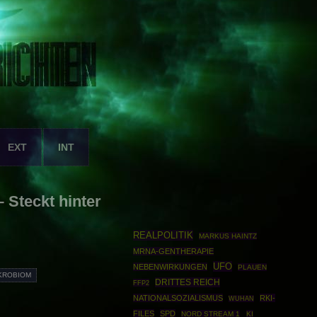
EXT
INT
 Steckt hinter
REALPOLITIK
MARKUS HAINTZ
MRNA-GENTHERAPIE
UFO
NEBENWIRKUNGEN
PLAUEN
KROBIOM
DRITTES REICH
FFP2
NATIONALSOZIALISMUS
RKI-
WUHAN
FILES
SPD
NORD STREAM 1
KI