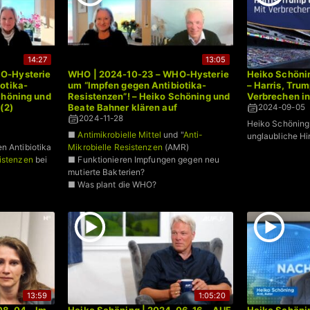
14:27
13:05
O-Hysterie
WHO | 2024-10-23 – WHO-Hysterie
Heiko Schöni
otika-
um “Impfen gegen Antibiotika-
– Harris, Tru
chöning und
Resistenzen”! – Heiko Schöning und
Verbrechen i
(2)
Beate Bahner klären auf
2024-09-05
2024-11-28
Heiko Schöning 
■
Antimikrobielle Mittel
und "
Anti-
unglaubliche Hi
n Antibiotika
Mikrobielle Resistenzen
(AMR)
sistenzen
bei
■ Funktionieren Impfungen gegen neu
mutierte Bakterien?
■ Was plant die WHO?
13:59
1:05:20