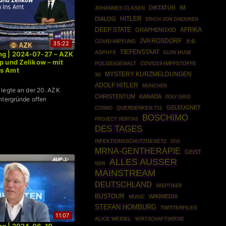
DIKTATUR
IM
JOHANNES CLASEN
HITLER
DIALOG
ERICH VON DAENIKEN
DEEP STATE
AFRIKA
GRAPHENOXID
JVA ROSDORF
COVID-IMPFUNG
大名
35:22
TIEFENSTAAT
ASPHYX
ELON MUSK
ng | 2024-07-27 – AZK
mp und Zelikow – mit
POLIZEIGEWALT
COVID19-IMPFSTOFFE
ns Amt
MYSTERY KURZMELDUNGEN
3G
ADOLF HITLER
MÜNCHEN
legte an der 20. AZK
CHRISTENTUM
KANADA
POLY GRID
ntergründe offen
GELEUGNET
COSMO
QUERDENKEN 711
BOSCHIMO
PROJECT VERITAS
DES TAGES
INFEKTIONSSCHUTZGESETZ
DIVI
MRNA-GENTHERAPIE
GEIST
ALLES AUSSER
NDR
MAINSTREAM
DEUTSCHLAND
SKEPTIKER
BUSTOUR
WIKIMEDIA
MUSIC
STEFAN HOMBURG
TWITTERFILES
11:07
ALICE WEIDEL
WIRTSCHAFTSKRISE