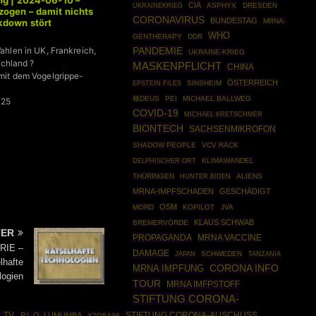
ng | 2024-06-10 –
CIA
UKRAINEKRIEG
ASPHYX
DRESDEN
ogen – damit nichts
CORONAVIRUS
BUNDESTAG
MRNA-
kdown stört
WHO
GENTHERAPY
DDR
PANDEMIE
hlen in UK, Frankreich,
UKRAINE-KRIEG
schland ?
MASKENPFLICHT
CHINA
it dem Vogelgrippe-
ÖSTERREICH
EPSTEIN FILES
SINSHEIM
種DEUS
PEI
MICHAEL BALLWEG
025
COVID-19
MICHAEL KRETSCHMER
BIONTECH
SACHSENMIKROFON
SHADOW PEOPLE
VCV RACK
KLIMAWANDEL
DELPHISCHER ORT
THÜRINGEN
ALIENS
HUNTER BIDEN
MRNA-IMPFSCHADEN
GESCHÄDIGT
OSM
MORD
KOPILOT
JVA
KLAUS SCHWAB
BREMERVÖRDE
TER
PROPAGANDA
MRNA VACCINE
ERIE –
DAMAGE
SCHWEDEN
JAPAN
TANZANIA
lhafte
CORONA INFO
MRNA IMPFUNG
logien
TOUR
MRNA IMFPSTOFF
STIFTUNG CORONA-
L TV
STIFTUNG CORONA-AUSCHUSS
P.L.O. LUMUMBA
X7Q5A96