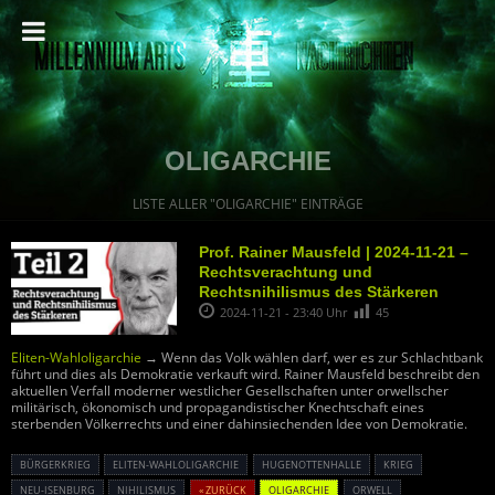
OLIGARCHIE
LISTE ALLER "OLIGARCHIE" EINTRÄGE
Prof. Rainer Mausfeld | 2024-11-21 –
Rechtsverachtung und
Rechtsnihilismus des Stärkeren
2024-11-21 - 23:40 Uhr
45
Eliten-Wahloligarchie
→ Wenn das Volk wählen darf, wer es zur Schlachtbank
führt und dies als Demokratie verkauft wird. Rainer Mausfeld beschreibt den
aktuellen Verfall moderner westlicher Gesellschaften unter orwellscher
militärisch, ökonomisch und propagandistischer Knechtschaft eines
sterbenden Völkerrechts und einer dahinsiechenden Idee von Demokratie.
BÜRGERKRIEG
ELITEN-WAHLOLIGARCHIE
HUGENOTTENHALLE
KRIEG
NEU-ISENBURG
NIHILISMUS
« ZURÜCK
OLIGARCHIE
ORWELL