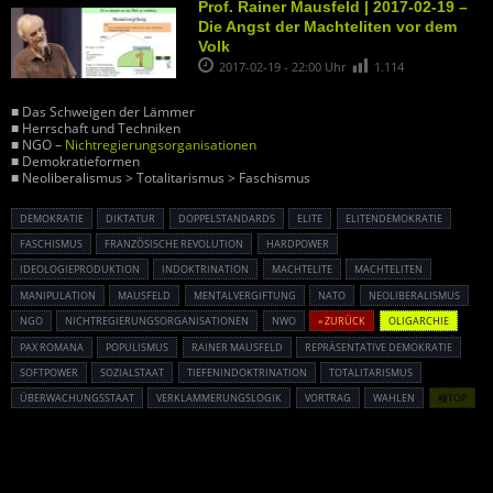
Prof. Rainer Mausfeld | 2017-02-19 –
Die Angst der Machteliten vor dem
Volk
2017-02-19 - 22:00 Uhr
1.114
■ Das Schweigen der Lämmer
■ Herrschaft und Techniken
■ NGO –
Nichtregierungsorganisationen
■ Demokratieformen
■ Neoliberalismus > Totalitarismus > Faschismus
DEMOKRATIE
DIKTATUR
DOPPELSTANDARDS
ELITE
ELITENDEMOKRATIE
FASCHISMUS
FRANZÖSISCHE REVOLUTION
HARDPOWER
IDEOLOGIEPRODUKTION
INDOKTRINATION
MACHTELITE
MACHTELITEN
MANIPULATION
MAUSFELD
MENTALVERGIFTUNG
NATO
NEOLIBERALISMUS
NGO
NICHTREGIERUNGSORGANISATIONEN
NWO
« ZURÜCK
OLIGARCHIE
PAX ROMANA
POPULISMUS
RAINER MAUSFELD
REPRÄSENTATIVE DEMOKRATIE
SOFTPOWER
SOZIALSTAAT
TIEFENINDOKTRINATION
TOTALITARISMUS
ÜBERWACHUNGSSTAAT
VERKLAMMERUNGSLOGIK
VORTRAG
WAHLEN
種TOP