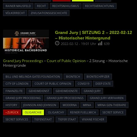
RAINER MAUSFELD
RECHT
RECHTSNIHILISMUS
RECHTSVERACHTUNG
VÖLKERRECHT
ZIVILISATIONSGESCHICHTE
Grand Jury | SITZUNG 2 – 2022-02-12
– Historischer Hintergrund
2022-02-12 - 19:01 Uhr
639
Grand Jury Proceedings
–
Court of Public Opinion
– 2.Sitzung – Historische
Hintergründe
BILL UND MELINDA GATES FOUNDATION
BIONTECH
BIONTECHPFIZER
CITY OF LONDON
COURT OF PUBLIC OPINION
COVID19
DEEP STATE
FINANZELITE
GEHEIMDIENST
GEHEIMDIENSTE
GRAND JURY
GRAND JURY PROCEEDING
GRAND JURY PROCEEDINGS
GRAND JURY-VERFAHREN
HISTORY
JOHNSON AND JOHNSON
MODERNA
MRNA
MRNA GEN-THERAPIE
« ZURÜCK
OLIGARCHIE
OLIGARCHY
REINER FUELLMICH
SECRET SERVICE
SECRET SERVICES
TIEFENSTAAT
TIEFER STAAT
VIVIANE FISCHER