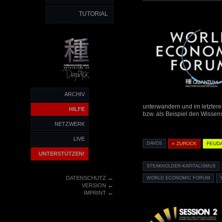
TUTORIAL
ARCHIV
unterwandern und im letztere
HILFE
bzw. als Beispiel den Wissen
NETZWERK
LIVE
DAVOS
« ZURÜCK
FEUD
UNTERSTÜTZEN!
STEAKHOLDER-KAPITALISMUS
←
DATENSCHUTZ
WORLD ECONOMIC FORUM
←
VERSION
←
IMPRINT