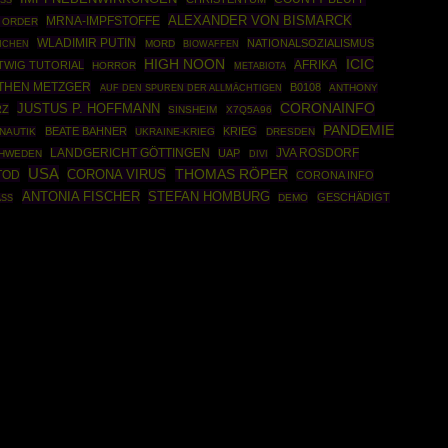
ASS
ALEXANDER VON BISMARCK
MRNA-IMPFSTOFFE
 ORDER
WLADIMIR PUTIN
NATIONALSOZIALISMUS
NCHEN
MORD
BIOWAFFEN
ICIC
HIGH NOON
AFRIKA
TWIG TUTORIAL
HORROR
METABIOTA
THEN METZGER
B0108
ANTHONY
AUF DEN SPUREN DER ALLMÄCHTIGEN
JUSTUS P. HOFFMANN
CORONAINFO
RZ
SINSHEIM
X7Q5A96
PANDEMIE
BEATE BAHNER
KRIEG
NAUTIK
UKRAINE-KRIEG
DRESDEN
JVA ROSDORF
LANDGERICHT GÖTTINGEN
UAP
HWEDEN
DIVI
USA
THOMAS RÖPER
CORONA VIRUS
TOD
CORONA INFO
ANTONIA FISCHER
STEFAN HOMBURG
GESCHÄDIGT
DEMO
ASS