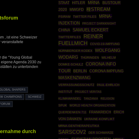
MRNA
STAAT
HITLER
BUSTOUR
種STREAM
2020
MWGFD
MRNA-
tsforum
PSIRAM
TWITTER FILES
INJEKTION
PROJECT DARKKNIGHT
SAMUEL ECKERT
CHINA
REINER
m , ist eine Schweizer
TWITTERFILES
r veranstaltete
FUELLMICH
COVID-19-IMPFUNG
WOLFGANG
NÜRNBERGER KODEX
WODARG
r die “Young Global
THÜRINGEN
WILHELM
ie eigene Agenda 2030 zu
CORONA INFO
DOMKE-SCHULZ
stätten zu unterbinden
TOUR
BERLIN
CORONA IMPFUNG
MASKENZWANG
VERFASSUNGSSCHUTZ
PAUL-EHRLICH
GLOBAL SHAPERS
INSTITUT
PROJECT VERITAS
EW CHAMPIONS
SCHWEIZ
KLIMAWANDEL
TANZANIA
RELIGION
SFORUM
SPUK
WORLD HEALTH ORGANIZATION
FRANKREICH
ERICH
QUERDENKEN 711
VON DÄNIKEN
UKRAINE-KONFLIKT
MRNA-GENTHERAPEUTIKA
Übernahme durch
SARSCOV2
DER SCHWARZE