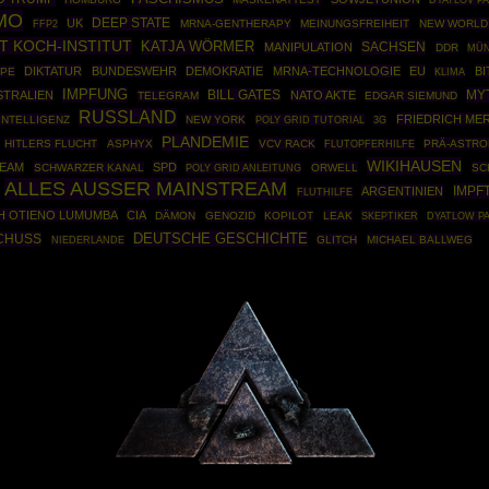
DYATLOV P
MO
DEEP STATE
UK
FFP2
MRNA-GENTHERAPY
MEINUNGSFREIHEIT
NEW WORLD
T KOCH-INSTITUT
KATJA WÖRMER
SACHSEN
MANIPULATION
DDR
MÜ
DIKTATUR
BUNDESWEHR
DEMOKRATIE
MRNA-TECHNOLOGIE
EU
BI
PPE
KLIMA
IMPFUNG
MY
STRALIEN
BILL GATES
NATO AKTE
TELEGRAM
EDGAR SIEMUND
RUSSLAND
FRIEDRICH ME
INTELLIGENZ
NEW YORK
POLY GRID TUTORIAL
3G
PLANDEMIE
HITLERS FLUCHT
ASPHYX
VCV RACK
PRÄ-ASTRO
FLUTOPFERHILFE
WIKIHAUSEN
REAM
SPD
SCHWARZER KANAL
POLY GRID ANLEITUNG
ORWELL
SC
ALLES AUSSER MAINSTREAM
IMPF
ARGENTINIEN
FLUTHILFE
H OTIENO LUMUMBA
CIA
DÄMON
GENOZID
KOPILOT
LEAK
SKEPTIKER
DYATLOW P
DEUTSCHE GESCHICHTE
CHUSS
GLITCH
MICHAEL BALLWEG
NIEDERLANDE
Powered By :