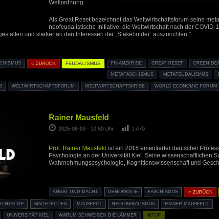
Weltordnung.
Als Great Reset bezeichnet das Weltwirtschaftsforum seine meta
neofeudalistische Initiative, die Weltwirtschaft nach der COVID
gestalten und stärker an den Interessen der „Stakeholder“ auszurichten.”
SCHISMUS
« ZURÜCK
FEUDALISMUS
FINANZKRISE
GREAT RESET
GREEN DE
METAFASCHISMUS
METAFEUDALISMUS
S
WELTWIRTSCHAFTSFORUM
WELTWIRTSCHAFTSKRISE
WORLD ECONOMIC FORUM
Rainer Mausfeld
2025-08-03 - 10:50 Uhr
1.470
Prof. Rainer Mausfeld
ist ein 2016 emeritierter deutscher Profes
Psychologie an der Universität Kiel. Seine wissenschaftlichen 
Wahrnehmungspsychologie, Kognitionswissenschaft und Geschi
ANGST UND MACHT
DEMOKRATIE
FASCHISMUS
« ZURÜCK
ACHTELITE
MACHTELITEN
MAUSFELD
NEOLIBERALISMUS
RAINER MAUSFELD
UNIVERSITÄT KIEL
WARUM SCHWEIGEN DIE LÄMMER
種TOP