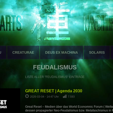
U
CREATURAE
DEUS EX MACHINA
SOLARIS
FEUDALISMUS
LISTE ALLER "FEUDALISMUS" EINTRÄGE
GREAT RESET | Agenda 2030
2026-03-04 - 14:47 Uhr
7.593
Great Reset – Medien über das World Economnic Forum ( Weltwi
dessen propagierter Neo-Feudalismus bzw. Metafaschismus in