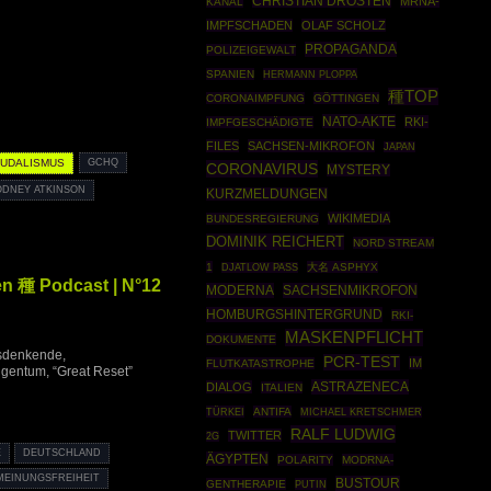
CHRISTIAN DROSTEN
MRNA-
KANAL
IMPFSCHADEN
OLAF SCHOLZ
PROPAGANDA
POLIZEIGEWALT
SPANIEN
HERMANN PLOPPA
種TOP
CORONAIMPFUNG
GÖTTINGEN
NATO-AKTE
RKI-
IMPFGESCHÄDIGTE
FILES
SACHSEN-MIKROFON
JAPAN
EUDALISMUS
GCHQ
CORONAVIRUS
MYSTERY
ODNEY ATKINSON
KURZMELDUNGEN
WIKIMEDIA
BUNDESREGIERUNG
DOMINIK REICHERT
NORD STREAM
1
大名 ASPHYX
DJATLOW PASS
en 種 Podcast | N°12
MODERNA
SACHSENMIKROFON
HOMBURGSHINTERGRUND
RKI-
MASKENPFLICHT
DOKUMENTE
rsdenkende,
PCR-TEST
IM
FLUTKATASTROPHE
igentum, “Great Reset”
ASTRAZENECA
DIALOG
ITALIEN
TÜRKEI
ANTIFA
MICHAEL KRETSCHMER
RALF LUDWIG
TWITTER
2G
E
DEUTSCHLAND
ÄGYPTEN
POLARITY
MODRNA-
MEINUNGSFREIHEIT
BUSTOUR
GENTHERAPIE
PUTIN