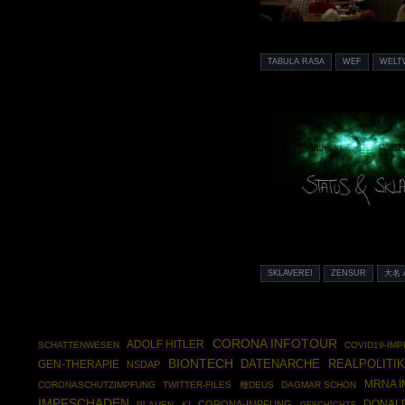
TABULA RASA
WEF
WELT
SKLAVEREI
ZENSUR
大名 
CORONA INFOTOUR
ADOLF HITLER
SCHATTENWESEN
COVID19-IM
BIONTECH
DATENARCHE
REALPOLITIK
GEN-THERAPIE
NSDAP
MRNA 
CORONASCHUTZIMPFUNG
TWITTER-FILES
種DEUS
DAGMAR SCHÖN
IMPFSCHADEN
DONAL
CORONA-IMPFUNG
PLAUEN
KI
GESCHICHTE