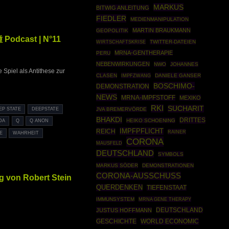
MARKUS
BITWIG ANLEITUNG
FIEDLER
MEDIENMANIPULATION
MARTIN BRAUKMANN
GEOPOLITIK
 Podcast | N°11
WIRTSCHAFTSKRISE
TWITTER-DATEIEN
MRNA-GENTHERAPIE
PERU
NEBENWIRKUNGEN
NWO
JOHANNES
Spiel als Antithese zur
CLASEN
IMPFZWANG
DANIELE GANSER
BOSCHIMO-
DEMONSTRATION
NEWS
MRNA-IMPFSTOFF
MEXIKO
RKI
SUCHARIT
EP STATE
DEEPSTATE
JVA BREMERVÖRDE
BHAKDI
DRITTES
HEIKO SCHOENING
DA
Q
Q ANON
IMPFPFLICHT
REICH
RAINER
E
WAHRHEIT
CORONA
MAUSFELD
DEUTSCHLAND
SYMBOLS
MARKUS SÖDER
DEMONSTRATIONEN
CORONA-AUSSCHUSS
g von Robert Stein
QUERDENKEN
TIEFENSTAAT
IMMUNSYSTEM
MRNA GENE THERAPY
DEUTSCHLAND
JUSTUS HOFFMANN
GESCHICHTE
WORLD ECONOMIC