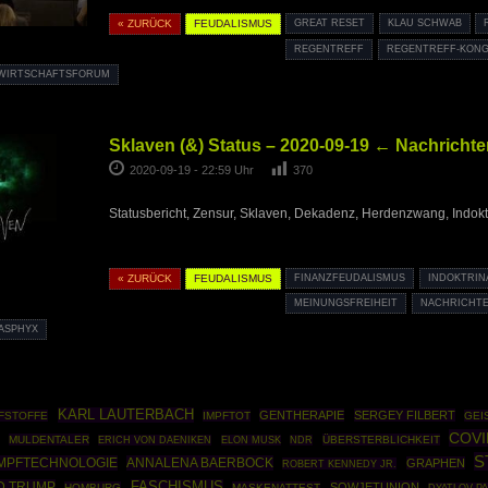
« ZURÜCK
FEUDALISMUS
GREAT RESET
KLAU SCHWAB
REGENTREFF
REGENTREFF-KONG
WIRTSCHAFTSFORUM
Sklaven (&) Status – 2020-09-19 ← Nachrichte
2020-09-19 - 22:59 Uhr
370
Statusbericht, Zensur, Sklaven, Dekadenz, Herdenzwang, Indokt
« ZURÜCK
FEUDALISMUS
FINANZFEUDALISMUS
INDOKTRIN
MEINUNGSFREIHEIT
NACHRICHT
ASPHYX
KARL LAUTERBACH
GENTHERAPIE
SERGEY FILBERT
PFSTOFFE
IMPFTOT
GEI
COVI
MULDENTALER
ÜBERSTERBLICHKEIT
ERICH VON DAENIKEN
ELON MUSK
NDR
S
IMPFTECHNOLOGIE
ANNALENA BAERBOCK
GRAPHEN
ROBERT KENNEDY JR.
D TRUMP
FASCHISMUS
SOWJETUNION
HOMBURG
MASKENATTEST