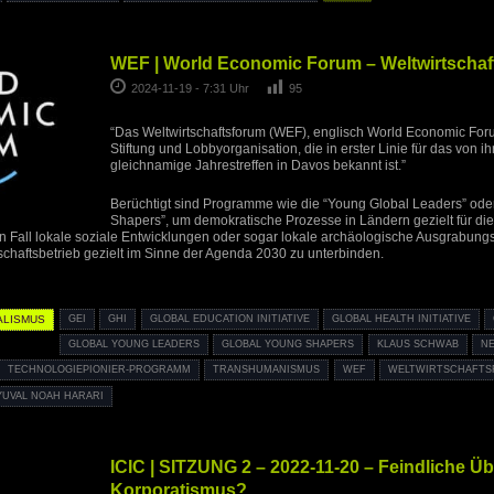
WEF | World Economic Forum – Weltwirtschaf
2024-11-19 - 7:31 Uhr
95
“Das Weltwirtschaftsforum (WEF), englisch World Economic Foru
Stiftung und Lobbyorganisation, die in erster Linie für das von ih
gleichnamige Jahrestreffen in Davos bekannt ist.”
Berüchtigt sind Programme wie die “Young Global Leaders” ode
Shapers”, um demokratische Prozesse in Ländern gezielt für d
n Fall lokale soziale Entwicklungen oder sogar lokale archäologische Ausgrabungs
schaftsbetrieb gezielt im Sinne der Agenda 2030 zu unterbinden.
ALISMUS
GEI
GHI
GLOBAL EDUCATION INITIATIVE
GLOBAL HEALTH INITIATIVE
GLOBAL YOUNG LEADERS
GLOBAL YOUNG SHAPERS
KLAUS SCHWAB
N
TECHNOLOGIEPIONIER-PROGRAMM
TRANSHUMANISMUS
WEF
WELTWIRTSCHAFT
YUVAL NOAH HARARI
ICIC | SITZUNG 2 – 2022-11-20 – Feindliche 
Korporatismus?