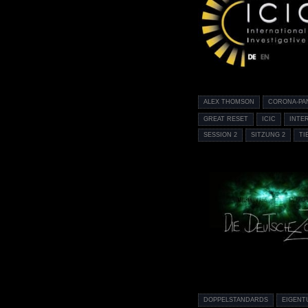
ALEX THOMSON
CORONA-PA
GREAT RESET
ICIC
INTE
SESSION 2
SITZUNG 2
TI
DOPPELSTANDARDS
EIGENT