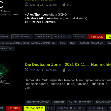
2022-11-21 - 22:29 Uhr
541
■
Alex Thomson
(ehem GCHQ)
■
Rodney Atkinson
(Analyst, Journalist, Autor)
■ Dr.
Reiner Fuellmich
NDEMIE
CORPORATISM
DEEP STATE
FASCHISMUS
FASCISM
« ZURÜCK
F
RNATIONAL CRIMES INVESTIGATIVE COMMITTEE
NGO
NSA
REINER FUELLMICH
R
EFER STAAT
Die Deutsche Zone – 2021-02-11 ← Nachricht
2021-02-11 - 14:21 Uhr
145
Demokratie, Ordnungswahn, Realität, Meinungsfreiheit & Ande
Doppelstandards, Fridays For Future, Plankrise, Feudalismus, E
uvm.
ANDERSDENKENDE
BAUERN
BAUERNPROTESTE
DEMOKRATI
UM
« ZURÜCK
FEUDALISMUS
FFF
FRIDAYS FOR FUTURE
GREAT RESET