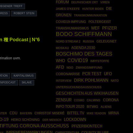
FORUM
VIREN
DELPHISCHER ORT
REGENER TREFF
DIE
JAMES O'KEEFE
HUNTER BIDEN
RESS
ROBERT STEIN
GRÜNEN
TRANSKOMMUNIKATION
COVID19-IMPFUNG
POLTERGEIST
PFIZER
WEF
TRANSHUMANISMUS
BODO SCHIFFMANN
n 種 Podcast | N°6
GELEUGNET
NORD STREAM 2
RUSSIA
AGENDA 2030
MOSKAU
BOSCHIMO DES TAGES
rination uvm.
COVID19
WHO
IMPFSTOFFE
AFD
NGO
ZWANGSIMPFUNG
PCR TEST
UFO
CORONAKRISE
ATION
KAPITALISMUS
DIRK POHLMANN
NATO
INTERVIEW
ENPODCAST
SKLAVE
UNTERSUCHUNGSAUSSCHUSS
GESCHICHTEN AUS WIKIHAUSEN
ZENSUR
CORONA
COSMO
CALMING
INFO TOUR 2020
BITWIG
ALIENS
CDU
BITTEL TV
MRNA
CHRISTOF MISERÉ
STER
BAYERN
MIKE YEADON
D-19
LOCKDOWN
HEIKO SCHÖNING
DER MENSCH
TIFTUNG CORONA-AUSSCHUSS
PFIZERBIONTECH
IMPFNEBENWIRKUNGEN
COUNTY BLUFF
CHRISTENTUM