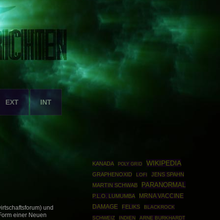
EXT
INT
WIKIPEDIA
KANADA
POLY GRID
GRAPHENOXID
JENS SPAHN
LOFI
PARANORMAL
MARTIN SCHWAB
P.L.O. LUMUMBA
MRNA VACCINE
DAMAGE
FELIKS
BLACKROCK
rtschaftsforum) und
 Form einer Neuen
SCHWEIZ
INDIEN
ARNE BURKHARDT