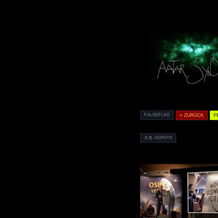
FALSEFLAG
« ZURÜCK
F
大名 ASPHYX