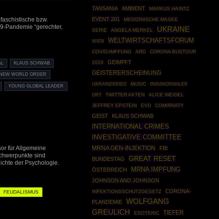
TANSANIA
AMBIENT
MARKUS HAINTZ
EVENT 201
faschistische bzw.
MEDIZINISCHE MASKE
-19-Pandemie “gerechter,
UKRAINE
SERIE
ANGELA MERKEL
WELTWIRTSCHAFTSFORUM
WIEN
COVID-IMPFUNG
ARD
CORONA BUSTOUR
GEIMPFT
2020
AL
KLAUS SCHWAB
GEISTERERSCHEINUNG
NEW WORLD ORDER
UKRAINEKRIEG
MUSIC
PARANORMALER
YOUNG GLOBAL LEADER
TWITTER AKTEN
ALICE WEIDEL
ORT
JEFFREY EPSTEIN
EVD
COMIRNATY
GEIST
KLAUS SCHWAB
INTERNATIONAL CRIMES
INVESTIGATIVE COMMITTEE
MRNA GEN-INJEKTION
sor für Allgemeine
FBI
Schwerpunkte sind
GREAT RESET
BUNDESTAG
chte der Psychologie.
MRNA IMPFUNG
ÖSTERREICH
JOHNSON AND JOHNSON
CORONA-
INFEKTIONSSCHUTZGESETZ
FEUDALISMUS
WOLFGANG
PLANDEMIE
GREULICH
TIEFER
ESOTERIC