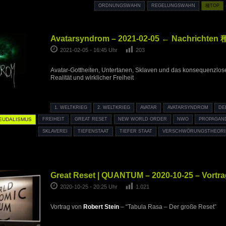
ORDNUNGSWAHN
REGELUNGSWAHN
種TOP
Avatarsyndrom – 2021-02-05 ← Nachrichten 種
2021-02-05 - 16:45 Uhr
203
Avatar-Gottheiten, Untertanen, Sklaven und das konsequenzlose 
Realität und wirklicher Freiheit
1. WELTKRIEG
2. WELTKRIEG
AVATAR
AVATARSYNDROM
DE
EUDALISMUS
FREIHEIT
GREAT RESET
NEW WORLD ORDER
NWO
PROPAGAN
SKLAVEREI
TIEFENSTAAT
TIEFER STAAT
VERSCHWÖRUNGSTHEORI
Great Reset | QUANTUM – 2020-10-25 – Vortra
2020-10-25 - 20:25 Uhr
1.021
Vortrag von
Robert Stein
– “Tabula Rasa – Der große Reset”