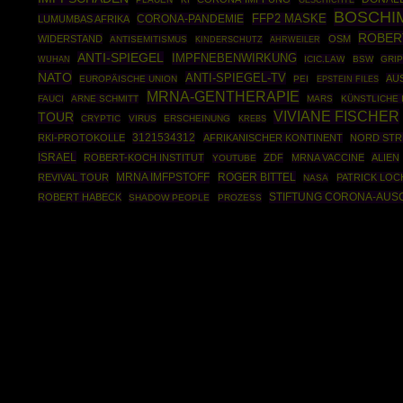
BOSCHI
CORONA-PANDEMIE
FFP2 MASKE
LUMUMBAS AFRIKA
ROBER
WIDERSTAND
OSM
ANTISEMITISMUS
AHRWEILER
KINDERSCHUTZ
ANTI-SPIEGEL
IMPFNEBENWIRKUNG
ICIC.LAW
BSW
GRI
WUHAN
NATO
ANTI-SPIEGEL-TV
AU
EUROPÄISCHE UNION
PEI
EPSTEIN FILES
MRNA-GENTHERAPIE
FAUCI
ARNE SCHMITT
MARS
KÜNSTLICHE 
VIVIANE FISCHER
TOUR
CRYPTIC
VIRUS
ERSCHEINUNG
KREBS
3121534312
RKI-PROTOKOLLE
AFRIKANISCHER KONTINENT
NORD ST
ISRAEL
ROBERT-KOCH INSTITUT
ZDF
MRNA VACCINE
ALIEN
YOUTUBE
MRNA IMFPSTOFF
ROGER BITTEL
REVIVAL TOUR
PATRICK LOC
NASA
STIFTUNG CORONA-AUS
ROBERT HABECK
SHADOW PEOPLE
PROZESS