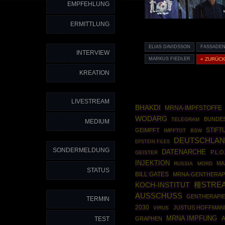
EMPFEHLUNG
ERMITTLUNG
ELIAS DAVIDSSON
FASSADE
INTERVIEW
MARKUS FIEDLER
« ZURÜC
KREATION
LIVESTREAM
BHAKDI
MRNA-IMPFSTOFFE
WODARG
BUNDE
TELEGRAM
MEDIUM
STIF
GEIMPFT
IMPFTOT
BSW
DEUTSCHLA
EPSTEIN FILES
SONDERMELDUNG
DATENARCHE
P.L.
GEISTER
INJEKTION
MA
RUSSIA
MORD
STATUS
BILL GATES
MRNA-GENTHERAP
KOCH-INSTITUT
種STRE
AUSSCHUSS
GENTHERAPI
TERMIN
2030
JUSTUS HOFFMAN
VIRUS
MRNA IMPFUNG
A
TEST
GRAPHEN