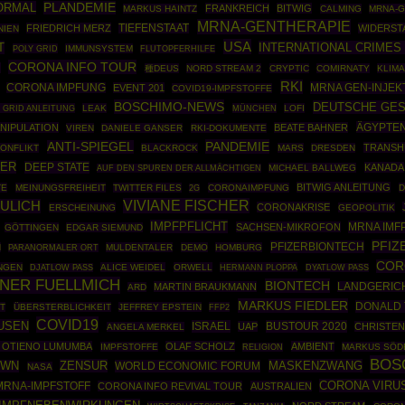
ORMAL
PLANDEMIE
FRANKREICH
BITWIG
MARKUS HAINTZ
CALMING
MRNA-G
MRNA-GENTHERAPIE
FRIEDRICH MERZ
TIEFENSTAAT
WIDERST
NIEN
USA
T
INTERNATIONAL CRIMES
POLY GRID
IMMUNSYSTEM
FLUTOPFERHILFE
CORONA INFO TOUR
O
種DEUS
NORD STREAM 2
CRYPTIC
COMIRNATY
KLIM
RKI
MRNA GEN-INJEK
CORONA IMPFUNG
EVENT 201
COVID19-IMPFSTOFFE
BOSCHIMO-NEWS
DEUTSCHE GES
 GRID ANLEITUNG
LEAK
MÜNCHEN
LOFI
ÄGYPTE
NIPULATION
BEATE BAHNER
VIREN
DANIELE GANSER
RKI-DOKUMENTE
PANDEMIE
ANTI-SPIEGEL
TRANSH
KONFLIKT
BLACKROCK
MARS
DRESDEN
HER
DEEP STATE
KANADA
MICHAEL BALLWEG
AUF DEN SPUREN DER ALLMÄCHTIGEN
BITWIG ANLEITUNG
TE
MEINUNGSFREIHEIT
TWITTER FILES
CORONAIMPFUNG
D
2G
VIVIANE FISCHER
ULICH
CORONAKRISE
ERSCHEINUNG
GEOPOLITIK
IMPFPFLICHT
MRNA IMF
SACHSEN-MIKROFON
GÖTTINGEN
EDGAR SIEMUND
PFIZ
PFIZERBIONTECH
N
MULDENTALER
DEMO
HOMBURG
PARANORMALER ORT
COR
NGEN
ALICE WEIDEL
ORWELL
HERMANN PLOPPA
DJATLOW PASS
DYATLOW PASS
INER FUELLMICH
BIONTECH
MARTIN BRAUKMANN
LANDGERIC
ARD
MARKUS FIEDLER
DONALD
T
ÜBERSTERBLICHKEIT
JEFFREY EPSTEIN
FFP2
COVID19
USEN
ISRAEL
BUSTOUR 2020
UAP
CHRISTE
ANGELA MERKEL
H OTIENO LUMUMBA
OLAF SCHOLZ
AMBIENT
IMPFSTOFFE
MARKUS SÖD
RELIGION
BOS
ZENSUR
MASKENZWANG
OWN
WORLD ECONOMIC FORUM
NASA
CORONA VIRU
MRNA-IMPFSTOFF
CORONA INFO REVIVAL TOUR
AUSTRALIEN