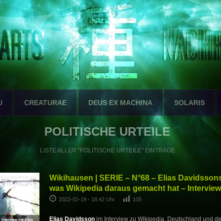
U
CREATURAE
DEUS EX MACHINA
SOLARIS
POLITISCHE URTEILE
LISTE ALLER "POLITISCHE URTEILE" EINTRÄGE
Wikihausen | SERIE – N°68 – Elias Davidsso
was Wikipedia daraus gemacht hat – Interview
2022-02-19 - 18:42 Uhr
105
Elias Davidsson
im Interview zu Wikipedia, Deutschland und d