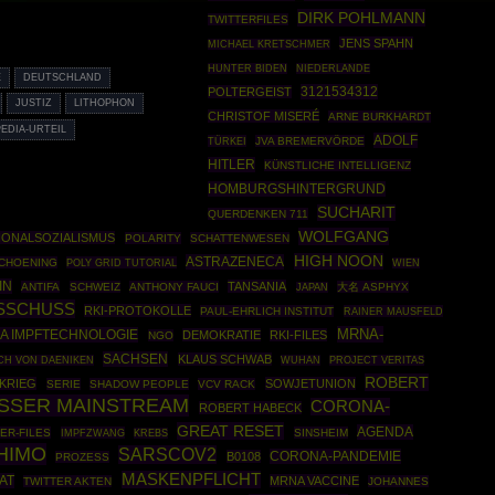
DIRK POHLMANN
TWITTERFILES
JENS SPAHN
MICHAEL KRETSCHMER
HUNTER BIDEN
NIEDERLANDE
E
DEUTSCHLAND
3121534312
POLTERGEIST
JUSTIZ
LITHOPHON
CHRISTOF MISERÉ
ARNE BURKHARDT
PEDIA-URTEIL
ADOLF
TÜRKEI
JVA BREMERVÖRDE
HITLER
KÜNSTLICHE INTELLIGENZ
HOMBURGSHINTERGRUND
SUCHARIT
QUERDENKEN 711
WOLFGANG
IONALSOZIALISMUS
POLARITY
SCHATTENWESEN
HIGH NOON
ASTRAZENECA
SCHOENING
POLY GRID TUTORIAL
WIEN
IN
TANSANIA
ANTIFA
SCHWEIZ
ANTHONY FAUCI
大名 ASPHYX
JAPAN
SSCHUSS
RKI-PROTOKOLLE
PAUL-EHRLICH INSTITUT
RAINER MAUSFELD
MRNA-
A IMPFTECHNOLOGIE
DEMOKRATIE
RKI-FILES
NGO
SACHSEN
KLAUS SCHWAB
CH VON DAENIKEN
WUHAN
PROJECT VERITAS
ROBERT
KRIEG
SOWJETUNION
SERIE
SHADOW PEOPLE
VCV RACK
USSER MAINSTREAM
CORONA-
ROBERT HABECK
GREAT RESET
AGENDA
ER-FILES
IMPFZWANG
SINSHEIM
KREBS
HIMO
SARSCOV2
CORONA-PANDEMIE
B0108
PROZESS
MASKENPFLICHT
AT
MRNA VACCINE
TWITTER AKTEN
JOHANNES