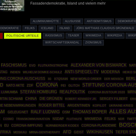
Fassadendemokratie, Island und vielem mehr
ALUMINIUMHÜTTE
ALUSUISSE
ANTISEMITISMUS
DEMOKRATI
NDEMOKRATIE
FELIKS
ICELAND
ISLAND
JÖRG MATTHIAS CLAUDIUS GRÜNEWALD
K
POLITISCHE URTEILE
RASSISMUS
TEASER
WIKIMEDIA
WIKIPEDIA
WIKI
WIRTSCHAFTSSKANDAL
ZIONISMUS
ALEXANDER VON BISMARCK
FASCHISMUS
NAT
EVD
FLUTKATASTROPHE
ANTI-SPIEGEL-TV
MODERNA
STAG
INDIEN
WILHELM DOMKE-SCHULZ
HEIKO 
TUNG CORONA-AUSCHUSS
BERL
X7Q5A96
NEW WORLD ORDER
3G
DER MENSCH
CORONA
STIFTUNG CORONA-AU
ND
NATO AKTE
ZDF
PEI
GLITCH
STEFAN HOMBURG
REALPOLITIK
MRN
O. LUMUMBA
CORONA BUSTOUR 2020
CHINA
DIE GRÜNEN
RTIN SCHWAB
SERGEY FILBERT
ROBERT KENNEDY JR.
ERI
ROGER BITTEL
IE NEBENWIRKUNGEN
ARGENTINIEN
KOPILOT
UKRAINE-KRIEG
ALLES A
AM
RALF LUDWIG
THOMAS RÖPER
GELEUGNET
OSM
E
NSDAP
WIKIMEDIA
FELIKS
COSMO
TWITT
TRANSKOMMUNIKATION
FLUTHILFE
NDR
BOSC
N
EU
CORONA-IMPFUNG
CORONA-PLANDEMIE
NÜRNBERGER KODEX
WIKIHAUSEN
AFD
FRIKA
TIEFER STA
GEIST
MOSKAU
MRNA-GENTHERAPY