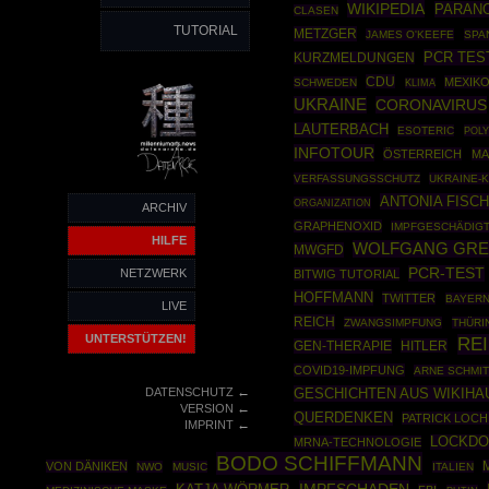
WIKIPEDIA
PARAN
CLASEN
TUTORIAL
METZGER
JAMES O'KEEFE
SPA
PCR TES
KURZMELDUNGEN
CDU
MEXIK
SCHWEDEN
KLIMA
UKRAINE
CORONAVIRUS
LAUTERBACH
ESOTERIC
POLY
INFOTOUR
ÖSTERREICH
MA
VERFASSUNGSSCHUTZ
UKRAINE-
ANTONIA FISC
ORGANIZATION
ARCHIV
GRAPHENOXID
IMPFGESCHÄDIG
HILFE
WOLFGANG GRE
MWGFD
PCR-TEST
NETZWERK
BITWIG TUTORIAL
HOFFMANN
TWITTER
BAYER
LIVE
REICH
ZWANGSIMPFUNG
THÜRI
UNTERSTÜTZEN!
RE
GEN-THERAPIE
HITLER
COVID19-IMPFUNG
ARNE SCHMIT
←
DATENSCHUTZ
GESCHICHTEN AUS WIKIHA
←
VERSION
QUERDENKEN
PATRICK LOC
←
IMPRINT
LOCKD
MRNA-TECHNOLOGIE
BODO SCHIFFMANN
VON DÄNIKEN
NWO
MUSIC
ITALIEN