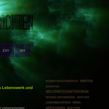
EXT
INT
IMPFTOD
ROBERT-KOCH INSTITUT
BIOWAFFEN
ns Lebenswerk und
WELTWIRTSCHAFTSFORUM
MODRNA-GENTHERAPIE
SKEPTIKER
LUMUMBAS AFRIKA
MRNA-
IMPFSCHADEN
er vorherrschenden
NEW YORK