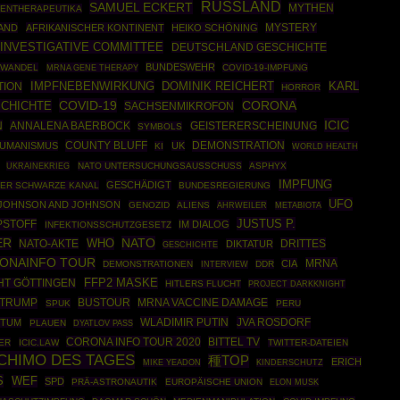
RUSSLAND
SAMUEL ECKERT
MYTHEN
ENTHERAPEUTIKA
AND
AFRIKANISCHER KONTINENT
HEIKO SCHÖNING
MYSTERY
 INVESTIGATIVE COMMITTEE
DEUTSCHLAND GESCHICHTE
BUNDESWEHR
AWANDEL
MRNA GENE THERAPY
COVID-19-IMPFUNG
IMPFNEBENWIRKUNG
DOMINIK REICHERT
TION
KARL
HORROR
COVID-19
CORONA
CHICHTE
SACHSENMIKROFON
ICIC
N
ANNALENA BAERBOCK
GEISTERERSCHEINUNG
SYMBOLS
COUNTY BLUFF
DEMONSTRATION
UMANISMUS
UK
KI
WORLD HEALTH
UKRAINEKRIEG
NATO UNTERSUCHUNGSAUSSCHUSS
ASPHYX
IMPFUNG
GESCHÄDIGT
ER SCHWARZE KANAL
BUNDESREGIERUNG
UFO
JOHNSON AND JOHNSON
GENOZID
ALIENS
AHRWEILER
METABIOTA
JUSTUS P.
PSTOFF
IM DIALOG
INFEKTIONSSCHUTZGESETZ
NATO
ER
WHO
NATO-AKTE
DRITTES
DIKTATUR
GESCHICHTE
ONAINFO TOUR
MRNA
CIA
DEMONSTRATIONEN
DDR
INTERVIEW
FFP2 MASKE
HT GÖTTINGEN
HITLERS FLUCHT
PROJECT DARKKNIGHT
 TRUMP
BUSTOUR
MRNA VACCINE DAMAGE
SPUK
PERU
WLADIMIR PUTIN
JVA ROSDORF
NTUM
PLAUEN
DYATLOV PASS
CORONA INFO TOUR 2020
BITTEL TV
ER
ICIC.LAW
TWITTER-DATEIEN
CHIMO DES TAGES
種TOP
ERICH
MIKE YEADON
KINDERSCHUTZ
S
WEF
SPD
PRÄ-ASTRONAUTIK
EUROPÄISCHE UNION
ELON MUSK