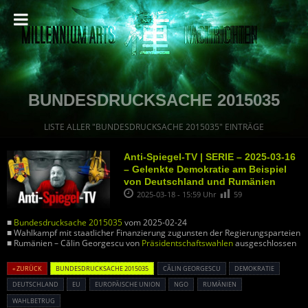
BUNDESDRUCKSACHE 2015035
LISTE ALLER "BUNDESDRUCKSACHE 2015035" EINTRÄGE
Anti-Spiegel-TV | SERIE – 2025-03-16
– Gelenkte Demokratie am Beispiel
von Deutschland und Rumänien
2025-03-18 - 15:59 Uhr
59
■
Bundesdrucksache 2015035
vom 2025-02-24
■ Wahlkampf mit staatlicher Finanzierung zugunsten der Regierungsparteien
■ Rumänien – Călin Georgescu von
Präsidentschaftswahlen
ausgeschlossen
« ZURÜCK
BUNDESDRUCKSACHE 2015035
CĂLIN GEORGESCU
DEMOKRATIE
DEUTSCHLAND
EU
EUROPÄISCHE UNION
NGO
RUMÄNIEN
WAHLBETRUG