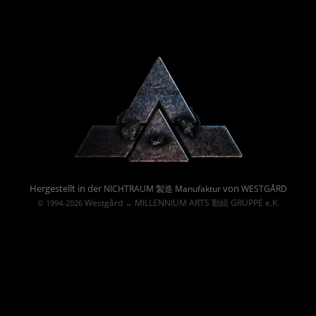
Powered By :
Hergestellt in der
von
NICHTRAUM 製造 Manufaktur
WESTGÅRD
Westgård
MILLENNIUM ARTS 勤続 GRUPPE e.K.
© 1994-2026
→