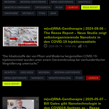
MODERNA
MODRNA-GENTHERAPIE
MRNA-GENTHERAPIE
NANOTECH
NANOTECH-EXPERIMENT
OPTOGENETIK
PFIZER
« ZURÜCK
REESE REPORT
SINOPHARM
SPUTNIK-V
TITAN
URAN
m(od)RNA-Gentherapie | 2024-09-06 –
The Reese Report – Neue Studie zeigt
selbstorganisierende Nanobots in
den COVID-19 Injektionsmitteln
2024-09-14 - 14:56 Uhr
115
“Die Inhaltsstoffe der von Pfizer und Moderna hergestellten COVID-19-
Injektionsmittel wurden unter einem Stereomikroskop bei vierhundertfacher
Vergrößerung untersucht.”
BIONTECH
GREG REESE
MODERNA
MODRNA-GENTHERAPIE
MRNA-GENTHERAPIE
NANOBOTS
NANOTECHNOLOGIE
PFIZER
« ZURÜCK
REESE REPORT
m(od)RNA-Gentherapie | 2025-05-07 –
Bill Gates gibt Nanotechnologie in
den COVID19-Spritzen zu – Reese