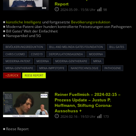
Report
2024-05-09 - 15:56 Uhr
98
■
künstliche Intelligenz
und fortgesetzte
Bevölkerungsreduktion
■ Moderna-Patent über hundert kontrollierte Freisetzungen von Pathogenen
■ Bill Gates’ Welt der Einfachheit
■ Nanopartikel und 5G
BEVÖLKERUNGSREDUKTION
BILL AND MELINDA GATES FOUNDATION
BILL GATES
CHRIS CUOMO
COVID19
DEPOPULATIONSAGENDA
MODERNA
MODERNA-PATENT
MODRNA
MODRNA-GENTHERAPIE
MRNA
MRNA-GENTHERAPIE
MRNA-IMPFSTOFFE
NANOTECHNOLOGIE
PATHOGENE
« ZURÜCK
REESE REPORT
Reiner Fuellmich – 2024-02-15 –
Prozess Update – Justus P.
Hoffmann, Stiftung Corona-
Ausschuss +
2024-02-16 - 19:53 Uhr
173
■ Reese Report