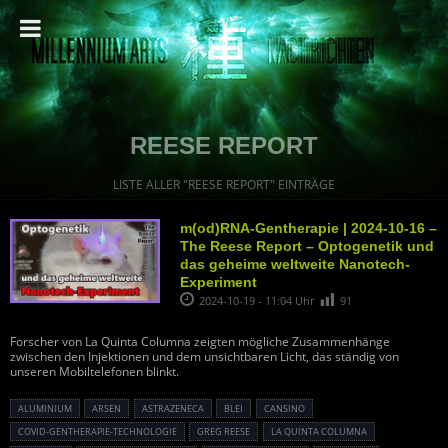
REESE REPORT
LISTE ALLER "REESE REPORT" EINTRÄGE
m(od)RNA-Gentherapie | 2024-10-16 –
The Reese Report – Optogenetik und
das geheime weltweite Nanotech-
Experiment
2024-10-19 - 11:04 Uhr
91
Forscher von La Quinta Columna zeigten mögliche Zusammenhänge
zwischen den Injektionen und dem unsichtbaren Licht, das ständig von
unseren Mobiltelefonen blinkt.
ALUMINIUM
ARSEN
ASTRAZENECA
BLEI
CANSINO
COVID-GENTHERAPIE-TECHNOLOGIE
GREG REESE
LA QUINTA COLUMNA