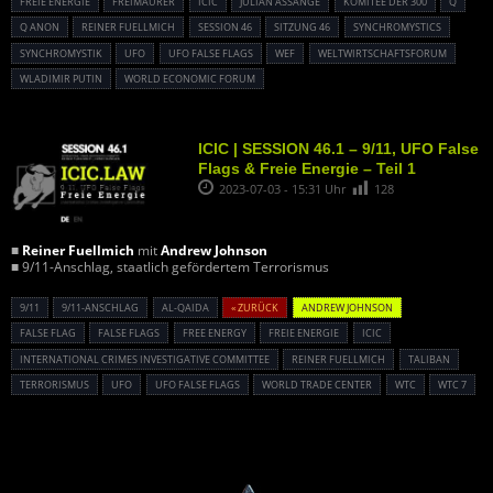
FREIE ENERGIE
FREIMAURER
ICIC
JULIAN ASSANGE
KOMITEE DER 300
Q
Q ANON
REINER FUELLMICH
SESSION 46
SITZUNG 46
SYNCHROMYSTICS
SYNCHROMYSTIK
UFO
UFO FALSE FLAGS
WEF
WELTWIRTSCHAFTSFORUM
WLADIMIR PUTIN
WORLD ECONOMIC FORUM
ICIC | SESSION 46.1 – 9/11, UFO False
Flags & Freie Energie – Teil 1
2023-07-03 - 15:31 Uhr
128
■
Reiner Fuellmich
mit
Andrew Johnson
■ 9/11-Anschlag, staatlich gefördertem Terrorismus
9/11
9/11-ANSCHLAG
AL-QAIDA
« ZURÜCK
ANDREW JOHNSON
FALSE FLAG
FALSE FLAGS
FREE ENERGY
FREIE ENERGIE
ICIC
INTERNATIONAL CRIMES INVESTIGATIVE COMMITTEE
REINER FUELLMICH
TALIBAN
TERRORISMUS
UFO
UFO FALSE FLAGS
WORLD TRADE CENTER
WTC
WTC 7