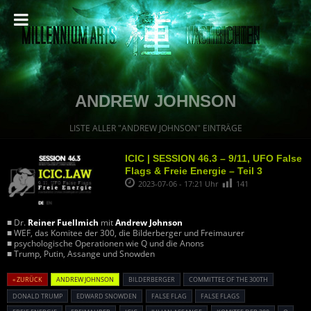
ANDREW JOHNSON
LISTE ALLER "ANDREW JOHNSON" EINTRÄGE
ICIC | SESSION 46.3 – 9/11, UFO False
Flags & Freie Energie – Teil 3
2023-07-06 - 17:21 Uhr
141
■ Dr.
Reiner Fuellmich
mit
Andrew Johnson
■ WEF, das Komitee der 300, die Bilderberger und Freimaurer
■ psychologische Operationen wie Q und die Anons
■ Trump, Putin, Assange und Snowden
« ZURÜCK
ANDREW JOHNSON
BILDERBERGER
COMMITTEE OF THE 300TH
DONALD TRUMP
EDWARD SNOWDEN
FALSE FLAG
FALSE FLAGS