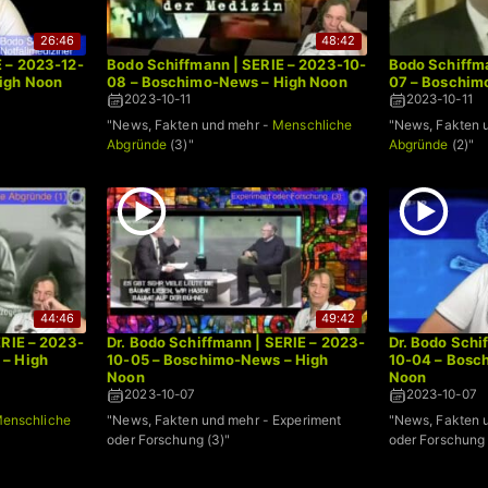
26:46
48:42
E – 2023-12-
Bodo Schiffmann | SERIE – 2023-10-
Bodo Schiffma
igh Noon
08 – Boschimo-News – High Noon
07 – Boschim
2023-10-11
2023-10-11
"News, Fakten und mehr -
Menschliche
"News, Fakten 
Abgründe
(3)"
Abgründe
(2)"
44:46
49:42
ERIE – 2023-
Dr. Bodo Schiffmann | SERIE – 2023-
Dr. Bodo Schi
 – High
10-05 – Boschimo-News – High
10-04 – Bosc
Noon
Noon
2023-10-07
2023-10-07
enschliche
"News, Fakten und mehr - Experiment
"News, Fakten 
oder Forschung (3)"
oder Forschung 