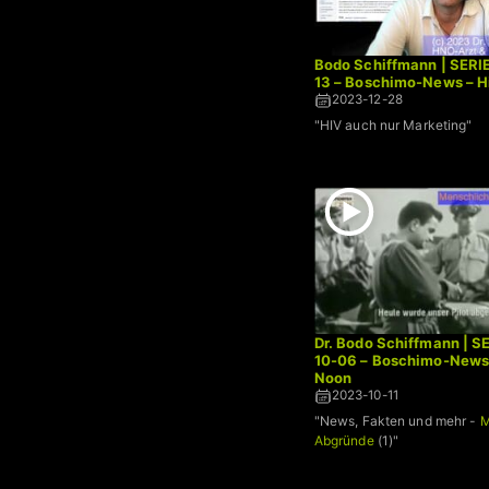
Bodo Schiffmann | SERI
13 – Boschimo-News – H
2023-12-28
"HIV auch nur Marketing"
Dr. Bodo Schiffmann | S
10-06 – Boschimo-News
Noon
2023-10-11
"News, Fakten und mehr -
M
Abgründe
(1)"