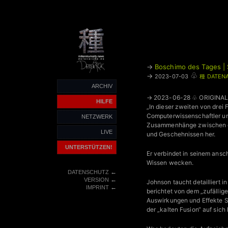
→
Boschimo des Tages | 
♧
→
2023-07-03
種 DATEN
ARCHIV
→ 2023-06-28 ♧ ORIGINA
HILFE
„In dieser zweiten von drei 
Computerwissenschaftler u
NETZWERK
Zusammenhänge zwischen de
LIVE
und Geschehnissen her.
UNTERSTÜTZEN!
Er verbindet in seinem ansc
Wissen wecken.
←
DATENSCHUTZ
←
VERSION
Johnson taucht detailliert i
←
IMPRINT
berichtet von dem „zufällig
Auswirkungen und Effekte S
der „kalten Fusion“ auf sic