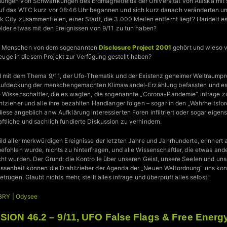
nungen von Schwankungen des Erdmagnetfelds der Universität von Alaska mit
uf das WTC kurz vor 08:46 Uhr begannen und sich kurz danach veränderten un
 City zusammenfielen, einer Stadt, die 3.000 Meilen entfernt liegt? Handelt es
lder etwas mit den Ereignissen von 9/11 zu tun haben?
n Menschen von dem sogenannten
Disclosure Project 2001
gehört und wieso
s Zeuge in diesem Projekt zur Verfügung gestellt haben?
nd mit dem Thema 9/11, der Ufo-Thematik und der Existenz geheimer Weltraum
r Aufdeckung der menschengemachten Klimawandel-Erzählung befassten und es
 Wissenschaftler, die es wagten, die sogenannte „Corona-Pandemie“ infrage zu 
htzieher und alle ihre bezahlten Handlanger folgen – sogar in den „Wahrheitsf
ese angeblich anw Aufklärung interessierten Foren infiltriert oder sogar eigen
tliche und sachlich fundierte Diskussion zu verhindern.
ld aller merkwürdigen Ereignisse der letzten Jahre und Jahrhunderte, erinnert 
efohlen wurde, nichts zu hinterfragen, und alle Wissenschaftler, die etwas and
ht wurden. Der Grund: die Kontrolle über unseren Geist, unsere Seelen und uns
ssenheit können die Drahtzieher der Agenda der „Neuen Weltordnung“ uns kont
rügen. Glaubt nichts mehr, stellt alles infrage und überprüft alles selbst.”
BRY | Odysee
SSION 46.2 – 9/11, UFO False Flags & Free Energy