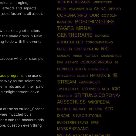
ysical analogies,
JUSTUS HOFFMANN
IMPFSTOFFE
l effects and impacts
CHINA
B0108
MEXIKO
IMMUNSYSTEM
old fusion“ is all about.
CORONA INFOTOUR
COVID19-
BOSCHIMO DES
IMPFUNG
TAGES
MRNA-
d with six magnetometers
GENTHERAPIE
th the plane crash in New
SCHWEIZ
ing to do with the events
ADOLF HITLER
CORONAIMPFUNG
RKI
CHRISTENTUM
PROZESS
MOSKAU
VIRUS
KOPILOT
NIEDERLANDE
sappear who, for example,
CORONA-IMPFUNG
ASPHYX
DIVI
3G
HOMBURG
ANTIFA
DER MENSCH
種
pace programs
, the use of
NATO-AKTE
IMPFZWANG
COSMO
me way as the scientists
STREAM
FRANKREICH
rminds and all their paid
ICIC
TWITTERFILES
THÜRINGEN
NGO
 in enlightenment, have
STIFTUNG CORONA-
SINSHEIM
AUSSCHUSS
WIKIPEDIA
ent of the so called „Corona
AFD
MICHAEL BALLWEG
HORROR
 were muzzled by all
ISRAEL
BITWIG TUTORIAL
orance can the masterminds
BUNDESREGIERUNG
SPUK
ore, question everything
MASKENZWANG
WELTWIRTSCHAFTSFORUM