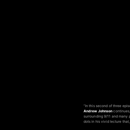
“In this second of three epi
Andrew Johnson
continues,
surrounding 9/11 and many p
dots in his vivid lecture tha