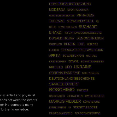
HOMBURGSHINTERGRUND
MODERNA
MANIPULATION
MRNA GEN-
WIRTSCHAFTSKRISE
THERAPIE
MRNA IMFPSTOFF
種
SUCHARIT
DEUS
DYATLOW PASS
BHAKDI
INFEKTIONSSCHUTZGESETZ
DONALD TRUMP
DEMONSTRATION
BERLIN
CDU
MÜNCHEN
HITLERS
CORONA INFO REVIVAL TOUR
FLUCHT
AFRIKA
SOWJETUNION
MICHAEL
BITWIG
SCHATTENWESEN
KRETSCHMER
UKRAINE
UFO
RKI-FILES
CORONA-PANDEMIE
MIKE YEADON
DEUTSCHLAND GESCHICHTE
SAMUEL ECKERT
BOSCHIMO
PROJECT
 scientist and physicist
DARKKNIGHT
SCHWEDEN
TWITTER-FILES
ctions between the events
MARKUS FIEDLER
KÜNSTLICHE
ther. He connects many
SERGEY FILBERT
INTELLIGENZ
KI
r further knowledge.
RAINER MAUSFELD
JVA BREMERVÖRDE