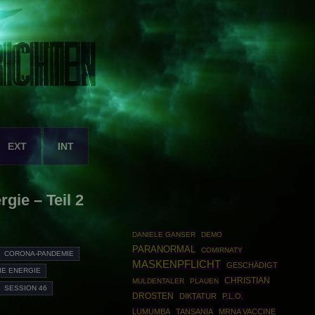
EXT
INT
gie – Teil 2
DANIELE GANSER
DEMO
PARANORMAL
COMIRNATY
CORONA-PANDEMIE
MASKENPFLICHT
GESCHÄDIGT
IE ENERGIE
CHRISTIAN
MULDENTALER
PLAUEN
SESSION 46
DROSTEN
DIKTATUR
P.L.O.
LUMUMBA
TANSANIA
MRNA VACCINE