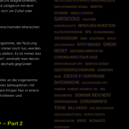
GESCHICHTEN AUS WIKIHAUSEN
 sechs Magnetometern,
d zeitgleich mit dem
MARTIN
DER SCHWARZE KANAL
 sich um Zufall oder
SCHWAB
JAMES O'KEEFE
SARSCOV2
YOUTUBE
MRNA GEN-INJEKTION
KINDERSCHUTZ
 verschwinden Menschen
SPD
FLUTKATASTROPHE
KLIMAWANDEL
JVA ROSDORF
NWO
ESOTERIC
ERICH
programme, der Nutzung
GREAT
FFP2 MASKE
VON DAENIKEN
 immer noch tun, werden
RESET
SACHSEN-MIKROFON
stellen. Es ist immer das
CORONA INFO TOUR 2020
oren“, weshalb man davon
s deshalb gegründet
MARKUS SÖDER
PARANORMALER ORT
GEISTERERSCHEINUNG
GRAPHEN
JUSTUS P. HOFFMANN
BSW
alles an die sogenannte
DATENARCHE
DELPHISCHER ORT
eres behaupteten, mit
PSIRAM
ROBERT KENNEDY JR.
RKI-
ere Körper. Nur in einem
DOMINIK REICHERT
rollieren und
DOKUMENTE
CORONAINFO
GRAPHENOXID
TOUR
BILL GATES
AUF DEN SPUREN
WORLD HEALTH
DER ALLMÄCHTIGEN
KRIEG
IM DIALOG
ORGANIZATION
 – Part 2
INTERVIEW