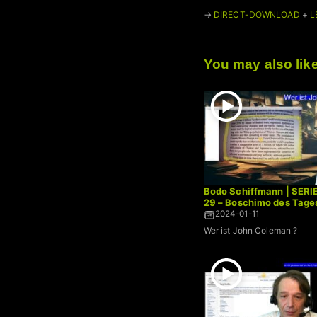
→
DIRECT-DOWNLOAD
+
L
You may also lik
Bodo Schiffmann | SERI
29 – Boschimo des Tage
2024-01-11
Wer ist John Coleman ?