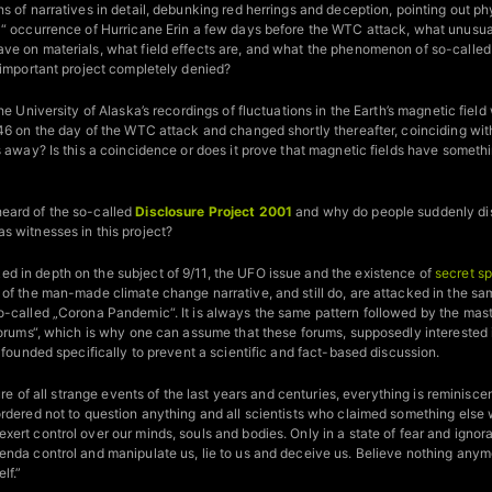
s of narratives in detail, debunking red herrings and deception, pointing out ph
l“ occurrence of Hurricane Erin a few days before the WTC attack, what unusua
e on materials, what field effects are, and what the phenomenon of so-called „c
 important project completely denied?
he University of Alaska’s recordings of fluctuations in the Earth’s magnetic fiel
:46 on the day of the WTC attack and changed shortly thereafter, coinciding wi
s away? Is this a coincidence or does it prove that magnetic fields have someth
eard of the so-called
Disclosure Project 2001
and why do people suddenly di
s witnesses in this project?
 in depth on the subject of 9/11, the UFO issue and the existence of
secret s
of the man-made climate change narrative, and still do, are attacked in the sa
o-called „Corona Pandemic“. It is always the same pattern followed by the maste
 forums“, which is why one can assume that these forums, supposedly interested
n founded specifically to prevent a scientific and fact-based discussion.
ture of all strange events of the last years and centuries, everything is reminisc
ordered not to question anything and all scientists who claimed something else
xert control over our minds, souls and bodies. Only in a state of fear and ign
enda control and manipulate us, lie to us and deceive us. Believe nothing anym
lf.”