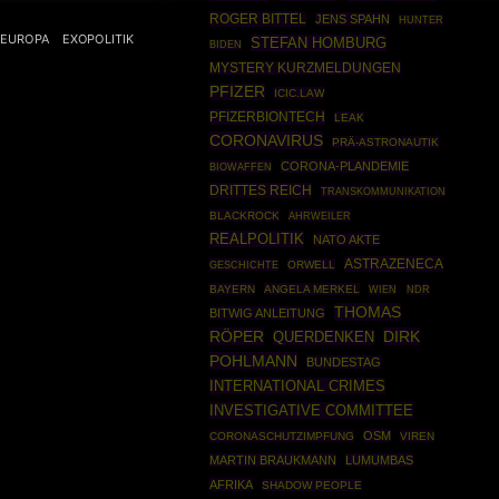
ROGER BITTEL
JENS SPAHN
HUNTER
EUROPA
EXOPOLITIK
STEFAN HOMBURG
BIDEN
MYSTERY KURZMELDUNGEN
PFIZER
ICIC.LAW
PFIZERBIONTECH
LEAK
CORONAVIRUS
PRÄ-ASTRONAUTIK
CORONA-PLANDEMIE
BIOWAFFEN
DRITTES REICH
TRANSKOMMUNIKATION
BLACKROCK
AHRWEILER
REALPOLITIK
NATO AKTE
ASTRAZENECA
GESCHICHTE
ORWELL
BAYERN
ANGELA MERKEL
WIEN
NDR
THOMAS
BITWIG ANLEITUNG
RÖPER
DIRK
QUERDENKEN
POHLMANN
BUNDESTAG
INTERNATIONAL CRIMES
INVESTIGATIVE COMMITTEE
OSM
CORONASCHUTZIMPFUNG
VIREN
MARTIN BRAUKMANN
LUMUMBAS
AFRIKA
SHADOW PEOPLE