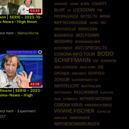
COUNTY
ALIEN
GENOZID
JAPAN
BLUFF
LOCKDOWN
FBI
50:43
2G
PROPAGANDA
BITTEL TV
MRNA
nn | SERIE – 2023-10-
o-News – High Noon
IMPFTECHNOLOGIE
RKI-
MORD
ANNALENA
PROTOKOLLE
und mehr -
Menschliche
WOLFGANG
BAERBOCK
WODARG
AFRIKANISCHER
ANTI-SPIEGEL-TV
KONTINENT
BODO
CORONA INFO TOUR
SCHIFFMANN
CIA
JOHNSON
DIE
AND JOHNSON
NEW YORK
GRÜNEN
ÄGYPTEN
DRESDEN
ZENSUR
QUERDENKEN 711
46:09
IMPFPFLICHT
AUSTRALIEN
ffmann | SERIE – 2023-
FASCHISMUS
GÖTTINGEN
DJATLOW
himo-News – High
MYTHEN METZGER
SYMBOLS
PASS
CORONA VIRUS
FRIEDRICH MERZ
VIVIANE FISCHER
und mehr - Experiment
COVID-19-
(2)"
DEMOKRATIE
IMPFUNG
IMPFNEBENWIRKUNGEN