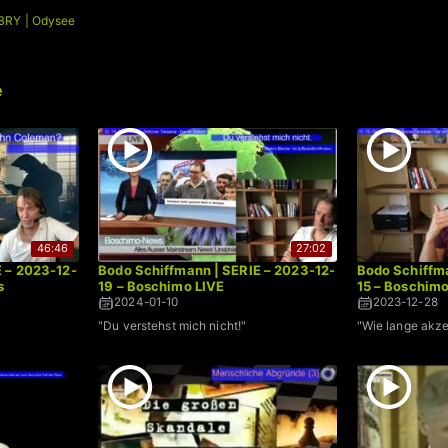
BRY | Odysee
e
46:46
27:02
E – 2023-12-
Bodo Schiffmann | SERIE – 2023-12-
Bodo Schiffma
s
19 – Boschimo LIVE
15 – Boschim
2024-01-10
2023-12-28
"Du verstehst mich nicht!"
"Wie lange akze