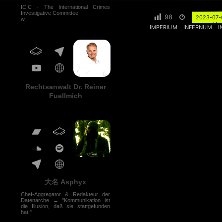
ICIC - The International Crimes
Investigative Committee
98
2023-07-
w
IMPERIUM
INFERNUM
I
Rechtsanwalt Dr. Reiner
Fuellmich
大名 Asphyx
Chef-Aggregator & Redakteur der
Datenarche → "Kommunikation ist
die Illusion, daß sie stattgefunden
hat."