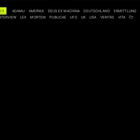
03
ADAMU
AMERIKA
DEUS EX MACHINA
DEUTSCHLAND
ERMITTLUNG
NTERVIEW
LEX
MORTEM
PUBLICAE
UFO
UK
USA
VERITAS
VITA