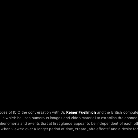
sodes of ICIC the conversation with Dr.
Reiner Fuellmich
and the British computer
 in which he uses numerous images and video material to establish the conne
henomena and events that at first glance appear to be independent of each o
t, when viewed over a longer period of time, create „aha effects“ and a desire fo