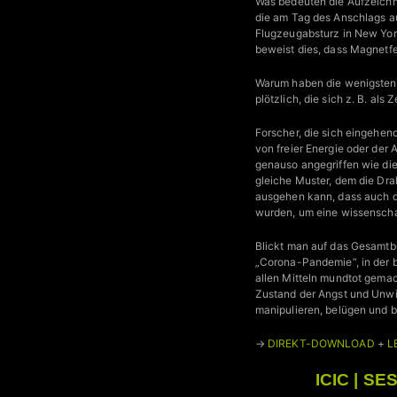
Was bedeuten die Aufzeich
die am Tag des Anschlags a
Flugzeugabsturz in New York
beweist dies, dass Magnetfe
Warum haben die wenigste
plötzlich, die sich z. B. al
Forscher, die sich eingehe
von freier Energie oder de
genauso angegriffen wie die
gleiche Muster, dem die Dra
ausgehen kann, dass auch di
wurden, um eine wissenschaf
Blickt man auf das Gesamtbi
„Corona-Pandemie“, in der b
allen Mitteln mundtot gemac
Zustand der Angst und Unwi
manipulieren, belügen und bet
→
DIREKT-DOWNLOAD
+
L
ICIC | SE