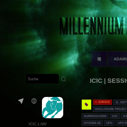
種
ADAM
ICIC | SESSI
« ZURÜCK
11. SE
DISCLOSURE PROJECT
HURRIKAN ERIN
ICIC
KA
SITZUNG 46
UFO
UFO F
ICIC.LAW