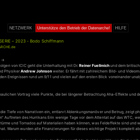
NETZWERK
Unterstütze den Betrieb der Datenarche!
HILFE
SERIE – 2023 - Bodo Schiffmann
ARCHE.de
L →
Folgen von ICIC geht die Unterhaltung mit Dr.
Reiner Fuellmich
und dem britisc
nd Physiker
Andrew Johnson
weiter. Er fährt mit zahlreichem Bild- und Videomat
n Ereignissen rund um 9/11 und vielen auf den ersten Blick voneinander u
haulichen Vortrag viele Punkte, die bei längerer Betrachtung Aha-Effekte un
n die Tiefe von Narrativen ein, entlarvt Ablenkungsmanöver und Betrug, zeigt ph
en“ Auftreten des Hurrikans Erin wenige Tage vor dem Attentat auf das WTC, 
türme und Tornados auf Materialien haben können, was Feldeffekte sind und
h hat. Warum wurden alle Finanzierungen für dieses wichtige Projekt komplett a