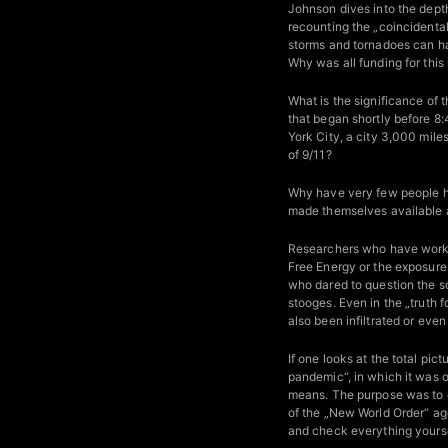
Johnson dives into the depth
recounting the „coincidenta
storms and tornadoes can hav
Why was all funding for this
What is the significance of t
that began shortly before 8
York City, a city 3,000 mile
of 9/11?
Why have very few people h
made themselves available a
Researchers who have worked
Free Energy or the exposure 
who dared to question the s
stooges. Even in the „truth
also been infiltrated or eve
If one looks at the total pic
pandemic“, in which it was 
means. The purpose was to e
of the „New World Order“ ag
and check everything yourse