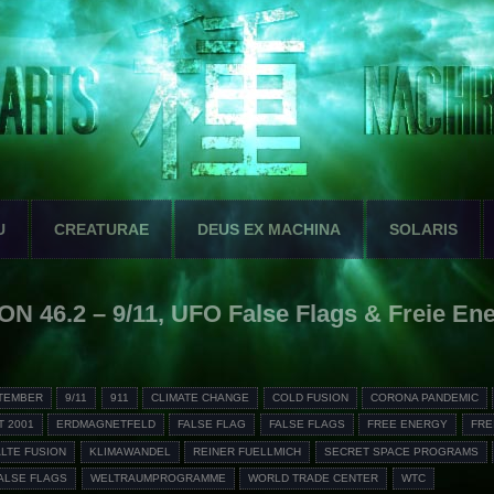
U
CREATURAE
DEUS EX MACHINA
SOLARIS
ON 46.2 – 9/11, UFO False Flags & Freie Ener
PTEMBER
9/11
911
CLIMATE CHANGE
COLD FUSION
CORONA PANDEMIC
 2001
ERDMAGNETFELD
FALSE FLAG
FALSE FLAGS
FREE ENERGY
FRE
LTE FUSION
KLIMAWANDEL
REINER FUELLMICH
SECRET SPACE PROGRAMS
ALSE FLAGS
WELTRAUMPROGRAMME
WORLD TRADE CENTER
WTC