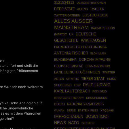
3121534312
DEMONSTRATIONEN
DEEP STATE
TWITTER
ALIENS
BUSTOUR 2020
TWITTER-DATEIEN
ALLES AUSSER
MAINSTREAM
DAGMAR SCHÖN
DEUTSCHE
UK
IMPFTOT
WIKIHAUSEN
GESCHICHTE
PATRICK LOCH OTIENO LUMUMBA
ANTONIA FISCHER
ELON MUSK
BUNDESWEHR
CORONA IMPFUNG
hen
erial fort und stellt die
CHRISTOF MISERÉ
HERMANN PLOPPA
nabhängigen Phänomenen
LANDGERICHT GÖTTINGEN
TWITTER
TIEFER STAAT
AKTEN
CRYPTIC
HEIKO
RALF LUDWIG
SCHOENING
FFP2
d den Wunsch nach weiterem
KARL LAUTERBACH
POLY GRID
MRNA GENE THERAPY
ERSCHEINUNG
ysikalische Analogien auf,
NATIONALSOZIALISMUS
GLITCH
welche ungewöhnliche
SERIE
EPSTEIN FILES
X7Q5A96
WUHAN
 was es mit dem Phänomen
IMPFSCHADEN
BOSCHIMO-
bgelehnt?
NEWS
NATO
GEISTER