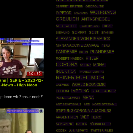
JEFFREY EPSTEIN
GEOPOLITIK
WOLFGANG
IMPFTOD
TANZANIA
GREULICH
ANTI-SPIEGEL
ALICE WEIDEL
EDGAR
DYATLOV PASS
GEIMPFT
GEIST
SIEMUND
SPANIEN
ALEXANDER VON BISMARCK
MRNA VACCINE DAMAGE
PERU
PANDEMIE
PLANDEMIE
PUTIN
HITLER
ROBERT HABECK
CORONA
MRNA-
NSDAP
INJEKTION
PROJECT VERITAS
1:04:59
REINER FUELLMICH
nn | SERIE – 2023-12-
WORLD ECONOMIC
o-News – High Noon
CALMING
FORUM
IMPFUNG
BEATE BAHNER
ptieren wir Zensur noch?"
MRNA
POLIZEIGEWALT
ANTISEMITISMUS
ARD
NORD STREAM 1
STIFTUNG CORONA-AUSCHUSS
WEF
ARGENTINIEN
HEIKO
SCHÖNING
ITALIEN
NÜRNBERGER
KODEX
大名 ASPHYX
TWITTER FILES